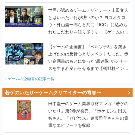
世界が認めるゲームデザイナー・上田文人
とはいったい何が凄いのか？ ヨコオタロ
ウ・外山圭一郎らと共に『ICO』に込めら
れたこだわりを語り尽くす！【ゲームの企
画書】
【ゲームの企画書】『ペルソナ3』を築き
上げたのは反骨心とリスペクトだった。赤
い企画書のもとに集った“愚連隊”がシリー
ズを生まれ変わらせるまで【橋野桂インタ
ビュー】
ゲームの企画書
の記事一覧
若ゲのいたり〜ゲームクリエイターの青春〜
田中圭一のゲーム業界取材マンガ『若ゲの
いたり』第2巻が発売。『ポケモン』田尻
智さん、『ゼビウス』遠藤雅伸さんらの貴
重なエピソードを収録