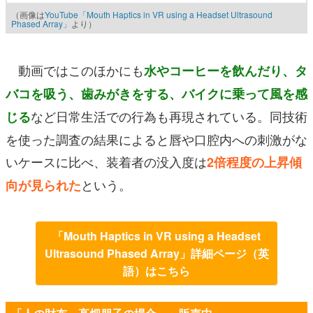
（画像は
YouTube「Mouth Haptics in VR using a Headset Ultrasound
Phased Array」
より）
動画ではこのほかにも
水やコーヒーを飲んだり、タ
バコを吸う、歯みがきをする、バイクに乗って風を感
など日常生活での行為も再現されている。同技術
じる
を使った調査の結果によると唇や口腔内への刺激がな
いケースに比べ、装着者の没入度は
2倍程度の上昇傾
という。
向が見られた
「Mouth Haptics in VR using a Headset
Ultrasound Phased Array」詳細ページ（英
語）はこちら