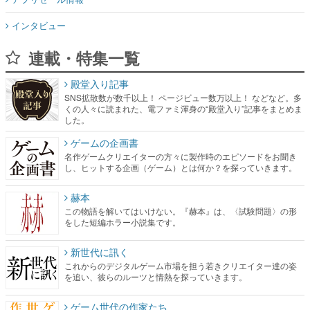
インタビュー
連載・特集一覧
殿堂入り記事
SNS拡散数が数千以上！ ページビュー数万以上！ などなど。多
くの人々に読まれた、電ファミ渾身の“殿堂入り”記事をまとめま
した。
ゲームの企画書
名作ゲームクリエイターの方々に製作時のエピソードをお聞き
し、ヒットする企画（ゲーム）とは何か？を探っていきます。
赫本
この物語を解いてはいけない。『赫本』は、〈試験問題〉の形
をした短編ホラー小説集です。
新世代に訊く
これからのデジタルゲーム市場を担う若きクリエイター達の姿
を追い、彼らのルーツと情熱を探っていきます。
ゲーム世代の作家たち