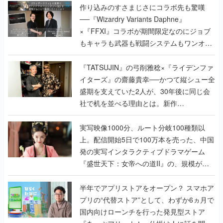
作り込みのすさまじさにコラボ先も驚嘆
──『Wizardry Variants Daphne』
×『FFXI』コラボが期間限定なのにジョブ
もキャラも武器も戦闘システムもワンオフ
で作り込まれた理由を両ディレクターに聞
く
『TATSUJIN』の弓削雅稔×『ライデンファ
イターズ』の齋藤貴幸──かつて縦シュー全
盛期を支えていた2人が、30年後に同じ会
社で机を並べる理由とは。新作
『TATSUJIN EXTREME』で初タッグを組
んだレジェンド2人に訊く開発秘話
実写映像1000分、ルート分岐100種類以
上。配信開始5日で100万本を売った、中国
発の実写インタラクティブドラマゲーム
『盛世天下：女帝への道II』の、規模が違
うこだわりをプロデューサーに聞いた
半年でアプリストアをオープン？ スマホア
プリの“代替ストア”として、わずか6ヵ月で
国内向けローンチを行った発見型ストア