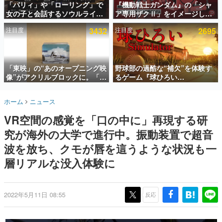
「パリィ」や「ローリング」で
『機動戦士ガンダム』の「シャ
女の子と会話するソウルライク
ア専用ザクⅡ」をイメージした
インタビュー
恋愛ゲーム『小早川さんはソウ
散水ホースリールが予約開始。
注目度
3432
注目度
2695
ルライク』無料公開。返事に失
本体にはシャアのパーソナルマ
連載・特集一覧
敗すると「YOU DIED」
ークやジオン公国軍のエンブレ
ム、型式番号などを配置
殿堂入り記事
SNS拡散数が数千以上！ ページビュー数万以上！ などな
「東映」の“あのオープニング映
野球部の過酷な“補欠”を体験す
ど。多くの人々に読まれた、電ファミ渾身の“殿堂入り”記
像”がアクリルブロックに。「東
るゲーム『球ひろい
事をまとめました。
映ヒストリカル グッズコレクシ
Simulator』が「1件」のウィッ
ョン」が8月下旬より発売
シュリストをもとにチェコ語に
ゲームの企画書
ホーム
ニュース
対応しSNSで話題に。『キング
名作ゲームクリエイターの方々に製作時のエピソードをお
聞きし、ヒットする企画（ゲーム）とは何か？を探ってい
ダム・カム』開発元やチェコの
VR空間の感覚を「口の中に」再現する研
きます。
プロ野球選手から称賛の声
究が海外の大学で進行中。振動装置で超音
赫本
この物語を解いてはいけない。『赫本』は、〈試験問題〉
波を放ち、クモが唇を這うような状況も一
の形をした短編ホラー小説集です。
層リアルな没入体験に
新世代に訊く
これからのデジタルゲーム市場を担う若きクリエイター達
の姿を追い、彼らのルーツと情熱を探っていきます。
2022年5月11日 08:55
反応
ゲーム世代の作家たち
ゲームに多大な影響を受けた作家さんに取材し、ゲームが