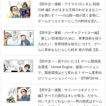
【田中圭一連載：アイマス/ガンダム 戦場
の絆 編】わがままな王様のわがままなニー
ズを満たす！──小山順一朗が貫く姿勢に、
ゲームクリエイターとしての矜持を見た
【若ゲのいたり最終回】
【田中圭一連載：バーチャファイター編】
「新しい3D表現のために、軍事技術を採り
入れたい」世界情勢を味方につけて、ゲー
ムに革命をもたらした鈴木 裕の功績【若ゲ
のいたり】
【田中圭一：若ゲのいたり】ゲーム開発統
合環境「Unreal Engine」最新バージョン
で、開発環境はどう変わる？ ゲーム業界向
けソリューションイベント「GTMF2019」
に行って、より理解を深めよう【PR】
【田中圭一連載：サイバーコネクトツー
編】すべての責任はオレが取る。だから、
付いてきてくれないか──男の熱意はチーム