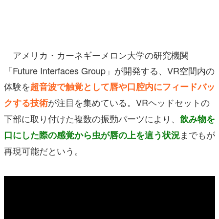
マンガ
女性向け
アメリカ・カーネギーメロン大学の研究機関
アプリレビュー
「Future Interfaces Group」が開発する、VR空間内の
その他
体験を
超音波で触覚として唇や口腔内にフィードバッ
電ファミニコゲーマーとは？
が注目を集めている。VRヘッドセットの
クする技術
下部に取り付けた複数の振動パーツにより、
飲み物を
運営：株式会社マレ
までもが
口にした際の感覚から虫が唇の上を這う状況
再現可能だという。