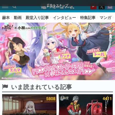
広告をスキップ
赫本
動画
殿堂入り記事
インタビュー
特集記事
マンガ
いま読まれている記事
ピックアップ
注目度
5808
注目度
4411
電ファミのいま読まれている記事ランキング
アプリセール情報