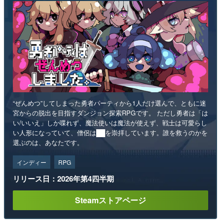
“ぜんめつ”してしまった勇者パーティから1人だけ選んで、ともに迷
宮からの脱出を目指すダンジョン探索RPGです。 ただし勇者は「は
い/いいえ」しか喋れず、魔法使いは魔法が使えず、戦士は可愛らし
い人形になっていて、僧侶は██を崇拝しています。誰を救うのかを
選ぶのは、あなたです。
インディー
RPG
リリース日：2026年第4四半期
Steamストアページ