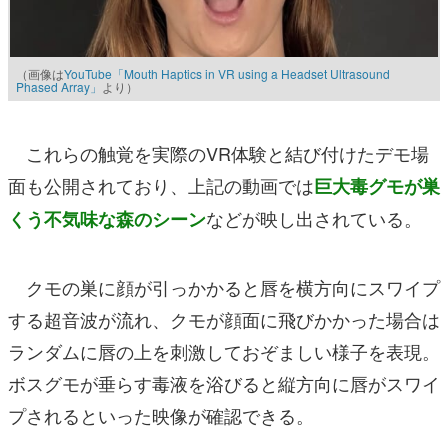
（画像は
YouTube「Mouth Haptics in VR using a Headset Ultrasound
Phased Array」
より）
これらの触覚を実際のVR体験と結び付けたデモ場
面も公開されており、上記の動画では
巨大毒グモが巣
などが映し出されている。
くう不気味な森のシーン
クモの巣に顔が引っかかると唇を横方向にスワイプ
する超音波が流れ、クモが顔面に飛びかかった場合は
ランダムに唇の上を刺激しておぞましい様子を表現。
ボスグモが垂らす毒液を浴びると縦方向に唇がスワイ
プされるといった映像が確認できる。