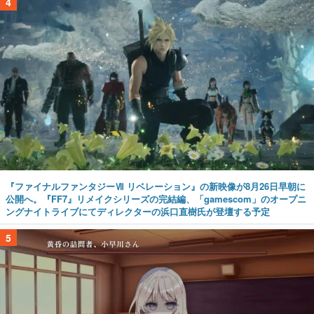
4
『ファイナルファンタジーⅦ リベレーション』の新映像が8月26日早朝に
公開へ。『FF7』リメイクシリーズの完結編、「gamescom」のオープニ
ングナイトライブにてディレクターの浜口直樹氏が登壇する予定
5