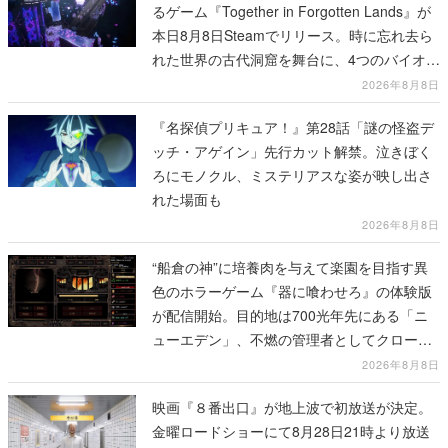
るゲーム『Together in Forgotten Lands』が
本日8月8日Steamでリリース。時に忘れ去ら
れた世界の古代洞窟を舞台に、4つのバイオー
ムを探索しながら脱出を目指す
2026年8月8日
『名探偵プリキュア！』第28話「謎の怪盗デ
ッチ・アゲイン」先行カット解禁。泣きぼく
ろにモノクル、ミステリアスな姿が映し出さ
れた場面も
2026年8月8日
“船倉の神”に培養肉を与えて楽園を目指す異
色のホラーゲーム『器に喰わせろ』の体験版
が配信開始。目的地は700光年先にある「ニ
ューエデン」、不燃の管理者としてクローン
人間を増やし、加工して神に捧げる
2026年8月8日
映画『８番出口』が地上波で初放送が決定。
金曜ロードショーにて8月28日21時より放送