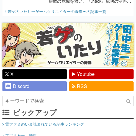
解散の危機を救い、『.hack』成功の活路を
開く。業界の快男児・松山 洋に流れる血は
若ゲのいたり〜ゲームクリエイターの青春〜
の記事一覧
『少年ジャンプ』色だった【若ゲのいた
り】
X
Youtube
Discord
RSS
ピックアップ
電ファミのいま読まれている記事ランキング
アプリセール情報