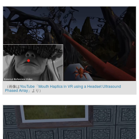
（画像は
YouTube「Mouth Haptics in VR using a Headset Ultrasound
Phased Array」
より）