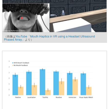
（画像は
YouTube「Mouth Haptics in VR using a Headset Ultrasound
Phased Array」
より）