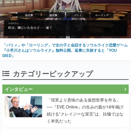
「パリィ」や「ローリング」で女の子と会話するソウルライク恋愛ゲーム
『小早川さんはソウルライク』無料公開。返事に失敗すると「YOU
DIED」
カテゴリーピックアップ
インタビュー
「現実より意味のある仮想世界を作る」
──『EVE Online』の生みの親が18年掲げ
続ける”クレイジーな宣言”は、比喩ではな
く本気だった