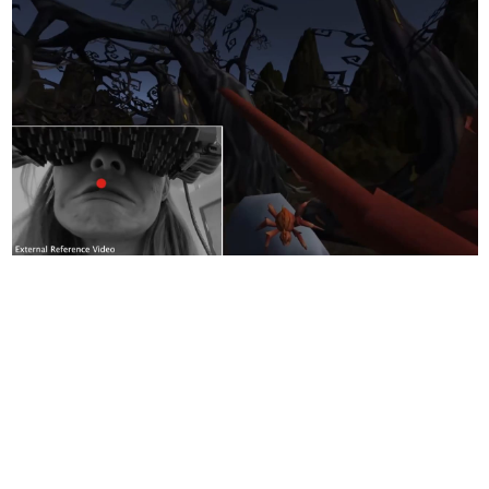
日本のコンテンツ産業やカルチャーに与えた影響を探る企
画です。
日本モバイルゲーム産業史
日本のモバイルゲーム史における主要なトピック・タイト
ルを網羅するほか、開発者へのインタビューや識者による
解説を掲載。約20年の歴史が一望できる決定版！
若ゲのいたり〜ゲームクリエイターの青春〜
『うつヌケ』『ペンと箸』等で知られるマンガ家・田中圭
一先生によるゲーム業界レポートマンガです。
なんでゲームは面白い？
ゲーム開発者・hamatsu氏がゲームの魅力を画面や操作の
具体的な形から解き明かしていく、硬派で骨太な評論連載
です。
ゲームが変えた日本語
「経験値」「裏技」「ラスボス」… ゲームにまつわる言葉
の起源や用法の変遷を、コンピューター文化史研究家・タ
イニーP氏が徹底調査。
カテゴリ
特集記事