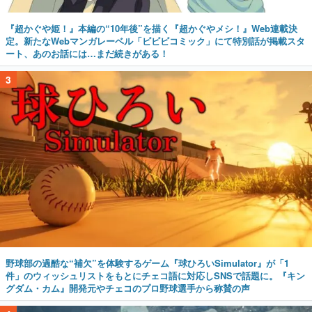
『超かぐや姫！』本編の“10年後”を描く『超かぐやメシ！』Web連載決
定。新たなWebマンガレーベル「ビビビコミック」にて特別話が掲載スタ
ート、あのお話には…まだ続きがある！
3
野球部の過酷な“補欠”を体験するゲーム『球ひろいSimulator』が「1
件」のウィッシュリストをもとにチェコ語に対応しSNSで話題に。『キン
グダム・カム』開発元やチェコのプロ野球選手から称賛の声