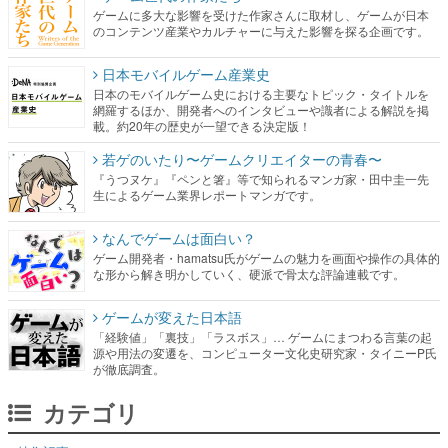
ゲームに多大な影響を受けた作家さんに取材し、ゲームが日本
のコンテンツ産業やカルチャーに与えた影響を探る企画です。
日本モバイルゲーム産業史
日本のモバイルゲーム史における主要なトピック・タイトルを
網羅するほか、開発者へのインタビューや識者による解説を掲
載。約20年の歴史が一望できる決定版！
若ゲのいたり〜ゲームクリエイターの青春〜
『うつヌケ』『ペンと箸』等で知られるマンガ家・田中圭一先
生によるゲーム業界レポートマンガです。
なんでゲームは面白い？
ゲーム開発者・hamatsu氏がゲームの魅力を画面や操作の具体的
な形から解き明かしていく、硬派で骨太な評論連載です。
ゲームが変えた日本語
「経験値」「裏技」「ラスボス」… ゲームにまつわる言葉の起
源や用法の変遷を、コンピューター文化史研究家・タイニーP氏
が徹底調査。
カテゴリ