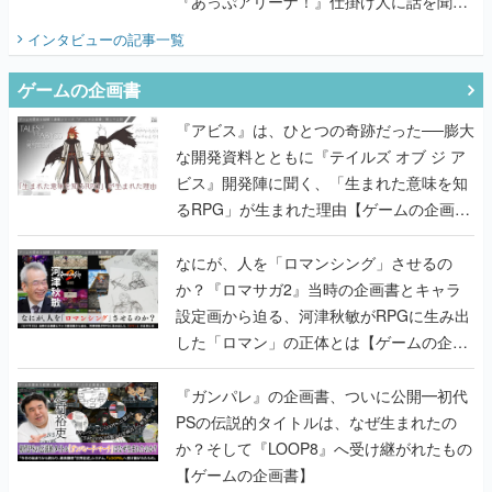
『あっぷアリーナ！』仕掛け人に話を聞い
てみた
インタビュー
の記事一覧
ゲームの企画書
『アビス』は、ひとつの奇跡だった──膨大
な開発資料とともに『テイルズ オブ ジ ア
ビス』開発陣に聞く、「生まれた意味を知
るRPG」が生まれた理由【ゲームの企画
書】
なにが、人を「ロマンシング」させるの
か？『ロマサガ2』当時の企画書とキャラ
設定画から迫る、河津秋敏がRPGに生み出
した「ロマン」の正体とは【ゲームの企画
書】
『ガンパレ』の企画書、ついに公開━初代
PSの伝説的タイトルは、なぜ生まれたの
か？そして『LOOP8』へ受け継がれたもの
【ゲームの企画書】