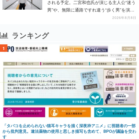
される予定。二宮和也氏が演じる主人公“迷う
男”や、無限に通路ですれ違う“歩く男”を演じ
る河内大和氏の迫真の演技は必見
2026年8月8日
ランキング
1
「タバコを止められない猫耳キャラを描く深夜枠アニメ」に視聴者の一部
から批判意見。違法薬物の使用と思しき描写も含めて、BPOが議論を交わ
す