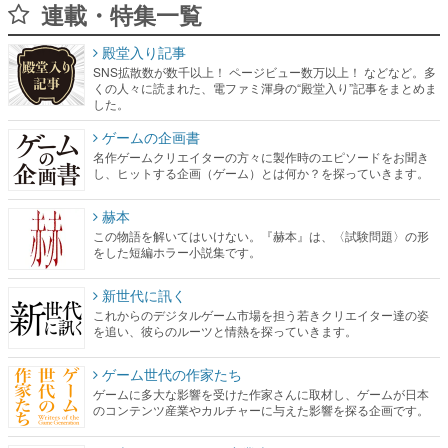
連載・特集一覧
殿堂入り記事
SNS拡散数が数千以上！ ページビュー数万以上！ などなど。多
くの人々に読まれた、電ファミ渾身の“殿堂入り”記事をまとめま
した。
ゲームの企画書
名作ゲームクリエイターの方々に製作時のエピソードをお聞き
し、ヒットする企画（ゲーム）とは何か？を探っていきます。
赫本
この物語を解いてはいけない。『赫本』は、〈試験問題〉の形
をした短編ホラー小説集です。
新世代に訊く
これからのデジタルゲーム市場を担う若きクリエイター達の姿
を追い、彼らのルーツと情熱を探っていきます。
ゲーム世代の作家たち
ゲームに多大な影響を受けた作家さんに取材し、ゲームが日本
のコンテンツ産業やカルチャーに与えた影響を探る企画です。