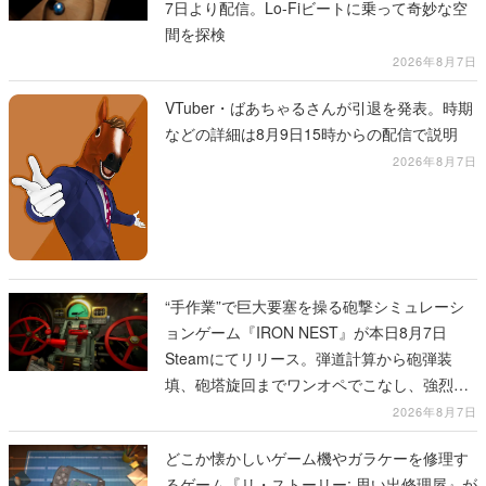
7日より配信。Lo-Fiビートに乗って奇妙な空
間を探検
2026年8月7日
VTuber・ばあちゃるさんが引退を発表。時期
などの詳細は8月9日15時からの配信で説明
2026年8月7日
“手作業”で巨大要塞を操る砲撃シミュレーシ
ョンゲーム『IRON NEST』が本日8月7日
Steamにてリリース。弾道計算から砲弾装
填、砲塔旋回までワンオペでこなし、強烈な
一撃をブチかませるロマンある作品
2026年8月7日
どこか懐かしいゲーム機やガラケーを修理す
るゲーム『リ・ストーリー: 思い出修理屋』が