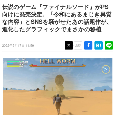
日本のコンテンツ産業やカルチャーに与えた影響を探る企
伝説のゲーム『ファイナルソード』がPS
画です。
向けに発売決定。「令和にあるまじき異質
日本モバイルゲーム産業史
な内容」とSNSを騒がせたあの話題作が、
日本のモバイルゲーム史における主要なトピック・タイト
ルを網羅するほか、開発者へのインタビューや識者による
進化したグラフィックでまさかの移植
解説を掲載。約20年の歴史が一望できる決定版！
若ゲのいたり〜ゲームクリエイターの青春〜
『うつヌケ』『ペンと箸』等で知られるマンガ家・田中圭
2022年5月17日 11:59
反応
一先生によるゲーム業界レポートマンガです。
なんでゲームは面白い？
ゲーム開発者・hamatsu氏がゲームの魅力を画面や操作の
具体的な形から解き明かしていく、硬派で骨太な評論連載
です。
ゲームが変えた日本語
「経験値」「裏技」「ラスボス」… ゲームにまつわる言葉
の起源や用法の変遷を、コンピューター文化史研究家・タ
イニーP氏が徹底調査。
カテゴリ
特集記事