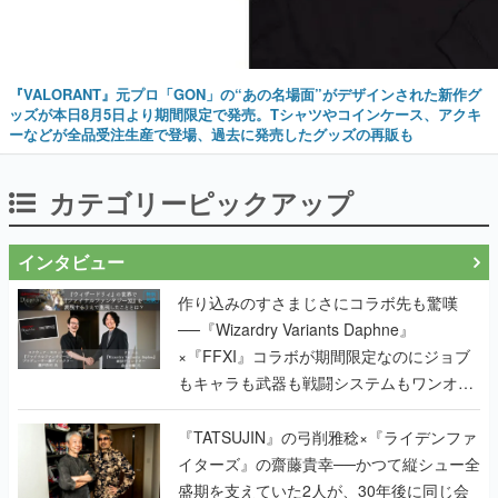
『VALORANT』元プロ「GON」の“あの名場面”がデザインされた新作グ
ッズが本日8月5日より期間限定で発売。Tシャツやコインケース、アクキ
ーなどが全品受注生産で登場、過去に発売したグッズの再販も
カテゴリーピックアップ
インタビュー
作り込みのすさまじさにコラボ先も驚嘆
──『Wizardry Variants Daphne』
×『FFXI』コラボが期間限定なのにジョブ
もキャラも武器も戦闘システムもワンオフ
で作り込まれた理由を両ディレクターに聞
く
『TATSUJIN』の弓削雅稔×『ライデンファ
イターズ』の齋藤貴幸──かつて縦シュー全
盛期を支えていた2人が、30年後に同じ会