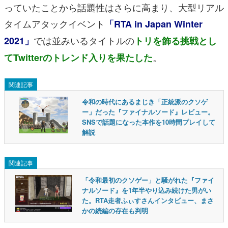
っていたことから話題性はさらに高まり、大型リアル
タイムアタックイベント
「RTA in Japan Winter
では並みいるタイトルの
2021」
トリを飾る挑戦とし
。
てTwitterのトレンド入りを果たした
関連記事
令和の時代にあるまじき「正統派のクソゲ
ー」だった『ファイナルソード』レビュー。
SNSで話題になった本作を10時間プレイして
解説
関連記事
「令和最初のクソゲー」と騒がれた『ファイ
ナルソード』を1年半やり込み続けた男がい
た。RTA走者ふぃすさんインタビュー、まさ
かの続編の存在も判明