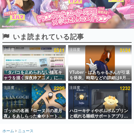
インタビュー
連載・特集一覧
殿堂入り記事
いま読まれている記事
SNS拡散数が数千以上！ ページビュー数万以上！ などな
ど。多くの人々に読まれた、電ファミ渾身の“殿堂入り”記
事をまとめました。
注目度
5511
注目度
3124
ゲームの企画書
名作ゲームクリエイターの方々に製作時のエピソードをお
聞きし、ヒットする企画（ゲーム）とは何か？を探ってい
「タバコを止められない猫耳キ
VTuber・ばあちゃるさんが引退
きます。
ャラを描く深夜枠アニメ」に視
を発表。時期などの詳細は8月9
赫本
聴者の一部から批判意見。違法
日15時からの配信で説明
この物語を解いてはいけない。『赫本』は、〈試験問題〉
注目度
2299
注目度
1232
薬物の使用と思しき描写も含め
の形をした短編ホラー小説集です。
て、BPOが議論を交わす
新世代に訊く
ゴッホの名画『ローヌ川の星月
ハローキティやポムポムプリン
これからのデジタルゲーム市場を担う若きクリエイター達
の姿を追い、彼らのルーツと情熱を探っていきます。
夜』をあしらった傘やトートバ
と眠れる睡眠サポートアプリ
ッグなどが登場。8月7日21時よ
『ゆめたび』が配信中。キャラ
り2日間限定で予約販売
ごとのASMRや目覚ましアラー
ゲーム世代の作家たち
ホーム
ニュース
ムも搭載
ゲームに多大な影響を受けた作家さんに取材し、ゲームが