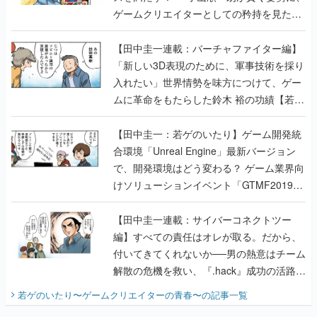
ゲームクリエイターとしての矜持を見た
【若ゲのいたり最終回】
【田中圭一連載：バーチャファイター編】
「新しい3D表現のために、軍事技術を採り
入れたい」世界情勢を味方につけて、ゲー
ムに革命をもたらした鈴木 裕の功績【若ゲ
のいたり】
【田中圭一：若ゲのいたり】ゲーム開発統
合環境「Unreal Engine」最新バージョン
で、開発環境はどう変わる？ ゲーム業界向
けソリューションイベント「GTMF2019」
に行って、より理解を深めよう【PR】
【田中圭一連載：サイバーコネクトツー
編】すべての責任はオレが取る。だから、
付いてきてくれないか──男の熱意はチーム
解散の危機を救い、『.hack』成功の活路を
開く。業界の快男児・松山 洋に流れる血は
若ゲのいたり〜ゲームクリエイターの青春〜
の記事一覧
『少年ジャンプ』色だった【若ゲのいた