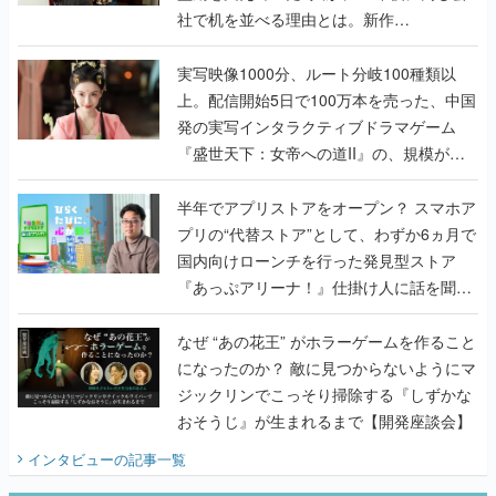
社で机を並べる理由とは。新作
『TATSUJIN EXTREME』で初タッグを組
んだレジェンド2人に訊く開発秘話
実写映像1000分、ルート分岐100種類以
上。配信開始5日で100万本を売った、中国
発の実写インタラクティブドラマゲーム
『盛世天下：女帝への道II』の、規模が違
うこだわりをプロデューサーに聞いた
半年でアプリストアをオープン？ スマホア
プリの“代替ストア”として、わずか6ヵ月で
国内向けローンチを行った発見型ストア
『あっぷアリーナ！』仕掛け人に話を聞い
てみた
なぜ “あの花王” がホラーゲームを作ること
になったのか？ 敵に見つからないようにマ
ジックリンでこっそり掃除する『しずかな
おそうじ』が生まれるまで【開発座談会】
インタビュー
の記事一覧