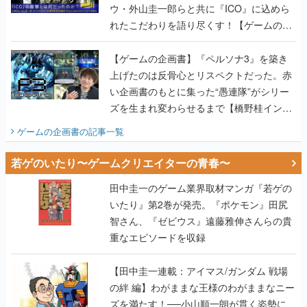
ウ・外山圭一郎らと共に『ICO』に込めら
れたこだわりを語り尽くす！【ゲームの企
画書】
【ゲームの企画書】『ペルソナ3』を築き
上げたのは反骨心とリスペクトだった。赤
い企画書のもとに集った“愚連隊”がシリー
ズを生まれ変わらせるまで【橋野桂インタ
ビュー】
ゲームの企画書
の記事一覧
若ゲのいたり〜ゲームクリエイターの青春〜
田中圭一のゲーム業界取材マンガ『若ゲの
いたり』第2巻が発売。『ポケモン』田尻
智さん、『ゼビウス』遠藤雅伸さんらの貴
重なエピソードを収録
【田中圭一連載：アイマス/ガンダム 戦場
の絆 編】わがままな王様のわがままなニー
ズを満たす！──小山順一朗が貫く姿勢に、