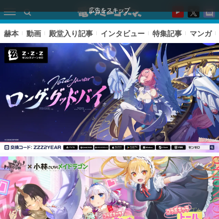
広告をスキップ
赫本
動画
殿堂入り記事
インタビュー
特集記事
マンガ
ピックアップ
電ファミのいま読まれている記事ランキング
アプリセール情報