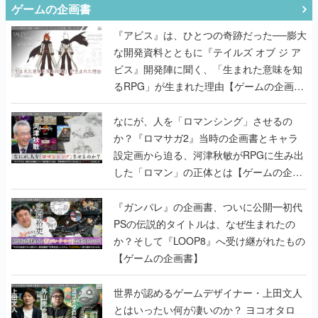
ゲームの企画書
『アビス』は、ひとつの奇跡だった──膨大
な開発資料とともに『テイルズ オブ ジ ア
ビス』開発陣に聞く、「生まれた意味を知
るRPG」が生まれた理由【ゲームの企画
書】
なにが、人を「ロマンシング」させるの
か？『ロマサガ2』当時の企画書とキャラ
設定画から迫る、河津秋敏がRPGに生み出
した「ロマン」の正体とは【ゲームの企画
書】
『ガンパレ』の企画書、ついに公開━初代
PSの伝説的タイトルは、なぜ生まれたの
か？そして『LOOP8』へ受け継がれたもの
【ゲームの企画書】
世界が認めるゲームデザイナー・上田文人
とはいったい何が凄いのか？ ヨコオタロ