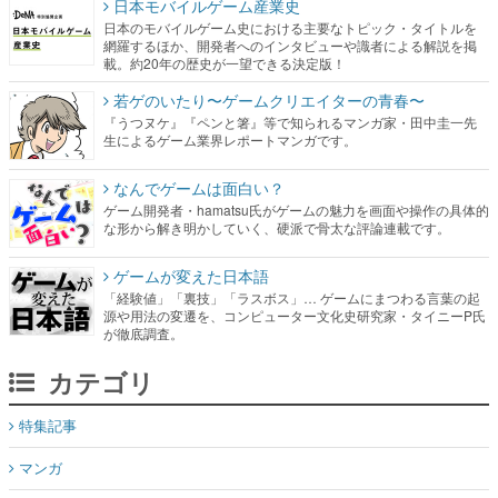
日本モバイルゲーム産業史
日本のモバイルゲーム史における主要なトピック・タイトルを
網羅するほか、開発者へのインタビューや識者による解説を掲
載。約20年の歴史が一望できる決定版！
若ゲのいたり〜ゲームクリエイターの青春〜
『うつヌケ』『ペンと箸』等で知られるマンガ家・田中圭一先
生によるゲーム業界レポートマンガです。
なんでゲームは面白い？
ゲーム開発者・hamatsu氏がゲームの魅力を画面や操作の具体的
な形から解き明かしていく、硬派で骨太な評論連載です。
ゲームが変えた日本語
「経験値」「裏技」「ラスボス」… ゲームにまつわる言葉の起
源や用法の変遷を、コンピューター文化史研究家・タイニーP氏
が徹底調査。
カテゴリ
特集記事
マンガ