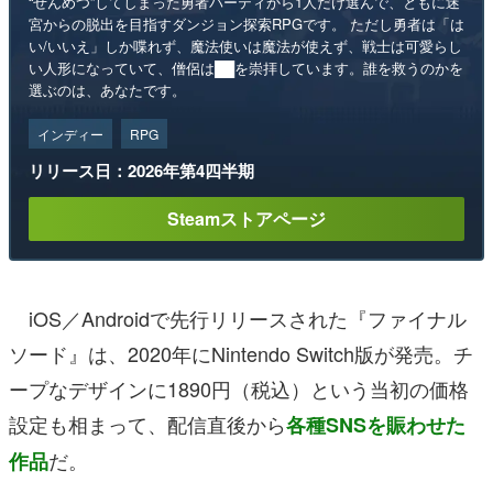
“ぜんめつ”してしまった勇者パーティから1人だけ選んで、ともに迷
宮からの脱出を目指すダンジョン探索RPGです。 ただし勇者は「は
い/いいえ」しか喋れず、魔法使いは魔法が使えず、戦士は可愛らし
い人形になっていて、僧侶は██を崇拝しています。誰を救うのかを
選ぶのは、あなたです。
インディー
RPG
リリース日：2026年第4四半期
Steamストアページ
iOS／Androidで先行リリースされた『ファイナル
ソード』は、2020年にNintendo Switch版が発売。チ
ープなデザインに1890円（税込）という当初の価格
設定も相まって、配信直後から
各種SNSを賑わせた
だ。
作品