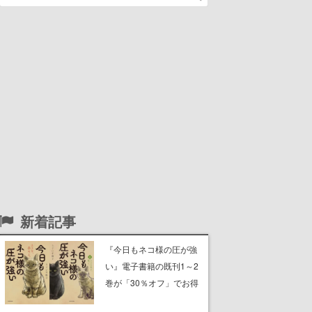
新着記事
『今日もネコ様の圧が強
い』電子書籍の既刊1～2
巻が「30％オフ」でお得
に。ジト目でツンツンし