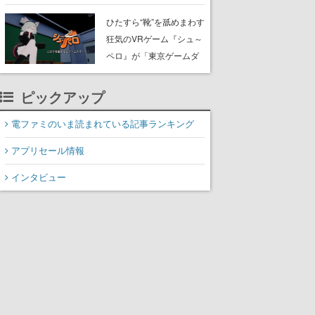
たネコたちと、ネコを溺
愛する人間のすれ違いを
ひたすら“靴”を舐めまわす
描く
狂気のVRゲーム『シュ～
ペロ』が「東京ゲームダ
ンジョン」に展示中。キ
ャッチコピーは「三度の
ピックアップ
飯より靴を舐めよう」と
前のめり。公式アカウン
電ファミのいま読まれている記事ランキング
トも開設され、2026年リ
アプリセール情報
リースに向けて開発中
インタビュー