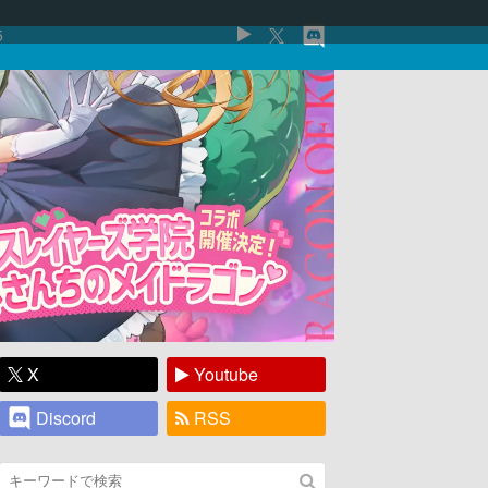
5
X
Youtube
Discord
RSS