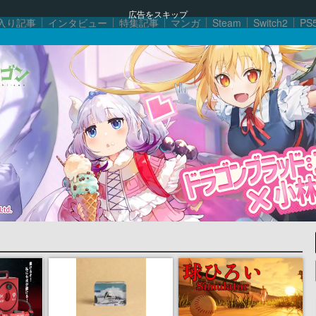
広告をスキップ
入り記事
インタビュー
特集記事
マンガ
Steam
Switch2
PS