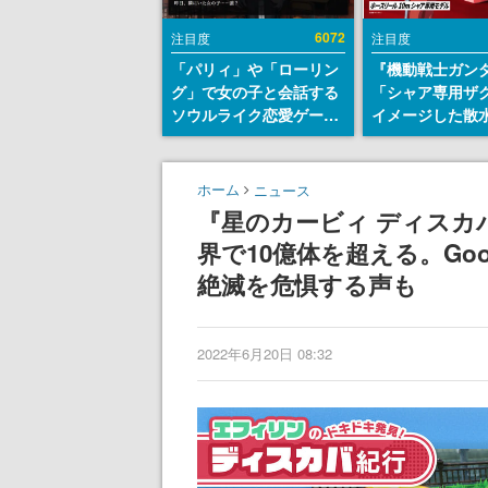
6072
注目度
注目度
「パリィ」や「ローリン
『機動戦士ガン
グ」で女の子と会話する
「シャア専用ザ
ソウルライク恋愛ゲーム
イメージした散
『小早川さんはソウルラ
リールが予約開
イク』無料公開。返事に
にはシャアのパ
失敗すると「YOU
マークやジオン
ホーム
ニュース
DIED」
エンブレム、型
『星のカービィ ディスカ
どを配置
界で10億体を超える。Go
絶滅を危惧する声も
2022年6月20日 08:32