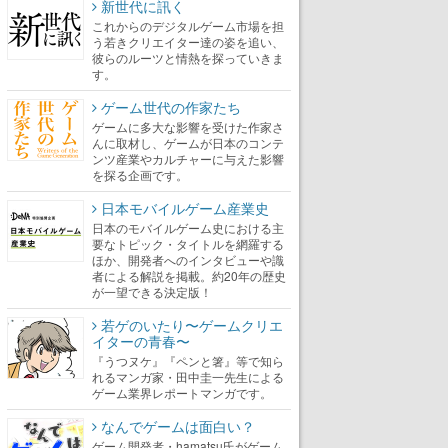
新世代に訊く
これからのデジタルゲーム市場を担
う若きクリエイター達の姿を追い、
彼らのルーツと情熱を探っていきま
す。
ゲーム世代の作家たち
ゲームに多大な影響を受けた作家さ
んに取材し、ゲームが日本のコンテ
ンツ産業やカルチャーに与えた影響
を探る企画です。
日本モバイルゲーム産業史
日本のモバイルゲーム史における主
要なトピック・タイトルを網羅する
ほか、開発者へのインタビューや識
者による解説を掲載。約20年の歴史
が一望できる決定版！
若ゲのいたり〜ゲームクリエ
イターの青春〜
『うつヌケ』『ペンと箸』等で知ら
れるマンガ家・田中圭一先生による
ゲーム業界レポートマンガです。
なんでゲームは面白い？
ゲーム開発者・hamatsu氏がゲーム