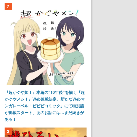
2
『超かぐや姫！』本編の“10年後”を描く『超
かぐやメシ！』Web連載決定。新たなWebマ
ンガレーベル「ビビビコミック」にて特別話
が掲載スタート、あのお話には…まだ続きが
ある！
3