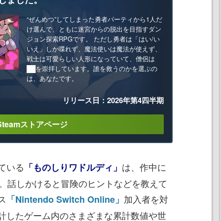
“ぜんめつ”してしまった勇者パーティから1人だ
け選んで、ともに迷宮からの脱出を目指すダン
ジョン探索RPGです。 ただし勇者は「はい/い
いえ」しか喋れず、魔法使いは魔法が使えず、
戦士は可愛らしい人形になっていて、僧侶は
██を崇拝しています。誰を救うのかを選ぶの
は、あなたです。
リリース日：2026年第4四半期
Steamストアページ
ている
は、作中に
「ものしりワドルディ」
ー。話しかけると冒険のヒントなどを教えて
ス
加入者を対
「Nintendo Switch Online」
計したゲーム内のさまざまな累計数値や世