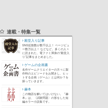
連載・特集一覧
殿堂入り記事
SNS拡散数が数千以上！ ページビュ
ー数万以上！ などなど。多くの人々
に読まれた、電ファミ渾身の“殿堂入
り”記事をまとめました。
ゲームの企画書
名作ゲームクリエイターの方々に製
作時のエピソードをお聞きし、ヒッ
トする企画（ゲーム）とは何か？を
探っていきます。
赫本
この物語を解いてはいけない。『赫
本』は、〈試験問題〉の形をした短
編ホラー小説集です。