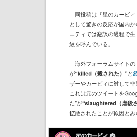
同投稿は『星のカービィ 
として驚きの反応が国内か
ニティでは翻訳の過程で生
紋を呼んでいる。
海外フォーラムサイトの「R
が
と
“killed（殺された）”
ザーやカービィに対して非
これは元のツイートをGoo
た”が
“slaughtered（虐
拡散されたことが原因とみ