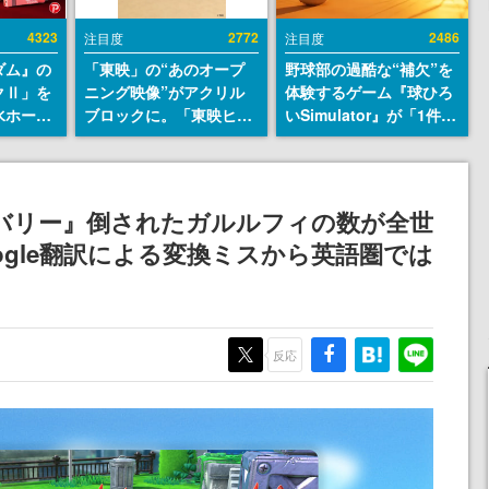
4323
2772
2486
注目度
注目度
ダム』の
「東映」の“あのオープ
野球部の過酷な“補欠”を
クⅡ」を
ニング映像”がアクリル
体験するゲーム『球ひろ
水ホース
ブロックに。「東映ヒス
いSimulator』が「1件」
始。本体
トリカル グッズコレクシ
のウィッシュリストをも
ーソナル
ョン」が8月下旬より発
とにチェコ語に対応し
公国軍の
売
SNSで話題に。『キング
式番号な
ダム・カム』開発元やチ
バリー』倒されたガルルフィの数が全世
ェコのプロ野球選手から
ogle翻訳による変換ミスから英語圏では
称賛の声
反応