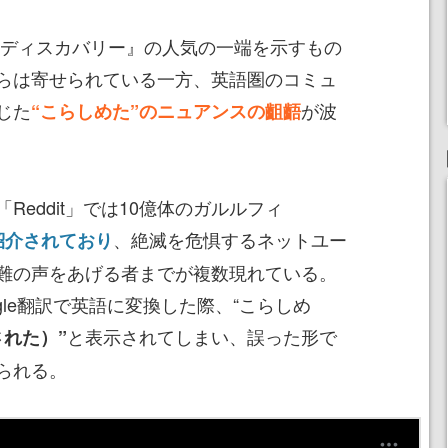
ディスカバリー』の人気の一端を示すもの
らは寄せられている一方、英語圏のコミュ
じた
が波
“こらしめた”のニュアンスの齟齬
eddit」では10億体のガルルフィ
、絶滅を危惧するネットユー
紹介されており
難の声をあげる者までが複数現れている。
gle翻訳で英語に変換した際、“こらしめ
と表示されてしまい、誤った形で
殺された）”
られる。