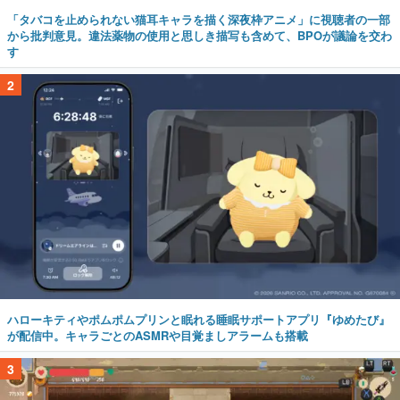
「タバコを止められない猫耳キャラを描く深夜枠アニメ」に視聴者の一部
から批判意見。違法薬物の使用と思しき描写も含めて、BPOが議論を交わ
す
2
ハローキティやポムポムプリンと眠れる睡眠サポートアプリ『ゆめたび』
が配信中。キャラごとのASMRや目覚ましアラームも搭載
3