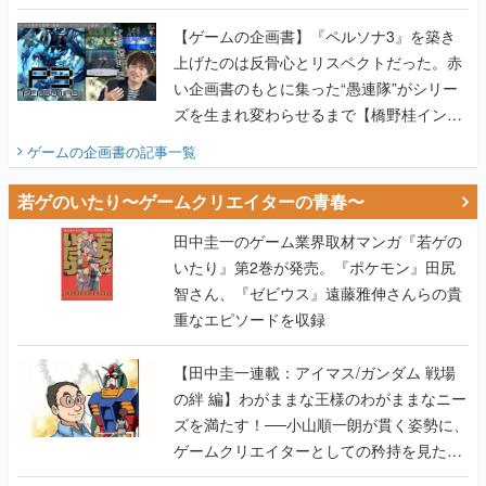
画書】
【ゲームの企画書】『ペルソナ3』を築き
上げたのは反骨心とリスペクトだった。赤
い企画書のもとに集った“愚連隊”がシリー
ズを生まれ変わらせるまで【橋野桂インタ
ビュー】
ゲームの企画書
の記事一覧
若ゲのいたり〜ゲームクリエイターの青春〜
田中圭一のゲーム業界取材マンガ『若ゲの
いたり』第2巻が発売。『ポケモン』田尻
智さん、『ゼビウス』遠藤雅伸さんらの貴
重なエピソードを収録
【田中圭一連載：アイマス/ガンダム 戦場
の絆 編】わがままな王様のわがままなニー
ズを満たす！──小山順一朗が貫く姿勢に、
ゲームクリエイターとしての矜持を見た
【若ゲのいたり最終回】