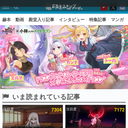
広告をスキップ
赫本
動画
殿堂入り記事
インタビュー
特集記事
マンガ
いま読まれている記事
ピックアップ
注目度
7304
注目度
7172
電ファミのいま読まれている記事ランキング
アプリセール情報