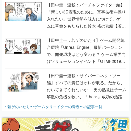
【田中圭一連載：バーチャファイター編】
「新しい3D表現のために、軍事技術を採り
入れたい」世界情勢を味方につけて、ゲー
ムに革命をもたらした鈴木 裕の功績【若ゲ
のいたり】
【田中圭一：若ゲのいたり】ゲーム開発統
合環境「Unreal Engine」最新バージョン
で、開発環境はどう変わる？ ゲーム業界向
けソリューションイベント「GTMF2019」
に行って、より理解を深めよう【PR】
【田中圭一連載：サイバーコネクトツー
編】すべての責任はオレが取る。だから、
付いてきてくれないか──男の熱意はチーム
解散の危機を救い、『.hack』成功の活路を
開く。業界の快男児・松山 洋に流れる血は
若ゲのいたり〜ゲームクリエイターの青春〜
の記事一覧
『少年ジャンプ』色だった【若ゲのいた
り】