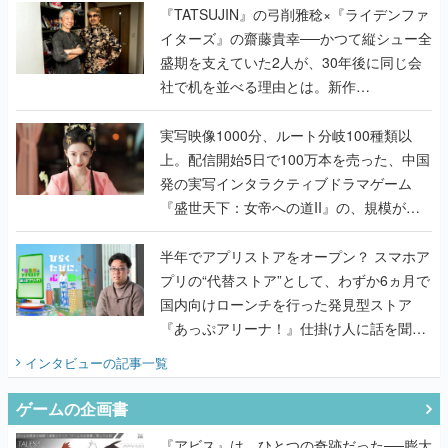
く
『TATSUJIN』の弓削雅稔×『ライデンファ
イターズ』の齋藤貴幸──かつて縦シュー全
盛期を支えていた2人が、30年後に同じ会
社で机を並べる理由とは。新作
『TATSUJIN EXTREME』で初タッグを組
んだレジェンド2人に訊く開発秘話
実写映像1000分、ルート分岐100種類以
上。配信開始5日で100万本を売った、中国
発の実写インタラクティブドラマゲーム
『盛世天下：女帝への道II』の、規模が違
うこだわりをプロデューサーに聞いた
半年でアプリストアをオープン？ スマホア
プリの“代替ストア”として、わずか6ヵ月で
国内向けローンチを行った発見型ストア
『あっぷアリーナ！』仕掛け人に話を聞い
てみた
インタビュー
の記事一覧
ゲームの企画書
『アビス』は、ひとつの奇跡だった──膨大