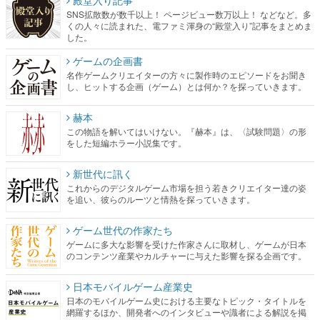
SNS拡散数が数千以上！ ページビュー数万以上！ などなど。多
くの人々に読まれた、電ファミ渾身の“殿堂入り”記事をまとめま
した。
ゲームの企画書
名作ゲームクリエイターの方々に製作時のエピソードをお聞き
し、ヒットする企画（ゲーム）とは何か？を探っていきます。
赫本
この物語を解いてはいけない。『赫本』は、〈試験問題〉の形
をした短編ホラー小説集です。
新世代に訊く
これからのデジタルゲーム市場を担う若きクリエイター達の姿
を追い、彼らのルーツと情熱を探っていきます。
ゲーム世代の作家たち
ゲームに多大な影響を受けた作家さんに取材し、ゲームが日本
のコンテンツ産業やカルチャーに与えた影響を探る企画です。
日本モバイルゲーム産業史
日本のモバイルゲーム史における主要なトピック・タイトルを
網羅するほか、開発者へのインタビューや識者による解説を掲