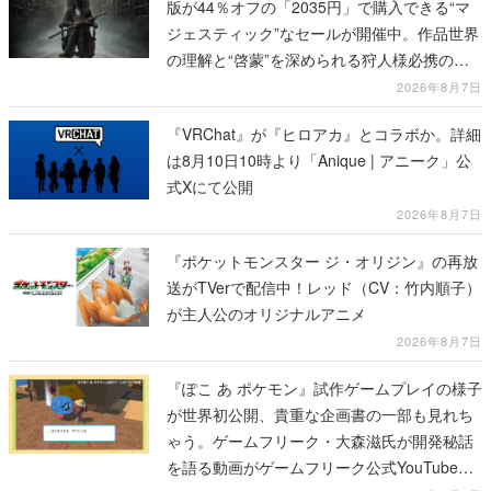
版が44％オフの「2035円」で購入できる“マ
ジェスティック”なセールが開催中。作品世界
の理解と“啓蒙”を深められる狩人様必携の一
冊
2026年8月7日
『VRChat』が『ヒロアカ』とコラボか。詳細
は8月10日10時より「Anique | アニーク」公
式Xにて公開
2026年8月7日
『ポケットモンスター ジ・オリジン』の再放
送がTVerで配信中！レッド（CV：竹内順子）
が主人公のオリジナルアニメ
2026年8月7日
『ぽこ あ ポケモン』試作ゲームプレイの様子
が世界初公開、貴重な企画書の一部も見れち
ゃう。ゲームフリーク・大森滋氏が開発秘話
を語る動画がゲームフリーク公式YouTubeで