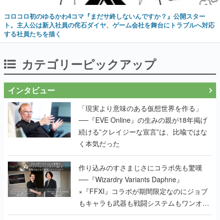
コロコロ初のゆるかわ4コマ『まだサ終しないんですか？』公開スター
ト。主人公は新入社員の侘石ダイヤ、ゲーム会社を舞台にトラブルへ対応
する社員たちを描く
カテゴリーピックアップ
インタビュー
「現実より意味のある仮想世界を作る」
──『EVE Online』の生みの親が18年掲げ
続ける”クレイジーな宣言”は、比喩ではな
く本気だった
作り込みのすさまじさにコラボ先も驚嘆
──『Wizardry Variants Daphne』
×『FFXI』コラボが期間限定なのにジョブ
もキャラも武器も戦闘システムもワンオフ
で作り込まれた理由を両ディレクターに聞