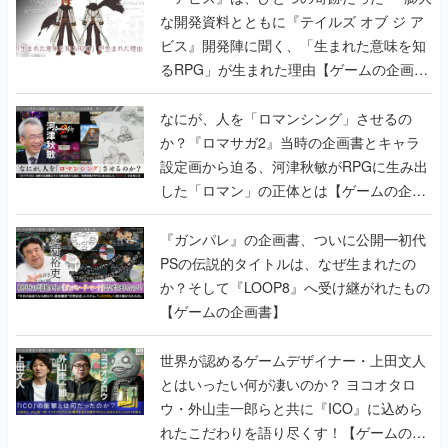
な開発資料とともに『テイルズ オブ ジ ア
ビス』開発陣に聞く、「生まれた意味を知
るRPG」が生まれた理由【ゲームの企画
書】
なにが、人を「ロマンシング」させるの
か？『ロマサガ2』当時の企画書とキャラ
設定画から迫る、河津秋敏がRPGに生み出
した「ロマン」の正体とは【ゲームの企画
書】
『ガンパレ』の企画書、ついに公開━初代
PSの伝説的タイトルは、なぜ生まれたの
か？そして『LOOP8』へ受け継がれたもの
【ゲームの企画書】
世界が認めるゲームデザイナー・上田文人
とはいったい何が凄いのか？ ヨコオタロ
ウ・外山圭一郎らと共に『ICO』に込めら
れたこだわりを語り尽くす！【ゲームの企