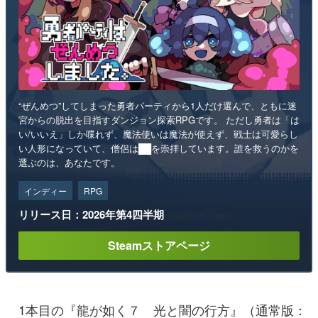
“ぜんめつ”してしまった勇者パーティから1人だけ選んで、ともに迷
宮からの脱出を目指すダンジョン探索RPGです。 ただし勇者は「は
い/いいえ」しか喋れず、魔法使いは魔法が使えず、戦士は可愛らし
い人形になっていて、僧侶は██を崇拝しています。誰を救うのかを
選ぶのは、あなたです。
インディー
RPG
リリース日：2026年第4四半期
Steamストアページ
1本目の『龍が如く７ 光と闇の行方』（通常版：