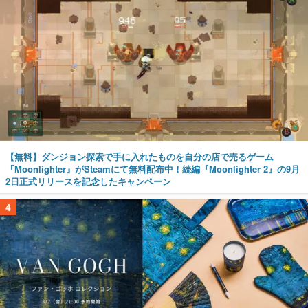
【無料】ダンジョン探索で手に入れたものを自分の店で売るゲーム
『Moonlighter』がSteamにて無料配布中！続編『Moonlighter 2』の9月
2日正式リリースを記念したキャンペーン
4