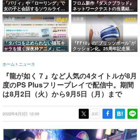
「パリィ」や「ローリング」で
フロム新作『ダスクブラッド』
女の子と会話するソウルライク
ネットワークテストの当選結果
インタビュー
恋愛ゲーム『小早川さんはソウ
が8月7日22時に発表。応募サイ
注目度
4587
注目度
4235
ルライク』無料公開。返事に失
トのマイページから確認可能、
連載・特集一覧
敗すると「YOU DIED」
テスト実施は8月21日～24日
殿堂入り記事
SNS拡散数が数千以上！ ページビュー数万以上！ などな
「タバコを止められない猫耳キ
『FF10』の“ブリッツボール”が
ど。多くの人々に読まれた、電ファミ渾身の“殿堂入り”記
ャラを描く深夜枠アニメ」に視
クッション化。25周年記念展
事をまとめました。
聴者の一部から批判意見。違法
「FINAL FANTASY X
薬物の使用と思しき描写も含め
MUSEUM-幻光の記憶-」のグッ
ゲームの企画書
ホーム
ニュース
て、BPOが議論を交わす
ズ情報が一部公開
名作ゲームクリエイターの方々に製作時のエピソードをお
聞きし、ヒットする企画（ゲーム）とは何か？を探ってい
『龍が如く７』など人気の4タイトルが8月
きます。
度のPS Plusフリープレイで配信中。期間
赫本
この物語を解いてはいけない。『赫本』は、〈試験問題〉
は8月2日（火）から9月5日（月）まで
の形をした短編ホラー小説集です。
新世代に訊く
2022年8月3日 12:09
反応
これからのデジタルゲーム市場を担う若きクリエイター達
の姿を追い、彼らのルーツと情熱を探っていきます。
ゲーム世代の作家たち
ゲームに多大な影響を受けた作家さんに取材し、ゲームが