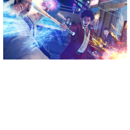
日本のコンテンツ産業やカルチャーに与えた影響を探る企
画です。
日本モバイルゲーム産業史
日本のモバイルゲーム史における主要なトピック・タイト
ルを網羅するほか、開発者へのインタビューや識者による
解説を掲載。約20年の歴史が一望できる決定版！
若ゲのいたり〜ゲームクリエイターの青春〜
『うつヌケ』『ペンと箸』等で知られるマンガ家・田中圭
一先生によるゲーム業界レポートマンガです。
なんでゲームは面白い？
ゲーム開発者・hamatsu氏がゲームの魅力を画面や操作の
具体的な形から解き明かしていく、硬派で骨太な評論連載
です。
ゲームが変えた日本語
「経験値」「裏技」「ラスボス」… ゲームにまつわる言葉
の起源や用法の変遷を、コンピューター文化史研究家・タ
イニーP氏が徹底調査。
カテゴリ
特集記事