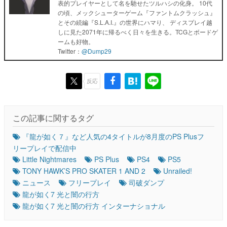
表的プレイヤーとして名を馳せたツルハシの化身。 10代
の頃、メックシューターゲーム『ファントムクラッシュ』
とその続編『S.L.A.I.』の世界にハマり、 ディスプレイ越
しに見た2071年に帰るべく日々を生きる。TCGとボードゲ
ームも好物。
Twitter：
@Dump29
反応
この記事に関するタグ
『龍が如く７』など人気の4タイトルが8月度のPS Plusフ
リープレイで配信中
Little Nightmares
PS Plus
PS4
PS5
TONY HAWK’S PRO SKATER 1 AND 2
Unrailed!
ニュース
フリープレイ
司破ダンプ
龍が如く7 光と闇の行方
龍が如く7 光と闇の行方 インターナショナル