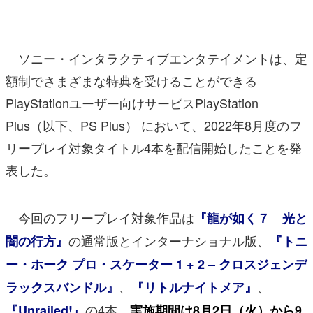
マンガ
女性向け
ソニー・インタラクティブエンタテイメントは、定
アプリレビュー
額制でさまざまな特典を受けることができる
PlayStationユーザー向けサービスPlayStation
その他
Plus（以下、PS Plus） において、2022年8月度のフ
電ファミニコゲーマーとは？
リープレイ対象タイトル4本を配信開始したことを発
表した。
運営：株式会社マレ
今回のフリープレイ対象作品は
『龍が如く７ 光と
の通常版とインターナショナル版、
闇の行方』
『トニ
ー・ホーク プロ・スケーター 1 + 2 – クロスジェンデ
、
、
ラックスバンドル』
『リトルナイトメア』
の4本。
『Unrailed!』
実施期間は8月2日（火）から9