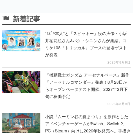
新着記事
“ｽﾋﾟｷ本人”と「スピッキー」役の声優・小坂
井祐莉絵さん&パク・シユンさんが集結。コ
ミケ108『トリッカル』ブースの登場ゲスト
が発表
2026年8月9日
『機動戦士ガンダム アーセナルベース』新作
『アーセナルコマンダー』発表！8月28日か
らオープンベータテスト開催、2027年2月下
旬に稼働予定
2026年8月9日
小説『ムーミン谷の夏まつり』を原作とした
アドベンチャーゲームがSwitch、Switch 2、
PC（Steam）向けに2026年秋発売へ。手描き