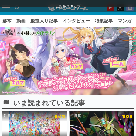
広告をスキップ
赫本
動画
殿堂入り記事
インタビュー
特集記事
マンガ
いま読まれている記事
ピックアップ
注目度
6523
注目度
4939
電ファミのいま読まれている記事ランキング
アプリセール情報