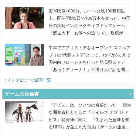
『TATSUJIN EXTREME』で初タッグを組
んだレジェンド2人に訊く開発秘話
実写映像1000分、ルート分岐100種類以
上。配信開始5日で100万本を売った、中国
発の実写インタラクティブドラマゲーム
『盛世天下：女帝への道II』の、規模が違
うこだわりをプロデューサーに聞いた
半年でアプリストアをオープン？ スマホア
プリの“代替ストア”として、わずか6ヵ月で
国内向けローンチを行った発見型ストア
『あっぷアリーナ！』仕掛け人に話を聞い
てみた
インタビュー
の記事一覧
ゲームの企画書
『アビス』は、ひとつの奇跡だった──膨大
な開発資料とともに『テイルズ オブ ジ ア
ビス』開発陣に聞く、「生まれた意味を知
るRPG」が生まれた理由【ゲームの企画
書】