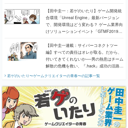
のいたり】
【田中圭一：若ゲのいたり】ゲーム開発統
合環境「Unreal Engine」最新バージョン
で、開発環境はどう変わる？ ゲーム業界向
けソリューションイベント「GTMF2019」
に行って、より理解を深めよう【PR】
【田中圭一連載：サイバーコネクトツー
編】すべての責任はオレが取る。だから、
付いてきてくれないか──男の熱意はチーム
解散の危機を救い、『.hack』成功の活路を
開く。業界の快男児・松山 洋に流れる血は
若ゲのいたり〜ゲームクリエイターの青春〜
の記事一覧
『少年ジャンプ』色だった【若ゲのいた
り】