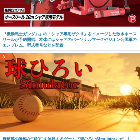
『機動戦士ガンダム』の「シャア専用ザクⅡ」をイメージした散水ホース
リールが予約開始。本体にはシャアのパーソナルマークやジオン公国軍の
エンブレム、型式番号などを配置
3
野球部の過酷な“補欠”を体験するゲーム『球ひろいSimulator』が「1