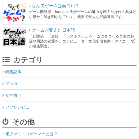
なんでゲームは面白い？
ゲーム開発者・hamatsu氏がゲームの魅力を画面や操作の具体的
な形から解き明かしていく、硬派で骨太な評論連載です。
ゲームが変えた日本語
「経験値」「裏技」「ラスボス」… ゲームにまつわる言葉の起
源や用法の変遷を、コンピューター文化史研究家・タイニーP氏
が徹底調査。
カテゴリ
特集記事
マンガ
女性向け
アプリレビュー
その他
電ファミニコゲーマーとは？