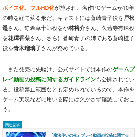
が施され、名作PCゲームが10年
ボイス化、フルHD化
の時を経て蘇る形だ。キャストには蒼崎青子役を
戸松
さん、静希草十郎役を
さん、久遠寺有珠役
遥
小林裕介
を
さん、さらに蒼崎青子の姉である蒼崎橙子
花澤香菜
役を
さんが務めている。
青木瑠璃子
また発売に先駆け、公式サイトでは本作の
ゲームプ
も公開されてい
レイ動画の投稿に関するガイドライン
る。投稿禁止範囲なども定められているので、本作を
ゲーム実況などに用いる際には欠かさず確認しておこ
う。
関連記事
『魔法使いの夜』プレイ動画の投稿に関する