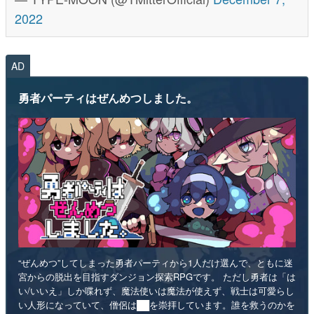
2022
AD
勇者パーティはぜんめつしました。
“ぜんめつ”してしまった勇者パーティから1人だけ選んで、ともに迷
宮からの脱出を目指すダンジョン探索RPGです。 ただし勇者は「は
い/いいえ」しか喋れず、魔法使いは魔法が使えず、戦士は可愛らし
い人形になっていて、僧侶は██を崇拝しています。誰を救うのかを