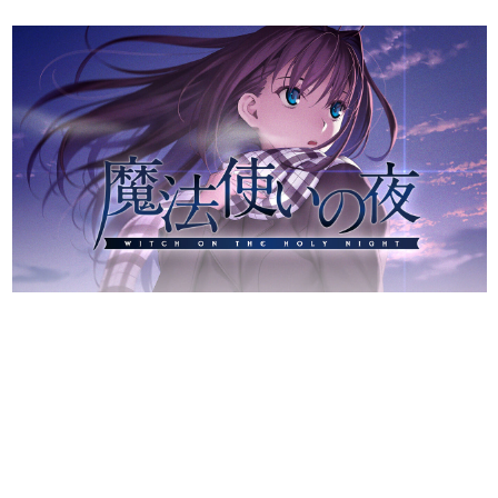
日本のコンテンツ産業やカルチャーに与えた影響を探る企
画です。
日本モバイルゲーム産業史
日本のモバイルゲーム史における主要なトピック・タイト
ルを網羅するほか、開発者へのインタビューや識者による
解説を掲載。約20年の歴史が一望できる決定版！
若ゲのいたり〜ゲームクリエイターの青春〜
『うつヌケ』『ペンと箸』等で知られるマンガ家・田中圭
一先生によるゲーム業界レポートマンガです。
なんでゲームは面白い？
ゲーム開発者・hamatsu氏がゲームの魅力を画面や操作の
具体的な形から解き明かしていく、硬派で骨太な評論連載
です。
ゲームが変えた日本語
「経験値」「裏技」「ラスボス」… ゲームにまつわる言葉
の起源や用法の変遷を、コンピューター文化史研究家・タ
イニーP氏が徹底調査。
カテゴリ
特集記事