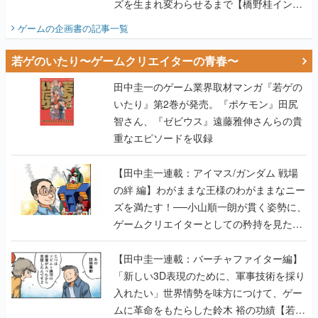
ズを生まれ変わらせるまで【橋野桂インタ
ビュー】
ゲームの企画書
の記事一覧
若ゲのいたり〜ゲームクリエイターの青春〜
田中圭一のゲーム業界取材マンガ『若ゲの
いたり』第2巻が発売。『ポケモン』田尻
智さん、『ゼビウス』遠藤雅伸さんらの貴
重なエピソードを収録
【田中圭一連載：アイマス/ガンダム 戦場
の絆 編】わがままな王様のわがままなニー
ズを満たす！──小山順一朗が貫く姿勢に、
ゲームクリエイターとしての矜持を見た
【若ゲのいたり最終回】
【田中圭一連載：バーチャファイター編】
「新しい3D表現のために、軍事技術を採り
入れたい」世界情勢を味方につけて、ゲー
ムに革命をもたらした鈴木 裕の功績【若ゲ