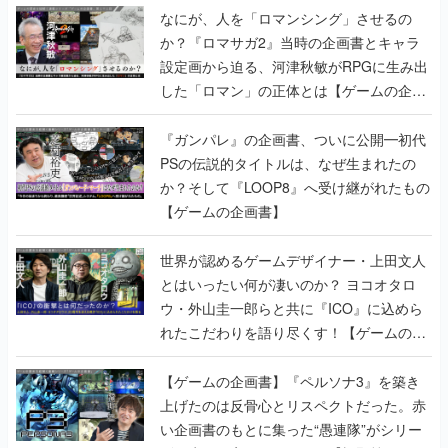
なにが、人を「ロマンシング」させるの
か？『ロマサガ2』当時の企画書とキャラ
設定画から迫る、河津秋敏がRPGに生み出
した「ロマン」の正体とは【ゲームの企画
書】
『ガンパレ』の企画書、ついに公開━初代
PSの伝説的タイトルは、なぜ生まれたの
か？そして『LOOP8』へ受け継がれたもの
【ゲームの企画書】
世界が認めるゲームデザイナー・上田文人
とはいったい何が凄いのか？ ヨコオタロ
ウ・外山圭一郎らと共に『ICO』に込めら
れたこだわりを語り尽くす！【ゲームの企
画書】
【ゲームの企画書】『ペルソナ3』を築き
上げたのは反骨心とリスペクトだった。赤
い企画書のもとに集った“愚連隊”がシリー