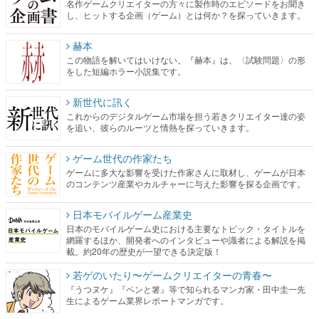
名作ゲームクリエイターの方々に製作時のエピソードをお聞き
し、ヒットする企画（ゲーム）とは何か？を探っていきます。
赫本
この物語を解いてはいけない。『赫本』は、〈試験問題〉の形
をした短編ホラー小説集です。
新世代に訊く
これからのデジタルゲーム市場を担う若きクリエイター達の姿
を追い、彼らのルーツと情熱を探っていきます。
ゲーム世代の作家たち
ゲームに多大な影響を受けた作家さんに取材し、ゲームが日本
のコンテンツ産業やカルチャーに与えた影響を探る企画です。
日本モバイルゲーム産業史
日本のモバイルゲーム史における主要なトピック・タイトルを
網羅するほか、開発者へのインタビューや識者による解説を掲
載。約20年の歴史が一望できる決定版！
若ゲのいたり〜ゲームクリエイターの青春〜
『うつヌケ』『ペンと箸』等で知られるマンガ家・田中圭一先
生によるゲーム業界レポートマンガです。