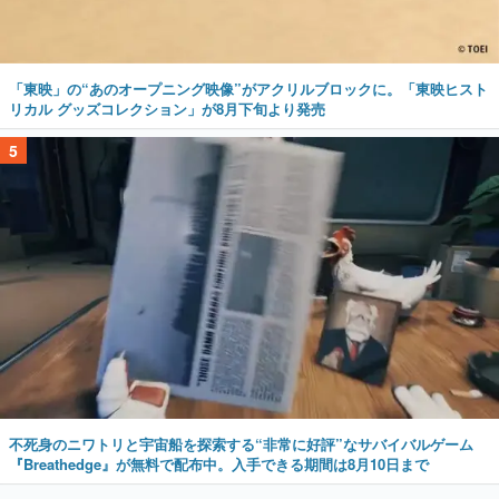
「東映」の“あのオープニング映像”がアクリルブロックに。「東映ヒスト
リカル グッズコレクション」が8月下旬より発売
5
不死身のニワトリと宇宙船を探索する“非常に好評”なサバイバルゲーム
『Breathedge』が無料で配布中。入手できる期間は8月10日まで