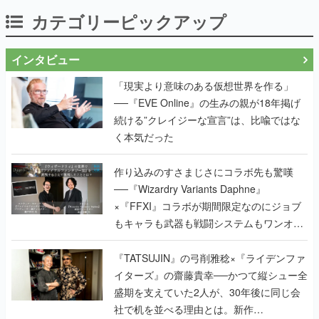
カテゴリーピックアップ
インタビュー
「現実より意味のある仮想世界を作る」
──『EVE Online』の生みの親が18年掲げ
続ける”クレイジーな宣言”は、比喩ではな
く本気だった
作り込みのすさまじさにコラボ先も驚嘆
──『Wizardry Variants Daphne』
×『FFXI』コラボが期間限定なのにジョブ
もキャラも武器も戦闘システムもワンオフ
で作り込まれた理由を両ディレクターに聞
く
『TATSUJIN』の弓削雅稔×『ライデンファ
イターズ』の齋藤貴幸──かつて縦シュー全
盛期を支えていた2人が、30年後に同じ会
社で机を並べる理由とは。新作