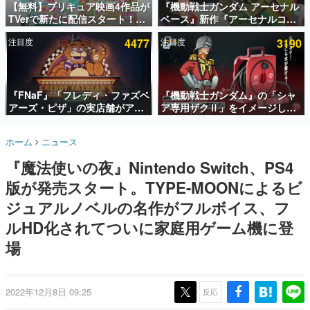
【無料】プリキュア映画4作品が
『機動戦士ガンダム アーセナル
TVerで新たに配信スタート！な
ベース』新作『アーセナルコマ
インタビュー
んと2018年～2024年の映画ほぼ
ンダー』発表！8月28日からオ
注目度
4477
注目度
3190
すべてが見放題に、ぶっちゃけ
ープンベータテスト開催、2027
連載・特集一覧
ありえないラインナップ
年2月下旬に稼働予定
殿堂入り記事
SNS拡散数が数千以上！ ページビュー数万以上！ などな
『FNaF』「フレディ・ファズベ
『機動戦士ガンダム』の「シャ
ど。多くの人々に読まれた、電ファミ渾身の“殿堂入り”記
アーズ・ピザ」の実店舗がアメ
ア専用ザクⅡ」をイメージした
事をまとめました。
リカの商業施設「American
散水ホースリールが予約開始。
Dream」に2027年オープン！
本体にはシャアのパーソナルマ
ゲームの企画書
ホーム
ニュース
ScottGamesとの共同開発、食
ークやジオン公国軍のエンブレ
名作ゲームクリエイターの方々に製作時のエピソードをお
聞きし、ヒットする企画（ゲーム）とは何か？を探ってい
事だけでなくステージショーや
ム、型式番号などを配置
『魔法使いの夜』Nintendo Switch、PS4
きます。
没入型のホラー体験も楽しめる
版が発売スタート。TYPE-MOONによるビ
赫本
この物語を解いてはいけない。『赫本』は、〈試験問題〉
ジュアルノベルの名作がフルボイス、フ
の形をした短編ホラー小説集です。
ルHD化されてついに家庭用ゲーム機に登
場
新世代に訊く
これからのデジタルゲーム市場を担う若きクリエイター達
の姿を追い、彼らのルーツと情熱を探っていきます。
2022年12月8日 09:25
反応
ゲーム世代の作家たち
ゲームに多大な影響を受けた作家さんに取材し、ゲームが