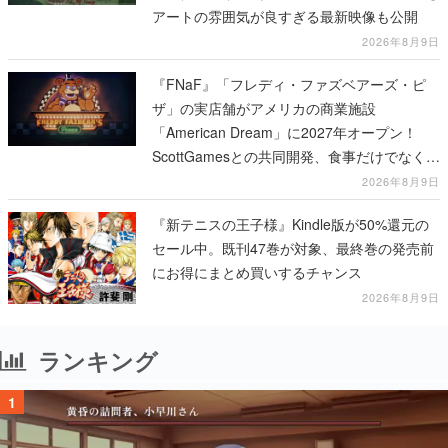
アートの雰囲気が良すぎる最新映像も公開
2026年8月9日
『FNaF』「フレディ・ファズベアーズ・ピ
ザ」の実店舗がアメリカの商業施設
「American Dream」に2027年オープン！
ScottGamesとの共同開発、食事だけでなくス
テージショーや没入型のホラー体験も楽しめ
2026年8月9日
る
『新テニスの王子様』Kindle版が50%還元の
セール中。既刊47巻が対象、最終巻の発売前
にお得にまとめ買いするチャンス
2026年8月9日
ランキング
1