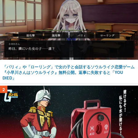
「パリィ」や「ローリング」で女の子と会話するソウルライク恋愛ゲーム
『小早川さんはソウルライク』無料公開。返事に失敗すると「YOU
DIED」
2