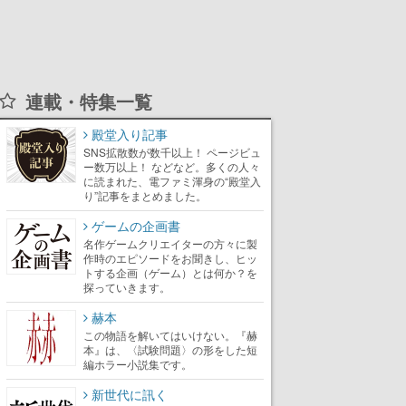
連載・特集一覧
殿堂入り記事
SNS拡散数が数千以上！ ページビュ
ー数万以上！ などなど。多くの人々
に読まれた、電ファミ渾身の“殿堂入
り”記事をまとめました。
ゲームの企画書
名作ゲームクリエイターの方々に製
作時のエピソードをお聞きし、ヒッ
トする企画（ゲーム）とは何か？を
探っていきます。
赫本
この物語を解いてはいけない。『赫
本』は、〈試験問題〉の形をした短
編ホラー小説集です。
新世代に訊く