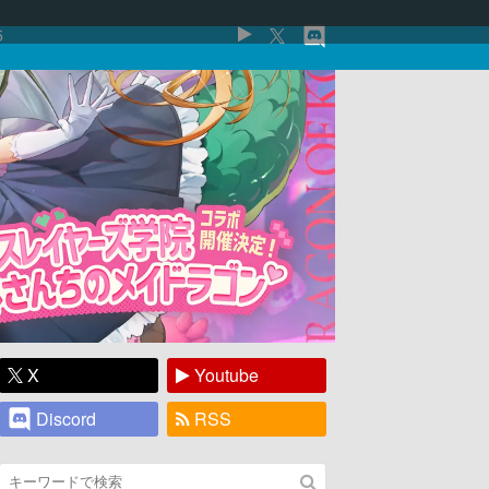
5
X
Youtube
Discord
RSS