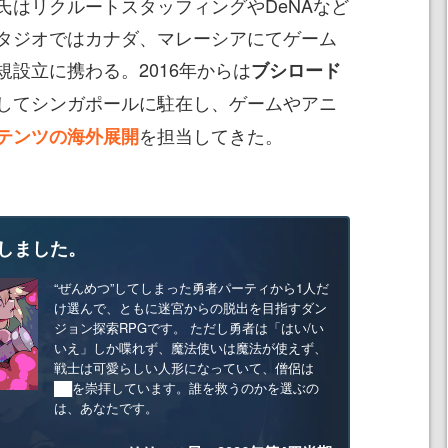
はリクルートスタッフィングやDeNAなど
タジオではカナダ、マレーシアにてゲーム
設立に携わる。2016年からは
ブシロード
してシンガポールに駐在し、ゲームやアニ
を担当してきた。
テンツの海外展開
しました。
“ぜんめつ”してしまった勇者パーティから1人だ
け選んで、ともに迷宮からの脱出を目指すダン
ジョン探索RPGです。 ただし勇者は「はい/い
いえ」しか喋れず、魔法使いは魔法が使えず、
戦士は可愛らしい人形になっていて、僧侶は
██を崇拝しています。誰を救うのかを選ぶの
は、あなたです。