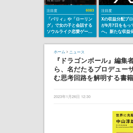
6083
注目度
注目度
「パリィ」や「ローリン
Xの収益分配プ
グ」で女の子と会話する
が9月7日をもっ
ソウルライク恋愛ゲーム
へ。新たな収益
『小早川さんはソウルラ
「Original Cont
イク』無料公開。返事に
Rewards Prog
失敗すると「YOU
発表
ホーム
ニュース
DIED」
『ドラゴンボール』編集者
ら、名だたるプロデュー
む思考回路を解明する書
2023年1月26日 12:30