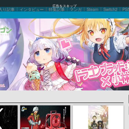
広告をスキップ
入り記事
インタビュー
特集記事
マンガ
Steam
Switch2
PS