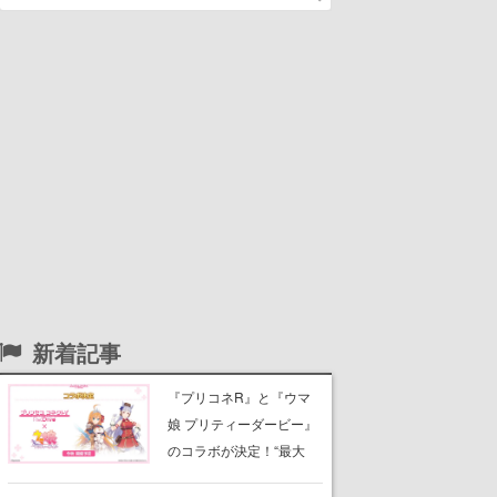
新着記事
『プリコネR』と『ウマ
娘 プリティーダービー』
のコラボが決定！“最大
170連無料”の8.5周年キャ