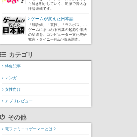
ら解き明かしていく、硬派で骨太な
評論連載です。
ゲームが変えた日本語
「経験値」「裏技」「ラスボス」…
ゲームにまつわる言葉の起源や用法
の変遷を、コンピューター文化史研
究家・タイニーP氏が徹底調査。
カテゴリ
特集記事
マンガ
女性向け
アプリレビュー
その他
電ファミニコゲーマーとは？