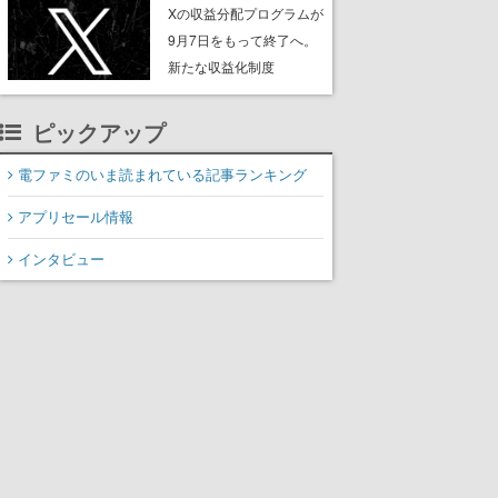
ンペーンなども発表
Xの収益分配プログラムが
9月7日をもって終了へ。
新たな収益化制度
「Original Content
Rewards Program」を発
ピックアップ
表
電ファミのいま読まれている記事ランキング
アプリセール情報
インタビュー