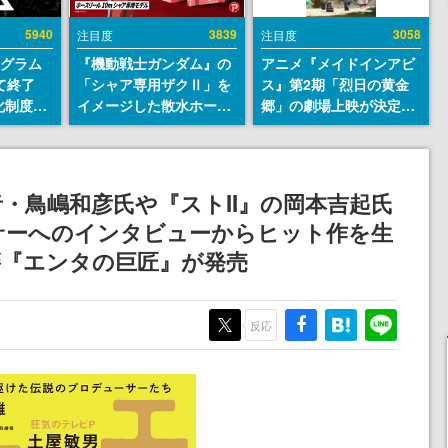
5940
3839
3058
注目度
注目度
ログラム
『機動戦士ガンダム』の
アニメ『メイドインアビ
て終了
「シャア専用ザクⅡ」を
ス』第2期「烈日の黄金
化制度
イメージした散水ホース
郷」の劇場上映が決定！
ent
リールが予約開始。本体
レグ役・伊瀬茉莉也さん
ram」を
にはシャアのパーソナル
らが登壇する舞台挨拶も
マークやジオン公国軍の
実施
エンブレム、型式番号な
・鳥嶋和彦氏や『ストII』の岡本吉起氏
どを配置
サーへのインタビューからヒット作を生
籍『エンタの巨匠』が発売
反応