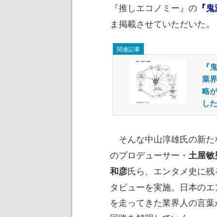
『推しエコノミー』の
『鬼
ま掲載させていただいた。
関連記事
『
業
略が
し
そんな中山淳雄氏の新た
のプロデューサー・
土屋敏
氏ら、エンタメ史に残
和彦
タビューを実施。日本のエ
を走ってきた業界人の言葉