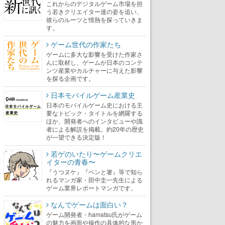
これからのデジタルゲーム市場を担
う若きクリエイター達の姿を追い、
彼らのルーツと情熱を探っていきま
す。
ゲーム世代の作家たち
ゲームに多大な影響を受けた作家さ
んに取材し、ゲームが日本のコンテ
ンツ産業やカルチャーに与えた影響
を探る企画です。
日本モバイルゲーム産業史
日本のモバイルゲーム史における主
要なトピック・タイトルを網羅する
ほか、開発者へのインタビューや識
者による解説を掲載。約20年の歴史
が一望できる決定版！
若ゲのいたり〜ゲームクリエ
イターの青春〜
『うつヌケ』『ペンと箸』等で知ら
れるマンガ家・田中圭一先生による
ゲーム業界レポートマンガです。
なんでゲームは面白い？
ゲーム開発者・hamatsu氏がゲーム
の魅力を画面や操作の具体的な形か