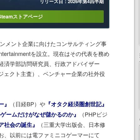
リリース日：2026年第4四半期
Steamストアページ
インメント企業に向けたコンサルティング事
tertainmentを設立。現在はその代表を務め
経済学部訪問研究員、行政アドバイザー
ロジェクト主査）、ベンチャー企業の社外役
（日経BP）や
ー』
『オタク経済圏創世記』
（PHPビジ
ルゲームだけがなぜ儲かるのか』
（三重大学出版会、日本修
ア社会の誕生』
お、以前には電ファミニコゲーマーにて