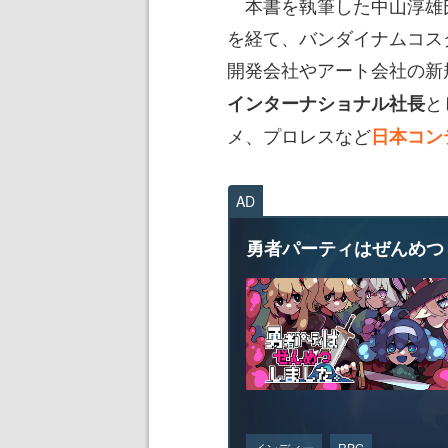
本書を執筆した中山淳雄氏
を経て、バンダイナムコス
開発会社やアート会社の新規
と
インターナショナル社長
メ、プロレスなど
日本コン
AD
勇者パーティはぜんめつ
インディー
RPG