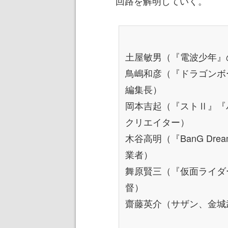
回路を解明していく。
土屋敏男（『電波少年』
鳥嶋和彦（『ドラゴンボ
編集長）
岡本吉起（『ストⅡ』『
クリエイター）
木谷高明（『BanG Dr
業者）
舞原賢三（『仮面ライダ
督）
齋藤英介（サザン、金城