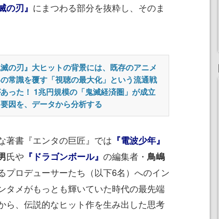
にまつわる部分を抜粋し、そのま
滅の刃』
鬼滅の刃』大ヒットの背景には、既存のアニメ
界の常識を覆す「視聴の最大化」という流通戦
あった！ 1兆円規模の「鬼滅経済圏」が成立
た要因を、データから分析する
な著書『エンタの巨匠』では
『電波少年』
氏や
の編集者・
男
『ドラゴンボール』
鳥嶋
るプロデューサーたち（以下6名）へのイン
ンタメがもっとも輝いていた時代の最先端
から、伝説的なヒット作を生み出した思考