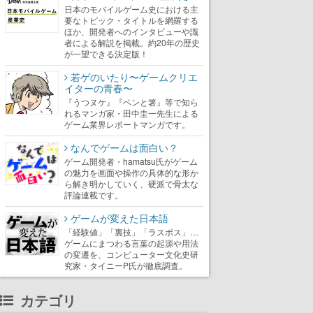
日本のモバイルゲーム史における主
要なトピック・タイトルを網羅する
ほか、開発者へのインタビューや識
者による解説を掲載。約20年の歴史
が一望できる決定版！
若ゲのいたり〜ゲームクリエ
イターの青春〜
『うつヌケ』『ペンと箸』等で知ら
れるマンガ家・田中圭一先生による
ゲーム業界レポートマンガです。
なんでゲームは面白い？
ゲーム開発者・hamatsu氏がゲーム
の魅力を画面や操作の具体的な形か
ら解き明かしていく、硬派で骨太な
評論連載です。
ゲームが変えた日本語
「経験値」「裏技」「ラスボス」…
ゲームにまつわる言葉の起源や用法
の変遷を、コンピューター文化史研
究家・タイニーP氏が徹底調査。
カテゴリ