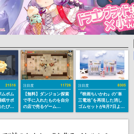
21516
11726
8305
注目度
注目度
ポムポム
【無料】ダンジョン探索
『映画ちいかわ』の“単
睡眠サポ
で手に入れたものを自分
三電池”を再現した消し
めたび』
の店で売るゲーム
ゴムセットが8月7日より
ラごとの
『Moonlighter』が
発売決定。公式は「在っ
しアラー
Steamにて無料配布中！
たものを 消しながら い
続編『Moonlighter 2』
つかなくなる 永遠のいの
の9月2日正式リリースを
ち」と紹介