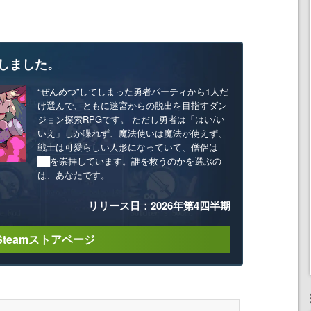
しました。
“ぜんめつ”してしまった勇者パーティから1人だ
け選んで、ともに迷宮からの脱出を目指すダン
ジョン探索RPGです。 ただし勇者は「はい/い
いえ」しか喋れず、魔法使いは魔法が使えず、
戦士は可愛らしい人形になっていて、僧侶は
██を崇拝しています。誰を救うのかを選ぶの
は、あなたです。
リリース日：2026年第4四半期
Steamストアページ