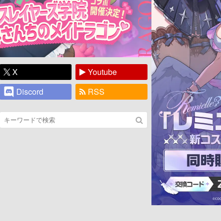
X
Youtube
Discord
RSS