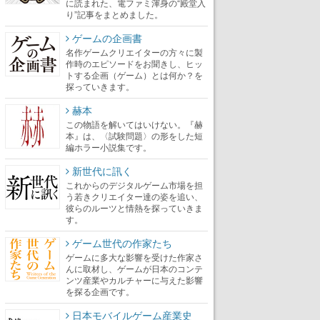
に読まれた、電ファミ渾身の“殿堂入
り”記事をまとめました。
ゲームの企画書
名作ゲームクリエイターの方々に製
作時のエピソードをお聞きし、ヒッ
トする企画（ゲーム）とは何か？を
探っていきます。
赫本
この物語を解いてはいけない。『赫
本』は、〈試験問題〉の形をした短
編ホラー小説集です。
新世代に訊く
これからのデジタルゲーム市場を担
う若きクリエイター達の姿を追い、
彼らのルーツと情熱を探っていきま
す。
ゲーム世代の作家たち
ゲームに多大な影響を受けた作家さ
んに取材し、ゲームが日本のコンテ
ンツ産業やカルチャーに与えた影響
を探る企画です。
日本モバイルゲーム産業史