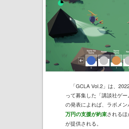
「GCLA Vol.2」は、2
って募集した「講談社ゲー
の発表によれば、ラボメン
されるほ
万円の支援が約束
が提供される。