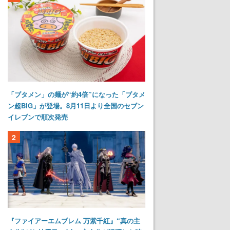
「ブタメン」の麺が“約4倍”になった「ブタメ
ン超BIG」が登場。8月11日より全国のセブン
イレブンで順次発売
2
『ファイアーエムブレム 万紫千紅』“真の主