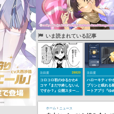
いま読まれている記事
28820
注目度
注目度
コロコロ初のゆるかわ4
ハローキティや
コマ『まだサ終しないん
プリンと眠れる
ですか？』公開スター
ートアプリ『ゆ
ト。主人公は新入社員の
が配信中。キャ
侘石ダイヤ、ゲーム会社
ASMRや目覚ま
を舞台にトラブルへ対応
ムも搭載
ホーム
ニュース
する社員たちを描く