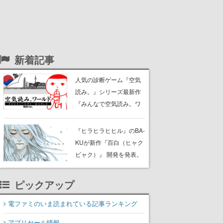
新着記事
人気の診断ゲーム『空気
読み。』シリーズ最新作
『みんなで空気読み。ワ
ールド 韓国Ver.』の発売
が決定。“爆弾酒”や“軍隊
『ヒラヒラヒヒル』のBA-
サッカー”など、ディープ
KUが新作『百白（ヒャク
なあるあるが飛び出す
ビャク）』 開発を発表。
ディレクター・シナリオ
は瀬戸口廉也氏が務め
ピックアップ
る。Steamでの販売を予
定しており、現在ストア
電ファミのいま読まれている記事ランキング
ページを準備中
アプリセール情報