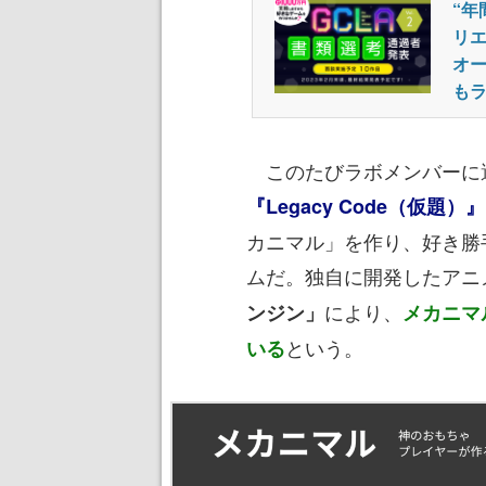
“年
リエ
オ
も
このたびラボメンバーに選
『Legacy Code（仮題）』
カニマル」を作り、好き勝
ムだ。独自に開発したアニ
により、
ンジン」
メカニマ
という。
いる