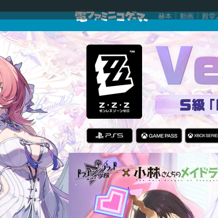
赫本
動画
殿堂