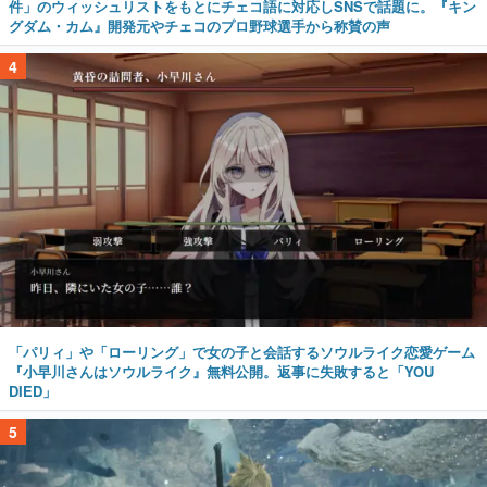
件」のウィッシュリストをもとにチェコ語に対応しSNSで話題に。『キン
グダム・カム』開発元やチェコのプロ野球選手から称賛の声
4
「パリィ」や「ローリング」で女の子と会話するソウルライク恋愛ゲーム
『小早川さんはソウルライク』無料公開。返事に失敗すると「YOU
DIED」
5