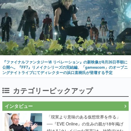
『ファイナルファンタジーⅦ リベレーション』の新映像が8月26日早朝に
公開へ。『FF7』リメイクシリーズの完結編、「gamescom」のオープニ
ングナイトライブにてディレクターの浜口直樹氏が登壇する予定
カテゴリーピックアップ
インタビュー
「現実より意味のある仮想世界を作る」
──『EVE Online』の生みの親が18年掲げ
続ける”クレイジーな宣言”は、比喩ではな