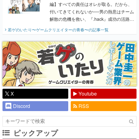
編】すべての責任はオレが取る。だから、
付いてきてくれないか──男の熱意はチーム
解散の危機を救い、『.hack』成功の活路を
開く。業界の快男児・松山 洋に流れる血は
若ゲのいたり〜ゲームクリエイターの青春〜
の記事一覧
『少年ジャンプ』色だった【若ゲのいた
り】
X
Youtube
Discord
RSS
ピックアップ