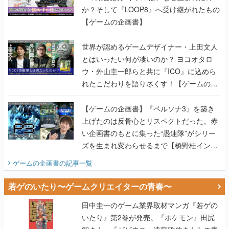
か？そして『LOOP8』へ受け継がれたもの
【ゲームの企画書】
世界が認めるゲームデザイナー・上田文人
とはいったい何が凄いのか？ ヨコオタロ
ウ・外山圭一郎らと共に『ICO』に込めら
れたこだわりを語り尽くす！【ゲームの企
画書】
【ゲームの企画書】『ペルソナ3』を築き
上げたのは反骨心とリスペクトだった。赤
い企画書のもとに集った“愚連隊”がシリー
ズを生まれ変わらせるまで【橋野桂インタ
ビュー】
ゲームの企画書
の記事一覧
若ゲのいたり〜ゲームクリエイターの青春〜
田中圭一のゲーム業界取材マンガ『若ゲの
いたり』第2巻が発売。『ポケモン』田尻