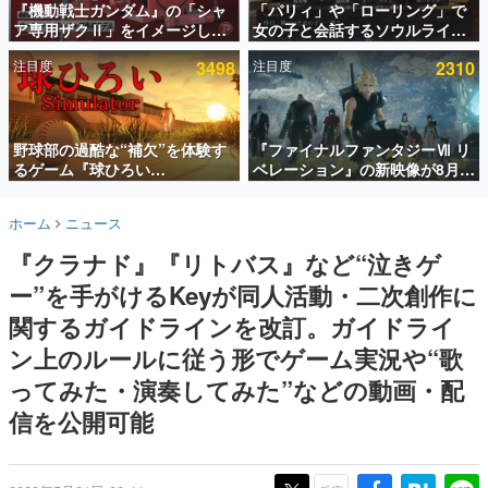
『機動戦士ガンダム』の「シャ
「パリィ」や「ローリング」で
ア専用ザクⅡ」をイメージした
女の子と会話するソウルライク
インタビュー
散水ホースリールが予約開始。
恋愛ゲーム『小早川さんはソウ
注目度
3498
注目度
2310
本体にはシャアのパーソナルマ
ルライク』無料公開。返事に失
連載・特集一覧
ークやジオン公国軍のエンブレ
敗すると「YOU DIED」
ム、型式番号などを配置
殿堂入り記事
SNS拡散数が数千以上！ ページビュー数万以上！ などな
野球部の過酷な“補欠”を体験す
『ファイナルファンタジーⅦ リ
ど。多くの人々に読まれた、電ファミ渾身の“殿堂入り”記
るゲーム『球ひろい
ベレーション』の新映像が8月
事をまとめました。
Simulator』が「1件」のウィッ
26日早朝に公開へ。『FF7』リ
シュリストをもとにチェコ語に
メイクシリーズの完結編、
ゲームの企画書
ホーム
ニュース
対応しSNSで話題に。『キング
「gamescom」のオープニング
名作ゲームクリエイターの方々に製作時のエピソードをお
聞きし、ヒットする企画（ゲーム）とは何か？を探ってい
ダム・カム』開発元やチェコの
ナイトライブにてディレクター
『クラナド』『リトバス』など“泣きゲ
きます。
プロ野球選手から称賛の声
の浜口直樹氏が登壇する予定
ー”を手がけるKeyが同人活動・二次創作に
赫本
この物語を解いてはいけない。『赫本』は、〈試験問題〉
関するガイドラインを改訂。ガイドライ
の形をした短編ホラー小説集です。
ン上のルールに従う形でゲーム実況や“歌
ってみた・演奏してみた”などの動画・配
新世代に訊く
これからのデジタルゲーム市場を担う若きクリエイター達
信を公開可能
の姿を追い、彼らのルーツと情熱を探っていきます。
ゲーム世代の作家たち
ゲームに多大な影響を受けた作家さんに取材し、ゲームが