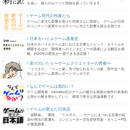
を追い、彼らのルーツと情熱を探っていきます。
ゲーム世代の作家たち
ゲームに多大な影響を受けた作家さんに取材し、ゲームが日本
のコンテンツ産業やカルチャーに与えた影響を探る企画です。
日本モバイルゲーム産業史
日本のモバイルゲーム史における主要なトピック・タイトルを
網羅するほか、開発者へのインタビューや識者による解説を掲
載。約20年の歴史が一望できる決定版！
若ゲのいたり〜ゲームクリエイターの青春〜
『うつヌケ』『ペンと箸』等で知られるマンガ家・田中圭一先
生によるゲーム業界レポートマンガです。
なんでゲームは面白い？
ゲーム開発者・hamatsu氏がゲームの魅力を画面や操作の具体的
な形から解き明かしていく、硬派で骨太な評論連載です。
ゲームが変えた日本語
「経験値」「裏技」「ラスボス」… ゲームにまつわる言葉の起
源や用法の変遷を、コンピューター文化史研究家・タイニーP氏
が徹底調査。