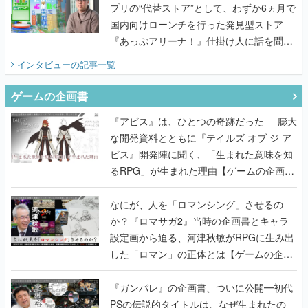
プリの“代替ストア”として、わずか6ヵ月で
国内向けローンチを行った発見型ストア
『あっぷアリーナ！』仕掛け人に話を聞い
てみた
インタビュー
の記事一覧
ゲームの企画書
『アビス』は、ひとつの奇跡だった──膨大
な開発資料とともに『テイルズ オブ ジ ア
ビス』開発陣に聞く、「生まれた意味を知
るRPG」が生まれた理由【ゲームの企画
書】
なにが、人を「ロマンシング」させるの
か？『ロマサガ2』当時の企画書とキャラ
設定画から迫る、河津秋敏がRPGに生み出
した「ロマン」の正体とは【ゲームの企画
書】
『ガンパレ』の企画書、ついに公開━初代
PSの伝説的タイトルは、なぜ生まれたの