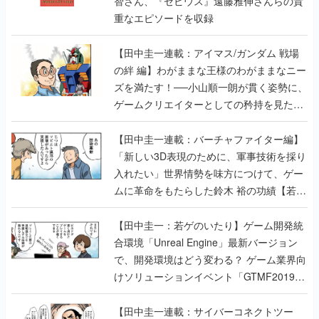
智さん、『ゼビウス』遠藤雅伸さんらの貴
重なエピソードを収録
【田中圭一連載：アイマス/ガンダム 戦場
の絆 編】わがままな王様のわがままなニー
ズを満たす！──小山順一朗が貫く姿勢に、
ゲームクリエイターとしての矜持を見た
【若ゲのいたり最終回】
【田中圭一連載：バーチャファイター編】
「新しい3D表現のために、軍事技術を採り
入れたい」世界情勢を味方につけて、ゲー
ムに革命をもたらした鈴木 裕の功績【若ゲ
のいたり】
【田中圭一：若ゲのいたり】ゲーム開発統
合環境「Unreal Engine」最新バージョン
で、開発環境はどう変わる？ ゲーム業界向
けソリューションイベント「GTMF2019」
に行って、より理解を深めよう【PR】
【田中圭一連載：サイバーコネクトツー