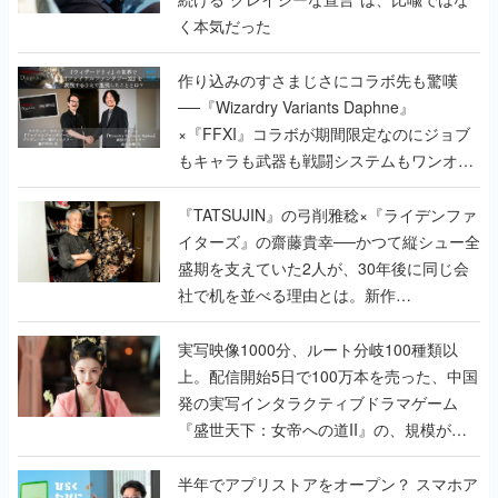
く本気だった
作り込みのすさまじさにコラボ先も驚嘆
──『Wizardry Variants Daphne』
×『FFXI』コラボが期間限定なのにジョブ
もキャラも武器も戦闘システムもワンオフ
で作り込まれた理由を両ディレクターに聞
く
『TATSUJIN』の弓削雅稔×『ライデンファ
イターズ』の齋藤貴幸──かつて縦シュー全
盛期を支えていた2人が、30年後に同じ会
社で机を並べる理由とは。新作
『TATSUJIN EXTREME』で初タッグを組
んだレジェンド2人に訊く開発秘話
実写映像1000分、ルート分岐100種類以
上。配信開始5日で100万本を売った、中国
発の実写インタラクティブドラマゲーム
『盛世天下：女帝への道II』の、規模が違
うこだわりをプロデューサーに聞いた
半年でアプリストアをオープン？ スマホア