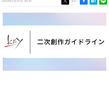
2023年5月31日 00:41
反応
日本のコンテンツ産業やカルチャーに与えた影響を探る企
画です。
日本モバイルゲーム産業史
日本のモバイルゲーム史における主要なトピック・タイト
ルを網羅するほか、開発者へのインタビューや識者による
解説を掲載。約20年の歴史が一望できる決定版！
若ゲのいたり〜ゲームクリエイターの青春〜
『うつヌケ』『ペンと箸』等で知られるマンガ家・田中圭
一先生によるゲーム業界レポートマンガです。
なんでゲームは面白い？
ゲーム開発者・hamatsu氏がゲームの魅力を画面や操作の
具体的な形から解き明かしていく、硬派で骨太な評論連載
です。
ゲームが変えた日本語
「経験値」「裏技」「ラスボス」… ゲームにまつわる言葉
の起源や用法の変遷を、コンピューター文化史研究家・タ
イニーP氏が徹底調査。
カテゴリ
特集記事