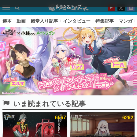
広告をスキップ
赫本
動画
殿堂入り記事
インタビュー
特集記事
マンガ
いま読まれている記事
ピックアップ
注目度
6567
注目度
6292
電ファミのいま読まれている記事ランキング
アプリセール情報