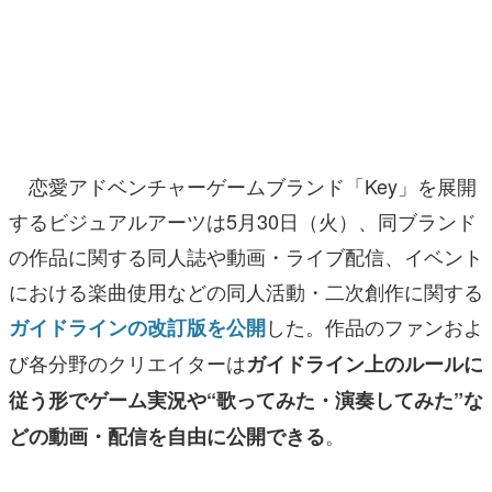
マンガ
女性向け
アプリレビュー
その他
恋愛アドベンチャーゲームブランド「Key」を展開
するビジュアルアーツは5月30日（火）、同ブランド
電ファミニコゲーマーとは？
の作品に関する同人誌や動画・ライブ配信、イベント
運営：株式会社マレ
における楽曲使用などの同人活動・二次創作に関する
した。作品のファンおよ
ガイドラインの改訂版を公開
び各分野のクリエイターは
ガイドライン上のルールに
従う形でゲーム実況や“歌ってみた・演奏してみた”な
。
どの動画・配信を自由に公開できる