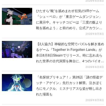
2026年8月8日
ひたすら“靴”を舐めまわす狂気のVRゲーム
『シュ～ペロ』が「東京ゲームダンジョン」
に展示中。キャッチコピーは「三度の飯より
靴を舐めよう」と前のめり。公式アカウント
も開設され、2026年リリースに向けて開発中
2026年8月8日
【2人協力】神秘的な空間でパズルを解き進め
るゲーム『Together in Forgotten Lands』が
本日8月8日Steamでリリース。時に忘れ去ら
れた世界の古代洞窟を舞台に、4つのバイオー
ムを探索しながら脱出を目指す
2026年8月8日
『名探偵プリキュア！』第28話「謎の怪盗デ
ッチ・アゲイン」先行カット解禁。泣きぼく
ろにモノクル、ミステリアスな姿が映し出さ
れた場面も
2026年8月8日