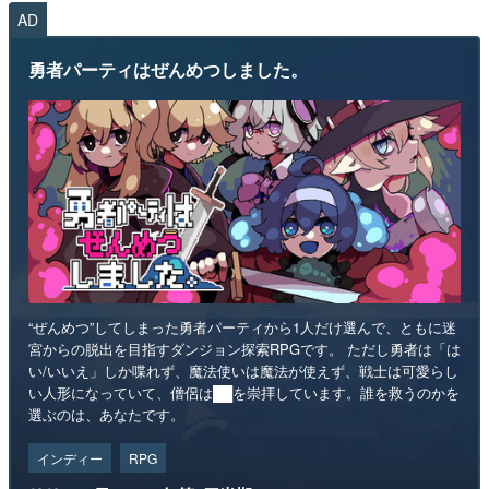
AD
勇者パーティはぜんめつしました。
“ぜんめつ”してしまった勇者パーティから1人だけ選んで、ともに迷
宮からの脱出を目指すダンジョン探索RPGです。 ただし勇者は「は
い/いいえ」しか喋れず、魔法使いは魔法が使えず、戦士は可愛らし
い人形になっていて、僧侶は██を崇拝しています。誰を救うのかを
選ぶのは、あなたです。
インディー
RPG