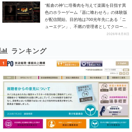
“船倉の神”に培養肉を与えて楽園を目指す異
色のホラーゲーム『器に喰わせろ』の体験版
が配信開始。目的地は700光年先にある「ニ
ューエデン」、不燃の管理者としてクローン
人間を増やし、加工して神に捧げる
2026年8月8日
ランキング
1