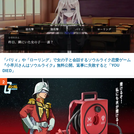
「パリィ」や「ローリング」で女の子と会話するソウルライク恋愛ゲーム
『小早川さんはソウルライク』無料公開。返事に失敗すると「YOU
DIED」
2