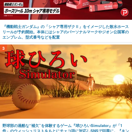
『機動戦士ガンダム』の「シャア専用ザクⅡ」をイメージした散水ホース
リールが予約開始。本体にはシャアのパーソナルマークやジオン公国軍の
エンブレム、型式番号などを配置
3
野球部の過酷な“補欠”を体験するゲーム『球ひろいSimulator』が「1
件」のウィッシュリストをもとにチェコ語に対応しSNSで話題に。『キン