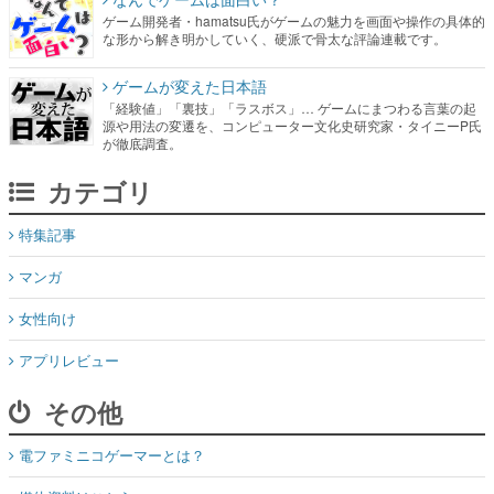
ゲーム開発者・hamatsu氏がゲームの魅力を画面や操作の具体的
な形から解き明かしていく、硬派で骨太な評論連載です。
ゲームが変えた日本語
「経験値」「裏技」「ラスボス」… ゲームにまつわる言葉の起
源や用法の変遷を、コンピューター文化史研究家・タイニーP氏
が徹底調査。
カテゴリ
特集記事
マンガ
女性向け
アプリレビュー
その他
電ファミニコゲーマーとは？