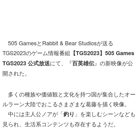
マンガ
女性向け
アプリレビュー
505 GamesとRabbit & Bear Studiosが送る
その他
TGS2023のゲーム情報番組
【TGS2023】505 Games
にて、『
』の新映像が公
TGS2023 公式放送
百英雄伝
電ファミニコゲーマーとは？
開された。
運営：株式会社マレ
多くの種族や価値観と文化を持つ国が集合したオー
ルラーン大陸でおこるさまざまな葛藤を描く映像。
中には主人公ノアが「
」を楽しむシーンなども
釣り
見られ、生活系コンテンツも存在するようだ。