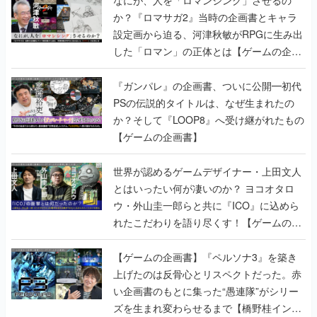
か？『ロマサガ2』当時の企画書とキャラ
設定画から迫る、河津秋敏がRPGに生み出
した「ロマン」の正体とは【ゲームの企画
書】
『ガンパレ』の企画書、ついに公開━初代
PSの伝説的タイトルは、なぜ生まれたの
か？そして『LOOP8』へ受け継がれたもの
【ゲームの企画書】
世界が認めるゲームデザイナー・上田文人
とはいったい何が凄いのか？ ヨコオタロ
ウ・外山圭一郎らと共に『ICO』に込めら
れたこだわりを語り尽くす！【ゲームの企
画書】
【ゲームの企画書】『ペルソナ3』を築き
上げたのは反骨心とリスペクトだった。赤
い企画書のもとに集った“愚連隊”がシリー
ズを生まれ変わらせるまで【橋野桂インタ