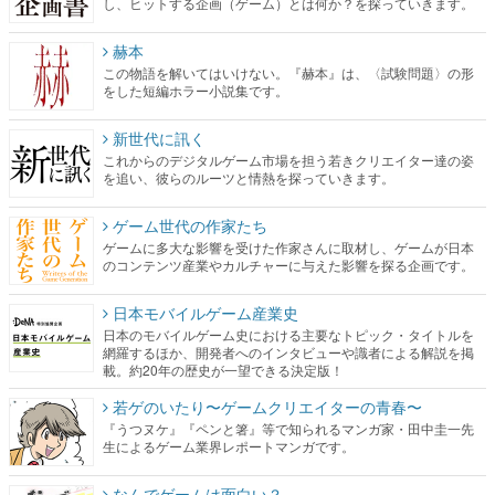
し、ヒットする企画（ゲーム）とは何か？を探っていきます。
赫本
この物語を解いてはいけない。『赫本』は、〈試験問題〉の形
をした短編ホラー小説集です。
新世代に訊く
これからのデジタルゲーム市場を担う若きクリエイター達の姿
を追い、彼らのルーツと情熱を探っていきます。
ゲーム世代の作家たち
ゲームに多大な影響を受けた作家さんに取材し、ゲームが日本
のコンテンツ産業やカルチャーに与えた影響を探る企画です。
日本モバイルゲーム産業史
日本のモバイルゲーム史における主要なトピック・タイトルを
網羅するほか、開発者へのインタビューや識者による解説を掲
載。約20年の歴史が一望できる決定版！
若ゲのいたり〜ゲームクリエイターの青春〜
『うつヌケ』『ペンと箸』等で知られるマンガ家・田中圭一先
生によるゲーム業界レポートマンガです。
なんでゲームは面白い？