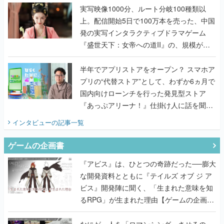
んだレジェンド2人に訊く開発秘話
実写映像1000分、ルート分岐100種類以
上。配信開始5日で100万本を売った、中国
発の実写インタラクティブドラマゲーム
『盛世天下：女帝への道II』の、規模が違
うこだわりをプロデューサーに聞いた
半年でアプリストアをオープン？ スマホア
プリの“代替ストア”として、わずか6ヵ月で
国内向けローンチを行った発見型ストア
『あっぷアリーナ！』仕掛け人に話を聞い
てみた
インタビュー
の記事一覧
ゲームの企画書
『アビス』は、ひとつの奇跡だった──膨大
な開発資料とともに『テイルズ オブ ジ ア
ビス』開発陣に聞く、「生まれた意味を知
るRPG」が生まれた理由【ゲームの企画
書】
なにが、人を「ロマンシング」させるの