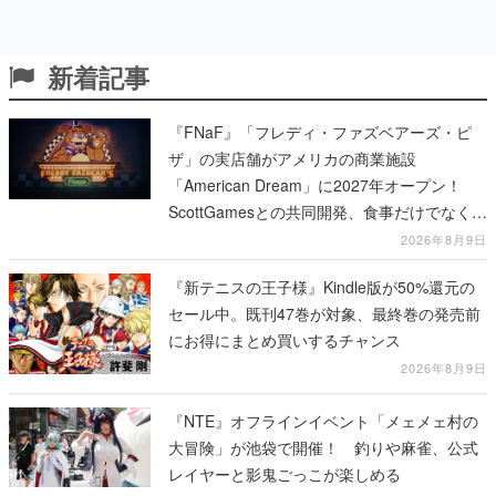
新着記事
『FNaF』「フレディ・ファズベアーズ・ピ
ザ」の実店舗がアメリカの商業施設
「American Dream」に2027年オープン！
ScottGamesとの共同開発、食事だけでなくス
テージショーや没入型のホラー体験も楽しめ
2026年8月9日
る
『新テニスの王子様』Kindle版が50%還元の
セール中。既刊47巻が対象、最終巻の発売前
にお得にまとめ買いするチャンス
2026年8月9日
『NTE』オフラインイベント「メェメェ村の
大冒険」が池袋で開催！ 釣りや麻雀、公式
レイヤーと影鬼ごっこが楽しめる