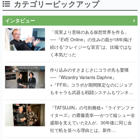
カテゴリーピックアップ
インタビュー
「現実より意味のある仮想世界を作る」
──『EVE Online』の生みの親が18年掲げ
続ける”クレイジーな宣言”は、比喩ではな
く本気だった
作り込みのすさまじさにコラボ先も驚嘆
──『Wizardry Variants Daphne』
×『FFXI』コラボが期間限定なのにジョブ
もキャラも武器も戦闘システムもワンオフ
で作り込まれた理由を両ディレクターに聞
く
『TATSUJIN』の弓削雅稔×『ライデンファ
イターズ』の齋藤貴幸──かつて縦シュー全
盛期を支えていた2人が、30年後に同じ会
社で机を並べる理由とは。新作
『TATSUJIN EXTREME』で初タッグを組