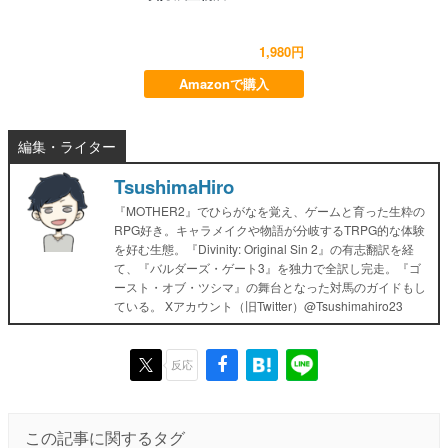
1,980円
Amazonで購入
編集・ライター
TsushimaHiro
『MOTHER2』でひらがなを覚え、ゲームと育った生粋の
RPG好き。キャラメイクや物語が分岐するTRPG的な体験
を好む生態。『Divinity: Original Sin 2』の有志翻訳を経
て、『バルダーズ・ゲート3』を独力で全訳し完走。『ゴ
ースト・オブ・ツシマ』の舞台となった対馬のガイドもし
ている。 Xアカウント（旧Twitter）@Tsushimahiro23
反応
この記事に関するタグ