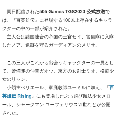
同日配信された
で
505 Games TGS2023 公式放送
は、『百英雄伝』に登場する100以上存在するキャラ
クターの中の一部が紹介された。
主人公は諸国連合の帝国の士官セイ、警備隊に入隊
したノア、遺跡を守るガーディアンのメリサ。
この三人がこれから出会うキャラクターの一員とし
て、警備隊の仲間ガオウ、東方の女剣士ミオ、格闘少
女のリャン。
小領主ぺリエール、家庭教師ユーミルに加え、『
百
』にも登場したぶっ飛び魔法少女メロ
英雄伝 Rising
ール、シャークマン ユーフェリウスⅦ世などが公開
された。