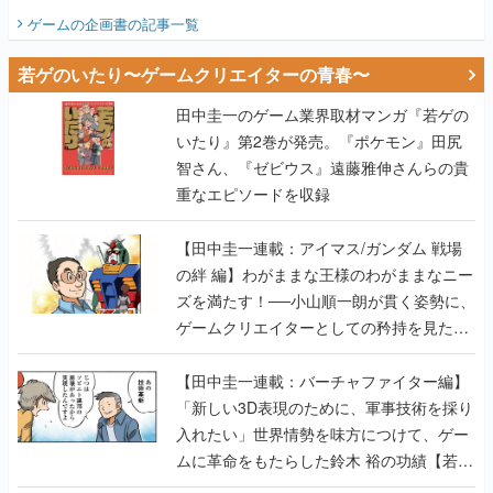
ビュー】
ゲームの企画書
の記事一覧
若ゲのいたり〜ゲームクリエイターの青春〜
田中圭一のゲーム業界取材マンガ『若ゲの
いたり』第2巻が発売。『ポケモン』田尻
智さん、『ゼビウス』遠藤雅伸さんらの貴
重なエピソードを収録
【田中圭一連載：アイマス/ガンダム 戦場
の絆 編】わがままな王様のわがままなニー
ズを満たす！──小山順一朗が貫く姿勢に、
ゲームクリエイターとしての矜持を見た
【若ゲのいたり最終回】
【田中圭一連載：バーチャファイター編】
「新しい3D表現のために、軍事技術を採り
入れたい」世界情勢を味方につけて、ゲー
ムに革命をもたらした鈴木 裕の功績【若ゲ
のいたり】