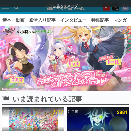
広告をスキップ
赫本
動画
殿堂入り記事
インタビュー
特集記事
マンガ
いま読まれている記事
ピックアップ
注目度
7777
注目度
2981
電ファミのいま読まれている記事ランキング
アプリセール情報