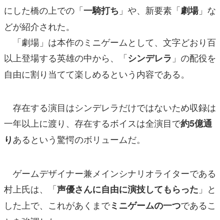
にした橋の上での「
」や、新要素「
」な
一騎打ち
劇場
どが紹介された。
「劇場」は本作のミニゲームとして、文字どおり百
以上登場する英雄の中から、「
」の配役を
シンデレラ
自由に割り当てて楽しめるという内容である。
存在する演目はシンデレラだけではないため収録は
一年以上に渡り、存在するボイスは全演目で
約5億通
あるという驚愕のボリュームだ。
り
ゲームデザイナー兼メインシナリオライターである
村上氏は、「
」と
声優さんに自由に演技してもらった
した上で、これがあくまで
であるこ
ミニゲームの一つ