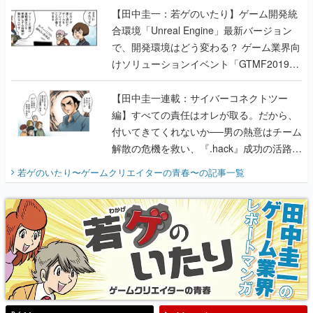
【田中圭一：若ゲのいたり】ゲーム開発統
合環境「Unreal Engine」最新バージョン
で、開発環境はどう変わる？ ゲーム業界向
けソリューションイベント「GTMF2019」
に行って、より理解を深めよう【PR】
【田中圭一連載：サイバーコネクトツー
編】すべての責任はオレが取る。だから、
付いてきてくれないか──男の熱意はチーム
解散の危機を救い、『.hack』成功の活路を
開く。業界の快男児・松山 洋に流れる血は
若ゲのいたり〜ゲームクリエイターの青春〜
の記事一覧
『少年ジャンプ』色だった【若ゲのいた
り】