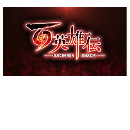
日本のコンテンツ産業やカルチャーに与えた影響を探る企
画です。
日本モバイルゲーム産業史
日本のモバイルゲーム史における主要なトピック・タイト
ルを網羅するほか、開発者へのインタビューや識者による
解説を掲載。約20年の歴史が一望できる決定版！
若ゲのいたり〜ゲームクリエイターの青春〜
『うつヌケ』『ペンと箸』等で知られるマンガ家・田中圭
一先生によるゲーム業界レポートマンガです。
なんでゲームは面白い？
ゲーム開発者・hamatsu氏がゲームの魅力を画面や操作の
具体的な形から解き明かしていく、硬派で骨太な評論連載
です。
ゲームが変えた日本語
「経験値」「裏技」「ラスボス」… ゲームにまつわる言葉
の起源や用法の変遷を、コンピューター文化史研究家・タ
イニーP氏が徹底調査。
カテゴリ
特集記事