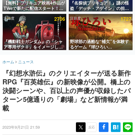
【無料】プリキュア映画4作品が
『名探偵プリキュア！』謎の怪
TVerで新たに配信スタート！な
盗「デッチ・アゲイン」の担当
インタビュー
んと2018年～2024年の映画ほぼ
キャストは天﨑滉平さんと判
注目度
2706
注目度
1727
すべてが見放題に、ぶっちゃけ
明。『Re:ゼロから始める異世
連載・特集一覧
ありえないラインナップ
界生活』オットー役、『ヒプノ
シスマイク』山田三郎役など
殿堂入り記事
SNS拡散数が数千以上！ ページビュー数万以上！ などな
『機動戦士ガンダム』の「シャ
野球部の過酷な“補欠”を体験す
ど。多くの人々に読まれた、電ファミ渾身の“殿堂入り”記
ア専用ザクⅡ」をイメージした
るゲーム『球ひろい
事をまとめました。
散水ホースリールが予約開始。
Simulator』が「1件」のウィッ
本体にはシャアのパーソナルマ
シュリストをもとにチェコ語に
ゲームの企画書
ホーム
ニュース
ークやジオン公国軍のエンブレ
対応しSNSで話題に。『キング
名作ゲームクリエイターの方々に製作時のエピソードをお
聞きし、ヒットする企画（ゲーム）とは何か？を探ってい
ム、型式番号などを配置
ダム・カム』開発元やチェコの
『幻想水滸伝』のクリエイターが送る新作
きます。
プロ野球選手から称賛の声
RPG『百英雄伝』の新映像が公開。橋上の
赫本
この物語を解いてはいけない。『赫本』は、〈試験問題〉
決闘シーンや、百以上の声優が収録したパ
の形をした短編ホラー小説集です。
ターン5億通りの「劇場」など新情報が満
載
新世代に訊く
これからのデジタルゲーム市場を担う若きクリエイター達
の姿を追い、彼らのルーツと情熱を探っていきます。
2023年9月21日 21:59
反応
ゲーム世代の作家たち
ゲームに多大な影響を受けた作家さんに取材し、ゲームが