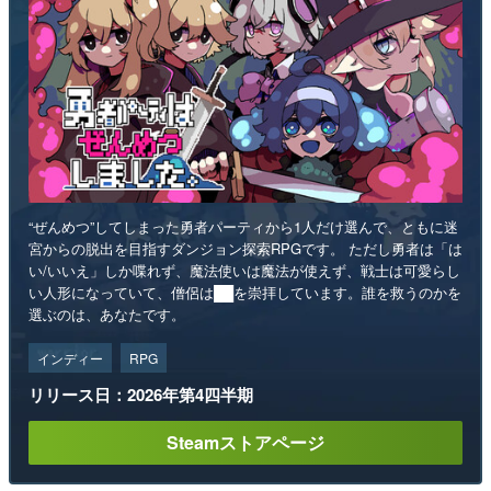
“ぜんめつ”してしまった勇者パーティから1人だけ選んで、ともに迷
宮からの脱出を目指すダンジョン探索RPGです。 ただし勇者は「は
い/いいえ」しか喋れず、魔法使いは魔法が使えず、戦士は可愛らし
い人形になっていて、僧侶は██を崇拝しています。誰を救うのかを
選ぶのは、あなたです。
インディー
RPG
リリース日：2026年第4四半期
Steamストアページ