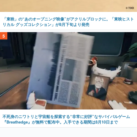
「東映」の“あのオープニング映像”がアクリルブロックに。「東映ヒスト
リカル グッズコレクション」が8月下旬より発売
5
不死身のニワトリと宇宙船を探索する“非常に好評”なサバイバルゲーム
『Breathedge』が無料で配布中。入手できる期間は8月10日まで