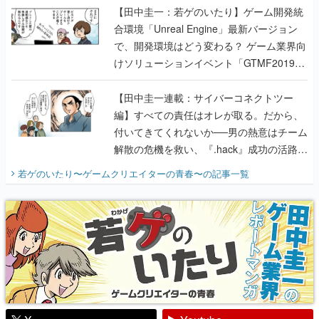
【田中圭一：若ゲのいたり】ゲーム開発統
合環境「Unreal Engine」最新バージョン
で、開発環境はどう変わる？ ゲーム業界向
けソリューションイベント「GTMF2019」
に行って、より理解を深めよう【PR】
【田中圭一連載：サイバーコネクトツー
編】すべての責任はオレが取る。だから、
付いてきてくれないか──男の熱意はチーム
解散の危機を救い、『.hack』成功の活路を
開く。業界の快男児・松山 洋に流れる血は
若ゲのいたり〜ゲームクリエイターの青春〜
の記事一覧
『少年ジャンプ』色だった【若ゲのいた
り】