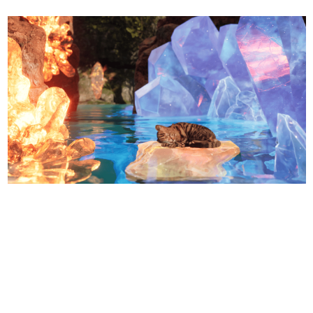
日本のコンテンツ産業やカルチャーに与えた影響を探る企
画です。
日本モバイルゲーム産業史
日本のモバイルゲーム史における主要なトピック・タイト
ルを網羅するほか、開発者へのインタビューや識者による
解説を掲載。約20年の歴史が一望できる決定版！
若ゲのいたり〜ゲームクリエイターの青春〜
『うつヌケ』『ペンと箸』等で知られるマンガ家・田中圭
一先生によるゲーム業界レポートマンガです。
なんでゲームは面白い？
ゲーム開発者・hamatsu氏がゲームの魅力を画面や操作の
具体的な形から解き明かしていく、硬派で骨太な評論連載
です。
ゲームが変えた日本語
「経験値」「裏技」「ラスボス」… ゲームにまつわる言葉
の起源や用法の変遷を、コンピューター文化史研究家・タ
イニーP氏が徹底調査。
カテゴリ
特集記事