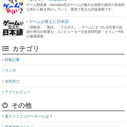
ゲーム開発者・hamatsu氏がゲームの魅力を画面や操作の具体的
な形から解き明かしていく、硬派で骨太な評論連載です。
ゲームが変えた日本語
「経験値」「裏技」「ラスボス」… ゲームにまつわる言葉の起
源や用法の変遷を、コンピューター文化史研究家・タイニーP氏
が徹底調査。
カテゴリ
特集記事
マンガ
女性向け
アプリレビュー
その他
電ファミニコゲーマーとは？
媒体資料はこちら