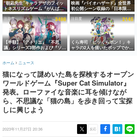
“朝凪先生”キャラデザのフィッ
映画『バイオハザード』全世界
トネスリズムゲーム『がんば
初公開シーン収録の「日本限
インタビュー
れ！チアリズム』Steamストア
定」予告映像が解禁。バイオの
注目度
3498
注目度
2145
ページが公開。キャラクターの
日（8月10日）にあわせて、
連載・特集一覧
CVは陽向葵ゅかさん
「ラクーンシティ総合病院」へ
行く配達人の姿が披露
殿堂入り記事
SNS拡散数が数千以上！ ページビュー数万以上！ などな
【半額】『アトリエ』「不思
くら寿司「ビッくらポン！」キ
ど。多くの人々に読まれた、電ファミ渾身の“殿堂入り”記
議」シリーズ3部作および『ソフ
ャラの2人を描いたポップでかわ
事をまとめました。
ィーのアトリエ2』公式画集の
いいコラボイラストが公開。コ
Kindle版が50%オフとなるセー
ラボイラストを使用した限定T
ゲームの企画書
ホーム
ニュース
ルが開催中。各作品の設定画や
シャツ&ステッカーがアソビシ
名作ゲームクリエイターの方々に製作時のエピソードをお
聞きし、ヒットする企画（ゲーム）とは何か？を探ってい
美麗なイラストの数々をふんだ
ステム主催「Akaku展」にて販
猫になって謎めいた島を探検するオープン
きます。
んに収録
売へ
ワールドゲーム『Super Cat Simulator』
赫本
この物語を解いてはいけない。『赫本』は、〈試験問題〉
発表。ローファイな音楽に耳を傾けなが
の形をした短編ホラー小説集です。
ら、不思議な「猫の島」を歩き回って宝探
しに興じよう
新世代に訊く
これからのデジタルゲーム市場を担う若きクリエイター達
の姿を追い、彼らのルーツと情熱を探っていきます。
2023年11月27日 20:36
反応
ゲーム世代の作家たち
ゲームに多大な影響を受けた作家さんに取材し、ゲームが