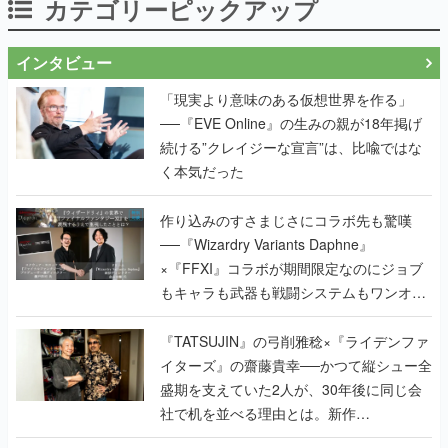
カテゴリーピックアップ
インタビュー
「現実より意味のある仮想世界を作る」
──『EVE Online』の生みの親が18年掲げ
続ける”クレイジーな宣言”は、比喩ではな
く本気だった
作り込みのすさまじさにコラボ先も驚嘆
──『Wizardry Variants Daphne』
×『FFXI』コラボが期間限定なのにジョブ
もキャラも武器も戦闘システムもワンオフ
で作り込まれた理由を両ディレクターに聞
く
『TATSUJIN』の弓削雅稔×『ライデンファ
イターズ』の齋藤貴幸──かつて縦シュー全
盛期を支えていた2人が、30年後に同じ会
社で机を並べる理由とは。新作
『TATSUJIN EXTREME』で初タッグを組