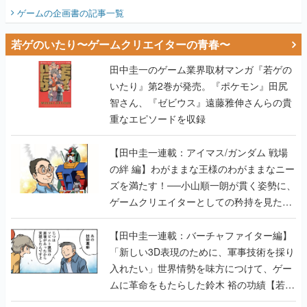
ビュー】
ゲームの企画書
の記事一覧
若ゲのいたり〜ゲームクリエイターの青春〜
田中圭一のゲーム業界取材マンガ『若ゲの
いたり』第2巻が発売。『ポケモン』田尻
智さん、『ゼビウス』遠藤雅伸さんらの貴
重なエピソードを収録
【田中圭一連載：アイマス/ガンダム 戦場
の絆 編】わがままな王様のわがままなニー
ズを満たす！──小山順一朗が貫く姿勢に、
ゲームクリエイターとしての矜持を見た
【若ゲのいたり最終回】
【田中圭一連載：バーチャファイター編】
「新しい3D表現のために、軍事技術を採り
入れたい」世界情勢を味方につけて、ゲー
ムに革命をもたらした鈴木 裕の功績【若ゲ
のいたり】