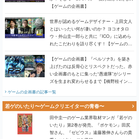
【ゲームの企画書】
世界が認めるゲームデザイナー・上田文人
とはいったい何が凄いのか？ ヨコオタロ
ウ・外山圭一郎らと共に『ICO』に込めら
れたこだわりを語り尽くす！【ゲームの企
画書】
【ゲームの企画書】『ペルソナ3』を築き
上げたのは反骨心とリスペクトだった。赤
い企画書のもとに集った“愚連隊”がシリー
ズを生まれ変わらせるまで【橋野桂インタ
ビュー】
ゲームの企画書
の記事一覧
若ゲのいたり〜ゲームクリエイターの青春〜
田中圭一のゲーム業界取材マンガ『若ゲの
いたり』第2巻が発売。『ポケモン』田尻
智さん、『ゼビウス』遠藤雅伸さんらの貴