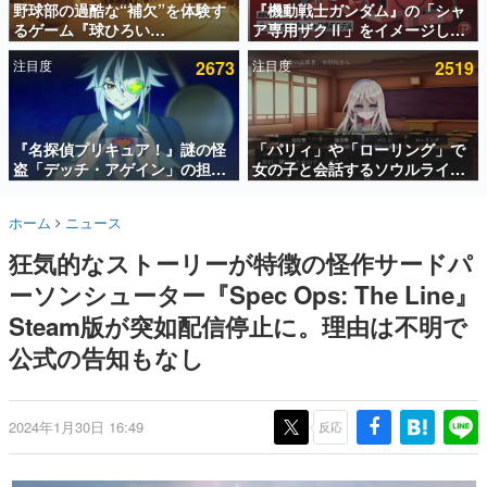
野球部の過酷な“補欠”を体験す
『機動戦士ガンダム』の「シャ
るゲーム『球ひろい
ア専用ザクⅡ」をイメージした
インタビュー
Simulator』が「1件」のウィッ
散水ホースリールが予約開始。
注目度
2673
注目度
2519
シュリストをもとにチェコ語に
本体にはシャアのパーソナルマ
連載・特集一覧
対応しSNSで話題に。『キング
ークやジオン公国軍のエンブレ
ダム・カム』開発元やチェコの
ム、型式番号などを配置
殿堂入り記事
プロ野球選手から称賛の声
SNS拡散数が数千以上！ ページビュー数万以上！ などな
『名探偵プリキュア！』謎の怪
「パリィ」や「ローリング」で
ど。多くの人々に読まれた、電ファミ渾身の“殿堂入り”記
盗「デッチ・アゲイン」の担当
女の子と会話するソウルライク
事をまとめました。
キャストは天﨑滉平さんと判
恋愛ゲーム『小早川さんはソウ
明。『Re:ゼロから始める異世
ルライク』無料公開。返事に失
ゲームの企画書
ホーム
ニュース
界生活』オットー役、『ヒプノ
敗すると「YOU DIED」
名作ゲームクリエイターの方々に製作時のエピソードをお
聞きし、ヒットする企画（ゲーム）とは何か？を探ってい
シスマイク』山田三郎役など
狂気的なストーリーが特徴の怪作サードパ
きます。
ーソンシューター『Spec Ops: The Line』
赫本
この物語を解いてはいけない。『赫本』は、〈試験問題〉
Steam版が突如配信停止に。理由は不明で
の形をした短編ホラー小説集です。
公式の告知もなし
新世代に訊く
これからのデジタルゲーム市場を担う若きクリエイター達
の姿を追い、彼らのルーツと情熱を探っていきます。
2024年1月30日 16:49
反応
ゲーム世代の作家たち
ゲームに多大な影響を受けた作家さんに取材し、ゲームが