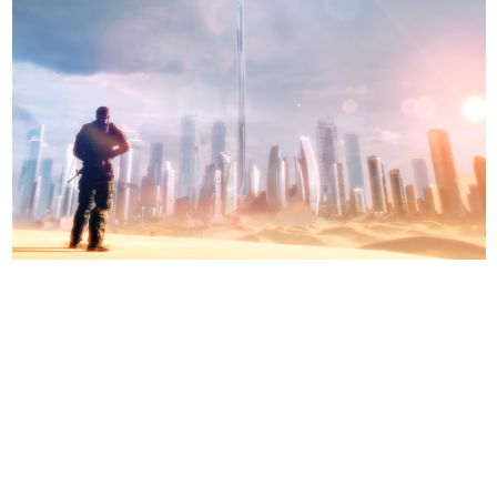
日本のコンテンツ産業やカルチャーに与えた影響を探る企
画です。
日本モバイルゲーム産業史
日本のモバイルゲーム史における主要なトピック・タイト
ルを網羅するほか、開発者へのインタビューや識者による
解説を掲載。約20年の歴史が一望できる決定版！
若ゲのいたり〜ゲームクリエイターの青春〜
『うつヌケ』『ペンと箸』等で知られるマンガ家・田中圭
一先生によるゲーム業界レポートマンガです。
なんでゲームは面白い？
ゲーム開発者・hamatsu氏がゲームの魅力を画面や操作の
具体的な形から解き明かしていく、硬派で骨太な評論連載
です。
ゲームが変えた日本語
「経験値」「裏技」「ラスボス」… ゲームにまつわる言葉
の起源や用法の変遷を、コンピューター文化史研究家・タ
イニーP氏が徹底調査。
カテゴリ
特集記事