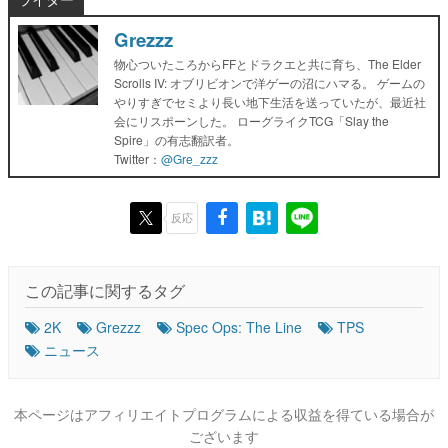
Grezzz
物心ついたころからFFとドラクエと共に育ち、The Elder
Scrolls IV: オブリビオンで洋ゲーの沼にハマる。 ゲームの
やりすぎでセミより長い地下生活を送っていたが、最近社
会にリスポーンした。 ローグライクTCG「Slay the
Spire」の有志翻訳者。
Twitter：
@Gre_zzz
反応
この記事に関するタグ
2K
Grezzz
Spec Ops: The Line
TPS
ニュース
本ページはアフィリエイトプログラムによる収益を得ている場合が
ございます