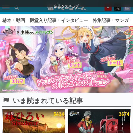
広告をスキップ
赫本
動画
殿堂入り記事
インタビュー
特集記事
マンガ
いま読まれている記事
ピックアップ
注目度
5434
注目度
3674
電ファミのいま読まれている記事ランキング
アプリセール情報