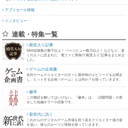
アプリセール情報
インタビュー
連載・特集一覧
殿堂入り記事
SNS拡散数が数千以上！ ページビュー数万以上！ などなど。多
くの人々に読まれた、電ファミ渾身の“殿堂入り”記事をまとめま
した。
ゲームの企画書
名作ゲームクリエイターの方々に製作時のエピソードをお聞き
し、ヒットする企画（ゲーム）とは何か？を探っていきます。
赫本
この物語を解いてはいけない。『赫本』は、〈試験問題〉の形
をした短編ホラー小説集です。
新世代に訊く
これからのデジタルゲーム市場を担う若きクリエイター達の姿
を追い、彼らのルーツと情熱を探っていきます。