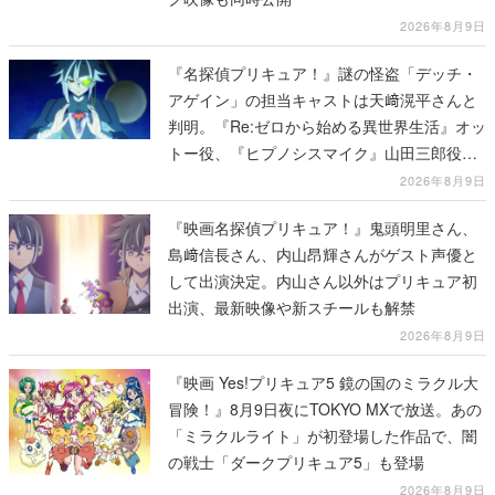
2026年8月9日
『名探偵プリキュア！』謎の怪盗「デッチ・
アゲイン」の担当キャストは天﨑滉平さんと
判明。『Re:ゼロから始める異世界生活』オッ
トー役、『ヒプノシスマイク』山田三郎役な
ど
2026年8月9日
『映画名探偵プリキュア！』鬼頭明里さん、
島﨑信長さん、内山昂輝さんがゲスト声優と
して出演決定。内山さん以外はプリキュア初
出演、最新映像や新スチールも解禁
2026年8月9日
『映画 Yes!プリキュア5 鏡の国のミラクル大
冒険！』8月9日夜にTOKYO MXで放送。あの
「ミラクルライト」が初登場した作品で、闇
の戦士「ダークプリキュア5」も登場
2026年8月9日