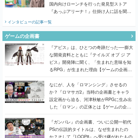
国内向けローンチを行った発見型ストア
『あっぷアリーナ！』仕掛け人に話を聞い
てみた
インタビュー
の記事一覧
ゲームの企画書
『アビス』は、ひとつの奇跡だった──膨大
な開発資料とともに『テイルズ オブ ジ ア
ビス』開発陣に聞く、「生まれた意味を知
るRPG」が生まれた理由【ゲームの企画
書】
なにが、人を「ロマンシング」させるの
か？『ロマサガ2』当時の企画書とキャラ
設定画から迫る、河津秋敏がRPGに生み出
した「ロマン」の正体とは【ゲームの企画
書】
『ガンパレ』の企画書、ついに公開━初代
PSの伝説的タイトルは、なぜ生まれたの
か？そして『LOOP8』へ受け継がれたもの