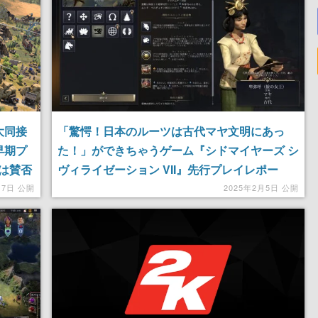
大同接
「驚愕！日本のルーツは古代マヤ文明にあっ
早期プ
た！」ができちゃうゲーム『シドマイヤーズ シ
は賛否
ヴィライゼーション VII』先行プレイレポー
ステム
ト。「卑弥呼が指揮する古代マヤ文明」が「モ
月7日 公開
2025年2月5日 公開
の改善
ンゴル帝国」になり最大版図を記録した後、
「共産主義を信奉する近代日本」となり宇宙に
飛び立つまで