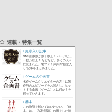
連載・特集一覧
殿堂入り記事
SNS拡散数が数千以上！ ページビュ
ー数万以上！ などなど。多くの人々
に読まれた、電ファミ渾身の“殿堂入
り”記事をまとめました。
ゲームの企画書
名作ゲームクリエイターの方々に製
作時のエピソードをお聞きし、ヒッ
トする企画（ゲーム）とは何か？を
探っていきます。
赫本
この物語を解いてはいけない。『赫
本』は、〈試験問題〉の形をした短