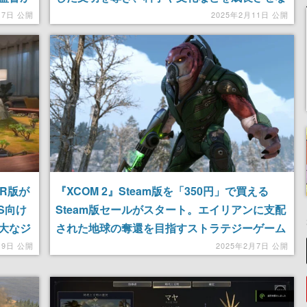
メント
がら古代から近代まで発展させていく、人気の
17日 公開
2025年2月11日 公開
ストラテジーゲームシリーズ最新作
VR版が
『XCOM 2』Steam版を「350円」で買える
3S向け
Steam版セールがスタート。エイリアンに支配
大なジ
された地球の奪還を目指すストラテジーゲーム
しめる
人気作、全追加コンテンツとシリーズ作品同梱
月9日 公開
2025年2月7日 公開
のバンドルも約8000円のところ「2030円」に