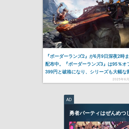
『ボーダーランズ2』が6月9日深夜2時
配布中。『ボーダーランズ3』は95％オ
399円と破格になり、シリーズも大幅な
象に。なお、新作『ボーダーランズ4』は
2025年6
日に発売予定
AD
勇者パーティはぜんめつ