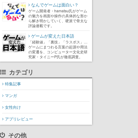
なんでゲームは面白い？
ゲーム開発者・hamatsu氏がゲーム
の魅力を画面や操作の具体的な形か
ら解き明かしていく、硬派で骨太な
評論連載です。
ゲームが変えた日本語
「経験値」「裏技」「ラスボス」…
ゲームにまつわる言葉の起源や用法
の変遷を、コンピューター文化史研
究家・タイニーP氏が徹底調査。
カテゴリ
特集記事
マンガ
女性向け
アプリレビュー
その他