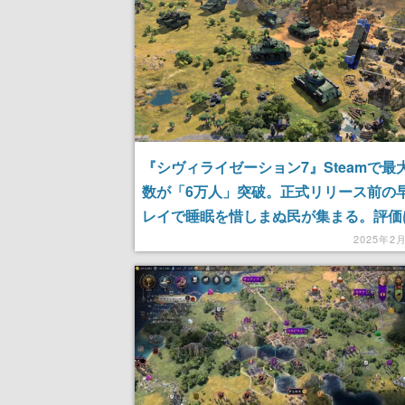
『シヴィライゼーション7』Steamで最
数が「6万人」突破。正式リリース前の
レイで睡眠を惜しまぬ民が集まる。評価
両論で、内政面は肯定的ながらUIや新シ
2025年2
への不満も。前作に倣い拡張やアプデで
に期待