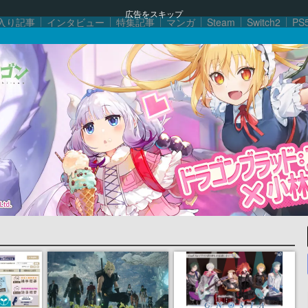
広告をスキップ
入り記事
インタビュー
特集記事
マンガ
Steam
Switch2
PS