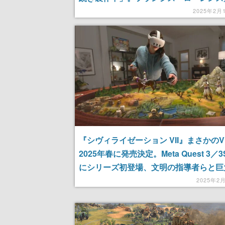
海外メディアのインタビューに対してコ
2025年2月
『シヴィライゼーション VII』まさかの
2025年春に発売決定。Meta Quest 3／
にシリーズ初登場、文明の指導者らと巨
オラマテーブルを取り囲んでの対戦を楽
2025年2