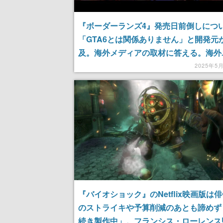
『ボーダーランズ4』発売日前倒しにつ
「GTA6とは関係ありません」と開発元
及。海外メディアの取材に答える。海外
ーから発売時期の間隔をあける戦略だと
2025年5
れていた
『バイオショック』のNetflix映画版は
のストライキや予算削減のあとも諦めず
続き製作中」。フランシス・ローレンス