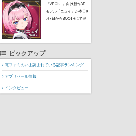
ん』に『ピーター・パ
『VRChat』向け新作3D
ン』、『くまのプーさ
モデル「ニュイ」が本日8
ん』など、毎日1作品が午
月7日からBOOTHにて発
後3時と夜8時に2回放送
売。瞳に光る星や感情豊
かな表情が、小悪魔かわ
いい
ピックアップ
電ファミのいま読まれている記事ランキング
アプリセール情報
インタビュー