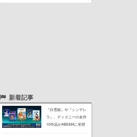
新着記事
『白雪姫』や『シンデレ
ラ』、ディズニーの名作
10作品がABEMAに初登
場。『101匹わんちゃ