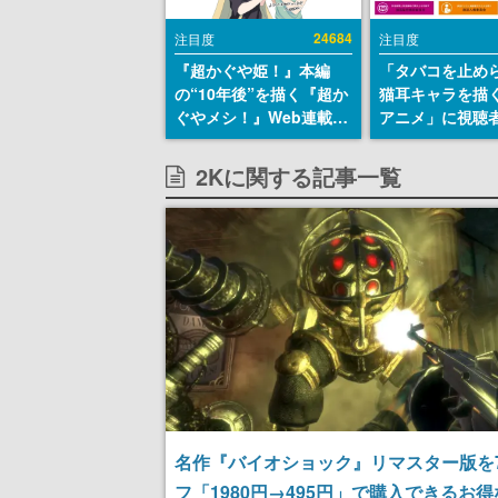
24684
注目度
注目度
『超かぐや姫！』本編
「タバコを止め
の“10年後”を描く『超か
猫耳キャラを描
ぐやメシ！』Web連載決
アニメ」に視聴
定。新たなWebマンガレ
から批判意見。
ーベル「ビビビコミッ
の使用と思しき
2Kに関する記事一覧
ク」にて特別話が掲載ス
めて、BPOが議
タート、あのお話には…
す
まだ続きがある！
名作『バイオショック』リマスター版を
フ「1980円→495円」で購入できるお