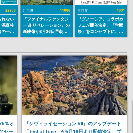
22968
11088
4631
注目度
注目度
られない
『ファイナルファンタジ
『グノーシア』コラボカ
く深夜枠
ーⅦ リベレーション』の
フェが開催決定。「学園
者の一部
新映像が8月26日早朝に
祭」をコンセプトに、模
違法薬物
公開へ。『FF7』リメイ
擬店やセツやSQ、ラキオ
描写も含
クシリーズの完結編、
たちが学祭バンドを楽し
論を交わ
「gamescom」のオープ
む様子を切り取った新グ
ニングナイトライブにて
ッズが展開
ディレクターの浜口直樹
氏が登壇する予定
75％オ
『シヴィライゼーション VII』のアップデート
得なセー
「Test of Time」が5月19日より配信決定。プ