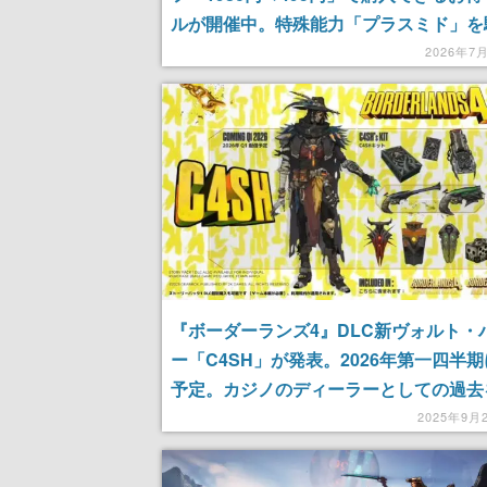
ルが開催中。特殊能力「プラスミド」を
て怪物たちと戦うスチームパンク調のFP
2026年7
品、オリジナル版も同梱してお得に
『ボーダーランズ4』DLC新ヴォルト・
ー「C4SH」が発表。2026年第一四半
予定。カジノのディーラーとしての過去
ち、ダイスやカードなど“ハイリスクハ
2025年9月
ード”な特徴を持つ