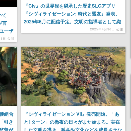
『Civ』の世界観を継承した歴史SLGアプリ
『シヴィライゼーション: 時代と盟友』発表、
いて
2025年6月に配信予定。文明の指導者として織
が言
田信長やジャンヌ・ダルク、クレオパトラなど
2025年4月30日 公開
ユーザ
の英傑を集めて文化・文明を発展させていく
推測さ
月1日 公開
俳優組合
『シヴィライゼーション VII』発売開始。「あ
「引き
と1ターン」の徹夜の日々がまた始まる。実在
監督が
した文明を導き、科学や文化などを成長させな