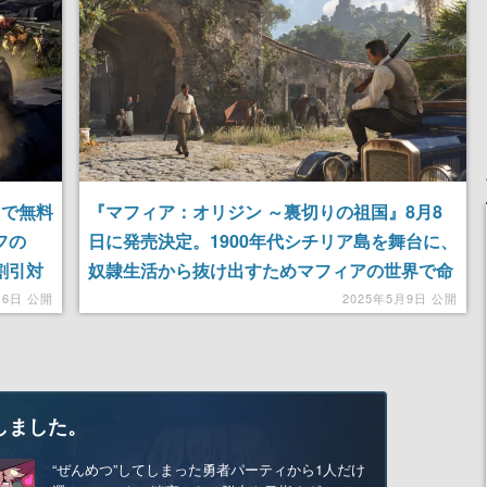
まで無料
『マフィア：オリジン ～裏切りの祖国』8月8
フの
日に発売決定。1900年代シチリア島を舞台に、
割引対
奴隷生活から抜け出すためマフィアの世界で命
9月13
を賭けるアクション・アドベンチャーゲーム。
月6日 公開
2025年5月9日 公開
通常版とデラックス版が同日に発売予定
しました。
“ぜんめつ”してしまった勇者パーティから1人だけ