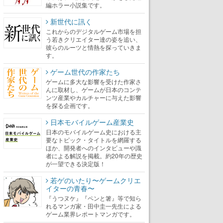
編ホラー小説集です。
新世代に訊く
これからのデジタルゲーム市場を担
う若きクリエイター達の姿を追い、
彼らのルーツと情熱を探っていきま
す。
ゲーム世代の作家たち
ゲームに多大な影響を受けた作家さ
んに取材し、ゲームが日本のコンテ
ンツ産業やカルチャーに与えた影響
を探る企画です。
日本モバイルゲーム産業史
日本のモバイルゲーム史における主
要なトピック・タイトルを網羅する
ほか、開発者へのインタビューや識
者による解説を掲載。約20年の歴史
が一望できる決定版！
若ゲのいたり〜ゲームクリエ
イターの青春〜
『うつヌケ』『ペンと箸』等で知ら
れるマンガ家・田中圭一先生による
ゲーム業界レポートマンガです。