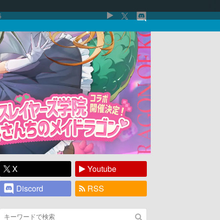
5
X
Youtube
Discord
RSS