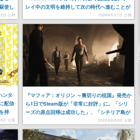
駆使し
レイ中の文明を維持して次の時代へ進むことが
S作
可能、探検時代から勝利が収められるようなシ
月2日 公開
2026年5月7日 公開
ステムに再設計
ハンタ
『マフィア：オリジン ～裏切りの祖国』発売か
期に配信
ら1日でSteam版が「非常に好評」に。「シリ
を持
ーズの原点回帰は成功した」、「シチリア島が
イリワ
とんでもなく美しい」とコメント相次ぐ。公式
28日 公開
2025年8月9日 公開
SNSでは無料配布キャンペーンも実施中