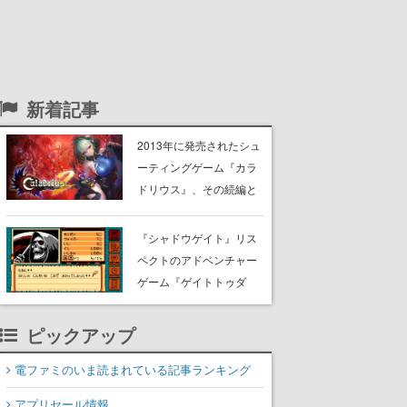
新着記事
2013年に発売されたシュ
ーティングゲーム『カラ
ドリウス』、その続編と
なる『カラドリウス2/ダ
ークエレメント』が2026
『シャドウゲイト』リス
年冬に発売決定。個性豊
ペクトのアドベンチャー
かなキャラクターととも
ゲーム『ゲイトトゥダ
に、弾幕乱れる戦場を駆
イ』がSteamにて無料公
け抜ける
開。武器や食料などをク
ピックアップ
ラフトして、謎の屋敷か
ら生還を目指す
電ファミのいま読まれている記事ランキング
アプリセール情報