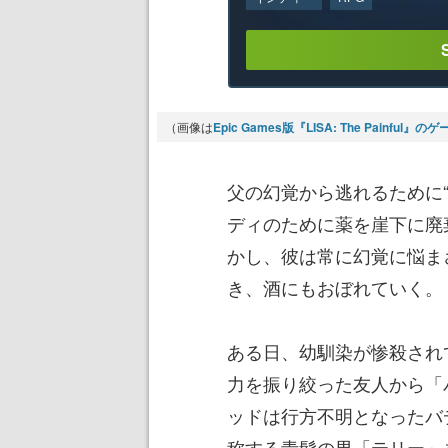
（画像は
Epic Games版『LISA: The Painful
父の幻覚から逃れるために
ディのために薬を崖下に廃
かし、彼は常に幻覚に悩ま
き、酒にもおぼれていく。
ある日、幼馴染が惨殺され
力を振り絞った友人から「
ッドは行方不明となったバ
称する青髭の男「テリー」