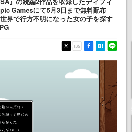
ISA』の続編2作品を収録したディフィ
浜口直樹
c Gamesにて5月3日まで無料配布
定
末世界で行方不明になった女の子を探す
PG
反応