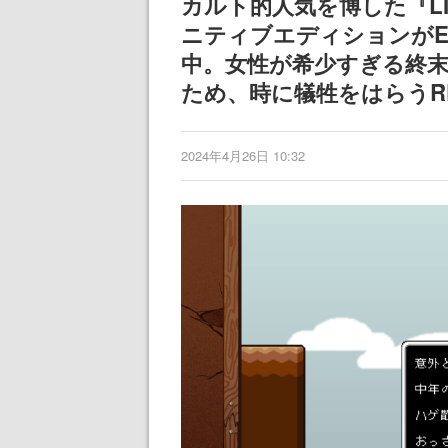
カルト的人気を博した『L
ディレクターの
ニティブエディションがEpi
氏が登壇する予
中。女性が希少すぎる終
ため、時に犠牲をはらうR
2024年4月26日 10:32