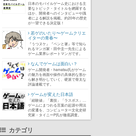
日本のモバイルゲーム史における主
要なトピック・タイトルを網羅する
ほか、開発者へのインタビューや識
者による解説を掲載。約20年の歴史
が一望できる決定版！
若ゲのいたり〜ゲームクリエ
イターの青春〜
『うつヌケ』『ペンと箸』等で知ら
れるマンガ家・田中圭一先生による
ゲーム業界レポートマンガです。
なんでゲームは面白い？
ゲーム開発者・hamatsu氏がゲーム
の魅力を画面や操作の具体的な形か
ら解き明かしていく、硬派で骨太な
評論連載です。
ゲームが変えた日本語
「経験値」「裏技」「ラスボス」…
ゲームにまつわる言葉の起源や用法
の変遷を、コンピューター文化史研
究家・タイニーP氏が徹底調査。
カテゴリ