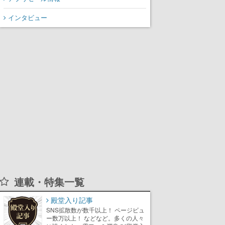
インタビュー
連載・特集一覧
殿堂入り記事
SNS拡散数が数千以上！ ページビュ
ー数万以上！ などなど。多くの人々