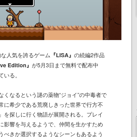
ルト的な人気を誇るゲーム
の続編2作品
『LISA』
が5月3日まで無料で配布中
ive Edition』
ている。
なくなるという謎の薬物“ジョイ”の中毒者で
常に希少である荒廃しきった世界で行方不
」を探しに行く物語が展開される。プレイ
に影響を与えるようで、仲間を生かすため
うべきか選択するようなシーンもあるよう