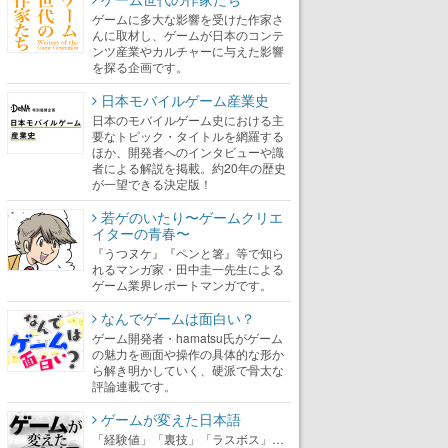
ゲームに多大な影響を受けた作家さ
んに取材し、ゲームが日本のコンテ
ンツ産業やカルチャーに与えた影響
を探る企画です。
日本モバイルゲーム産業史
日本のモバイルゲーム史における主
要なトピック・タイトルを網羅する
ほか、開発者へのインタビューや識
者による解説を掲載。約20年の歴史
が一望できる決定版！
若ゲのいたり〜ゲームクリエ
イターの青春〜
『うつヌケ』『ペンと箸』等で知ら
れるマンガ家・田中圭一先生による
ゲーム業界レポートマンガです。
なんでゲームは面白い？
ゲーム開発者・hamatsu氏がゲーム
の魅力を画面や操作の具体的な形か
ら解き明かしていく、硬派で骨太な
評論連載です。
ゲームが変えた日本語
「経験値」「裏技」「ラスボス」…