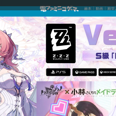
赫本
動画
殿堂