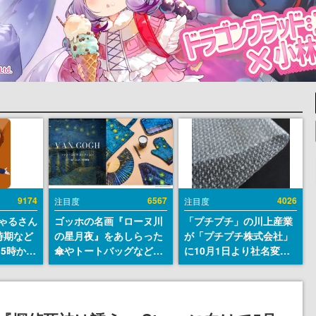
9174
6567
4026
注目度
注目度
ちゃるさん
ゴッホの名画『ローヌ川
「プチプチ」の川上産業
時期など
の星月夜』をあしらった
が「プチプチ株式会社」
15時から
傘やトートバッグなどが
に10月1日より社名変更
登場。8月7日21時より2
へ。創業58年で初めての
日間限定で予約販売
変更で、“プチッ”と鳴る
おなじみの緩衝材が会社
の名前に