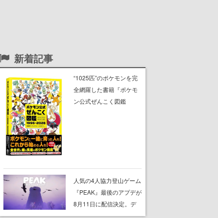
新着記事
“1025匹”のポケモンを完
全網羅した書籍『ポケモ
ン公式ぜんこく図鑑
1996-2026』本日発売。
タイプ・分類・高さ・重
さ・特性・隠れ特性・進
化ルート、図鑑の説明文
や専門用語の解説も収録
人気の4人協力登山ゲーム
『PEAK』最後のアプデが
8月11日に配信決定。デ
ストラップが張り巡らさ