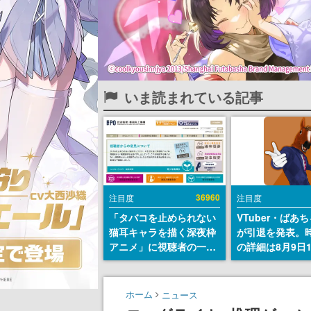
いま読まれている記事
36960
注目度
注目度
「タバコを止められない
VTuber・ばあ
猫耳キャラを描く深夜枠
が引退を発表。
アニメ」に視聴者の一部
の詳細は8月9日
から批判意見。違法薬物
の配信で説明
の使用と思しき描写も含
めて、BPOが議論を交わ
ホーム
ニュース
す