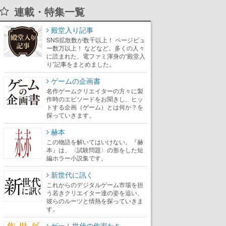
連載・特集一覧
殿堂入り記事
SNS拡散数が数千以上！ ページビュ
ー数万以上！ などなど。多くの人々
に読まれた、電ファミ渾身の“殿堂入
り”記事をまとめました。
ゲームの企画書
名作ゲームクリエイターの方々に製
作時のエピソードをお聞きし、ヒッ
トする企画（ゲーム）とは何か？を
探っていきます。
赫本
この物語を解いてはいけない。『赫
本』は、〈試験問題〉の形をした短
編ホラー小説集です。
新世代に訊く
これからのデジタルゲーム市場を担
う若きクリエイター達の姿を追い、
彼らのルーツと情熱を探っていきま
す。
ゲーム世代の作家たち