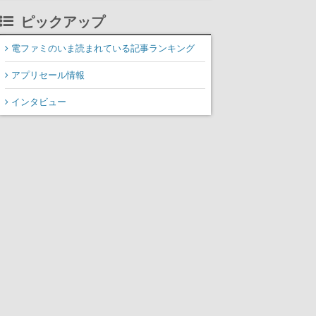
れた“塔“のバイオーム
ピックアップ
「GLOOM」と「THE
CITADEL」が登場し、火
電ファミのいま読まれている記事ランキング
山地帯と入れ替わる
アプリセール情報
インタビュー