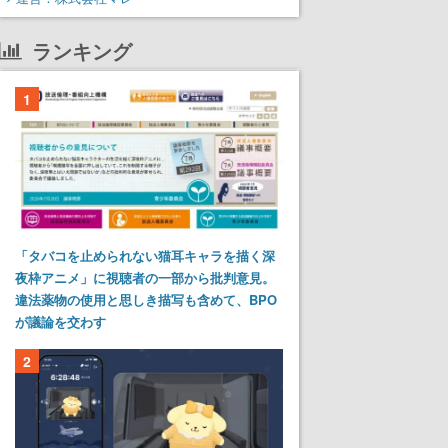
ランキング
1
「タバコを止められない猫耳キャラを描く深
夜枠アニメ」に視聴者の一部から批判意見。
違法薬物の使用と思しき描写も含めて、BPO
が議論を交わす
2