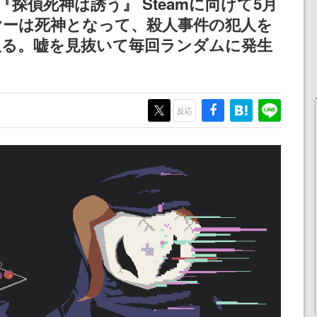
探偵死神は誘う』 Steamに向けて5月
ヤーは死神となって、殺人事件の犯人を
取る。嘘を見抜いて毎回ランダムに発生
反応