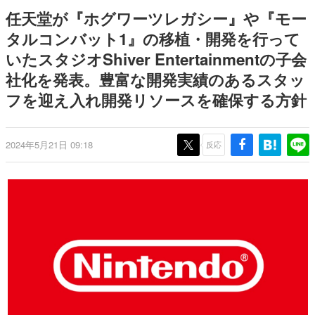
のお話には…まだ続きがある！
日本のコンテンツ産業やカルチャーに与えた影響を探る企
任天堂が『ホグワーツレガシー』や『モー
画です。
タルコンバット1』の移植・開発を行って
日本モバイルゲーム産業史
いたスタジオShiver Entertainmentの子会
日本のモバイルゲーム史における主要なトピック・タイト
ルを網羅するほか、開発者へのインタビューや識者による
社化を発表。豊富な開発実績のあるスタッ
解説を掲載。約20年の歴史が一望できる決定版！
フを迎え入れ開発リソースを確保する方針
若ゲのいたり〜ゲームクリエイターの青春〜
『うつヌケ』『ペンと箸』等で知られるマンガ家・田中圭
一先生によるゲーム業界レポートマンガです。
2024年5月21日 09:18
反応
なんでゲームは面白い？
ゲーム開発者・hamatsu氏がゲームの魅力を画面や操作の
具体的な形から解き明かしていく、硬派で骨太な評論連載
です。
ゲームが変えた日本語
「経験値」「裏技」「ラスボス」… ゲームにまつわる言葉
の起源や用法の変遷を、コンピューター文化史研究家・タ
イニーP氏が徹底調査。
カテゴリ
特集記事