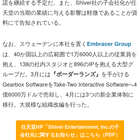
諾を継続する予定だ。また、Shiver社の子会社化が任
天堂の当期の業績に与える影響は軽微であることが資
料にて告知されている。
なお、スウェーデンに本社を置く
Embracer Group
は、40か国以上の広範囲で1万6000人以上の従業員を
抱え、138の社内スタジオと896のIPを抱える大型グ
ループだ。3月には
を手がける
『ボーダーランズ』
Gearbox SoftwareをTake-Two Interactive Softwareへ4
億6000万ドルで売却し、4月には3つの新企業体制に
移行。大規模な組織改編を行った。
任天堂HP「Shiver Entertainment, Inc.の子
会社化に関するお知らせ」はこちら（PDF）