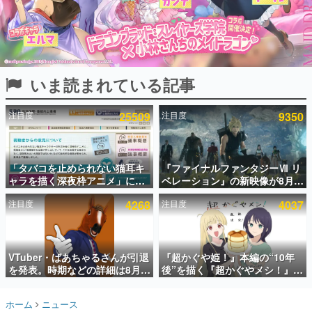
インタビュー
連載・特集一覧
殿堂入り記事
いま読まれている記事
SNS拡散数が数千以上！ ページビュー数万以上！ などな
ど。多くの人々に読まれた、電ファミ渾身の“殿堂入り”記
事をまとめました。
注目度
25509
注目度
9350
ゲームの企画書
名作ゲームクリエイターの方々に製作時のエピソードをお
聞きし、ヒットする企画（ゲーム）とは何か？を探ってい
「タバコを止められない猫耳キ
『ファイナルファンタジーⅦ リ
きます。
ャラを描く深夜枠アニメ」に視
ベレーション』の新映像が8月
赫本
聴者の一部から批判意見。違法
26日早朝に公開へ。『FF7』リ
この物語を解いてはいけない。『赫本』は、〈試験問題〉
注目度
4268
注目度
4037
薬物の使用と思しき描写も含め
メイクシリーズの完結編、
の形をした短編ホラー小説集です。
て、BPOが議論を交わす
「gamescom」のオープニング
ナイトライブにてディレクター
の浜口直樹氏が登壇する予定
新世代に訊く
VTuber・ばあちゃるさんが引退
『超かぐや姫！』本編の“10年
これからのデジタルゲーム市場を担う若きクリエイター達
の姿を追い、彼らのルーツと情熱を探っていきます。
を発表。時期などの詳細は8月9
後”を描く『超かぐやメシ！』
日15時からの配信で説明
Web連載決定。新たなWebマン
ガレーベル「ビビビコミック」
ゲーム世代の作家たち
ホーム
ニュース
にて特別話が掲載スタート、あ
ゲームに多大な影響を受けた作家さんに取材し、ゲームが