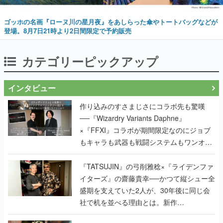
ゴッホの名画『ローヌ川の星月夜』をあしらった傘やトートバッグなどが
登場。8月7日21時より2日間限定で予約販売
カテゴリーピックアップ
インタビュー
作り込みのすさまじさにコラボ先も驚嘆
──『Wizardry Variants Daphne』
×『FFXI』コラボが期間限定なのにジョブ
もキャラも武器も戦闘システムもワンオフ
で作り込まれた理由を両ディレクターに聞
く
『TATSUJIN』の弓削雅稔×『ライデンファ
イターズ』の齋藤貴幸──かつて縦シュー全
盛期を支えていた2人が、30年後に同じ会
社で机を並べる理由とは。新作
『TATSUJIN EXTREME』で初タッグを組