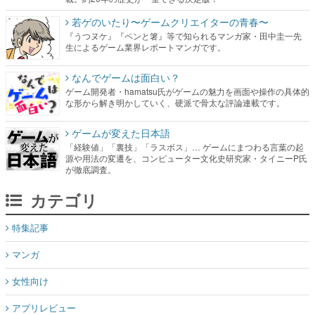
若ゲのいたり〜ゲームクリエイターの青春〜
『うつヌケ』『ペンと箸』等で知られるマンガ家・田中圭一先
生によるゲーム業界レポートマンガです。
なんでゲームは面白い？
ゲーム開発者・hamatsu氏がゲームの魅力を画面や操作の具体的
な形から解き明かしていく、硬派で骨太な評論連載です。
ゲームが変えた日本語
「経験値」「裏技」「ラスボス」… ゲームにまつわる言葉の起
源や用法の変遷を、コンピューター文化史研究家・タイニーP氏
が徹底調査。
カテゴリ
特集記事
マンガ
女性向け
アプリレビュー