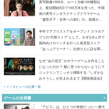
んだレジェンド2人に訊く開発秘話
実写映像1000分、ルート分岐100種類以
上。配信開始5日で100万本を売った、中国
発の実写インタラクティブドラマゲーム
『盛世天下：女帝への道II』の、規模が違
うこだわりをプロデューサーに聞いた
半年でアプリストアをオープン？ スマホア
プリの“代替ストア”として、わずか6ヵ月で
国内向けローンチを行った発見型ストア
『あっぷアリーナ！』仕掛け人に話を聞い
てみた
なぜ “あの花王” がホラーゲームを作ること
になったのか？ 敵に見つからないようにマ
ジックリンでこっそり掃除する『しずかな
おそうじ』が生まれるまで【開発座談会】
インタビュー
の記事一覧
ゲームの企画書
『アビス』は、ひとつの奇跡だった──膨大