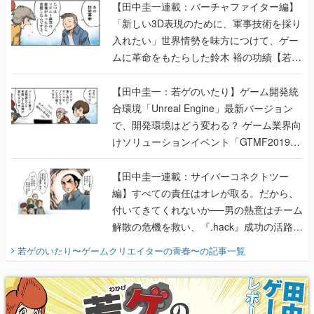
【田中圭一連載：バーチャファイター編】
「新しい3D表現のために、軍事技術を採り
入れたい」世界情勢を味方につけて、ゲー
ムに革命をもたらした鈴木 裕の功績【若ゲ
のいたり】
【田中圭一：若ゲのいたり】ゲーム開発統
合環境「Unreal Engine」最新バージョン
で、開発環境はどう変わる？ ゲーム業界向
けソリューションイベント「GTMF2019」
に行って、より理解を深めよう【PR】
【田中圭一連載：サイバーコネクトツー
編】すべての責任はオレが取る。だから、
付いてきてくれないか──男の熱意はチーム
解散の危機を救い、『.hack』成功の活路を
開く。業界の快男児・松山 洋に流れる血は
若ゲのいたり〜ゲームクリエイターの青春〜
の記事一覧
『少年ジャンプ』色だった【若ゲのいた
り】