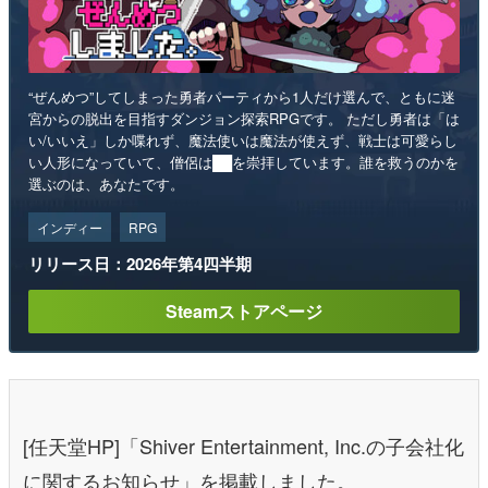
“ぜんめつ”してしまった勇者パーティから1人だけ選んで、ともに迷
宮からの脱出を目指すダンジョン探索RPGです。 ただし勇者は「は
い/いいえ」しか喋れず、魔法使いは魔法が使えず、戦士は可愛らし
い人形になっていて、僧侶は██を崇拝しています。誰を救うのかを
選ぶのは、あなたです。
インディー
RPG
リリース日：2026年第4四半期
Steamストアページ
[任天堂HP]「Shiver Entertainment, Inc.の子会社化
に関するお知らせ」を掲載しました。