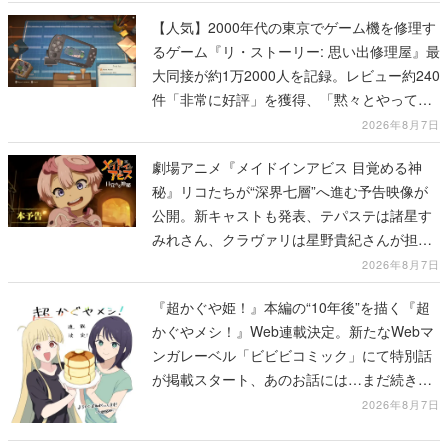
【人気】2000年代の東京でゲーム機を修理す
るゲーム『リ・ストーリー: 思い出修理屋』最
大同接が約1万2000人を記録。レビュー約240
件「非常に好評」を獲得、「黙々とやってし
まった」などの声が相次ぐ
2026年8月7日
劇場アニメ『メイドインアビス 目覚める神
秘』リコたちが“深界七層”へ進む予告映像が
公開。新キャストも発表、テパステは諸星す
みれさん、クラヴァリは星野貴紀さんが担当
する
2026年8月7日
『超かぐや姫！』本編の“10年後”を描く『超
かぐやメシ！』Web連載決定。新たなWebマ
ンガレーベル「ビビビコミック」にて特別話
が掲載スタート、あのお話には…まだ続きが
ある！
2026年8月7日