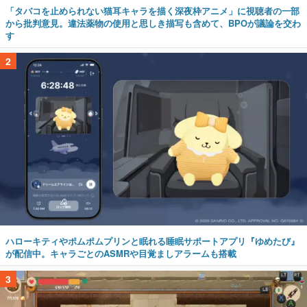
「タバコを止められない猫耳キャラを描く深夜枠アニメ」に視聴者の一部
から批判意見。違法薬物の使用と思しき描写も含めて、BPOが議論を交わ
す
2
ハローキティやポムポムプリンと眠れる睡眠サポートアプリ『ゆめたび』
が配信中。キャラごとのASMRや目覚ましアラームも搭載
3