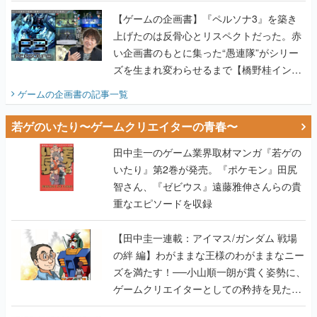
画書】
【ゲームの企画書】『ペルソナ3』を築き
上げたのは反骨心とリスペクトだった。赤
い企画書のもとに集った“愚連隊”がシリー
ズを生まれ変わらせるまで【橋野桂インタ
ビュー】
ゲームの企画書
の記事一覧
若ゲのいたり〜ゲームクリエイターの青春〜
田中圭一のゲーム業界取材マンガ『若ゲの
いたり』第2巻が発売。『ポケモン』田尻
智さん、『ゼビウス』遠藤雅伸さんらの貴
重なエピソードを収録
【田中圭一連載：アイマス/ガンダム 戦場
の絆 編】わがままな王様のわがままなニー
ズを満たす！──小山順一朗が貫く姿勢に、
ゲームクリエイターとしての矜持を見た
【若ゲのいたり最終回】