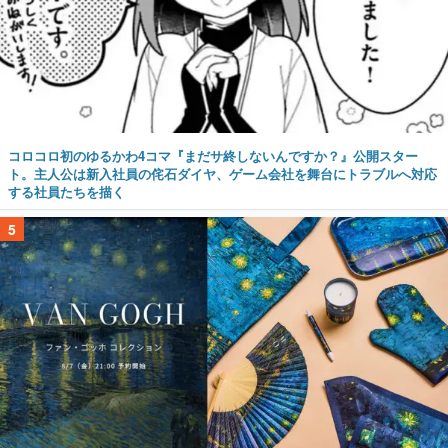
コロコロ初のゆるかわ4コマ『まだサ終しないんですか？』公開スター
ト。主人公は新入社員の侘石ダイヤ、ゲーム会社を舞台にトラブルへ対応
する社員たちを描く
5