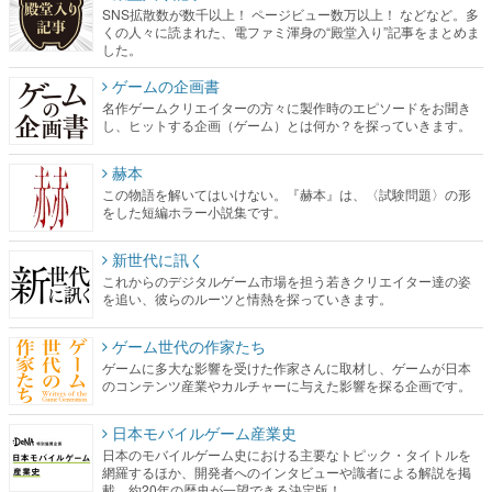
SNS拡散数が数千以上！ ページビュー数万以上！ などなど。多
くの人々に読まれた、電ファミ渾身の“殿堂入り”記事をまとめま
した。
ゲームの企画書
名作ゲームクリエイターの方々に製作時のエピソードをお聞き
し、ヒットする企画（ゲーム）とは何か？を探っていきます。
赫本
この物語を解いてはいけない。『赫本』は、〈試験問題〉の形
をした短編ホラー小説集です。
新世代に訊く
これからのデジタルゲーム市場を担う若きクリエイター達の姿
を追い、彼らのルーツと情熱を探っていきます。
ゲーム世代の作家たち
ゲームに多大な影響を受けた作家さんに取材し、ゲームが日本
のコンテンツ産業やカルチャーに与えた影響を探る企画です。
日本モバイルゲーム産業史
日本のモバイルゲーム史における主要なトピック・タイトルを
網羅するほか、開発者へのインタビューや識者による解説を掲
載。約20年の歴史が一望できる決定版！