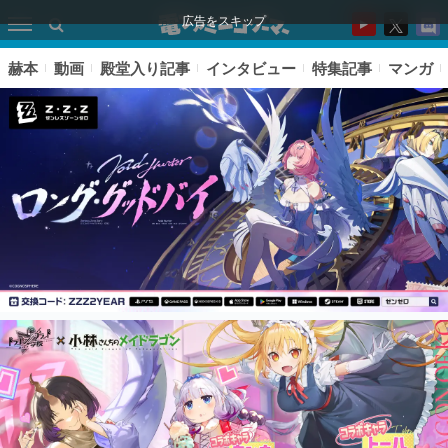
広告をスキップ
赫本
動画
殿堂入り記事
インタビュー
特集記事
マンガ
ピックアップ
電ファミのいま読まれている記事ランキング
アプリセール情報