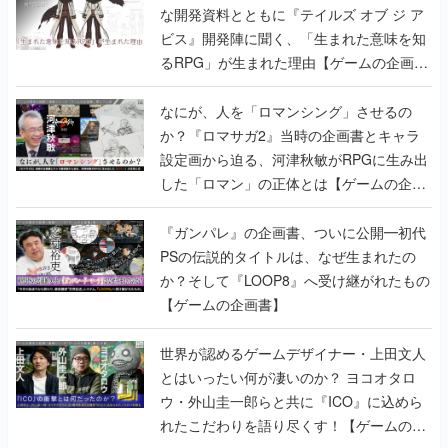
な開発資料とともに『テイルズ オブ ジ ア
ビス』開発陣に聞く、「生まれた意味を知
るRPG」が生まれた理由【ゲームの企画
書】
なにが、人を「ロマンシング」させるの
か？『ロマサガ2』当時の企画書とキャラ
設定画から迫る、河津秋敏がRPGに生み出
した「ロマン」の正体とは【ゲームの企画
書】
『ガンパレ』の企画書、ついに公開━初代
PSの伝説的タイトルは、なぜ生まれたの
か？そして『LOOP8』へ受け継がれたもの
【ゲームの企画書】
世界が認めるゲームデザイナー・上田文人
とはいったい何が凄いのか？ ヨコオタロ
ウ・外山圭一郎らと共に『ICO』に込めら
れたこだわりを語り尽くす！【ゲームの企