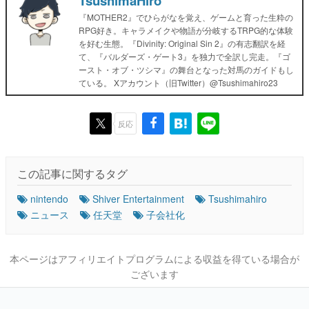
TsushimaHiro
『MOTHER2』でひらがなを覚え、ゲームと育った生粋の
RPG好き。キャラメイクや物語が分岐するTRPG的な体験
を好む生態。『Divinity: Original Sin 2』の有志翻訳を経
て、『バルダーズ・ゲート3』を独力で全訳し完走。『ゴ
ースト・オブ・ツシマ』の舞台となった対馬のガイドもし
ている。 Xアカウント（旧Twitter）@Tsushimahiro23
反応
この記事に関するタグ
nintendo
Shiver Entertainment
Tsushimahiro
ニュース
任天堂
子会社化
本ページはアフィリエイトプログラムによる収益を得ている場合が
ございます