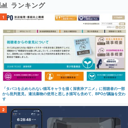
ランキング
1
「タバコを止められない猫耳キャラを描く深夜枠アニメ」に視聴者の一部
から批判意見。違法薬物の使用と思しき描写も含めて、BPOが議論を交わ
す
2