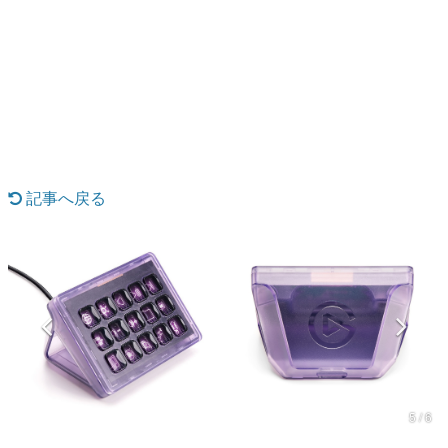
日本のコンテンツ産業やカルチャーに与えた影響を探る企
画です。
日本モバイルゲーム産業史
日本のモバイルゲーム史における主要なトピック・タイト
ルを網羅するほか、開発者へのインタビューや識者による
解説を掲載。約20年の歴史が一望できる決定版！
若ゲのいたり〜ゲームクリエイターの青春〜
『うつヌケ』『ペンと箸』等で知られるマンガ家・田中圭
一先生によるゲーム業界レポートマンガです。
記事へ戻る
なんでゲームは面白い？
ゲーム開発者・hamatsu氏がゲームの魅力を画面や操作の
具体的な形から解き明かしていく、硬派で骨太な評論連載
です。
ゲームが変えた日本語
「経験値」「裏技」「ラスボス」… ゲームにまつわる言葉
の起源や用法の変遷を、コンピューター文化史研究家・タ
イニーP氏が徹底調査。
カテゴリ
5 / 6
特集記事