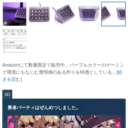
マンガ
女性向け
アプリレビュー
その他
電ファミニコゲーマーとは？
Amazonにて数量限定で販売中。パープルカラーのゲーミン
運営：株式会社マレ
グ環境にもなじむ透明感のある作りを特徴としている...
[続
きを読む]
AD
勇者パーティはぜんめつしました。