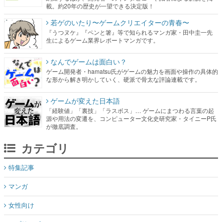
載。約20年の歴史が一望できる決定版！
若ゲのいたり〜ゲームクリエイターの青春〜
『うつヌケ』『ペンと箸』等で知られるマンガ家・田中圭一先
生によるゲーム業界レポートマンガです。
なんでゲームは面白い？
ゲーム開発者・hamatsu氏がゲームの魅力を画面や操作の具体的
な形から解き明かしていく、硬派で骨太な評論連載です。
ゲームが変えた日本語
「経験値」「裏技」「ラスボス」… ゲームにまつわる言葉の起
源や用法の変遷を、コンピューター文化史研究家・タイニーP氏
が徹底調査。
カテゴリ
特集記事
マンガ
女性向け