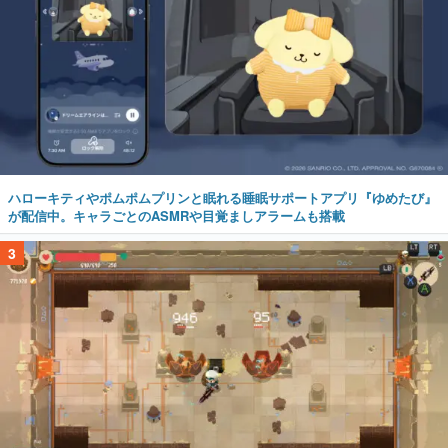
ハローキティやポムポムプリンと眠れる睡眠サポートアプリ『ゆめたび』
が配信中。キャラごとのASMRや目覚ましアラームも搭載
3