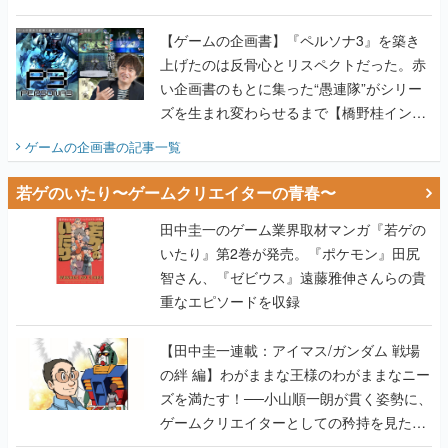
画書】
【ゲームの企画書】『ペルソナ3』を築き
上げたのは反骨心とリスペクトだった。赤
い企画書のもとに集った“愚連隊”がシリー
ズを生まれ変わらせるまで【橋野桂インタ
ビュー】
ゲームの企画書
の記事一覧
若ゲのいたり〜ゲームクリエイターの青春〜
田中圭一のゲーム業界取材マンガ『若ゲの
いたり』第2巻が発売。『ポケモン』田尻
智さん、『ゼビウス』遠藤雅伸さんらの貴
重なエピソードを収録
【田中圭一連載：アイマス/ガンダム 戦場
の絆 編】わがままな王様のわがままなニー
ズを満たす！──小山順一朗が貫く姿勢に、
ゲームクリエイターとしての矜持を見た
【若ゲのいたり最終回】