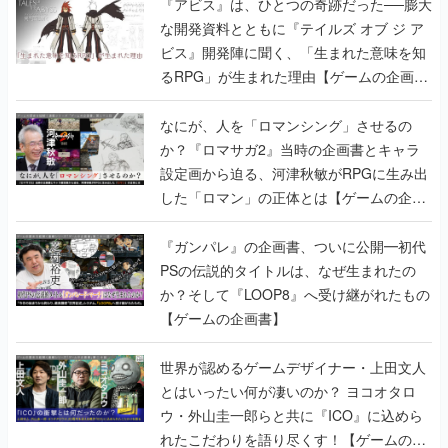
『アビス』は、ひとつの奇跡だった──膨大
な開発資料とともに『テイルズ オブ ジ ア
ビス』開発陣に聞く、「生まれた意味を知
るRPG」が生まれた理由【ゲームの企画
書】
なにが、人を「ロマンシング」させるの
か？『ロマサガ2』当時の企画書とキャラ
設定画から迫る、河津秋敏がRPGに生み出
した「ロマン」の正体とは【ゲームの企画
書】
『ガンパレ』の企画書、ついに公開━初代
PSの伝説的タイトルは、なぜ生まれたの
か？そして『LOOP8』へ受け継がれたもの
【ゲームの企画書】
世界が認めるゲームデザイナー・上田文人
とはいったい何が凄いのか？ ヨコオタロ
ウ・外山圭一郎らと共に『ICO』に込めら
れたこだわりを語り尽くす！【ゲームの企