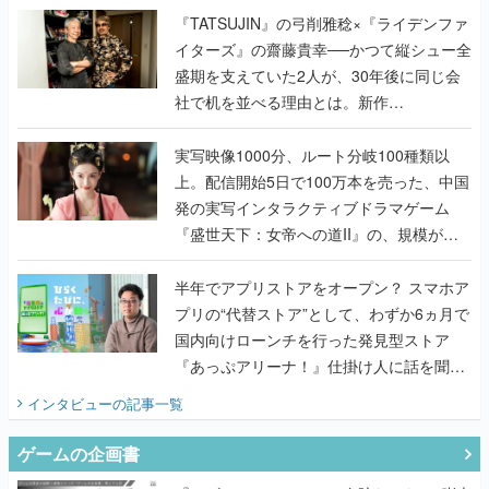
く
『TATSUJIN』の弓削雅稔×『ライデンファ
イターズ』の齋藤貴幸──かつて縦シュー全
盛期を支えていた2人が、30年後に同じ会
社で机を並べる理由とは。新作
『TATSUJIN EXTREME』で初タッグを組
んだレジェンド2人に訊く開発秘話
実写映像1000分、ルート分岐100種類以
上。配信開始5日で100万本を売った、中国
発の実写インタラクティブドラマゲーム
『盛世天下：女帝への道II』の、規模が違
うこだわりをプロデューサーに聞いた
半年でアプリストアをオープン？ スマホア
プリの“代替ストア”として、わずか6ヵ月で
国内向けローンチを行った発見型ストア
『あっぷアリーナ！』仕掛け人に話を聞い
てみた
インタビュー
の記事一覧
ゲームの企画書