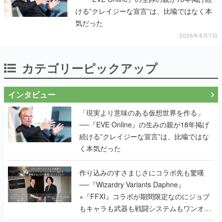
ける”クレイジーな宣言”は、比喩ではなく本
気だった
2026年8月7日
カテゴリーピックアップ
インタビュー
「現実より意味のある仮想世界を作る」
──『EVE Online』の生みの親が18年掲げ
続ける”クレイジーな宣言”は、比喩ではな
く本気だった
作り込みのすさまじさにコラボ先も驚嘆
──『Wizardry Variants Daphne』
×『FFXI』コラボが期間限定なのにジョブ
もキャラも武器も戦闘システムもワンオフ
で作り込まれた理由を両ディレクターに聞