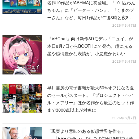
名作10作品がABEMAに初登場。『101匹わん
ちゃん』に『ピーター・パン』、『くまのプ
ーさん』など、毎日1作品が午後3時と夜8時
に2回放送
2026年8月7日
『VRChat』向け新作3Dモデル「ニュイ」が
本日8月7日からBOOTHにて発売。瞳に光る
星や感情豊かな表情が、小悪魔かわいい
2026年8月7日
早川書房の電子書籍が最大50%オフになる夏
のセールがスタート。『プロジェクト・ヘイ
ル・メアリー』ほか名作から最近のヒット作
まで3000点以上が対象に
2026年8月7日
「現実より意味のある仮想世界を作る」
──『EVE Online』の生みの親が18年掲げ続