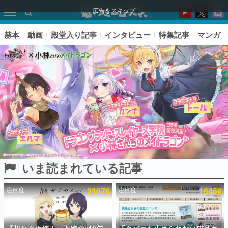
広告をスキップ
赫本
動画
殿堂入り記事
インタビュー
特集記事
マンガ
いま読まれている記事
ピックアップ
注目度
21076
注目度
16456
電ファミのいま読まれている記事ランキング
アプリセール情報