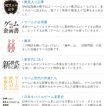
殿堂入り記事
SNS拡散数が数千以上！ ページビュー数万以上！ などなど。多
くの人々に読まれた、電ファミ渾身の“殿堂入り”記事をまとめま
した。
ゲームの企画書
名作ゲームクリエイターの方々に製作時のエピソードをお聞き
し、ヒットする企画（ゲーム）とは何か？を探っていきます。
赫本
この物語を解いてはいけない。『赫本』は、〈試験問題〉の形
をした短編ホラー小説集です。
新世代に訊く
これからのデジタルゲーム市場を担う若きクリエイター達の姿
を追い、彼らのルーツと情熱を探っていきます。
ゲーム世代の作家たち
ゲームに多大な影響を受けた作家さんに取材し、ゲームが日本
のコンテンツ産業やカルチャーに与えた影響を探る企画です。
日本モバイルゲーム産業史
日本のモバイルゲーム史における主要なトピック・タイトルを
網羅するほか、開発者へのインタビューや識者による解説を掲