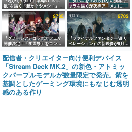
『超かぐや姫！』本編の“10年
「タバコを止められない猫耳キ
後”を描く『超かぐやメシ！』
ャラを描く深夜枠アニメ」に視
インタビュー
Web連載決定。新たなWebマン
聴者の一部から批判意見。違法
注目度
9735
注目度
9702
ガレーベル「ビビビコミック」
薬物の使用と思しき描写も含め
連載・特集一覧
にて特別話が掲載スタート、あ
て、BPOが議論を交わす
のお話には…まだ続きがある！
殿堂入り記事
『グノーシア』コラボカフェが
『ファイナルファンタジーⅦ リ
SNS拡散数が数千以上！ ページビュー数万以上！ などな
ど。多くの人々に読まれた、電ファミ渾身の“殿堂入り”記
開催決定。「学園祭」をコンセ
ベレーション』の新映像が8月
事をまとめました。
プトに、模擬店やセツやSQ、ラ
26日早朝に公開へ。『FF7』リ
キオたちが学祭バンドを楽しむ
メイクシリーズの完結編、
配信者・クリエイター向け便利デバイス
ゲームの企画書
様子を切り取った新グッズが展
「gamescom」のオープニング
名作ゲームクリエイターの方々に製作時のエピソードをお
「Stream Deck MK.2」の新色・アトミッ
開
ナイトライブにてディレクター
聞きし、ヒットする企画（ゲーム）とは何か？を探ってい
の浜口直樹氏が登壇する予定
きます。
クパープルモデルが数量限定で発売。紫を
赫本
基調としたゲーミング環境にもなじむ透明
この物語を解いてはいけない。『赫本』は、〈試験問題〉
感のある作り
の形をした短編ホラー小説集です。
新世代に訊く
これからのデジタルゲーム市場を担う若きクリエイター達
の姿を追い、彼らのルーツと情熱を探っていきます。
ゲーム世代の作家たち
ゲームに多大な影響を受けた作家さんに取材し、ゲームが