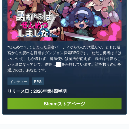
“ぜんめつ”してしまった勇者パーティから1人だけ選んで、ともに迷
宮からの脱出を目指すダンジョン探索RPGです。 ただし勇者は「は
い/いいえ」しか喋れず、魔法使いは魔法が使えず、戦士は可愛らし
い人形になっていて、僧侶は██を崇拝しています。誰を救うのかを
選ぶのは、あなたです。
インディー
RPG
リリース日：2026年第4四半期
Steamストアページ