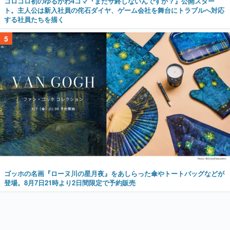
コロコロ初のゆるかわ4コマ『まだサ終しないんですか？』公開スター
ト。主人公は新入社員の侘石ダイヤ、ゲーム会社を舞台にトラブルへ対応
する社員たちを描く
5
ゴッホの名画『ローヌ川の星月夜』をあしらった傘やトートバッグなどが
登場。8月7日21時より2日間限定で予約販売