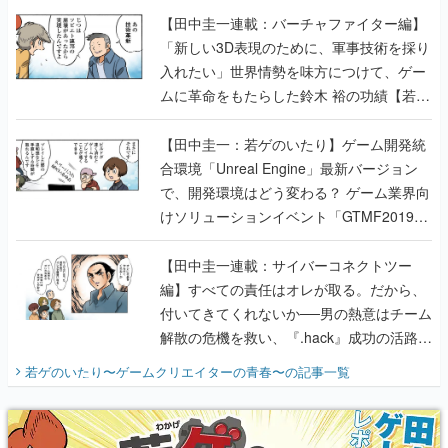
【田中圭一連載：バーチャファイター編】
「新しい3D表現のために、軍事技術を採り
入れたい」世界情勢を味方につけて、ゲー
ムに革命をもたらした鈴木 裕の功績【若ゲ
のいたり】
【田中圭一：若ゲのいたり】ゲーム開発統
合環境「Unreal Engine」最新バージョン
で、開発環境はどう変わる？ ゲーム業界向
けソリューションイベント「GTMF2019」
に行って、より理解を深めよう【PR】
【田中圭一連載：サイバーコネクトツー
編】すべての責任はオレが取る。だから、
付いてきてくれないか──男の熱意はチーム
解散の危機を救い、『.hack』成功の活路を
開く。業界の快男児・松山 洋に流れる血は
若ゲのいたり〜ゲームクリエイターの青春〜
の記事一覧
『少年ジャンプ』色だった【若ゲのいた
り】