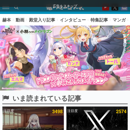
広告をスキップ
赫本
動画
殿堂入り記事
インタビュー
特集記事
マンガ
いま読まれている記事
ピックアップ
注目度
3498
注目度
2574
電ファミのいま読まれている記事ランキング
アプリセール情報