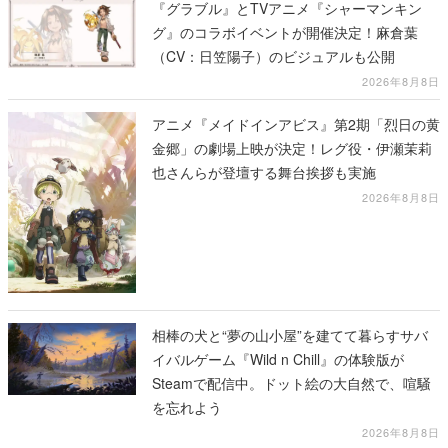
『グラブル』とTVアニメ『シャーマンキン
グ』のコラボイベントが開催決定！麻倉葉
（CV：日笠陽子）のビジュアルも公開
2026年8月8日
アニメ『メイドインアビス』第2期「烈日の黄
金郷」の劇場上映が決定！レグ役・伊瀬茉莉
也さんらが登壇する舞台挨拶も実施
2026年8月8日
相棒の犬と“夢の山小屋”を建てて暮らすサバ
イバルゲーム『Wild n Chill』の体験版が
Steamで配信中。ドット絵の大自然で、喧騒
を忘れよう
2026年8月8日