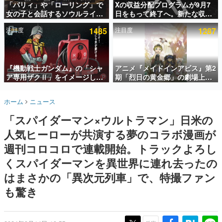
「パリィ」や「ローリング」で
Xの収益分配プログラムが9月7
女の子と会話するソウルライク
日をもって終了へ。新たな収益
インタビュー
恋愛ゲーム『小早川さんはソウ
化制度「Original Content
注目度
1485
注目度
1287
ルライク』無料公開。返事に失
Rewards Program」を発表
連載・特集一覧
敗すると「YOU DIED」
殿堂入り記事
SNS拡散数が数千以上！ ページビュー数万以上！ などな
『機動戦士ガンダム』の「シャ
アニメ『メイドインアビス』第2
ど。多くの人々に読まれた、電ファミ渾身の“殿堂入り”記
ア専用ザクⅡ」をイメージした
期「烈日の黄金郷」の劇場上映
事をまとめました。
散水ホースリールが予約開始。
が決定！レグ役・伊瀬茉莉也さ
本体にはシャアのパーソナルマ
んらが登壇する舞台挨拶も実施
ゲームの企画書
ホーム
ニュース
ークやジオン公国軍のエンブレ
名作ゲームクリエイターの方々に製作時のエピソードをお
聞きし、ヒットする企画（ゲーム）とは何か？を探ってい
ム、型式番号などを配置
「スパイダーマン×ウルトラマン」日米の
きます。
人気ヒーローが共演する夢のコラボ漫画が
赫本
この物語を解いてはいけない。『赫本』は、〈試験問題〉
週刊コロコロで連載開始。トラックよろし
の形をした短編ホラー小説集です。
くスパイダーマンを異世界に連れ去ったの
はまさかの「異次元列車」で、特撮ファン
新世代に訊く
これからのデジタルゲーム市場を担う若きクリエイター達
も驚き
の姿を追い、彼らのルーツと情熱を探っていきます。
ゲーム世代の作家たち
ゲームに多大な影響を受けた作家さんに取材し、ゲームが