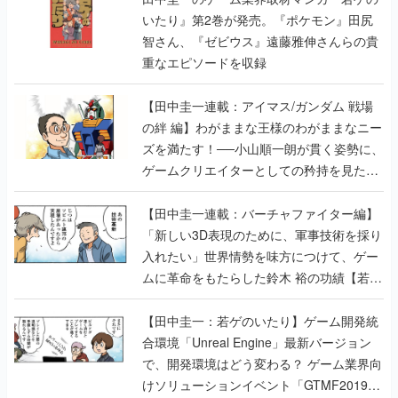
いたり』第2巻が発売。『ポケモン』田尻
智さん、『ゼビウス』遠藤雅伸さんらの貴
重なエピソードを収録
【田中圭一連載：アイマス/ガンダム 戦場
の絆 編】わがままな王様のわがままなニー
ズを満たす！──小山順一朗が貫く姿勢に、
ゲームクリエイターとしての矜持を見た
【若ゲのいたり最終回】
【田中圭一連載：バーチャファイター編】
「新しい3D表現のために、軍事技術を採り
入れたい」世界情勢を味方につけて、ゲー
ムに革命をもたらした鈴木 裕の功績【若ゲ
のいたり】
【田中圭一：若ゲのいたり】ゲーム開発統
合環境「Unreal Engine」最新バージョン
で、開発環境はどう変わる？ ゲーム業界向
けソリューションイベント「GTMF2019」