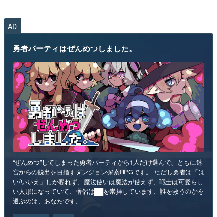
AD
勇者パーティはぜんめつしました。
“ぜんめつ”してしまった勇者パーティから1人だけ選んで、ともに迷
宮からの脱出を目指すダンジョン探索RPGです。 ただし勇者は「は
い/いいえ」しか喋れず、魔法使いは魔法が使えず、戦士は可愛らし
い人形になっていて、僧侶は██を崇拝しています。誰を救うのかを
選ぶのは、あなたです。