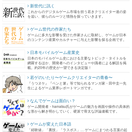
新世代に訊く
これからのデジタルゲーム市場を担う若きクリエイター達の姿
を追い、彼らのルーツと情熱を探っていきます。
ゲーム世代の作家たち
ゲームに多大な影響を受けた作家さんに取材し、ゲームが日本
のコンテンツ産業やカルチャーに与えた影響を探る企画です。
日本モバイルゲーム産業史
日本のモバイルゲーム史における主要なトピック・タイトルを
網羅するほか、開発者へのインタビューや識者による解説を掲
載。約20年の歴史が一望できる決定版！
若ゲのいたり〜ゲームクリエイターの青春〜
『うつヌケ』『ペンと箸』等で知られるマンガ家・田中圭一先
生によるゲーム業界レポートマンガです。
なんでゲームは面白い？
ゲーム開発者・hamatsu氏がゲームの魅力を画面や操作の具体的
な形から解き明かしていく、硬派で骨太な評論連載です。
ゲームが変えた日本語
「経験値」「裏技」「ラスボス」… ゲームにまつわる言葉の起