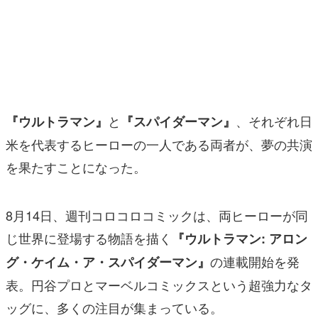
マンガ
女性向け
アプリレビュー
その他
と
、それぞれ日
『ウルトラマン』
『スパイダーマン』
米を代表するヒーローの一人である両者が、夢の共演
電ファミニコゲーマーとは？
を果たすことになった。
運営：株式会社マレ
8月14日、週刊コロコロコミックは、両ヒーローが同
じ世界に登場する物語を描く
『ウルトラマン: アロン
の連載開始を発
グ・ケイム・ア・スパイダーマン』
表。円谷プロとマーベルコミックスという超強力なタ
ッグに、多くの注目が集まっている。