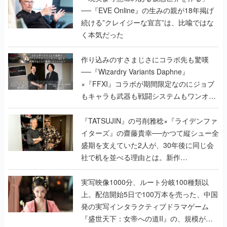
──『EVE Online』の生みの親が18年掲げ
続ける”クレイジーな宣言”は、比喩ではな
く本気だった
作り込みのすさまじさにコラボ先も驚嘆
──『Wizardry Variants Daphne』
×『FFXI』コラボが期間限定なのにジョブ
もキャラも武器も戦闘システムもワンオフ
で作り込まれた理由を両ディレクターに聞
く
『TATSUJIN』の弓削雅稔×『ライデンファ
イターズ』の齋藤貴幸──かつて縦シュー全
盛期を支えていた2人が、30年後に同じ会
社で机を並べる理由とは。新作
『TATSUJIN EXTREME』で初タッグを組
んだレジェンド2人に訊く開発秘話
実写映像1000分、ルート分岐100種類以
上。配信開始5日で100万本を売った、中国
発の実写インタラクティブドラマゲーム
『盛世天下：女帝への道II』の、規模が違