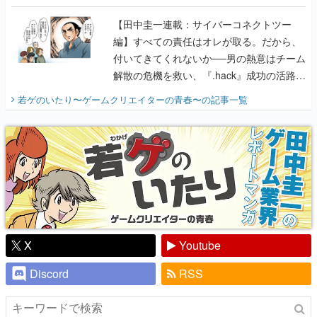
に行って、より理解を深めよう【PR】
【田中圭一連載：サイバーコネクトツー
編】すべての責任はオレが取る。だから、
付いてきてくれないか──男の熱意はチーム
解散の危機を救い、『.hack』成功の活路を
開く。業界の快男児・松山 洋に流れる血は
若ゲのいたり〜ゲームクリエイターの青春〜
の記事一覧
『少年ジャンプ』色だった【若ゲのいた
り】
X
Youtube
Discord
RSS