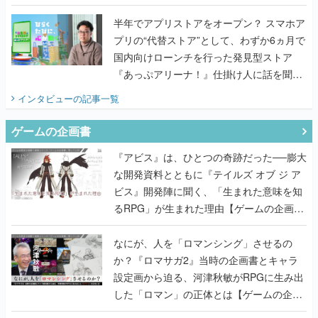
うこだわりをプロデューサーに聞いた
半年でアプリストアをオープン？ スマホア
プリの“代替ストア”として、わずか6ヵ月で
国内向けローンチを行った発見型ストア
『あっぷアリーナ！』仕掛け人に話を聞い
てみた
インタビュー
の記事一覧
ゲームの企画書
『アビス』は、ひとつの奇跡だった──膨大
な開発資料とともに『テイルズ オブ ジ ア
ビス』開発陣に聞く、「生まれた意味を知
るRPG」が生まれた理由【ゲームの企画
書】
なにが、人を「ロマンシング」させるの
か？『ロマサガ2』当時の企画書とキャラ
設定画から迫る、河津秋敏がRPGに生み出
した「ロマン」の正体とは【ゲームの企画
書】