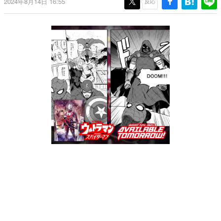
2024年8月14日 16:55
反応
日本のコンテンツ産業やカルチャーに与えた影響を探る企
画です。
日本モバイルゲーム産業史
日本のモバイルゲーム史における主要なトピック・タイト
ルを網羅するほか、開発者へのインタビューや識者による
解説を掲載。約20年の歴史が一望できる決定版！
若ゲのいたり〜ゲームクリエイターの青春〜
『うつヌケ』『ペンと箸』等で知られるマンガ家・田中圭
一先生によるゲーム業界レポートマンガです。
なんでゲームは面白い？
ゲーム開発者・hamatsu氏がゲームの魅力を画面や操作の
具体的な形から解き明かしていく、硬派で骨太な評論連載
です。
ゲームが変えた日本語
「経験値」「裏技」「ラスボス」… ゲームにまつわる言葉
の起源や用法の変遷を、コンピューター文化史研究家・タ
イニーP氏が徹底調査。
カテゴリ
特集記事