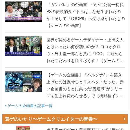
『ガンパレ』の企画書、ついに公開━初代
PSの伝説的タイトルは、なぜ生まれたの
か？そして『LOOP8』へ受け継がれたもの
【ゲームの企画書】
世界が認めるゲームデザイナー・上田文人
とはいったい何が凄いのか？ ヨコオタロ
ウ・外山圭一郎らと共に『ICO』に込めら
れたこだわりを語り尽くす！【ゲームの企
画書】
【ゲームの企画書】『ペルソナ3』を築き
上げたのは反骨心とリスペクトだった。赤
い企画書のもとに集った“愚連隊”がシリー
ズを生まれ変わらせるまで【橋野桂インタ
ビュー】
ゲームの企画書
の記事一覧
若ゲのいたり〜ゲームクリエイターの青春〜
田中圭一のゲーム業界取材マンガ『若ゲの