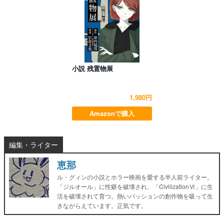
小説 残置物展
1,980円
Amazonで購入
編集・ライター
恵那
ル・グィンの小説とホラー映画を愛する半人前ライター。
「ジルオール」に性癖を破壊され、「CivilizationⅥ」に生
活を破壊されて育つ。熱いパッションの創作物を吸って生
きながらえています。正気です。