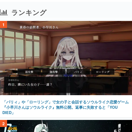
ランキング
1
「パリィ」や「ローリング」で女の子と会話するソウルライク恋愛ゲーム
『小早川さんはソウルライク』無料公開。返事に失敗すると「YOU
DIED」
2