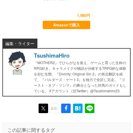
1,980円
Amazonで購入
編集・ライター
TsushimaHiro
『MOTHER2』でひらがなを覚え、ゲームと育った生粋の
RPG好き。キャラメイクや物語が分岐するTRPG的な体験
を好む生態。『Divinity: Original Sin 2』の有志翻訳を経
て、『バルダーズ・ゲート3』を独力で全訳し完走。『ゴ
ースト・オブ・ツシマ』の舞台となった対馬のガイドもし
ている。 Xアカウント（旧Twitter）@Tsushimahiro23
反応
この記事に関するタグ