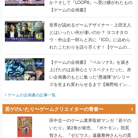
か？そして『LOOP8』へ受け継がれたもの
【ゲームの企画書】
世界が認めるゲームデザイナー・上田文人
とはいったい何が凄いのか？ ヨコオタロ
ウ・外山圭一郎らと共に『ICO』に込めら
れたこだわりを語り尽くす！【ゲームの企
画書】
【ゲームの企画書】『ペルソナ3』を築き
上げたのは反骨心とリスペクトだった。赤
い企画書のもとに集った“愚連隊”がシリー
ズを生まれ変わらせるまで【橋野桂インタ
ビュー】
ゲームの企画書
の記事一覧
若ゲのいたり〜ゲームクリエイターの青春〜
田中圭一のゲーム業界取材マンガ『若ゲの
いたり』第2巻が発売。『ポケモン』田尻
智さん、『ゼビウス』遠藤雅伸さんらの貴