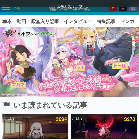
広告をスキップ
赫本
動画
殿堂入り記事
インタビュー
特集記事
マンガ
いま読まれている記事
ピックアップ
注目度
3894
注目度
3278
電ファミのいま読まれている記事ランキング
アプリセール情報