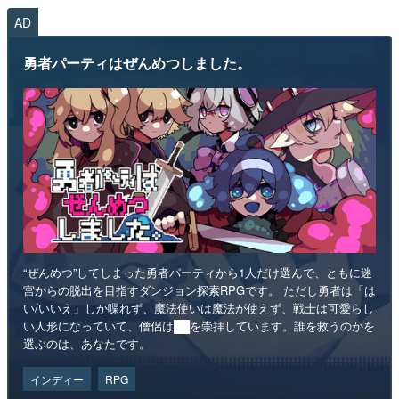
AD
勇者パーティはぜんめつしました。
“ぜんめつ”してしまった勇者パーティから1人だけ選んで、ともに迷
宮からの脱出を目指すダンジョン探索RPGです。 ただし勇者は「は
い/いいえ」しか喋れず、魔法使いは魔法が使えず、戦士は可愛らし
い人形になっていて、僧侶は██を崇拝しています。誰を救うのかを
選ぶのは、あなたです。
インディー
RPG