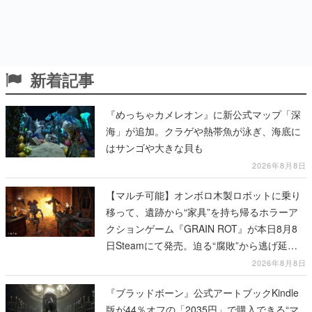
新着記事
『めっちゃカメレオン』に新公式マップ「深
海」が追加。クラゲや熱帯魚が泳ぎ、海底に
はサンゴや大きな貝も
2026年8月8日
【マルチ可能】オンボロ木製ロボットに乗り
移って、遺跡から“家具”を持ち帰るホラーア
クションゲーム『GRAIN ROT』が本日8月8
日Steamにて発売。迫る“腐敗”から逃げ延
び、持ち帰った家具で基地を再建
2026年8月8日
『ブラッドボーン』公式アートブックKindle
版が44％オフの「2035円」で購入できる“マ