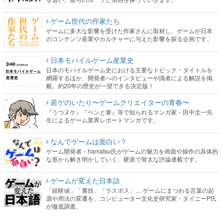
ゲーム世代の作家たち
ゲームに多大な影響を受けた作家さんに取材し、ゲームが日本
のコンテンツ産業やカルチャーに与えた影響を探る企画です。
日本モバイルゲーム産業史
日本のモバイルゲーム史における主要なトピック・タイトルを
網羅するほか、開発者へのインタビューや識者による解説を掲
載。約20年の歴史が一望できる決定版！
若ゲのいたり〜ゲームクリエイターの青春〜
『うつヌケ』『ペンと箸』等で知られるマンガ家・田中圭一先
生によるゲーム業界レポートマンガです。
なんでゲームは面白い？
ゲーム開発者・hamatsu氏がゲームの魅力を画面や操作の具体的
な形から解き明かしていく、硬派で骨太な評論連載です。
ゲームが変えた日本語
「経験値」「裏技」「ラスボス」… ゲームにまつわる言葉の起
源や用法の変遷を、コンピューター文化史研究家・タイニーP氏
が徹底調査。