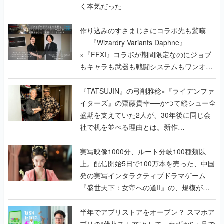
く本気だった
作り込みのすさまじさにコラボ先も驚嘆
──『Wizardry Variants Daphne』
×『FFXI』コラボが期間限定なのにジョブ
もキャラも武器も戦闘システムもワンオフ
で作り込まれた理由を両ディレクターに聞
く
『TATSUJIN』の弓削雅稔×『ライデンファ
イターズ』の齋藤貴幸──かつて縦シュー全
盛期を支えていた2人が、30年後に同じ会
社で机を並べる理由とは。新作
『TATSUJIN EXTREME』で初タッグを組
んだレジェンド2人に訊く開発秘話
実写映像1000分、ルート分岐100種類以
上。配信開始5日で100万本を売った、中国
発の実写インタラクティブドラマゲーム
『盛世天下：女帝への道II』の、規模が違
うこだわりをプロデューサーに聞いた
半年でアプリストアをオープン？ スマホア
プリの“代替ストア”として、わずか6ヵ月で