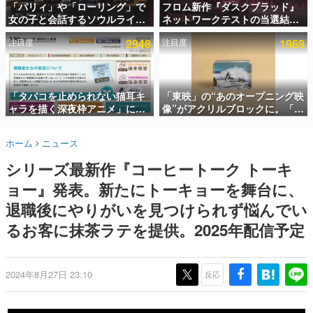
「パリィ」や「ローリング」で
フロム新作『ダスクブラッド』
女の子と会話するソウルライク
ネットワークテストの当選結果
インタビュー
恋愛ゲーム『小早川さんはソウ
が8月7日22時に発表。応募サイ
注目度
2948
注目度
1969
ルライク』無料公開。返事に失
トのマイページから確認可能、
連載・特集一覧
敗すると「YOU DIED」
テスト実施は8月21日～24日
殿堂入り記事
SNS拡散数が数千以上！ ページビュー数万以上！ などな
「タバコを止められない猫耳キ
「東映」の“あのオープニング映
ど。多くの人々に読まれた、電ファミ渾身の“殿堂入り”記
ャラを描く深夜枠アニメ」に視
像”がアクリルブロックに。「東
事をまとめました。
聴者の一部から批判意見。違法
映ヒストリカル グッズコレクシ
薬物の使用と思しき描写も含め
ョン」が8月下旬より発売
ゲームの企画書
ホーム
ニュース
て、BPOが議論を交わす
名作ゲームクリエイターの方々に製作時のエピソードをお
聞きし、ヒットする企画（ゲーム）とは何か？を探ってい
シリーズ最新作『コーヒートーク トーキ
きます。
ョー』発表。新たにトーキョーを舞台に、
赫本
この物語を解いてはいけない。『赫本』は、〈試験問題〉
退職後にやりがいを見つけられず悩んでい
の形をした短編ホラー小説集です。
るお客に抹茶ラテを提供。2025年配信予定
新世代に訊く
これからのデジタルゲーム市場を担う若きクリエイター達
の姿を追い、彼らのルーツと情熱を探っていきます。
2024年8月27日 23:10
反応
ゲーム世代の作家たち
ゲームに多大な影響を受けた作家さんに取材し、ゲームが