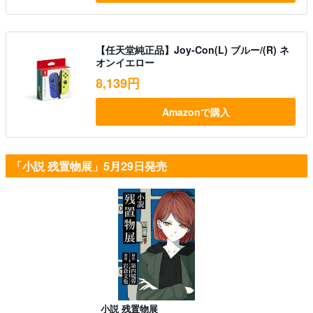
【任天堂純正品】Joy-Con(L) ブルー/(R) ネ
オンイエロー
8,139円
Amazonで購入
「小説 残置物展」5月29日発売
小説 残置物展