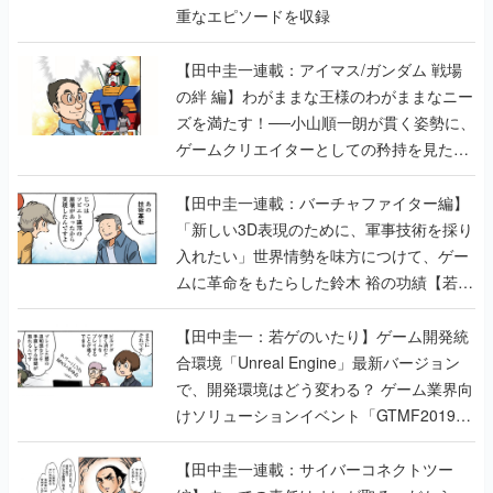
重なエピソードを収録
【田中圭一連載：アイマス/ガンダム 戦場
の絆 編】わがままな王様のわがままなニー
ズを満たす！──小山順一朗が貫く姿勢に、
ゲームクリエイターとしての矜持を見た
【若ゲのいたり最終回】
【田中圭一連載：バーチャファイター編】
「新しい3D表現のために、軍事技術を採り
入れたい」世界情勢を味方につけて、ゲー
ムに革命をもたらした鈴木 裕の功績【若ゲ
のいたり】
【田中圭一：若ゲのいたり】ゲーム開発統
合環境「Unreal Engine」最新バージョン
で、開発環境はどう変わる？ ゲーム業界向
けソリューションイベント「GTMF2019」
に行って、より理解を深めよう【PR】
【田中圭一連載：サイバーコネクトツー