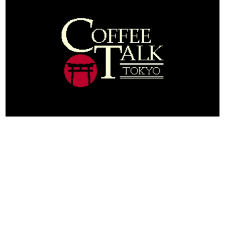
日本のコンテンツ産業やカルチャーに与えた影響を探る企
画です。
日本モバイルゲーム産業史
日本のモバイルゲーム史における主要なトピック・タイト
ルを網羅するほか、開発者へのインタビューや識者による
解説を掲載。約20年の歴史が一望できる決定版！
若ゲのいたり〜ゲームクリエイターの青春〜
『うつヌケ』『ペンと箸』等で知られるマンガ家・田中圭
一先生によるゲーム業界レポートマンガです。
なんでゲームは面白い？
ゲーム開発者・hamatsu氏がゲームの魅力を画面や操作の
具体的な形から解き明かしていく、硬派で骨太な評論連載
です。
ゲームが変えた日本語
「経験値」「裏技」「ラスボス」… ゲームにまつわる言葉
の起源や用法の変遷を、コンピューター文化史研究家・タ
イニーP氏が徹底調査。
カテゴリ
特集記事