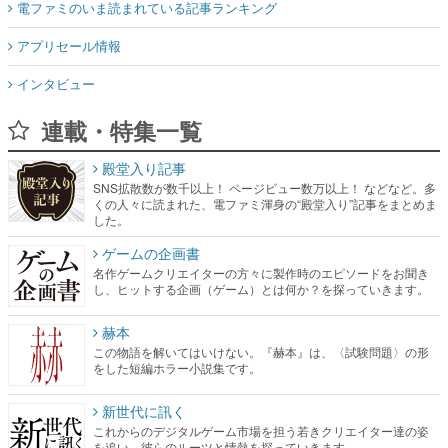
電ファミのいま読まれている記事ランキング
アプリセール情報
インタビュー
連載・特集一覧
殿堂入り記事
SNS拡散数が数千以上！ ページビュー数万以上！ などなど。多
くの人々に読まれた、電ファミ渾身の“殿堂入り”記事をまとめま
した。
ゲームの企画書
名作ゲームクリエイターの方々に製作時のエピソードをお聞き
し、ヒットする企画（ゲーム）とは何か？を探っていきます。
赫本
この物語を解いてはいけない。『赫本』は、〈試験問題〉の形
をした短編ホラー小説集です。
新世代に訊く
これからのデジタルゲーム市場を担う若きクリエイター達の姿
を追い、彼らのルーツと情熱を探っていきます。