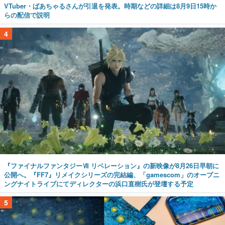
VTuber・ばあちゃるさんが引退を発表。時期などの詳細は8月9日15時か
らの配信で説明
4
『ファイナルファンタジーⅦ リベレーション』の新映像が8月26日早朝に
公開へ。『FF7』リメイクシリーズの完結編、「gamescom」のオープニ
ングナイトライブにてディレクターの浜口直樹氏が登壇する予定
5