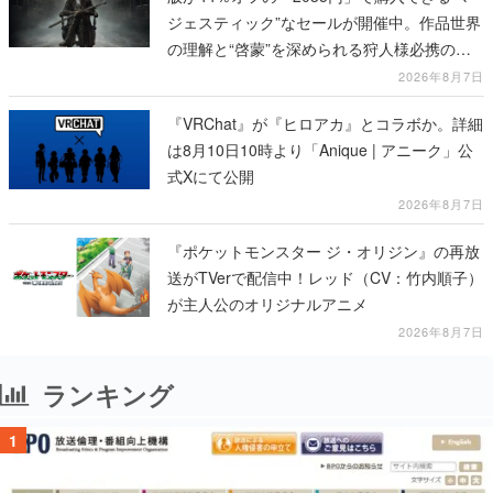
ジェスティック”なセールが開催中。作品世界
の理解と“啓蒙”を深められる狩人様必携の一
冊
2026年8月7日
『VRChat』が『ヒロアカ』とコラボか。詳細
は8月10日10時より「Anique | アニーク」公
式Xにて公開
2026年8月7日
『ポケットモンスター ジ・オリジン』の再放
送がTVerで配信中！レッド（CV：竹内順子）
が主人公のオリジナルアニメ
2026年8月7日
ランキング
1