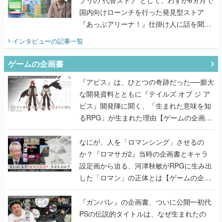
国内向けローンチを行った発見型ストア
『あっぷアリーナ！』仕掛け人に話を聞い
てみた
インタビュー
の記事一覧
ゲームの企画書
『アビス』は、ひとつの奇跡だった──膨大
な開発資料とともに『テイルズ オブ ジ ア
ビス』開発陣に聞く、「生まれた意味を知
るRPG」が生まれた理由【ゲームの企画
書】
なにが、人を「ロマンシング」させるの
か？『ロマサガ2』当時の企画書とキャラ
設定画から迫る、河津秋敏がRPGに生み出
した「ロマン」の正体とは【ゲームの企画
書】
『ガンパレ』の企画書、ついに公開━初代
PSの伝説的タイトルは、なぜ生まれたの