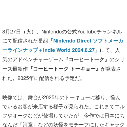
マンガ
女性向け
8月27日（火）、Nintendoの公式YouTubeチャンネル
アプリレビュー
にて配信された番組
「Nintendo Direct ソフトメーカ
その他
にて、人
ーラインナップ＋Indie World 2024.8.27」
気のアドベンチャーゲーム
のシリ
電ファミニコゲーマーとは？
『コーヒートーク』
ーズ最新作
が発表さ
『コーヒートーク トーキョー』
運営：株式会社マレ
れた。2025年に配信される予定だ。
映像では、舞台が2025年のトーキョーに移り、悩ん
でいるお客が来店する様子が見られた。これまでエル
フやオークなどが登場していたが、今作では日本にち
なんだ「河童」などの妖怪をモチーフにしたキャラク