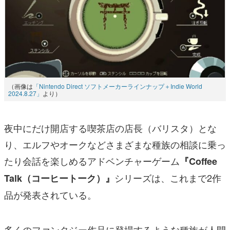
（画像は
「Nintendo Direct ソフトメーカーラインナップ＋Indie World
2024.8.27」
より）
夜中にだけ開店する喫茶店の店長（バリスタ）とな
り、エルフやオークなどさまざまな種族の相談に乗っ
たり会話を楽しめるアドベンチャーゲーム
『Coffee
シリーズは、これまで2作
Talk（コーヒートーク）』
品が発表されている。
多くのファンタジー作品に登場するような種族が人間