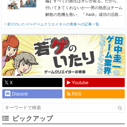
編】すべての責任はオレが取る。だから、
付いてきてくれないか──男の熱意はチーム
解散の危機を救い、『.hack』成功の活路を
開く。業界の快男児・松山 洋に流れる血は
若ゲのいたり〜ゲームクリエイターの青春〜
の記事一覧
『少年ジャンプ』色だった【若ゲのいた
り】
X
Youtube
Discord
RSS
ピックアップ