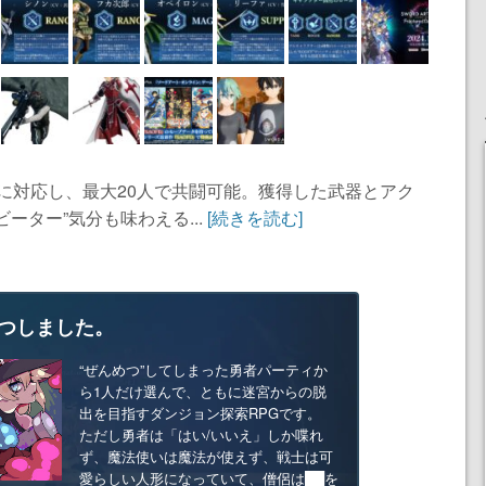
に対応し、最大20人で共闘可能。獲得した武器とアク
ーター”気分も味わえる...
[続きを読む]
つしました。
“ぜんめつ”してしまった勇者パーティか
ら1人だけ選んで、ともに迷宮からの脱
出を目指すダンジョン探索RPGです。
ただし勇者は「はい/いいえ」しか喋れ
ず、魔法使いは魔法が使えず、戦士は可
愛らしい人形になっていて、僧侶は██を