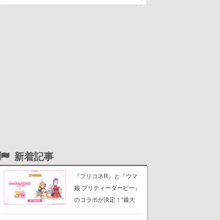
新着記事
『プリコネR』と『ウマ
娘 プリティーダービー』
のコラボが決定！“最大
170連無料”の8.5周年キャ