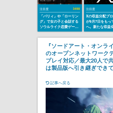
3498
注目度
注目度
「パリィ」や「ローリン
Xの収益分配プ
グ」で女の子と会話する
が9月7日をもっ
ソウルライク恋愛ゲーム
へ。新たな収益
『小早川さんはソウルラ
「Original Cont
イク』無料公開。返事に
Rewards Prog
失敗すると「YOU
発表
『ソードアート・オンライ
DIED」
のオープンネットワークテ
プレイ対応／最大20人で
は製品版へ引き継ぎできて
記事へ戻る