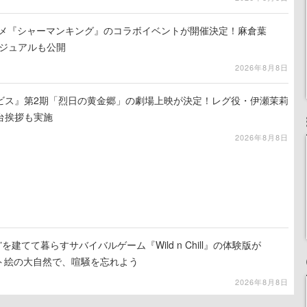
ニメ『シャーマンキング』のコラボイベントが開催決定！麻倉葉
ビジュアルも公開
2026年8月8日
ビス』第2期「烈日の黄金郷」の劇場上映が決定！レグ役・伊瀬茉莉
台挨拶も実施
2026年8月8日
を建てて暮らすサバイバルゲーム『Wild n Chill』の体験版が
ット絵の大自然で、喧騒を忘れよう
2026年8月8日