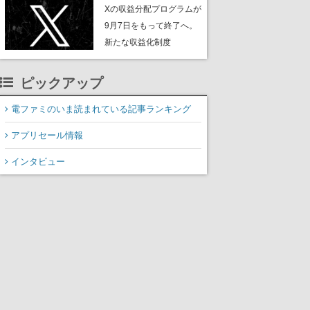
ンペーンなども発表
Xの収益分配プログラムが
9月7日をもって終了へ。
新たな収益化制度
「Original Content
Rewards Program」を発
ピックアップ
表
電ファミのいま読まれている記事ランキング
アプリセール情報
インタビュー