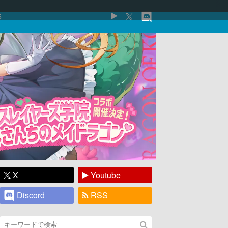
5
X
Youtube
Discord
RSS