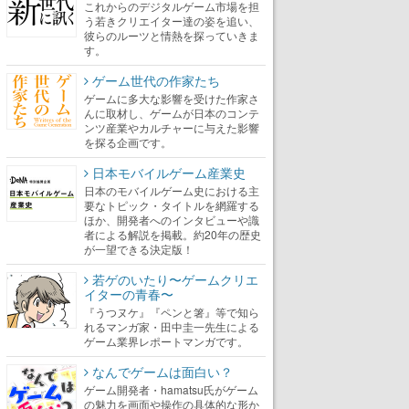
これからのデジタルゲーム市場を担
う若きクリエイター達の姿を追い、
彼らのルーツと情熱を探っていきま
す。
ゲーム世代の作家たち
ゲームに多大な影響を受けた作家さ
んに取材し、ゲームが日本のコンテ
ンツ産業やカルチャーに与えた影響
を探る企画です。
日本モバイルゲーム産業史
日本のモバイルゲーム史における主
要なトピック・タイトルを網羅する
ほか、開発者へのインタビューや識
者による解説を掲載。約20年の歴史
が一望できる決定版！
若ゲのいたり〜ゲームクリエ
イターの青春〜
『うつヌケ』『ペンと箸』等で知ら
れるマンガ家・田中圭一先生による
ゲーム業界レポートマンガです。
なんでゲームは面白い？
ゲーム開発者・hamatsu氏がゲーム
の魅力を画面や操作の具体的な形か