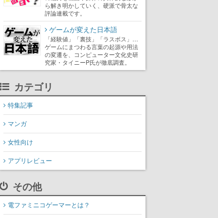
ら解き明かしていく、硬派で骨太な
評論連載です。
ゲームが変えた日本語
「経験値」「裏技」「ラスボス」…
ゲームにまつわる言葉の起源や用法
の変遷を、コンピューター文化史研
究家・タイニーP氏が徹底調査。
カテゴリ
特集記事
マンガ
女性向け
アプリレビュー
その他
電ファミニコゲーマーとは？