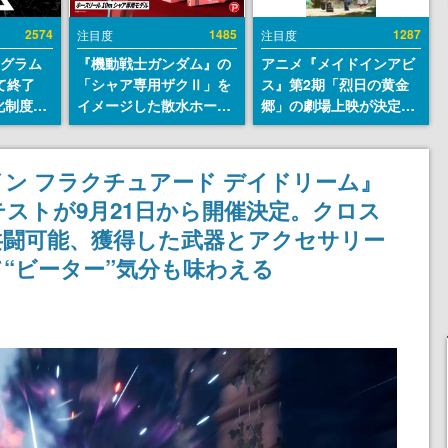
2574
1485
1287
注目度
注目度
ログラム
『機動戦士ガンダム』の
アニメ『メイドインアビ
て終了
「シャア専用ザクⅡ」を
ス』第2期「烈日の黄金
化制度
イメージした散水ホース
郷」の劇場上映が決定！
ent
リールが予約開始。本体
レグ役・伊瀬茉莉也さん
ram」を
にはシャアのパーソナル
らが登壇する舞台挨拶も
マークやジオン公国軍の
実施
ン フラクチュアード デイドリーム』
エンブレム、型式番号な
ストが9月21日から開催決定。クロス
どを配置
共闘可能、獲得した武器とアクセサリー
“ビーター”気分も味わえる