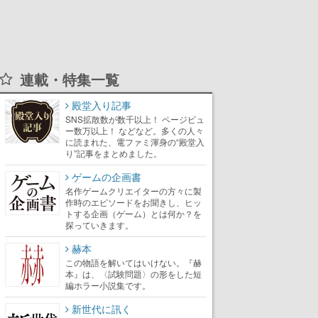
連載・特集一覧
殿堂入り記事
SNS拡散数が数千以上！ ページビュ
ー数万以上！ などなど。多くの人々
に読まれた、電ファミ渾身の“殿堂入
り”記事をまとめました。
ゲームの企画書
名作ゲームクリエイターの方々に製
作時のエピソードをお聞きし、ヒッ
トする企画（ゲーム）とは何か？を
探っていきます。
赫本
この物語を解いてはいけない。『赫
本』は、〈試験問題〉の形をした短
編ホラー小説集です。
新世代に訊く