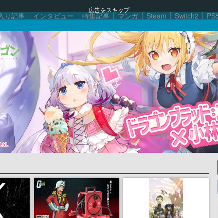
広告をスキップ
入り記事
インタビュー
特集記事
マンガ
Steam
Switch2
PS