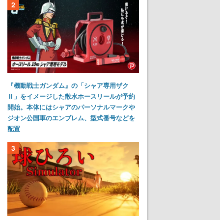
2
『機動戦士ガンダム』の「シャア専用ザク
Ⅱ」をイメージした散水ホースリールが予約
開始。本体にはシャアのパーソナルマークや
ジオン公国軍のエンブレム、型式番号などを
配置
3