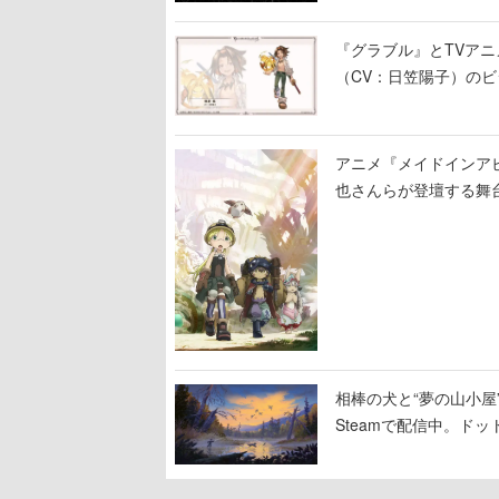
『グラブル』とTVア
（CV：日笠陽子）の
アニメ『メイドインア
也さんらが登壇する舞
相棒の犬と“夢の山小屋”
Steamで配信中。ド