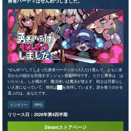
勇者パーティはぜんめつしました。
“ぜんめつ”してしまった勇者パーティから1人だけ選んで、ともに迷
宮からの脱出を目指すダンジョン探索RPGです。 ただし勇者は「は
い/いいえ」しか喋れず、魔法使いは魔法が使えず、戦士は可愛らし
い人形になっていて、僧侶は██を崇拝しています。誰を救うのかを
選ぶのは、あなたです。
インディー
RPG
リリース日：2026年第4四半期
Steamストアページ