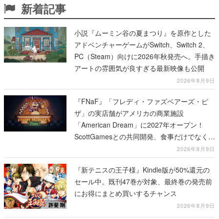
新着記事
小説『ムーミン谷の夏まつり』を原作とした
アドベンチャーゲームがSwitch、Switch 2、
PC（Steam）向けに2026年秋発売へ。手描き
アートの雰囲気が良すぎる最新映像も公開
2026年8月9日
『FNaF』「フレディ・ファズベアーズ・ピ
ザ」の実店舗がアメリカの商業施設
「American Dream」に2027年オープン！
ScottGamesとの共同開発、食事だけでなくス
テージショーや没入型のホラー体験も楽しめ
2026年8月9日
る
『新テニスの王子様』Kindle版が50%還元の
セール中。既刊47巻が対象、最終巻の発売前
にお得にまとめ買いするチャンス
2026年8月9日