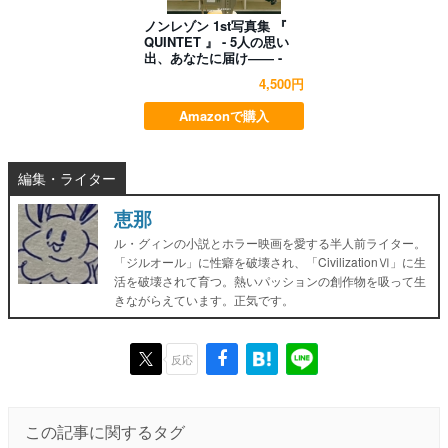
ノンレゾン 1st写真集 『
QUINTET 』 - 5人の思い
出、あなたに届け―― -
4,500円
Amazonで購入
編集・ライター
恵那
ル・グィンの小説とホラー映画を愛する半人前ライター。
「ジルオール」に性癖を破壊され、「CivilizationⅥ」に生
活を破壊されて育つ。熱いパッションの創作物を吸って生
きながらえています。正気です。
反応
この記事に関するタグ