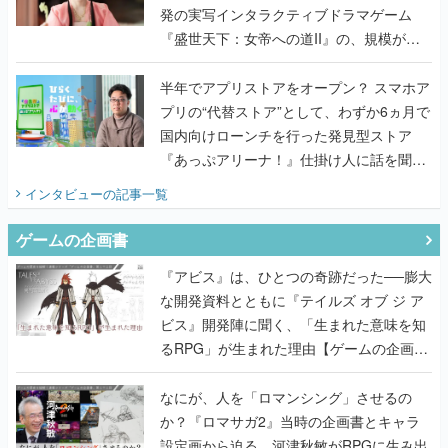
発の実写インタラクティブドラマゲーム
『盛世天下：女帝への道II』の、規模が違
うこだわりをプロデューサーに聞いた
半年でアプリストアをオープン？ スマホア
プリの“代替ストア”として、わずか6ヵ月で
国内向けローンチを行った発見型ストア
『あっぷアリーナ！』仕掛け人に話を聞い
てみた
インタビュー
の記事一覧
ゲームの企画書
『アビス』は、ひとつの奇跡だった──膨大
な開発資料とともに『テイルズ オブ ジ ア
ビス』開発陣に聞く、「生まれた意味を知
るRPG」が生まれた理由【ゲームの企画
書】
なにが、人を「ロマンシング」させるの
か？『ロマサガ2』当時の企画書とキャラ
設定画から迫る、河津秋敏がRPGに生み出