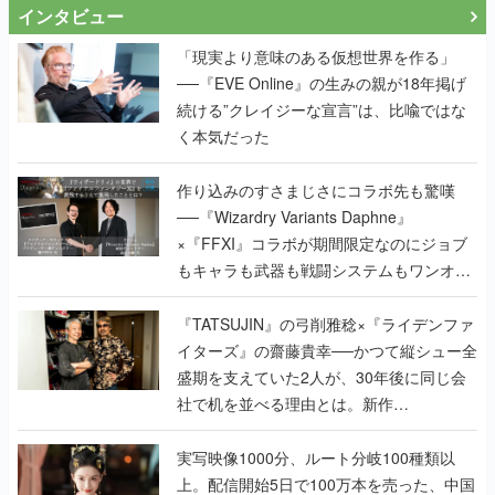
インタビュー
「現実より意味のある仮想世界を作る」
──『EVE Online』の生みの親が18年掲げ
続ける”クレイジーな宣言”は、比喩ではな
く本気だった
作り込みのすさまじさにコラボ先も驚嘆
──『Wizardry Variants Daphne』
×『FFXI』コラボが期間限定なのにジョブ
もキャラも武器も戦闘システムもワンオフ
で作り込まれた理由を両ディレクターに聞
く
『TATSUJIN』の弓削雅稔×『ライデンファ
イターズ』の齋藤貴幸──かつて縦シュー全
盛期を支えていた2人が、30年後に同じ会
社で机を並べる理由とは。新作
『TATSUJIN EXTREME』で初タッグを組
んだレジェンド2人に訊く開発秘話
実写映像1000分、ルート分岐100種類以
上。配信開始5日で100万本を売った、中国