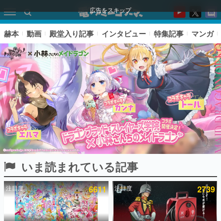
広告をスキップ
赫本
動画
殿堂入り記事
インタビュー
特集記事
マンガ
いま読まれている記事
ピックアップ
注目度
6611
注目度
2739
電ファミのいま読まれている記事ランキング
アプリセール情報