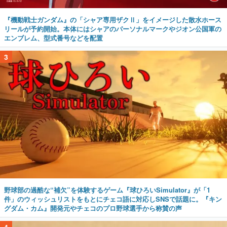
『機動戦士ガンダム』の「シャア専用ザクⅡ」をイメージした散水ホース
リールが予約開始。本体にはシャアのパーソナルマークやジオン公国軍の
エンブレム、型式番号などを配置
3
野球部の過酷な“補欠”を体験するゲーム『球ひろいSimulator』が「1
件」のウィッシュリストをもとにチェコ語に対応しSNSで話題に。『キン
グダム・カム』開発元やチェコのプロ野球選手から称賛の声