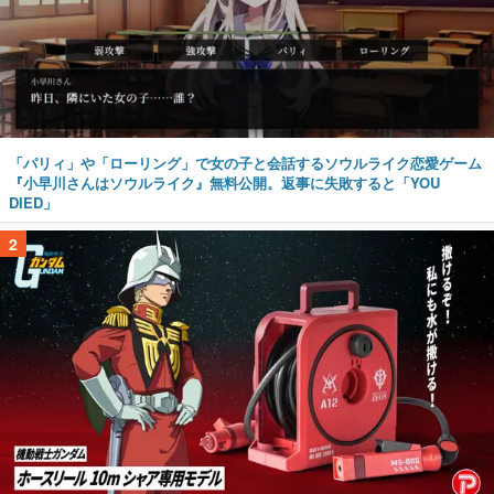
「パリィ」や「ローリング」で女の子と会話するソウルライク恋愛ゲーム
『小早川さんはソウルライク』無料公開。返事に失敗すると「YOU
DIED」
2