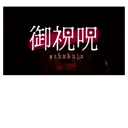
日本のコンテンツ産業やカルチャーに与えた影響を探る企
画です。
日本モバイルゲーム産業史
日本のモバイルゲーム史における主要なトピック・タイト
ルを網羅するほか、開発者へのインタビューや識者による
解説を掲載。約20年の歴史が一望できる決定版！
若ゲのいたり〜ゲームクリエイターの青春〜
『うつヌケ』『ペンと箸』等で知られるマンガ家・田中圭
一先生によるゲーム業界レポートマンガです。
なんでゲームは面白い？
ゲーム開発者・hamatsu氏がゲームの魅力を画面や操作の
具体的な形から解き明かしていく、硬派で骨太な評論連載
です。
ゲームが変えた日本語
「経験値」「裏技」「ラスボス」… ゲームにまつわる言葉
の起源や用法の変遷を、コンピューター文化史研究家・タ
イニーP氏が徹底調査。
カテゴリ
特集記事