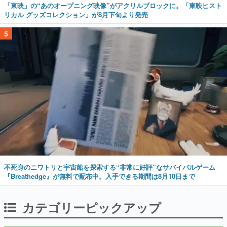
「東映」の“あのオープニング映像”がアクリルブロックに。「東映ヒスト
リカル グッズコレクション」が8月下旬より発売
5
不死身のニワトリと宇宙船を探索する“非常に好評”なサバイバルゲーム
『Breathedge』が無料で配布中。入手できる期間は8月10日まで
カテゴリーピックアップ