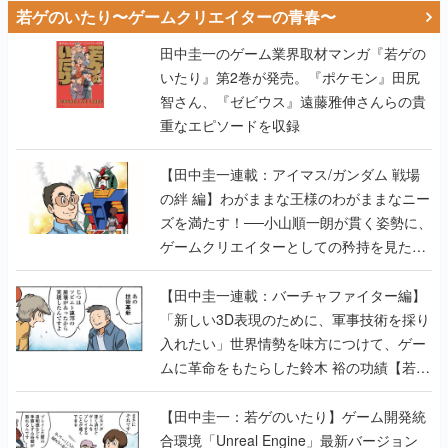
若ゲのいたり〜ゲームクリエイターの青春〜
田中圭一のゲーム業界取材マンガ『若ゲの
いたり』第2巻が発売。『ポケモン』田尻
智さん、『ゼビウス』遠藤雅伸さんらの貴
重なエピソードを収録
【田中圭一連載：アイマス/ガンダム 戦場
の絆 編】わがままな王様のわがままなニー
ズを満たす！──小山順一朗が貫く姿勢に、
ゲームクリエイターとしての矜持を見た
【若ゲのいたり最終回】
【田中圭一連載：バーチャファイター編】
「新しい3D表現のために、軍事技術を採り
入れたい」世界情勢を味方につけて、ゲー
ムに革命をもたらした鈴木 裕の功績【若ゲ
のいたり】
【田中圭一：若ゲのいたり】ゲーム開発統
合環境「Unreal Engine」最新バージョン