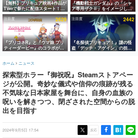
【無料】プリキュア映画4作品が
『機動戦士ガンダム』の「シャ
TVerで新たに配信スタート！な
ア専用ザクⅡ」をイメージした
インタビュー
んと2018年～2024年の映画ほぼ
散水ホースリールが予約開始。
注目度
2629
注目度
2442
すべてが見放題に、ぶっちゃけ
本体にはシャアのパーソナルマ
連載・特集一覧
ありえないラインナップ
ークやジオン公国軍のエンブレ
ム、型式番号などを配置
殿堂入り記事
SNS拡散数が数千以上！ ページビュー数万以上！ などな
『プリコネR』と『ウマ娘 プリ
『名探偵プリキュア！』謎の怪
ど。多くの人々に読まれた、電ファミ渾身の“殿堂入り”記
ティーダービー』のコラボが決
盗「デッチ・アゲイン」の担当
事をまとめました。
定！“最大170連無料”の8.5周年
キャストは天﨑滉平さんと判
キャンペーンなども発表
明。『Re:ゼロから始める異世
ゲームの企画書
ホーム
ニュース
界生活』オットー役、『ヒプノ
名作ゲームクリエイターの方々に製作時のエピソードをお
聞きし、ヒットする企画（ゲーム）とは何か？を探ってい
シスマイク』山田三郎役など
探索型ホラー『御祝呪』Steamストアペー
きます。
ジが公開。奇妙な儀式や信仰の痕跡が残る
赫本
この物語を解いてはいけない。『赫本』は、〈試験問題〉
不気味な日本家屋を舞台に、自身の血族の
の形をした短編ホラー小説集です。
呪いを解きつつ、閉ざされた空間からの脱
出を目指す
新世代に訊く
これからのデジタルゲーム市場を担う若きクリエイター達
の姿を追い、彼らのルーツと情熱を探っていきます。
2024年9月5日 17:54
反応
ゲーム世代の作家たち
ゲームに多大な影響を受けた作家さんに取材し、ゲームが