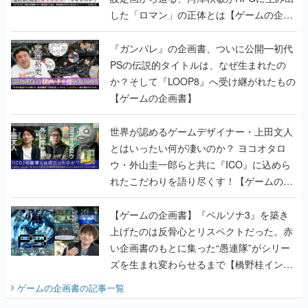
した「ロマン」の正体とは【ゲームの企画
書】
『ガンパレ』の企画書、ついに公開━初代
PSの伝説的タイトルは、なぜ生まれたの
か？そして『LOOP8』へ受け継がれたもの
【ゲームの企画書】
世界が認めるゲームデザイナー・上田文人
とはいったい何が凄いのか？ ヨコオタロ
ウ・外山圭一郎らと共に『ICO』に込めら
れたこだわりを語り尽くす！【ゲームの企
画書】
【ゲームの企画書】『ペルソナ3』を築き
上げたのは反骨心とリスペクトだった。赤
い企画書のもとに集った“愚連隊”がシリー
ズを生まれ変わらせるまで【橋野桂インタ
ビュー】
ゲームの企画書
の記事一覧