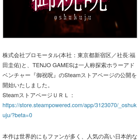
株式会社プロモータル(本社：東京都新宿区／社長:福
田圭佑)と、TENJO GAMESは一人称探索ホラーアド
ベンチャー『御祝呪』のSteamストアページの公開を
開始いたしました。
SteamストアページＵＲＬ：
https://store.steampowered.com/app/3123070/_oshuk
uju/?beta=0
本作は世界的にもファンが多く、人気の高い日本的な