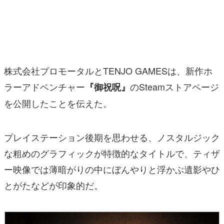
マンガ
女性向け
アプリレビュー
株式会社プロモータルとTENJO GAMESは、新作ホ
その他
ラーアドベンチャー
のSteamストアページ
『御祝呪』
を公開したことを伝えた。
電ファミニコゲーマーとは？
運営：株式会社マレ
プレイステーション後期を思わせる、ノスタルジック
な粗めのグラフィックが特徴的なタイトルで、ティザ
ー映像では薄暗がりの中にぼんやりと浮かぶ遺影やひ
とがたなどが印象的だ。