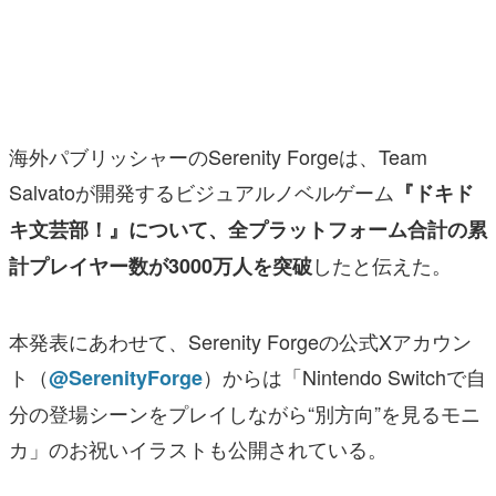
マンガ
女性向け
アプリレビュー
海外パブリッシャーのSerenity Forgeは、Team
その他
Salvatoが開発するビジュアルノベルゲーム
『ドキド
キ文芸部！』について、全プラットフォーム合計の累
電ファミニコゲーマーとは？
したと伝えた。
計プレイヤー数が3000万人を突破
運営：株式会社マレ
本発表にあわせて、Serenity Forgeの公式Xアカウン
ト（
）からは「Nintendo Switchで自
@SerenityForge
分の登場シーンをプレイしながら“別方向”を見るモニ
カ」のお祝いイラストも公開されている。