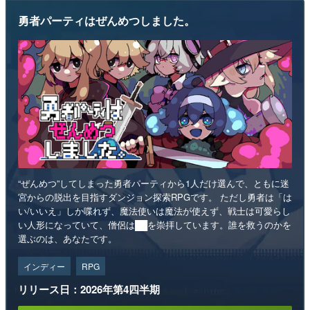
勇者パーティはぜんめつしました。
“ぜんめつ”してしまった勇者パーティから1人だけ選んで、ともに迷
宮からの脱出を目指すダンジョン探索RPGです。 ただし勇者は「は
い/いいえ」しか喋れず、魔法使いは魔法が使えず、戦士は可愛らし
い人形になっていて、僧侶は██を崇拝しています。誰を救うのかを
選ぶのは、あなたです。
インディー
RPG
リリース日：2026年第4四半期