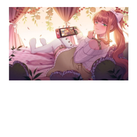
日本のコンテンツ産業やカルチャーに与えた影響を探る企
画です。
日本モバイルゲーム産業史
日本のモバイルゲーム史における主要なトピック・タイト
ルを網羅するほか、開発者へのインタビューや識者による
解説を掲載。約20年の歴史が一望できる決定版！
若ゲのいたり〜ゲームクリエイターの青春〜
『うつヌケ』『ペンと箸』等で知られるマンガ家・田中圭
一先生によるゲーム業界レポートマンガです。
なんでゲームは面白い？
ゲーム開発者・hamatsu氏がゲームの魅力を画面や操作の
具体的な形から解き明かしていく、硬派で骨太な評論連載
です。
ゲームが変えた日本語
「経験値」「裏技」「ラスボス」… ゲームにまつわる言葉
の起源や用法の変遷を、コンピューター文化史研究家・タ
イニーP氏が徹底調査。
カテゴリ
特集記事