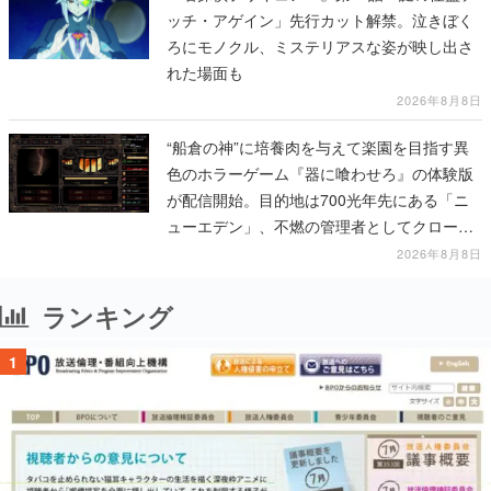
ッチ・アゲイン」先行カット解禁。泣きぼく
ろにモノクル、ミステリアスな姿が映し出さ
れた場面も
2026年8月8日
“船倉の神”に培養肉を与えて楽園を目指す異
色のホラーゲーム『器に喰わせろ』の体験版
が配信開始。目的地は700光年先にある「ニ
ューエデン」、不燃の管理者としてクローン
人間を増やし、加工して神に捧げる
2026年8月8日
ランキング
1