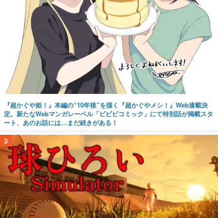
『超かぐや姫！』本編の“10年後”を描く『超かぐやメシ！』Web連載決
定。新たなWebマンガレーベル「ビビビコミック」にて特別話が掲載スタ
ート、あのお話には…まだ続きがある！
3