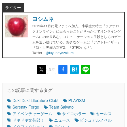
ライター
ヨシムネ
2019年11月に電ファミへ加入。小学生の時に『ラグナロ
クオンライン』に出会ったことがきっかけでオンラインゲ
ームにのめり込む。コミュニケーション手段としてのゲー
ムを追い続けている。好きなゲームは『アクトレイザー』
『新・世界樹の迷宮2』『GTFO』など。
Twitter：
@fuyunoyozakura
反応
この記事に関するタグ
Doki Doki Literature Club!
PLAYISM
Serenity Forge
Team Salvato
アドベンチャーゲーム
サイコホラー
セールス
ドキドキ文芸部！
ニュース
ビジュアルノベル
メタフィクション
ヨシムネ