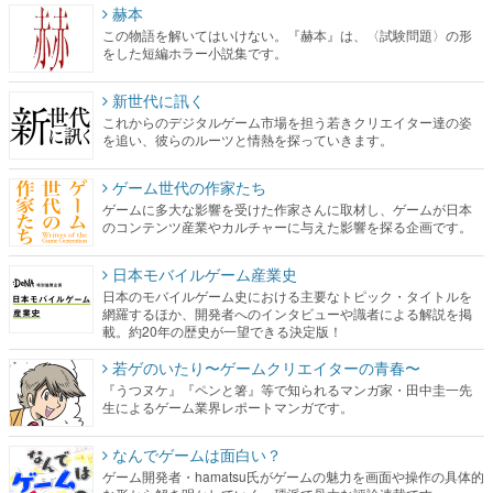
赫本
この物語を解いてはいけない。『赫本』は、〈試験問題〉の形
をした短編ホラー小説集です。
新世代に訊く
これからのデジタルゲーム市場を担う若きクリエイター達の姿
を追い、彼らのルーツと情熱を探っていきます。
ゲーム世代の作家たち
ゲームに多大な影響を受けた作家さんに取材し、ゲームが日本
のコンテンツ産業やカルチャーに与えた影響を探る企画です。
日本モバイルゲーム産業史
日本のモバイルゲーム史における主要なトピック・タイトルを
網羅するほか、開発者へのインタビューや識者による解説を掲
載。約20年の歴史が一望できる決定版！
若ゲのいたり〜ゲームクリエイターの青春〜
『うつヌケ』『ペンと箸』等で知られるマンガ家・田中圭一先
生によるゲーム業界レポートマンガです。
なんでゲームは面白い？
ゲーム開発者・hamatsu氏がゲームの魅力を画面や操作の具体的