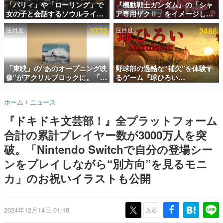
「パリィ」や「ローリング」で
『機動戦士ガンダム』の「シャ
女の子と会話するソウルライク
ア専用ザクⅡ」をイメージした
インタビュー
恋愛ゲーム『小早川さんはソウ
散水ホースリールが予約開始。
注目度
2772
注目度
2486
ルライク』無料公開。返事に失
本体にはシャアのパーソナルマ
連載・特集一覧
敗すると「YOU DIED」
ークやジオン公国軍のエンブレ
ム、型式番号などを配置
殿堂入り記事
SNS拡散数が数千以上！ ページビュー数万以上！ などな
「東映」の“あのオープニング映
野球部の過酷な“補欠”を体験す
ど。多くの人々に読まれた、電ファミ渾身の“殿堂入り”記
像”がアクリルブロックに。「東
るゲーム『球ひろい
事をまとめました。
映ヒストリカル グッズコレクシ
Simulator』が「1件」のウィッ
ョン」が8月下旬より発売
シュリストをもとにチェコ語に
ゲームの企画書
ホーム
ニュース
対応しSNSで話題に。『キング
名作ゲームクリエイターの方々に製作時のエピソードをお
聞きし、ヒットする企画（ゲーム）とは何か？を探ってい
ダム・カム』開発元やチェコの
『ドキドキ文芸部！』全プラットフォーム
きます。
プロ野球選手から称賛の声
合計の累計プレイヤー数が3000万人を突
赫本
この物語を解いてはいけない。『赫本』は、〈試験問題〉
破。「Nintendo Switchで自分の登場シー
の形をした短編ホラー小説集です。
ンをプレイしながら“別方向”を見るモニ
カ」のお祝いイラストも公開
新世代に訊く
これからのデジタルゲーム市場を担う若きクリエイター達
の姿を追い、彼らのルーツと情熱を探っていきます。
2024年12月14日 01:18
反応
ゲーム世代の作家たち
ゲームに多大な影響を受けた作家さんに取材し、ゲームが