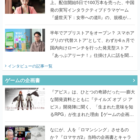
上。配信開始5日で100万本を売った、中国
発の実写インタラクティブドラマゲーム
『盛世天下：女帝への道II』の、規模が違
うこだわりをプロデューサーに聞いた
半年でアプリストアをオープン？ スマホア
プリの“代替ストア”として、わずか6ヵ月で
国内向けローンチを行った発見型ストア
『あっぷアリーナ！』仕掛け人に話を聞い
てみた
インタビュー
の記事一覧
ゲームの企画書
『アビス』は、ひとつの奇跡だった──膨大
な開発資料とともに『テイルズ オブ ジ ア
ビス』開発陣に聞く、「生まれた意味を知
るRPG」が生まれた理由【ゲームの企画
書】
なにが、人を「ロマンシング」させるの
か？『ロマサガ2』当時の企画書とキャラ