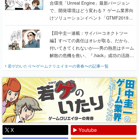
合環境「Unreal Engine」最新バージョン
で、開発環境はどう変わる？ ゲーム業界向
けソリューションイベント「GTMF2019」
に行って、より理解を深めよう【PR】
【田中圭一連載：サイバーコネクトツー
編】すべての責任はオレが取る。だから、
付いてきてくれないか──男の熱意はチーム
解散の危機を救い、『.hack』成功の活路を
開く。業界の快男児・松山 洋に流れる血は
若ゲのいたり〜ゲームクリエイターの青春〜
の記事一覧
『少年ジャンプ』色だった【若ゲのいた
り】
X
Youtube