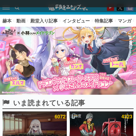
広告をスキップ
赫本
動画
殿堂入り記事
インタビュー
特集記事
マンガ
いま読まれている記事
ピックアップ
注目度
6072
注目度
4323
電ファミのいま読まれている記事ランキング
アプリセール情報