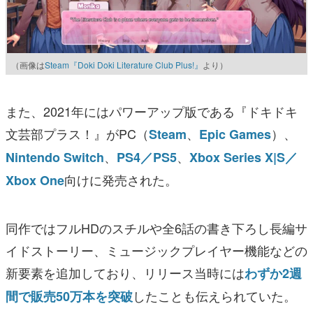
（画像は
Steam『Doki Doki Literature Club Plus!』
より）
また、2021年にはパワーアップ版である『ドキドキ
文芸部プラス！』がPC（
、
）、
Steam
Epic Games
、
、
Nintendo Switch
PS4／PS5
Xbox Series X|S／
向けに発売された。
Xbox One
同作ではフルHDのスチルや全6話の書き下ろし長編サ
イドストーリー、ミュージックプレイヤー機能などの
新要素を追加しており、リリース当時には
わずか2週
したことも伝えられていた。
間で販売50万本を突破