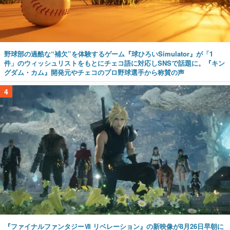
野球部の過酷な“補欠”を体験するゲーム『球ひろいSimulator』が「1
件」のウィッシュリストをもとにチェコ語に対応しSNSで話題に。『キン
グダム・カム』開発元やチェコのプロ野球選手から称賛の声
4
『ファイナルファンタジーⅦ リベレーション』の新映像が8月26日早朝に