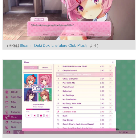
（画像は
Steam『Doki Doki Literature Club Plus!』
より）