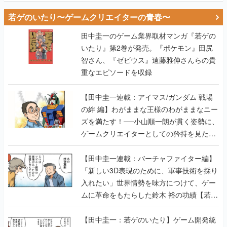
若ゲのいたり〜ゲームクリエイターの青春〜
田中圭一のゲーム業界取材マンガ『若ゲの
いたり』第2巻が発売。『ポケモン』田尻
智さん、『ゼビウス』遠藤雅伸さんらの貴
重なエピソードを収録
【田中圭一連載：アイマス/ガンダム 戦場
の絆 編】わがままな王様のわがままなニー
ズを満たす！──小山順一朗が貫く姿勢に、
ゲームクリエイターとしての矜持を見た
【若ゲのいたり最終回】
【田中圭一連載：バーチャファイター編】
「新しい3D表現のために、軍事技術を採り
入れたい」世界情勢を味方につけて、ゲー
ムに革命をもたらした鈴木 裕の功績【若ゲ
のいたり】
【田中圭一：若ゲのいたり】ゲーム開発統