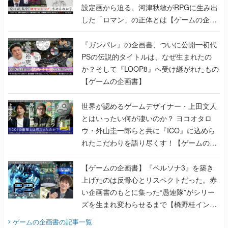
設定画から迫る、河津秋敏がRPGに生み出
した「ロマン」の正体とは【ゲームの企画
書】
『ガンパレ』の企画書、ついに公開━初代
PSの伝説的タイトルは、なぜ生まれたの
か？そして『LOOP8』へ受け継がれたもの
【ゲームの企画書】
世界が認めるゲームデザイナー・上田文人
とはいったい何が凄いのか？ ヨコオタロ
ウ・外山圭一郎らと共に『ICO』に込めら
れたこだわりを語り尽くす！【ゲームの企
画書】
【ゲームの企画書】『ペルソナ3』を築き
上げたのは反骨心とリスペクトだった。赤
い企画書のもとに集った“愚連隊”がシリー
ズを生まれ変わらせるまで【橋野桂インタ
ビュー】
ゲームの企画書
の記事一覧