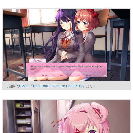
（画像は
Steam『Doki Doki Literature Club Plus!』
より）