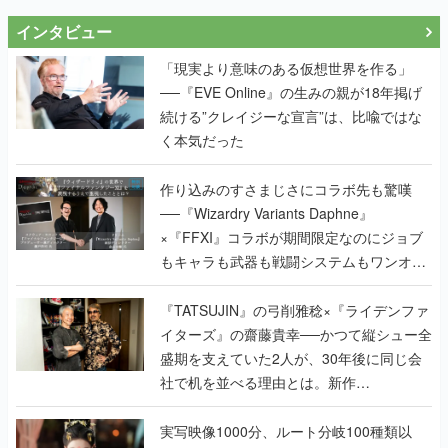
インタビュー
「現実より意味のある仮想世界を作る」
──『EVE Online』の生みの親が18年掲げ
続ける”クレイジーな宣言”は、比喩ではな
く本気だった
作り込みのすさまじさにコラボ先も驚嘆
──『Wizardry Variants Daphne』
×『FFXI』コラボが期間限定なのにジョブ
もキャラも武器も戦闘システムもワンオフ
で作り込まれた理由を両ディレクターに聞
く
『TATSUJIN』の弓削雅稔×『ライデンファ
イターズ』の齋藤貴幸──かつて縦シュー全
盛期を支えていた2人が、30年後に同じ会
社で机を並べる理由とは。新作
『TATSUJIN EXTREME』で初タッグを組
んだレジェンド2人に訊く開発秘話
実写映像1000分、ルート分岐100種類以