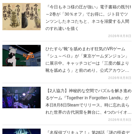
『今日もネコ様の圧が強い』電子書籍の既刊1
～2巻が「30％オフ」でお得に。ジト目でツ
ンツンしたネコたちと、ネコを溺愛する人間
のすれ違いを描く
2026年8月8日
ひたすら“靴”を舐めまわす狂気のVRゲーム
『シュ～ペロ』が「東京ゲームダンジョン」
に展示中。キャッチコピーは「三度の飯より
靴を舐めよう」と前のめり。公式アカウント
も開設され、2026年リリースに向けて開発中
2026年8月8日
【2人協力】神秘的な空間でパズルを解き進め
るゲーム『Together in Forgotten Lands』が
本日8月8日Steamでリリース。時に忘れ去ら
れた世界の古代洞窟を舞台に、4つのバイオー
ムを探索しながら脱出を目指す
2026年8月8日
『名探偵プリキュア！』第28話「謎の怪盗デ