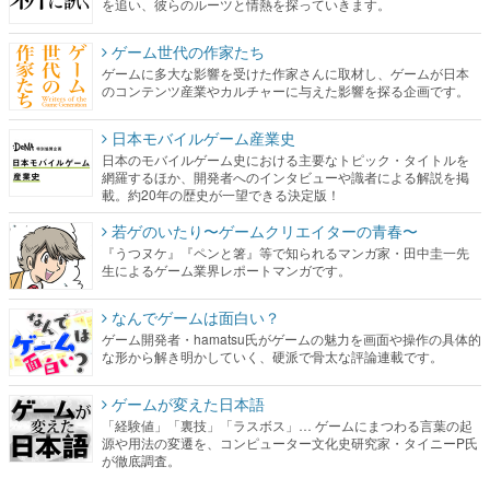
を追い、彼らのルーツと情熱を探っていきます。
ゲーム世代の作家たち
ゲームに多大な影響を受けた作家さんに取材し、ゲームが日本
のコンテンツ産業やカルチャーに与えた影響を探る企画です。
日本モバイルゲーム産業史
日本のモバイルゲーム史における主要なトピック・タイトルを
網羅するほか、開発者へのインタビューや識者による解説を掲
載。約20年の歴史が一望できる決定版！
若ゲのいたり〜ゲームクリエイターの青春〜
『うつヌケ』『ペンと箸』等で知られるマンガ家・田中圭一先
生によるゲーム業界レポートマンガです。
なんでゲームは面白い？
ゲーム開発者・hamatsu氏がゲームの魅力を画面や操作の具体的
な形から解き明かしていく、硬派で骨太な評論連載です。
ゲームが変えた日本語
「経験値」「裏技」「ラスボス」… ゲームにまつわる言葉の起
源や用法の変遷を、コンピューター文化史研究家・タイニーP氏
が徹底調査。