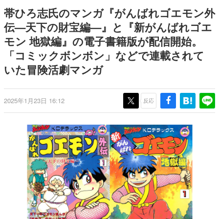
日本のコンテンツ産業やカルチャーに与えた影響を探る企
帯ひろ志氏のマンガ『がんばれゴエモン外
画です。
伝—天下の財宝編—』と『新がんばれゴエ
日本モバイルゲーム産業史
モン 地獄編』の電子書籍版が配信開始。
日本のモバイルゲーム史における主要なトピック・タイト
ルを網羅するほか、開発者へのインタビューや識者による
「コミックボンボン」などで連載されて
解説を掲載。約20年の歴史が一望できる決定版！
いた冒険活劇マンガ
若ゲのいたり〜ゲームクリエイターの青春〜
『うつヌケ』『ペンと箸』等で知られるマンガ家・田中圭
一先生によるゲーム業界レポートマンガです。
2025年1月23日 16:12
反応
なんでゲームは面白い？
ゲーム開発者・hamatsu氏がゲームの魅力を画面や操作の
具体的な形から解き明かしていく、硬派で骨太な評論連載
です。
ゲームが変えた日本語
「経験値」「裏技」「ラスボス」… ゲームにまつわる言葉
の起源や用法の変遷を、コンピューター文化史研究家・タ
イニーP氏が徹底調査。
カテゴリ
特集記事