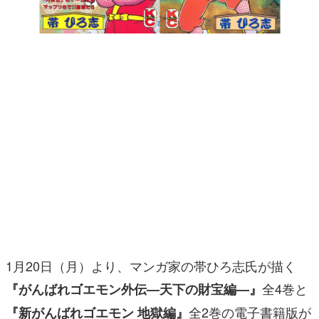
マンガ
女性向け
アプリレビュー
その他
電ファミニコゲーマーとは？
運営：株式会社マレ
1月20日（月）より、マンガ家の帯ひろ志氏が描く
全4巻と
『がんばれゴエモン外伝—天下の財宝編—』
全2巻の電子書籍版が
『新がんばれゴエモン 地獄編』