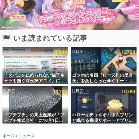
インタビュー
連載・特集一覧
殿堂入り記事
いま読まれている記事
SNS拡散数が数千以上！ ページビュー数万以上！ などな
ど。多くの人々に読まれた、電ファミ渾身の“殿堂入り”記
事をまとめました。
注目度
30899
注目度
13794
ゲームの企画書
名作ゲームクリエイターの方々に製作時のエピソードをお
聞きし、ヒットする企画（ゲーム）とは何か？を探ってい
「タバコを止められない猫耳キ
ゴッホの名画『ローヌ川の星月
きます。
ャラを描く深夜枠アニメ」に視
夜』をあしらった傘やトートバ
赫本
聴者の一部から批判意見。違法
ッグなどが登場。8月7日21時よ
この物語を解いてはいけない。『赫本』は、〈試験問題〉
注目度
11198
注目度
10780
薬物の使用と思しき描写も含め
り2日間限定で予約販売
の形をした短編ホラー小説集です。
て、BPOが議論を交わす
新世代に訊く
「プチプチ」の川上産業が「プ
ハローキティやポムポムプリン
これからのデジタルゲーム市場を担う若きクリエイター達
の姿を追い、彼らのルーツと情熱を探っていきます。
チプチ株式会社」に10月1日よ
と眠れる睡眠サポートアプリ
り社名変更へ。創業58年で初め
『ゆめたび』が配信中。キャラ
ての変更で、“プチッ”と鳴るお
ごとのASMRや目覚ましアラー
ゲーム世代の作家たち
ホーム
ニュース
なじみの緩衝材が会社の名前に
ムも搭載
ゲームに多大な影響を受けた作家さんに取材し、ゲームが