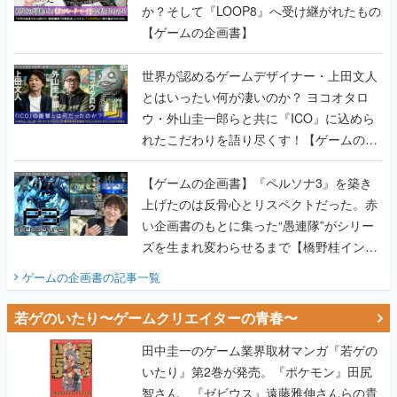
か？そして『LOOP8』へ受け継がれたもの
【ゲームの企画書】
世界が認めるゲームデザイナー・上田文人
とはいったい何が凄いのか？ ヨコオタロ
ウ・外山圭一郎らと共に『ICO』に込めら
れたこだわりを語り尽くす！【ゲームの企
画書】
【ゲームの企画書】『ペルソナ3』を築き
上げたのは反骨心とリスペクトだった。赤
い企画書のもとに集った“愚連隊”がシリー
ズを生まれ変わらせるまで【橋野桂インタ
ビュー】
ゲームの企画書
の記事一覧
若ゲのいたり〜ゲームクリエイターの青春〜
田中圭一のゲーム業界取材マンガ『若ゲの
いたり』第2巻が発売。『ポケモン』田尻
智さん、『ゼビウス』遠藤雅伸さんらの貴