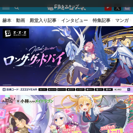
広告をスキップ
赫本
動画
殿堂入り記事
インタビュー
特集記事
マンガ
ピックアップ
電ファミのいま読まれている記事ランキング
アプリセール情報