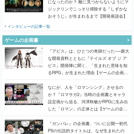
になったのか？ 敵に見つからないようにマ
ジックリンでこっそり掃除する『しずかな
おそうじ』が生まれるまで【開発座談会】
インタビュー
の記事一覧
ゲームの企画書
『アビス』は、ひとつの奇跡だった──膨大
な開発資料とともに『テイルズ オブ ジ ア
ビス』開発陣に聞く、「生まれた意味を知
るRPG」が生まれた理由【ゲームの企画
書】
なにが、人を「ロマンシング」させるの
か？『ロマサガ2』当時の企画書とキャラ
設定画から迫る、河津秋敏がRPGに生み出
した「ロマン」の正体とは【ゲームの企画
書】
『ガンパレ』の企画書、ついに公開━初代
PSの伝説的タイトルは、なぜ生まれたの