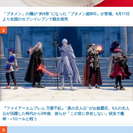
「ブタメン」の麺が“約4倍”になった「ブタメン超BIG」が登場。8月11日
より全国のセブンイレブンで順次発売
2
『ファイアーエムブレム 万紫千紅』“真の主人公”がお披露目。4人の主人
公が活躍した時代から5年後、彼らが「この世に存在しない」状況で魔
神・バロールと戦う
3