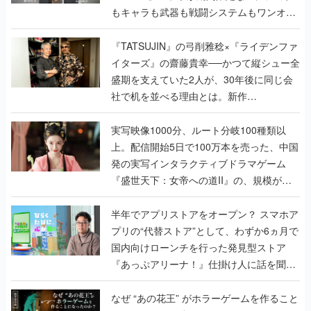
もキャラも武器も戦闘システムもワンオフ
で作り込まれた理由を両ディレクターに聞
く
『TATSUJIN』の弓削雅稔×『ライデンファ
イターズ』の齋藤貴幸──かつて縦シュー全
盛期を支えていた2人が、30年後に同じ会
社で机を並べる理由とは。新作
『TATSUJIN EXTREME』で初タッグを組
んだレジェンド2人に訊く開発秘話
実写映像1000分、ルート分岐100種類以
上。配信開始5日で100万本を売った、中国
発の実写インタラクティブドラマゲーム
『盛世天下：女帝への道II』の、規模が違
うこだわりをプロデューサーに聞いた
半年でアプリストアをオープン？ スマホア
プリの“代替ストア”として、わずか6ヵ月で
国内向けローンチを行った発見型ストア
『あっぷアリーナ！』仕掛け人に話を聞い
てみた
なぜ “あの花王” がホラーゲームを作ること