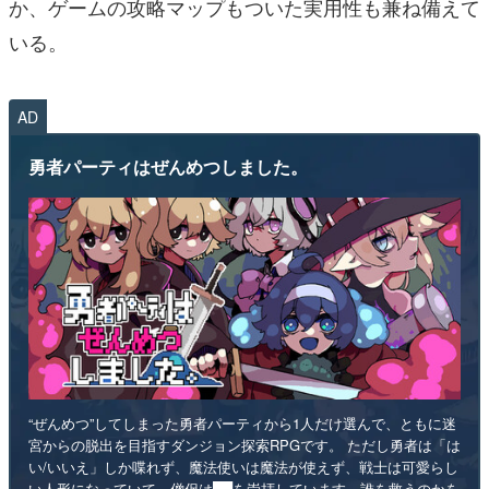
か、ゲームの攻略マップもついた実用性も兼ね備えて
いる。
AD
勇者パーティはぜんめつしました。
“ぜんめつ”してしまった勇者パーティから1人だけ選んで、ともに迷
宮からの脱出を目指すダンジョン探索RPGです。 ただし勇者は「は
い/いいえ」しか喋れず、魔法使いは魔法が使えず、戦士は可愛らし
い人形になっていて、僧侶は██を崇拝しています。誰を救うのかを