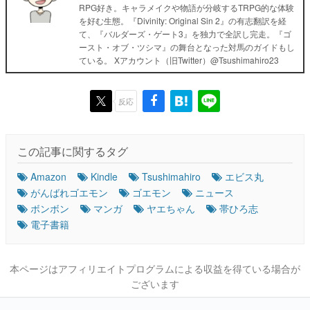
RPG好き。キャラメイクや物語が分岐するTRPG的な体験
を好む生態。『Divinity: Original Sin 2』の有志翻訳を経
て、『バルダーズ・ゲート3』を独力で全訳し完走。『ゴ
ースト・オブ・ツシマ』の舞台となった対馬のガイドもし
ている。 Xアカウント（旧Twitter）@Tsushimahiro23
反応
この記事に関するタグ
Amazon
Kindle
Tsushimahiro
エビス丸
がんばれゴエモン
ゴエモン
ニュース
ボンボン
マンガ
ヤエちゃん
帯ひろ志
電子書籍
本ページはアフィリエイトプログラムによる収益を得ている場合が
ございます