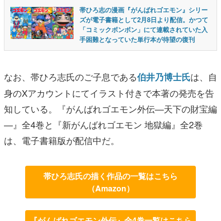
帯ひろ志の漫画『がんばれゴエモン』シリー
ズが電子書籍として2月8日より配信。かつて
「コミックボンボン」にて連載されていた入
手困難となっていた単行本が待望の復刊
なお、帯ひろ志氏のご子息である
は、自
伯井乃博士氏
身のXアカウントにてイラスト付きで本著の発売を告
知している。『がんばれゴエモン外伝—天下の財宝編
—』全4巻と『新がんばれゴエモン 地獄編』全2巻
は、電子書籍版が配信中だ。
帯ひろ志氏の描く作品の一覧はこちら
（Amazon）
『がんばれゴエモン外伝』全4巻一覧はこちら