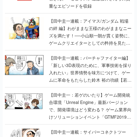
重なエピソードを収録
【田中圭一連載：アイマス/ガンダム 戦場
の絆 編】わがままな王様のわがままなニー
ズを満たす！──小山順一朗が貫く姿勢に、
ゲームクリエイターとしての矜持を見た
【若ゲのいたり最終回】
【田中圭一連載：バーチャファイター編】
「新しい3D表現のために、軍事技術を採り
入れたい」世界情勢を味方につけて、ゲー
ムに革命をもたらした鈴木 裕の功績【若ゲ
のいたり】
【田中圭一：若ゲのいたり】ゲーム開発統
合環境「Unreal Engine」最新バージョン
で、開発環境はどう変わる？ ゲーム業界向
けソリューションイベント「GTMF2019」
に行って、より理解を深めよう【PR】
【田中圭一連載：サイバーコネクトツー