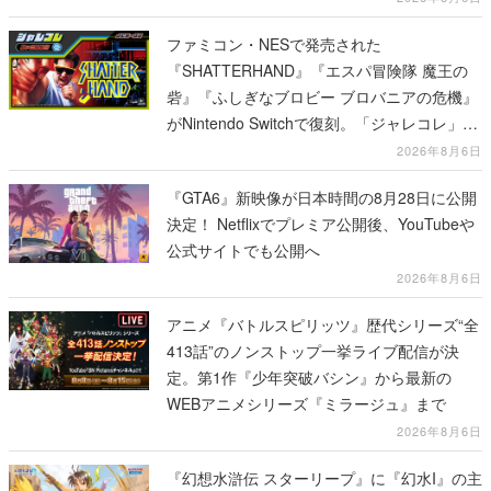
ファミコン・NESで発売された
『SHATTERHAND』『エスパ冒険隊 魔王の
砦』『ふしぎなブロビー ブロバニアの危機』
がNintendo Switchで復刻。「ジャレコレ」シ
リーズから3作が発売予定
2026年8月6日
『GTA6』新映像が日本時間の8月28日に公開
決定！ Netflixでプレミア公開後、YouTubeや
公式サイトでも公開へ
2026年8月6日
アニメ『バトルスピリッツ』歴代シリーズ“全
413話”のノンストップ一挙ライブ配信が決
定。第1作『少年突破バシン』から最新の
WEBアニメシリーズ『ミラージュ』まで
2026年8月6日
『幻想水滸伝 スターリープ』に『幻水I』の主