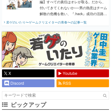
編】すべての責任はオレが取る。だから、
付いてきてくれないか──男の熱意はチーム
解散の危機を救い、『.hack』成功の活路を
開く。業界の快男児・松山 洋に流れる血は
若ゲのいたり〜ゲームクリエイターの青春〜
の記事一覧
『少年ジャンプ』色だった【若ゲのいた
り】
X
Youtube
Discord
RSS
ピックアップ