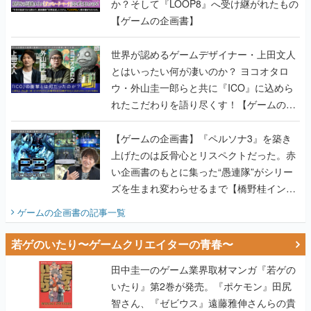
か？そして『LOOP8』へ受け継がれたもの
【ゲームの企画書】
世界が認めるゲームデザイナー・上田文人
とはいったい何が凄いのか？ ヨコオタロ
ウ・外山圭一郎らと共に『ICO』に込めら
れたこだわりを語り尽くす！【ゲームの企
画書】
【ゲームの企画書】『ペルソナ3』を築き
上げたのは反骨心とリスペクトだった。赤
い企画書のもとに集った“愚連隊”がシリー
ズを生まれ変わらせるまで【橋野桂インタ
ビュー】
ゲームの企画書
の記事一覧
若ゲのいたり〜ゲームクリエイターの青春〜
田中圭一のゲーム業界取材マンガ『若ゲの
いたり』第2巻が発売。『ポケモン』田尻
智さん、『ゼビウス』遠藤雅伸さんらの貴