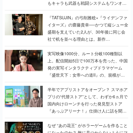
もキャラも武器も戦闘システムもワンオフ
で作り込まれた理由を両ディレクターに聞
く
『TATSUJIN』の弓削雅稔×『ライデンファ
イターズ』の齋藤貴幸──かつて縦シュー全
盛期を支えていた2人が、30年後に同じ会
社で机を並べる理由とは。新作
『TATSUJIN EXTREME』で初タッグを組
んだレジェンド2人に訊く開発秘話
実写映像1000分、ルート分岐100種類以
上。配信開始5日で100万本を売った、中国
発の実写インタラクティブドラマゲーム
『盛世天下：女帝への道II』の、規模が違
うこだわりをプロデューサーに聞いた
半年でアプリストアをオープン？ スマホア
プリの“代替ストア”として、わずか6ヵ月で
国内向けローンチを行った発見型ストア
『あっぷアリーナ！』仕掛け人に話を聞い
てみた
なぜ “あの花王” がホラーゲームを作ること
になったのか？ 敵に見つからないようにマ