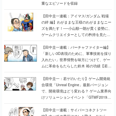
重なエピソードを収録
【田中圭一連載：アイマス/ガンダム 戦場
の絆 編】わがままな王様のわがままなニー
ズを満たす！──小山順一朗が貫く姿勢に、
ゲームクリエイターとしての矜持を見た
【若ゲのいたり最終回】
【田中圭一連載：バーチャファイター編】
「新しい3D表現のために、軍事技術を採り
入れたい」世界情勢を味方につけて、ゲー
ムに革命をもたらした鈴木 裕の功績【若ゲ
のいたり】
【田中圭一：若ゲのいたり】ゲーム開発統
合環境「Unreal Engine」最新バージョン
で、開発環境はどう変わる？ ゲーム業界向
けソリューションイベント「GTMF2019」
に行って、より理解を深めよう【PR】
【田中圭一連載：サイバーコネクトツー