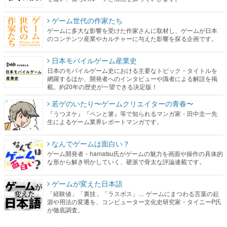
ゲーム世代の作家たち
ゲームに多大な影響を受けた作家さんに取材し、ゲームが日本
のコンテンツ産業やカルチャーに与えた影響を探る企画です。
日本モバイルゲーム産業史
日本のモバイルゲーム史における主要なトピック・タイトルを
網羅するほか、開発者へのインタビューや識者による解説を掲
載。約20年の歴史が一望できる決定版！
若ゲのいたり〜ゲームクリエイターの青春〜
『うつヌケ』『ペンと箸』等で知られるマンガ家・田中圭一先
生によるゲーム業界レポートマンガです。
なんでゲームは面白い？
ゲーム開発者・hamatsu氏がゲームの魅力を画面や操作の具体的
な形から解き明かしていく、硬派で骨太な評論連載です。
ゲームが変えた日本語
「経験値」「裏技」「ラスボス」… ゲームにまつわる言葉の起
源や用法の変遷を、コンピューター文化史研究家・タイニーP氏
が徹底調査。