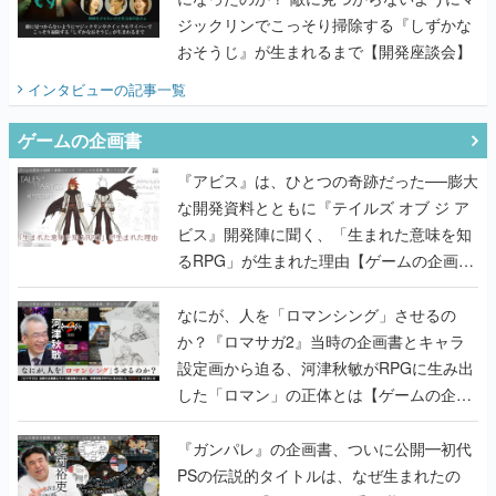
ジックリンでこっそり掃除する『しずかな
おそうじ』が生まれるまで【開発座談会】
インタビュー
の記事一覧
ゲームの企画書
『アビス』は、ひとつの奇跡だった──膨大
な開発資料とともに『テイルズ オブ ジ ア
ビス』開発陣に聞く、「生まれた意味を知
るRPG」が生まれた理由【ゲームの企画
書】
なにが、人を「ロマンシング」させるの
か？『ロマサガ2』当時の企画書とキャラ
設定画から迫る、河津秋敏がRPGに生み出
した「ロマン」の正体とは【ゲームの企画
書】
『ガンパレ』の企画書、ついに公開━初代
PSの伝説的タイトルは、なぜ生まれたの