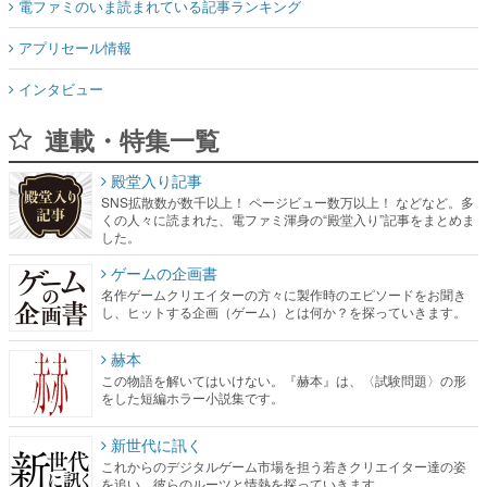
電ファミのいま読まれている記事ランキング
アプリセール情報
インタビュー
連載・特集一覧
殿堂入り記事
SNS拡散数が数千以上！ ページビュー数万以上！ などなど。多
くの人々に読まれた、電ファミ渾身の“殿堂入り”記事をまとめま
した。
ゲームの企画書
名作ゲームクリエイターの方々に製作時のエピソードをお聞き
し、ヒットする企画（ゲーム）とは何か？を探っていきます。
赫本
この物語を解いてはいけない。『赫本』は、〈試験問題〉の形
をした短編ホラー小説集です。
新世代に訊く
これからのデジタルゲーム市場を担う若きクリエイター達の姿
を追い、彼らのルーツと情熱を探っていきます。