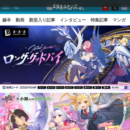
広告をスキップ
赫本
動画
殿堂入り記事
インタビュー
特集記事
マンガ
ピックアップ
電ファミのいま読まれている記事ランキング
アプリセール情報