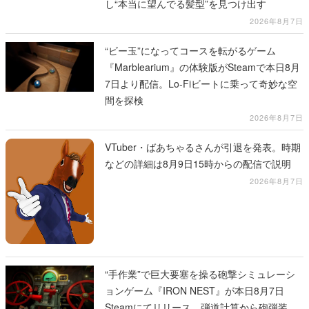
し“本当に望んでる髪型”を見つけ出す
2026年8月7日
“ビー玉”になってコースを転がるゲーム
『Marblearium』の体験版がSteamで本日8月
7日より配信。Lo-Fiビートに乗って奇妙な空
間を探検
2026年8月7日
VTuber・ばあちゃるさんが引退を発表。時期
などの詳細は8月9日15時からの配信で説明
2026年8月7日
“手作業”で巨大要塞を操る砲撃シミュレーシ
ョンゲーム『IRON NEST』が本日8月7日
Steamにてリリース。弾道計算から砲弾装