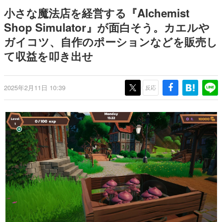
日本のコンテンツ産業やカルチャーに与えた影響を探る企
小さな魔法店を経営する『Alchemist
画です。
Shop Simulator』が面白そう。カエルや
日本モバイルゲーム産業史
ガイコツ、自作のポーションなどを販売し
日本のモバイルゲーム史における主要なトピック・タイト
ルを網羅するほか、開発者へのインタビューや識者による
て収益を叩き出せ
解説を掲載。約20年の歴史が一望できる決定版！
若ゲのいたり〜ゲームクリエイターの青春〜
『うつヌケ』『ペンと箸』等で知られるマンガ家・田中圭
2025年2月11日 10:39
反応
一先生によるゲーム業界レポートマンガです。
なんでゲームは面白い？
ゲーム開発者・hamatsu氏がゲームの魅力を画面や操作の
具体的な形から解き明かしていく、硬派で骨太な評論連載
です。
ゲームが変えた日本語
「経験値」「裏技」「ラスボス」… ゲームにまつわる言葉
の起源や用法の変遷を、コンピューター文化史研究家・タ
イニーP氏が徹底調査。
カテゴリ
特集記事