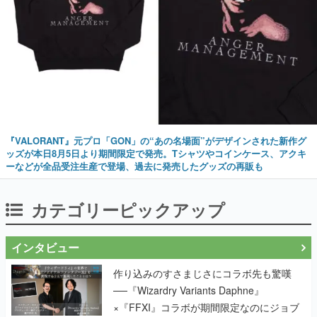
『VALORANT』元プロ「GON」の“あの名場面”がデザインされた新作グ
ッズが本日8月5日より期間限定で発売。Tシャツやコインケース、アクキ
ーなどが全品受注生産で登場、過去に発売したグッズの再販も
カテゴリーピックアップ
インタビュー
作り込みのすさまじさにコラボ先も驚嘆
──『Wizardry Variants Daphne』
×『FFXI』コラボが期間限定なのにジョブ