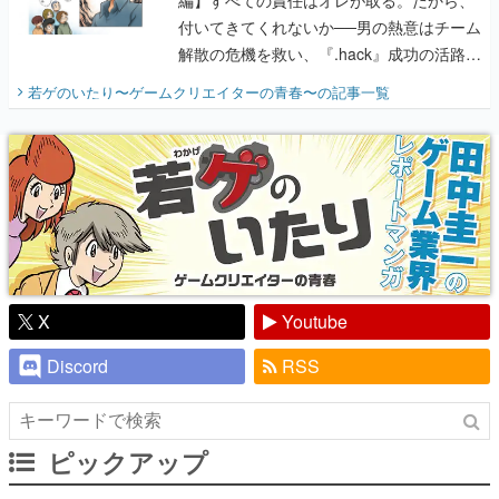
編】すべての責任はオレが取る。だから、
付いてきてくれないか──男の熱意はチーム
解散の危機を救い、『.hack』成功の活路を
開く。業界の快男児・松山 洋に流れる血は
若ゲのいたり〜ゲームクリエイターの青春〜
の記事一覧
『少年ジャンプ』色だった【若ゲのいた
り】
X
Youtube
Discord
RSS
ピックアップ