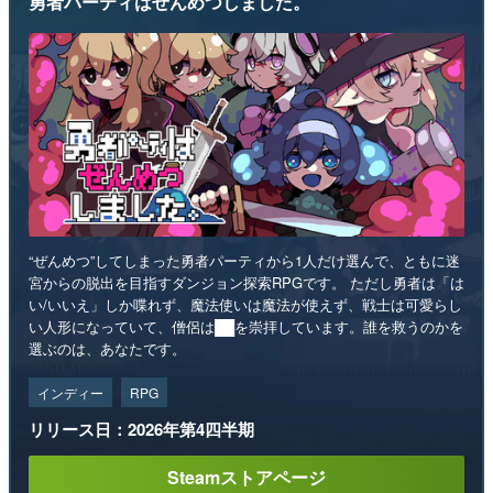
勇者パーティはぜんめつしました。
“ぜんめつ”してしまった勇者パーティから1人だけ選んで、ともに迷
宮からの脱出を目指すダンジョン探索RPGです。 ただし勇者は「は
い/いいえ」しか喋れず、魔法使いは魔法が使えず、戦士は可愛らし
い人形になっていて、僧侶は██を崇拝しています。誰を救うのかを
選ぶのは、あなたです。
インディー
RPG
リリース日：2026年第4四半期
Steamストアページ