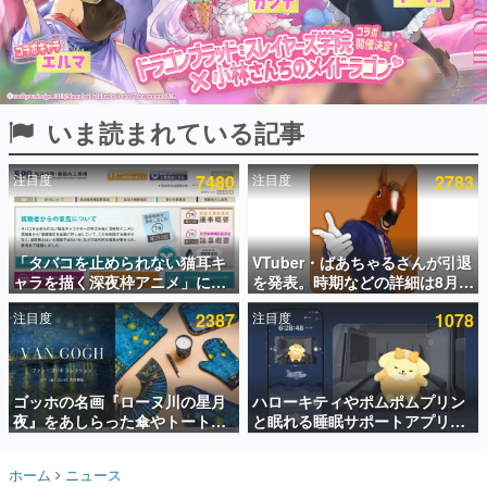
インタビュー
連載・特集一覧
殿堂入り記事
いま読まれている記事
SNS拡散数が数千以上！ ページビュー数万以上！ などな
ど。多くの人々に読まれた、電ファミ渾身の“殿堂入り”記
事をまとめました。
注目度
7480
注目度
2783
ゲームの企画書
名作ゲームクリエイターの方々に製作時のエピソードをお
聞きし、ヒットする企画（ゲーム）とは何か？を探ってい
「タバコを止められない猫耳キ
VTuber・ばあちゃるさんが引退
きます。
ャラを描く深夜枠アニメ」に視
を発表。時期などの詳細は8月9
赫本
聴者の一部から批判意見。違法
日15時からの配信で説明
この物語を解いてはいけない。『赫本』は、〈試験問題〉
注目度
2387
注目度
1078
薬物の使用と思しき描写も含め
の形をした短編ホラー小説集です。
て、BPOが議論を交わす
新世代に訊く
ゴッホの名画『ローヌ川の星月
ハローキティやポムポムプリン
これからのデジタルゲーム市場を担う若きクリエイター達
の姿を追い、彼らのルーツと情熱を探っていきます。
夜』をあしらった傘やトートバ
と眠れる睡眠サポートアプリ
ッグなどが登場。8月7日21時よ
『ゆめたび』が配信中。キャラ
り2日間限定で予約販売
ごとのASMRや目覚ましアラー
ゲーム世代の作家たち
ホーム
ニュース
ムも搭載
ゲームに多大な影響を受けた作家さんに取材し、ゲームが