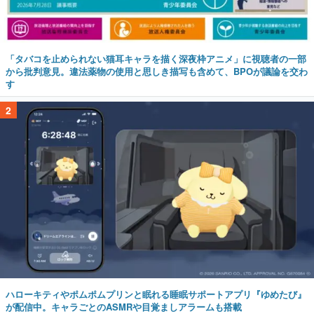
「タバコを止められない猫耳キャラを描く深夜枠アニメ」に視聴者の一部
から批判意見。違法薬物の使用と思しき描写も含めて、BPOが議論を交わ
す
2
ハローキティやポムポムプリンと眠れる睡眠サポートアプリ『ゆめたび』
が配信中。キャラごとのASMRや目覚ましアラームも搭載