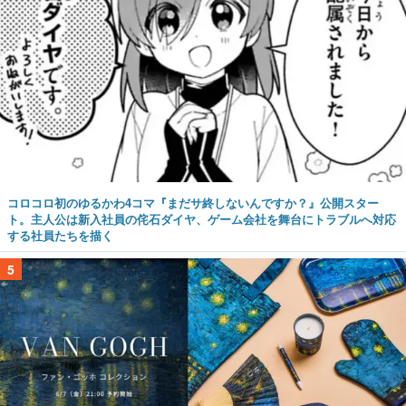
コロコロ初のゆるかわ4コマ『まだサ終しないんですか？』公開スター
ト。主人公は新入社員の侘石ダイヤ、ゲーム会社を舞台にトラブルへ対応
する社員たちを描く
5