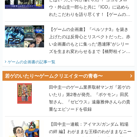
ウ・外山圭一郎らと共に『ICO』に込めら
れたこだわりを語り尽くす！【ゲームの企
画書】
【ゲームの企画書】『ペルソナ3』を築き
上げたのは反骨心とリスペクトだった。赤
い企画書のもとに集った“愚連隊”がシリー
ズを生まれ変わらせるまで【橋野桂インタ
ビュー】
ゲームの企画書
の記事一覧
若ゲのいたり〜ゲームクリエイターの青春〜
田中圭一のゲーム業界取材マンガ『若ゲの
いたり』第2巻が発売。『ポケモン』田尻
智さん、『ゼビウス』遠藤雅伸さんらの貴
重なエピソードを収録
【田中圭一連載：アイマス/ガンダム 戦場
の絆 編】わがままな王様のわがままなニー