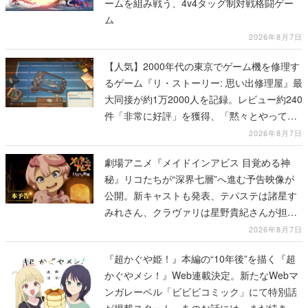
ームを組み戦う、4v4タッグ制対戦格闘ゲー
ム
2026年8月7日
【人気】2000年代の東京でゲーム機を修理す
るゲーム『リ・ストーリー: 思い出修理屋』最
大同接が約1万2000人を記録。レビュー約240
件「非常に好評」を獲得、「黙々とやってし
まった」などの声が相次ぐ
2026年8月7日
劇場アニメ『メイドインアビス 目覚める神
秘』リコたちが“深界七層”へ進む予告映像が
公開。新キャストも発表、テパステは諸星す
みれさん、クラヴァリは星野貴紀さんが担当
する
2026年8月7日
『超かぐや姫！』本編の“10年後”を描く『超
かぐやメシ！』Web連載決定。新たなWebマ
ンガレーベル「ビビビコミック」にて特別話
が掲載スタート、あのお話には…まだ続きが