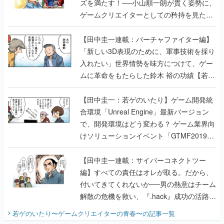
ズを満たす！──小山順一朗が貫く姿勢に、
ゲームクリエイターとしての矜持を見た
【若ゲのいたり最終回】
【田中圭一連載：バーチャファイター編】
「新しい3D表現のために、軍事技術を採り
入れたい」世界情勢を味方につけて、ゲー
ムに革命をもたらした鈴木 裕の功績【若ゲ
のいたり】
【田中圭一：若ゲのいたり】ゲーム開発統
合環境「Unreal Engine」最新バージョン
で、開発環境はどう変わる？ ゲーム業界向
けソリューションイベント「GTMF2019」
に行って、より理解を深めよう【PR】
【田中圭一連載：サイバーコネクトツー
編】すべての責任はオレが取る。だから、
付いてきてくれないか──男の熱意はチーム
解散の危機を救い、『.hack』成功の活路を
開く。業界の快男児・松山 洋に流れる血は
若ゲのいたり〜ゲームクリエイターの青春〜
の記事一覧
『少年ジャンプ』色だった【若ゲのいた