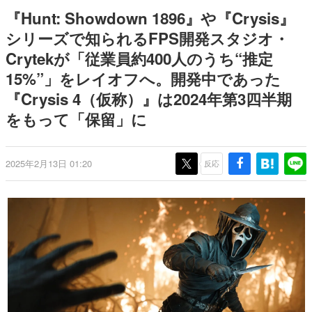
のお話には…まだ続きがある！
日本のコンテンツ産業やカルチャーに与えた影響を探る企
『Hunt: Showdown 1896』や『Crysis』
画です。
シリーズで知られるFPS開発スタジオ・
日本モバイルゲーム産業史
Crytekが「従業員約400人のうち“推定
日本のモバイルゲーム史における主要なトピック・タイト
ルを網羅するほか、開発者へのインタビューや識者による
15%”」をレイオフへ。開発中であった
解説を掲載。約20年の歴史が一望できる決定版！
『Crysis 4（仮称）』は2024年第3四半期
若ゲのいたり〜ゲームクリエイターの青春〜
『うつヌケ』『ペンと箸』等で知られるマンガ家・田中圭
をもって「保留」に
一先生によるゲーム業界レポートマンガです。
なんでゲームは面白い？
2025年2月13日 01:20
反応
ゲーム開発者・hamatsu氏がゲームの魅力を画面や操作の
具体的な形から解き明かしていく、硬派で骨太な評論連載
です。
ゲームが変えた日本語
「経験値」「裏技」「ラスボス」… ゲームにまつわる言葉
の起源や用法の変遷を、コンピューター文化史研究家・タ
イニーP氏が徹底調査。
カテゴリ
特集記事