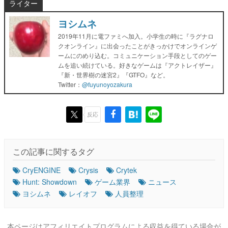
ライター
ヨシムネ
2019年11月に電ファミへ加入。小学生の時に『ラグナロ
クオンライン』に出会ったことがきっかけでオンラインゲ
ームにのめり込む。コミュニケーション手段としてのゲー
ムを追い続けている。好きなゲームは『アクトレイザー』
『新・世界樹の迷宮2』『GTFO』など。
Twitter：
@fuyunoyozakura
反応
この記事に関するタグ
CryENGINE
Crysis
Crytek
Hunt: Showdown
ゲーム業界
ニュース
ヨシムネ
レイオフ
人員整理
本ページはアフィリエイトプログラムによる収益を得ている場合が