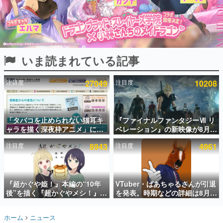
インタビュー
連載・特集一覧
殿堂入り記事
いま読まれている記事
SNS拡散数が数千以上！ ページビュー数万以上！ などな
ど。多くの人々に読まれた、電ファミ渾身の“殿堂入り”記
事をまとめました。
注目度
27049
注目度
10208
ゲームの企画書
名作ゲームクリエイターの方々に製作時のエピソードをお
聞きし、ヒットする企画（ゲーム）とは何か？を探ってい
「タバコを止められない猫耳キ
『ファイナルファンタジーⅦ リ
きます。
ャラを描く深夜枠アニメ」に視
ベレーション』の新映像が8月
赫本
聴者の一部から批判意見。違法
26日早朝に公開へ。『FF7』リ
この物語を解いてはいけない。『赫本』は、〈試験問題〉
注目度
8943
注目度
4961
薬物の使用と思しき描写も含め
メイクシリーズの完結編、
の形をした短編ホラー小説集です。
て、BPOが議論を交わす
「gamescom」のオープニング
ナイトライブにてディレクター
の浜口直樹氏が登壇する予定
新世代に訊く
『超かぐや姫！』本編の“10年
VTuber・ばあちゃるさんが引退
これからのデジタルゲーム市場を担う若きクリエイター達
の姿を追い、彼らのルーツと情熱を探っていきます。
後”を描く『超かぐやメシ！』
を発表。時期などの詳細は8月9
Web連載決定。新たなWebマン
日15時からの配信で説明
ガレーベル「ビビビコミック」
ゲーム世代の作家たち
ホーム
ニュース
にて特別話が掲載スタート、あ
ゲームに多大な影響を受けた作家さんに取材し、ゲームが