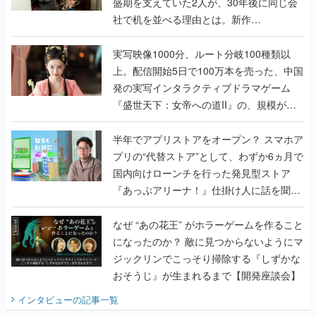
盛期を支えていた2人が、30年後に同じ会
社で机を並べる理由とは。新作
『TATSUJIN EXTREME』で初タッグを組
んだレジェンド2人に訊く開発秘話
実写映像1000分、ルート分岐100種類以
上。配信開始5日で100万本を売った、中国
発の実写インタラクティブドラマゲーム
『盛世天下：女帝への道II』の、規模が違
うこだわりをプロデューサーに聞いた
半年でアプリストアをオープン？ スマホア
プリの“代替ストア”として、わずか6ヵ月で
国内向けローンチを行った発見型ストア
『あっぷアリーナ！』仕掛け人に話を聞い
てみた
なぜ “あの花王” がホラーゲームを作ること
になったのか？ 敵に見つからないようにマ
ジックリンでこっそり掃除する『しずかな
おそうじ』が生まれるまで【開発座談会】
インタビュー
の記事一覧