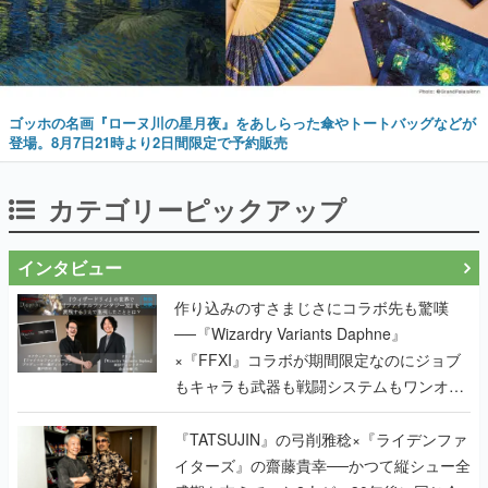
ゴッホの名画『ローヌ川の星月夜』をあしらった傘やトートバッグなどが
登場。8月7日21時より2日間限定で予約販売
カテゴリーピックアップ
インタビュー
作り込みのすさまじさにコラボ先も驚嘆
──『Wizardry Variants Daphne』
×『FFXI』コラボが期間限定なのにジョブ
もキャラも武器も戦闘システムもワンオフ
で作り込まれた理由を両ディレクターに聞
く
『TATSUJIN』の弓削雅稔×『ライデンファ
イターズ』の齋藤貴幸──かつて縦シュー全