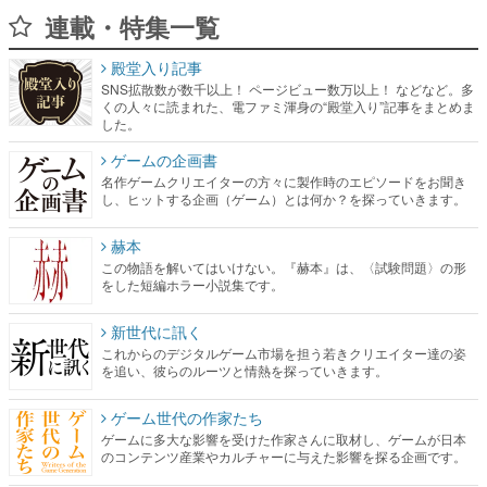
連載・特集一覧
殿堂入り記事
SNS拡散数が数千以上！ ページビュー数万以上！ などなど。多
くの人々に読まれた、電ファミ渾身の“殿堂入り”記事をまとめま
した。
ゲームの企画書
名作ゲームクリエイターの方々に製作時のエピソードをお聞き
し、ヒットする企画（ゲーム）とは何か？を探っていきます。
赫本
この物語を解いてはいけない。『赫本』は、〈試験問題〉の形
をした短編ホラー小説集です。
新世代に訊く
これからのデジタルゲーム市場を担う若きクリエイター達の姿
を追い、彼らのルーツと情熱を探っていきます。
ゲーム世代の作家たち
ゲームに多大な影響を受けた作家さんに取材し、ゲームが日本
のコンテンツ産業やカルチャーに与えた影響を探る企画です。