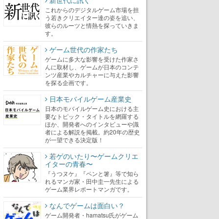
新世代に訊く
これからのデジタルゲーム市場を担
う若きクリエイター達の姿を追い、
彼らのルーツと情熱を探っていきま
す。
ゲーム世代の作家たち
ゲームに多大な影響を受けた作家さ
んに取材し、ゲームが日本のコンテ
ンツ産業やカルチャーに与えた影響
を探る企画です。
日本モバイルゲーム産業史
日本のモバイルゲーム史における主
要なトピック・タイトルを網羅する
ほか、開発者へのインタビューや識
者による解説を掲載。約20年の歴史
が一望できる決定版！
若ゲのいたり〜ゲームクリエ
イターの青春〜
『うつヌケ』『ペンと箸』等で知ら
れるマンガ家・田中圭一先生による
ゲーム業界レポートマンガです。
なんでゲームは面白い？
ゲーム開発者・hamatsu氏がゲーム