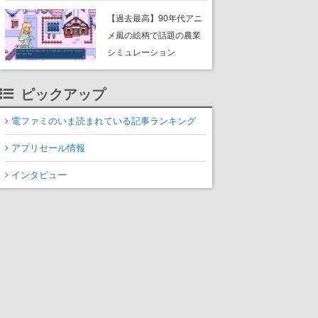
んこつラーメンや、おい
【過去最高】90年代アニ
しく食べられるカレーラ
メ風の絵柄で話題の農業
ーメンがラインナップ
シミュレーション
RPG『Fields of Mistria』
がSteamの最大同接数2万
ピックアップ
7000人を達成。正式版リ
リースと同時に人気沸騰
電ファミのいま読まれている記事ランキング
アプリセール情報
インタビュー