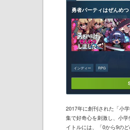
勇者パーティはぜんめつ
インディー
RPG
2017年に創刊された「小
集で好奇心を刺激し、小学
イトルには、「0から9の