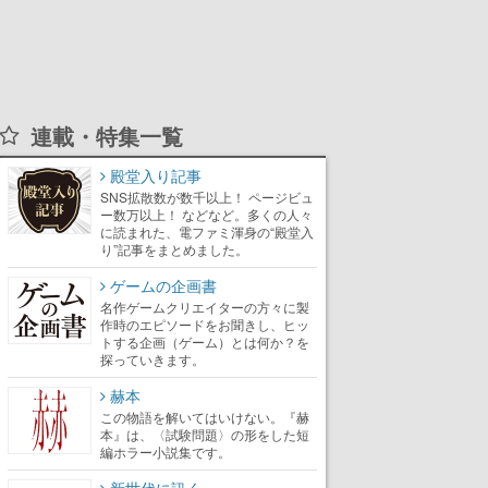
連載・特集一覧
殿堂入り記事
SNS拡散数が数千以上！ ページビュ
ー数万以上！ などなど。多くの人々
に読まれた、電ファミ渾身の“殿堂入
り”記事をまとめました。
ゲームの企画書
名作ゲームクリエイターの方々に製
作時のエピソードをお聞きし、ヒッ
トする企画（ゲーム）とは何か？を
探っていきます。
赫本
この物語を解いてはいけない。『赫
本』は、〈試験問題〉の形をした短
編ホラー小説集です。