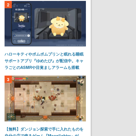
2
ハローキティやポムポムプリンと眠れる睡眠
サポートアプリ『ゆめたび』が配信中。キャ
ラごとのASMRや目覚ましアラームも搭載
3
【無料】ダンジョン探索で手に入れたものを
自分の店で売るゲーム『Moonlighter』が