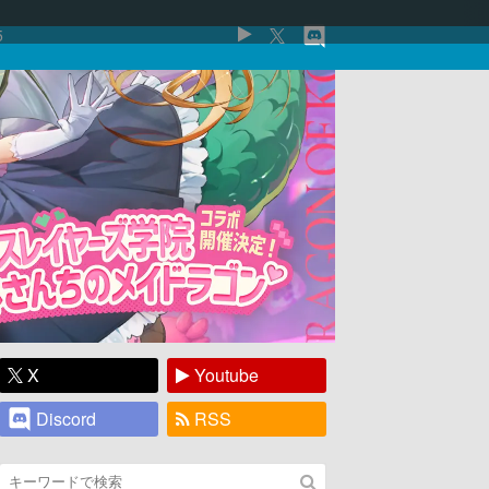
5
X
Youtube
Discord
RSS