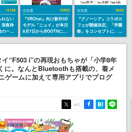
12188
10923
8052
注目度
注目度
られない
『VRChat』向け新作3D
『グノーシア』コラボカ
く深夜枠
モデル「ニュイ」が本日
フェが開催決定。「学園
者の一部
8月7日からBOOTHにて
祭」をコンセプトに、模
違法薬物
発売。瞳に光る星や感情
擬店やセツやSQ、ラキオ
描写も含
豊かな表情が、小悪魔か
たちが学祭バンドを楽し
論を交わ
わいい
む様子を切り取った新グ
ッズが展開
“F503 i”の再現おもちゃが「小学8年
に。なんとBluetoothも搭載の、着メ
ミニゲームに加えて専用アプリでプログ
反応