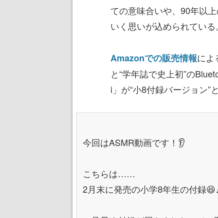
ての意味合いや、90年以
いく思いが込められている
によ
Amazonでの販売情報
と“学年誌で史上初”のBlue
i」が“小8付録バージョン
今回はASMR動画です！👂
こちらは……
2月末に発売の小学8年生の付録😆