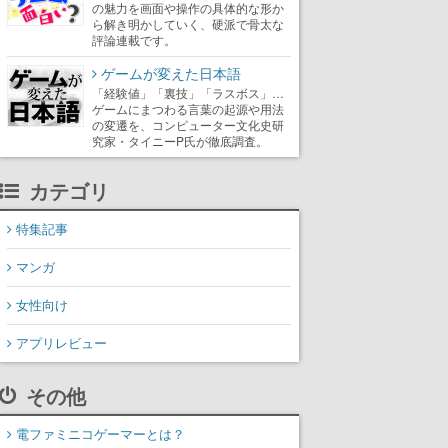
の魅力を画面や操作の具体的な形か
ら解き明かしていく、硬派で骨太な
評論連載です。
ゲームが変えた日本語
「経験値」「裏技」「ラスボス」…
ゲームにまつわる言葉の起源や用法
の変遷を、コンピューター文化史研
究家・タイニーP氏が徹底調査。
カテゴリ
特集記事
マンガ
女性向け
アプリレビュー
その他
電ファミニコゲーマーとは？