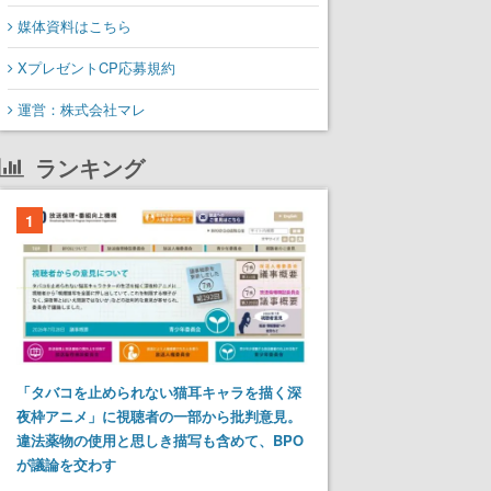
媒体資料はこちら
XプレゼントCP応募規約
運営：株式会社マレ
ランキング
1
「タバコを止められない猫耳キャラを描く深
夜枠アニメ」に視聴者の一部から批判意見。
違法薬物の使用と思しき描写も含めて、BPO
が議論を交わす