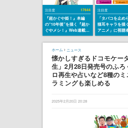
17644
注目度
注目度
『超かぐや姫！』本編
「タバコを止め
の“10年後”を描く『超か
猫耳キャラを描
ぐやメシ！』Web連載決
アニメ」に視聴
定。新たなWebマンガレ
から批判意見。
ーベル「ビビビコミッ
の使用と思しき
ク」にて特別話が掲載ス
めて、BPOが議
ホーム
ニュース
タート、あのお話には…
す
懐かしすぎるドコモケータイ
まだ続きがある！
生」2月28日発売号のふろく
ロ再生や占いなど8種の
ラミングも楽しめる
2025年2月20日 20:28