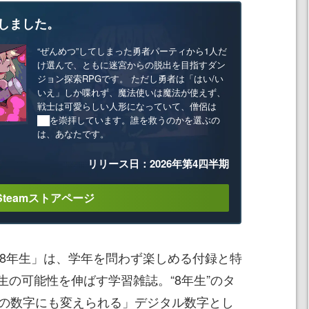
しました。
“ぜんめつ”してしまった勇者パーティから1人だ
け選んで、ともに迷宮からの脱出を目指すダン
ジョン探索RPGです。 ただし勇者は「はい/い
いえ」しか喋れず、魔法使いは魔法が使えず、
戦士は可愛らしい人形になっていて、僧侶は
██を崇拝しています。誰を救うのかを選ぶの
は、あなたです。
リリース日：2026年第4四半期
Steamストアページ
学8年生」は、学年を問わず楽しめる付録と特
生の可能性を伸ばす学習雑誌。“8年生”のタ
どの数字にも変えられる」デジタル数字とし