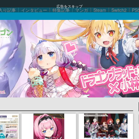
広告をスキップ
入り記事
インタビュー
特集記事
マンガ
Steam
Switch2
PS