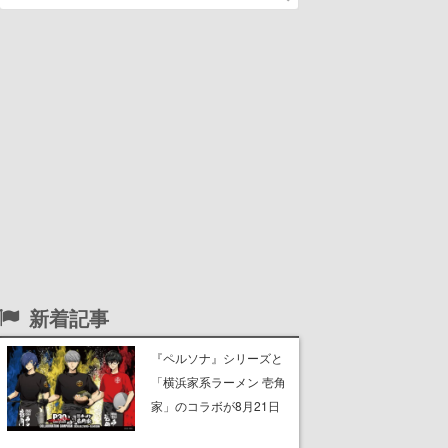
新着記事
『ペルソナ』シリーズと
「横浜家系ラーメン 壱角
家」のコラボが8月21日
から開催。”はがくれ”風と