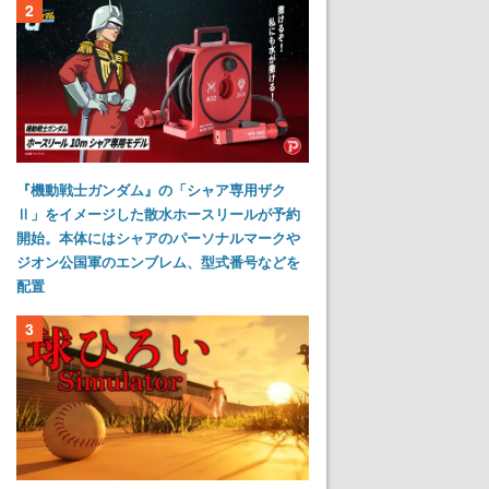
2
『機動戦士ガンダム』の「シャア専用ザク
Ⅱ」をイメージした散水ホースリールが予約
開始。本体にはシャアのパーソナルマークや
ジオン公国軍のエンブレム、型式番号などを
配置
3