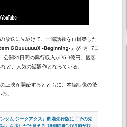
ズの放送に先駆けて、一部話数を再構築した
が1月17日
 GQuuuuuuX -Beginning-』
公開31日間の興行収入が25.3億円、観客
するなど、人気の話題作となっている。
4DXの上映が開始するとともに、本編映像の後
いる。
ンダム ジークアクス』劇場先行版に「その先
語」を少しだけ見える“特別映像”の追加が決