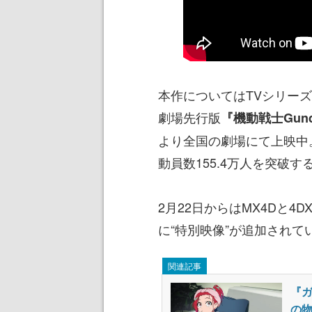
本作についてはTVシリー
劇場先行版
『機動戦士Gundam
より全国の劇場にて上映中。
動員数155.4万人を突破
2月22日からはMX4Dと
に“特別映像”が追加されて
関連記事
『ガ
の物