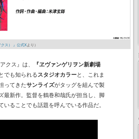
クアクス） 』公式X
より）
クアクス』は、
『ヱヴァンゲリヲン新劇場
とでも知られる
と、これま
スタジオカラー
担ってきた
がタッグを組んで製
サンライズ
ズ最新作。監督を鶴巻和哉氏が担当し、脚
ていることでも話題を呼んでいる作品だ。