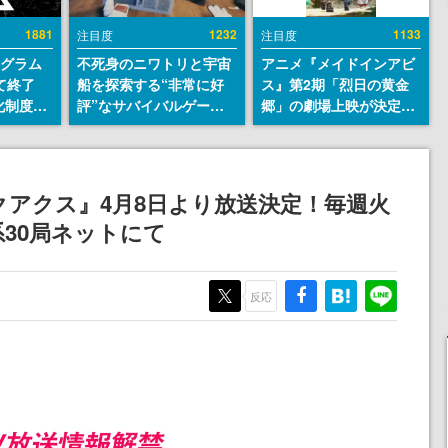
1881
1232
1133
注目度
注目度
ログラム
不死身のニワトリと宇宙
アニメ『メイドインアビ
て終了
船を探索する“非常に好
ス』第2期「烈日の黄金
化制度
評”なサバイバルゲーム
郷」の劇場上映が決定！
ent
『Breathedge』が無料
レグ役・伊瀬茉莉也さん
ram」を
で配布中。入手できる期
らが登壇する舞台挨拶も
間は8月10日まで
実施
クアクス』4月8日より放送決定！毎週火
系30局ネットにて
反応