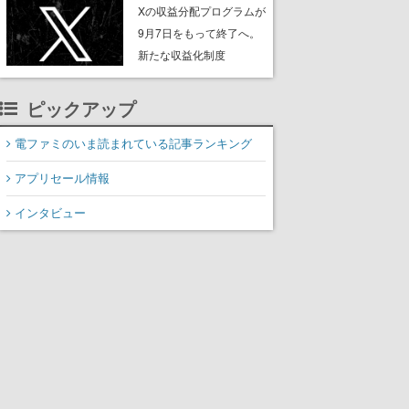
ンペーンなども発表
Xの収益分配プログラムが
9月7日をもって終了へ。
新たな収益化制度
「Original Content
Rewards Program」を発
ピックアップ
表
電ファミのいま読まれている記事ランキング
アプリセール情報
インタビュー