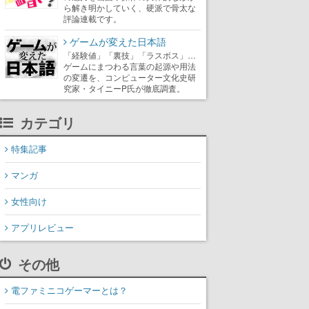
ら解き明かしていく、硬派で骨太な
評論連載です。
ゲームが変えた日本語
「経験値」「裏技」「ラスボス」…
ゲームにまつわる言葉の起源や用法
の変遷を、コンピューター文化史研
究家・タイニーP氏が徹底調査。
カテゴリ
特集記事
マンガ
女性向け
アプリレビュー
その他
電ファミニコゲーマーとは？