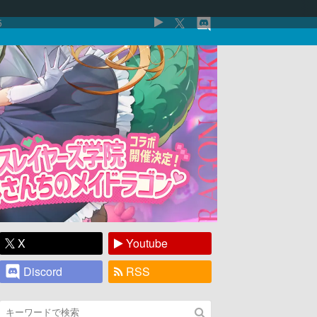
5
X
Youtube
Discord
RSS