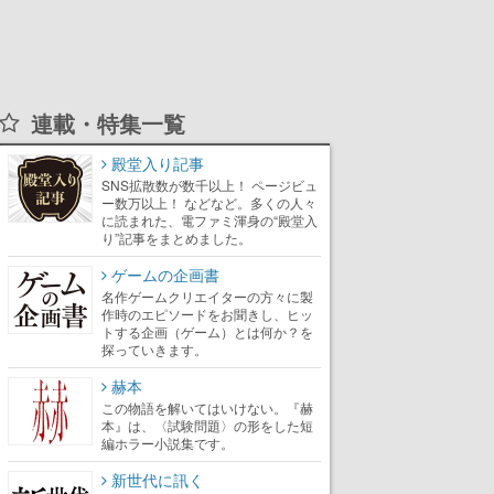
連載・特集一覧
殿堂入り記事
SNS拡散数が数千以上！ ページビュ
ー数万以上！ などなど。多くの人々
に読まれた、電ファミ渾身の“殿堂入
り”記事をまとめました。
ゲームの企画書
名作ゲームクリエイターの方々に製
作時のエピソードをお聞きし、ヒッ
トする企画（ゲーム）とは何か？を
探っていきます。
赫本
この物語を解いてはいけない。『赫
本』は、〈試験問題〉の形をした短
編ホラー小説集です。
新世代に訊く