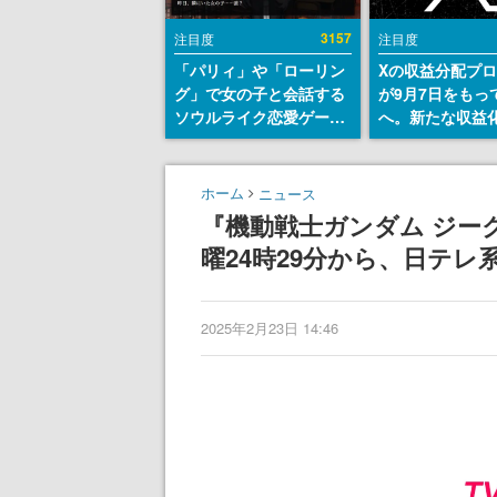
3157
注目度
注目度
「パリィ」や「ローリン
Xの収益分配プ
グ」で女の子と会話する
が9月7日をもっ
ソウルライク恋愛ゲーム
へ。新たな収益
『小早川さんはソウルラ
「Original Cont
イク』無料公開。返事に
Rewards Prog
失敗すると「YOU
発表
ホーム
ニュース
DIED」
『機動戦士ガンダム ジー
曜24時29分から、日テレ
2025年2月23日 14:46