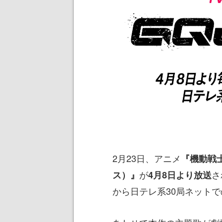
2月23日、アニメ
『機動戦士
が
さ
ス）』
4月8日より放送
から日テレ系30局ネット