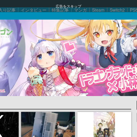
広告をスキップ
入り記事
インタビュー
特集記事
マンガ
Steam
Switch2
PS