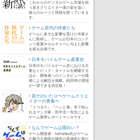
これからのデジタルゲーム市場を担
う若きクリエイター達の姿を追い、
彼らのルーツと情熱を探っていきま
す。
ゲーム世代の作家たち
ゲームに多大な影響を受けた作家さ
んに取材し、ゲームが日本のコンテ
ンツ産業やカルチャーに与えた影響
を探る企画です。
日本モバイルゲーム産業史
日本のモバイルゲーム史における主
要なトピック・タイトルを網羅する
ほか、開発者へのインタビューや識
者による解説を掲載。約20年の歴史
が一望できる決定版！
若ゲのいたり〜ゲームクリエ
イターの青春〜
『うつヌケ』『ペンと箸』等で知ら
れるマンガ家・田中圭一先生による
ゲーム業界レポートマンガです。
なんでゲームは面白い？
ゲーム開発者・hamatsu氏がゲーム
の魅力を画面や操作の具体的な形か