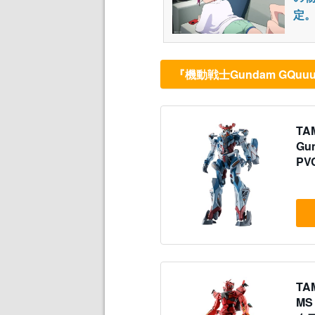
定。
『機動戦士Gundam GQ
TA
Gu
P
ュ
TA
MS