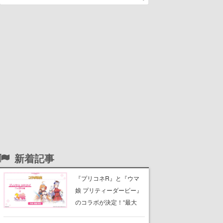
新着記事
『プリコネR』と『ウマ
娘 プリティーダービー』
のコラボが決定！“最大
170連無料”の8.5周年キャ