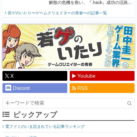
解散の危機を救い、『.hack』成功の活路を
開く。業界の快男児・松山 洋に流れる血は
若ゲのいたり〜ゲームクリエイターの青春〜
の記事一覧
『少年ジャンプ』色だった【若ゲのいた
り】
X
Youtube
Discord
RSS
ピックアップ
電ファミのいま読まれている記事ランキング