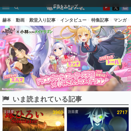
広告をスキップ
赫本
動画
殿堂入り記事
インタビュー
特集記事
マンガ
いま読まれている記事
ピックアップ
注目度
3960
注目度
2717
電ファミのいま読まれている記事ランキング
アプリセール情報