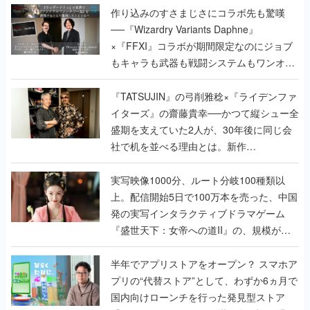
作り込みのすさまじさにコラボ先も驚嘆
──『Wizardry Variants Daphne』
×『FFXI』コラボが期間限定なのにジョブ
もキャラも武器も戦闘システムもワンオフ
で作り込まれた理由を両ディレクターに聞
く
『TATSUJIN』の弓削雅稔×『ライデンファ
イターズ』の齋藤貴幸──かつて縦シュー全
盛期を支えていた2人が、30年後に同じ会
社で机を並べる理由とは。新作
『TATSUJIN EXTREME』で初タッグを組
んだレジェンド2人に訊く開発秘話
実写映像1000分、ルート分岐100種類以
上。配信開始5日で100万本を売った、中国
発の実写インタラクティブドラマゲーム
『盛世天下：女帝への道II』の、規模が違
うこだわりをプロデューサーに聞いた
半年でアプリストアをオープン？ スマホア
プリの“代替ストア”として、わずか6ヵ月で
国内向けローンチを行った発見型ストア