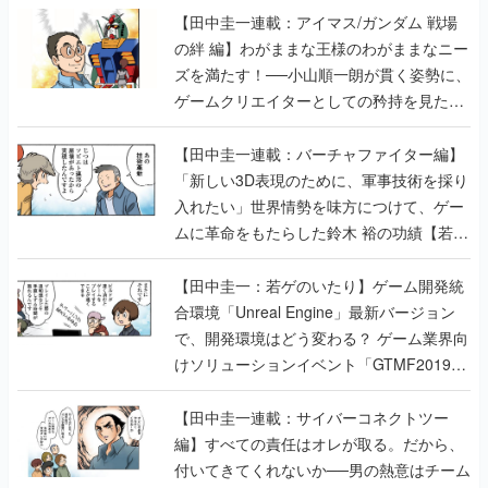
【田中圭一連載：アイマス/ガンダム 戦場
の絆 編】わがままな王様のわがままなニー
ズを満たす！──小山順一朗が貫く姿勢に、
ゲームクリエイターとしての矜持を見た
【若ゲのいたり最終回】
【田中圭一連載：バーチャファイター編】
「新しい3D表現のために、軍事技術を採り
入れたい」世界情勢を味方につけて、ゲー
ムに革命をもたらした鈴木 裕の功績【若ゲ
のいたり】
【田中圭一：若ゲのいたり】ゲーム開発統
合環境「Unreal Engine」最新バージョン
で、開発環境はどう変わる？ ゲーム業界向
けソリューションイベント「GTMF2019」
に行って、より理解を深めよう【PR】
【田中圭一連載：サイバーコネクトツー
編】すべての責任はオレが取る。だから、
付いてきてくれないか──男の熱意はチーム