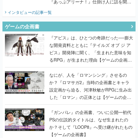
『あっぷアリーナ！』仕掛け人に話を聞い
てみた
インタビュー
の記事一覧
ゲームの企画書
『アビス』は、ひとつの奇跡だった──膨大
な開発資料とともに『テイルズ オブ ジ ア
ビス』開発陣に聞く、「生まれた意味を知
るRPG」が生まれた理由【ゲームの企画
書】
なにが、人を「ロマンシング」させるの
か？『ロマサガ2』当時の企画書とキャラ
設定画から迫る、河津秋敏がRPGに生み出
した「ロマン」の正体とは【ゲームの企画
書】
『ガンパレ』の企画書、ついに公開━初代
PSの伝説的タイトルは、なぜ生まれたの
か？そして『LOOP8』へ受け継がれたもの
【ゲームの企画書】