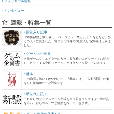
アプリセール情報
インタビュー
連載・特集一覧
殿堂入り記事
SNS拡散数が数千以上！ ページビュー数万以上！ などなど。多
くの人々に読まれた、電ファミ渾身の“殿堂入り”記事をまとめま
した。
ゲームの企画書
名作ゲームクリエイターの方々に製作時のエピソードをお聞き
し、ヒットする企画（ゲーム）とは何か？を探っていきます。
赫本
この物語を解いてはいけない。『赫本』は、〈試験問題〉の形
をした短編ホラー小説集です。
新世代に訊く
これからのデジタルゲーム市場を担う若きクリエイター達の姿
を追い、彼らのルーツと情熱を探っていきます。
ゲーム世代の作家たち