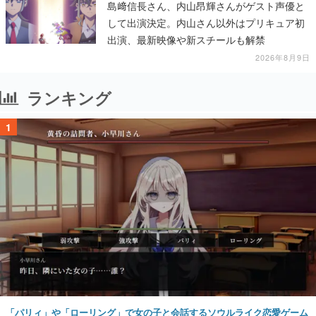
島﨑信長さん、内山昂輝さんがゲスト声優と
して出演決定。内山さん以外はプリキュア初
出演、最新映像や新スチールも解禁
2026年8月9日
ランキング
1
「パリィ」や「ローリング」で女の子と会話するソウルライク恋愛ゲーム