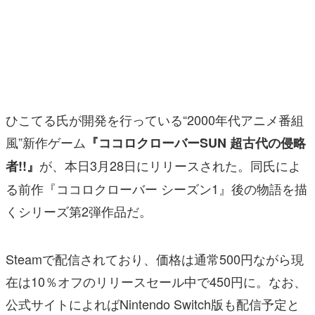
マンガ
女性向け
アプリレビュー
その他
ひこてる氏が開発を行っている“2000年代アニメ番組
風”新作ゲーム
『ココロクローバーSUN 超古代の侵略
電ファミニコゲーマーとは？
が、本日3月28日にリリースされた。同氏によ
者!!』
運営：株式会社マレ
る前作『ココロクローバー シーズン1』後の物語を描
くシリーズ第2弾作品だ。
Steamで配信されており、価格は通常500円ながら現
在は10％オフのリリースセール中で450円に。なお、
公式サイトによればNintendo Switch版も配信予定と