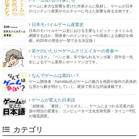
ゲームに多大な影響を受けた作家さんに取材し、ゲームが日本
のコンテンツ産業やカルチャーに与えた影響を探る企画です。
日本モバイルゲーム産業史
日本のモバイルゲーム史における主要なトピック・タイトルを
網羅するほか、開発者へのインタビューや識者による解説を掲
載。約20年の歴史が一望できる決定版！
若ゲのいたり〜ゲームクリエイターの青春〜
『うつヌケ』『ペンと箸』等で知られるマンガ家・田中圭一先
生によるゲーム業界レポートマンガです。
なんでゲームは面白い？
ゲーム開発者・hamatsu氏がゲームの魅力を画面や操作の具体的
な形から解き明かしていく、硬派で骨太な評論連載です。
ゲームが変えた日本語
「経験値」「裏技」「ラスボス」… ゲームにまつわる言葉の起
源や用法の変遷を、コンピューター文化史研究家・タイニーP氏
が徹底調査。
カテゴリ