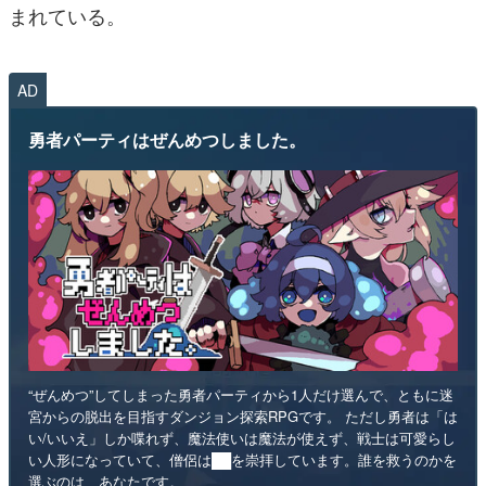
まれている。
AD
勇者パーティはぜんめつしました。
“ぜんめつ”してしまった勇者パーティから1人だけ選んで、ともに迷
宮からの脱出を目指すダンジョン探索RPGです。 ただし勇者は「は
い/いいえ」しか喋れず、魔法使いは魔法が使えず、戦士は可愛らし
い人形になっていて、僧侶は██を崇拝しています。誰を救うのかを
選ぶのは、あなたです。