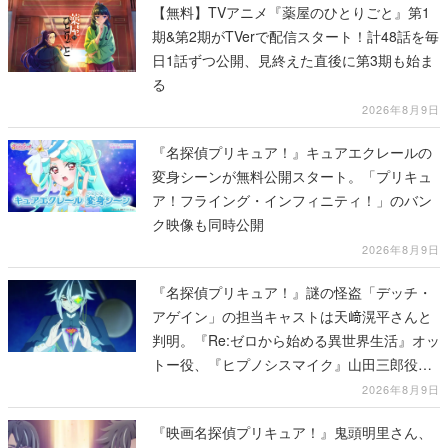
【無料】TVアニメ『薬屋のひとりごと』第1
期&第2期がTVerで配信スタート！計48話を毎
日1話ずつ公開、見終えた直後に第3期も始ま
る
2026年8月9日
『名探偵プリキュア！』キュアエクレールの
変身シーンが無料公開スタート。「プリキュ
ア！フライング・インフィニティ！」のバン
ク映像も同時公開
2026年8月9日
『名探偵プリキュア！』謎の怪盗「デッチ・
アゲイン」の担当キャストは天﨑滉平さんと
判明。『Re:ゼロから始める異世界生活』オッ
トー役、『ヒプノシスマイク』山田三郎役な
ど
2026年8月9日
『映画名探偵プリキュア！』鬼頭明里さん、