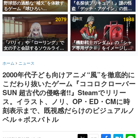
野球部の過酷な“補欠”を体験す
『名探偵プリキュア！』謎の怪
るゲーム『球ひろい
盗「デッチ・アゲイン」の担当
インタビュー
Simulator』が「1件」のウィッ
キャストは天﨑滉平さんと判
注目度
2079
注目度
1848
シュリストをもとにチェコ語に
明。『Re:ゼロから始める異世
連載・特集一覧
対応しSNSで話題に。『キング
界生活』オットー役、『ヒプノ
ダム・カム』開発元やチェコの
シスマイク』山田三郎役など
殿堂入り記事
プロ野球選手から称賛の声
SNS拡散数が数千以上！ ページビュー数万以上！ などな
「パリィ」や「ローリング」で
『機動戦士ガンダム』の「シャ
ど。多くの人々に読まれた、電ファミ渾身の“殿堂入り”記
女の子と会話するソウルライク
ア専用ザクⅡ」をイメージした
事をまとめました。
恋愛ゲーム『小早川さんはソウ
散水ホースリールが予約開始。
ルライク』無料公開。返事に失
本体にはシャアのパーソナルマ
ゲームの企画書
ホーム
ニュース
敗すると「YOU DIED」
ークやジオン公国軍のエンブレ
名作ゲームクリエイターの方々に製作時のエピソードをお
聞きし、ヒットする企画（ゲーム）とは何か？を探ってい
ム、型式番号などを配置
2000年代子ども向けアニメ“風”を徹底的に
きます。
こだわり抜いたゲーム『ココロクローバー
赫本
この物語を解いてはいけない。『赫本』は、〈試験問題〉
SUN 超古代の侵略者!!』Steamでリリー
の形をした短編ホラー小説集です。
ス。イラスト、ノリ、OP・ED・CMに時
刻表示まで、既視感だらけのビジュアルノ
新世代に訊く
これからのデジタルゲーム市場を担う若きクリエイター達
ベル＋ボスバトル
の姿を追い、彼らのルーツと情熱を探っていきます。
ゲーム世代の作家たち
ゲームに多大な影響を受けた作家さんに取材し、ゲームが