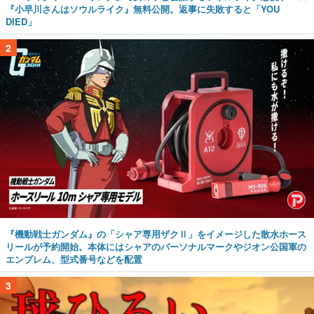
『小早川さんはソウルライク』無料公開。返事に失敗すると「YOU
DIED」
2
『機動戦士ガンダム』の「シャア専用ザクⅡ」をイメージした散水ホース
リールが予約開始。本体にはシャアのパーソナルマークやジオン公国軍の
エンブレム、型式番号などを配置
3