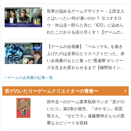
世界が認めるゲームデザイナー・上田文人
とはいったい何が凄いのか？ ヨコオタロ
ウ・外山圭一郎らと共に『ICO』に込めら
れたこだわりを語り尽くす！【ゲームの企
画書】
【ゲームの企画書】『ペルソナ3』を築き
上げたのは反骨心とリスペクトだった。赤
い企画書のもとに集った“愚連隊”がシリー
ズを生まれ変わらせるまで【橋野桂インタ
ビュー】
ゲームの企画書
の記事一覧
若ゲのいたり〜ゲームクリエイターの青春〜
田中圭一のゲーム業界取材マンガ『若ゲの
いたり』第2巻が発売。『ポケモン』田尻
智さん、『ゼビウス』遠藤雅伸さんらの貴
重なエピソードを収録