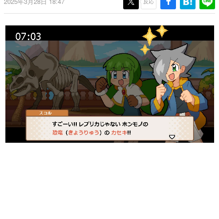
2025年3月28日 18:47
反応
日本のコンテンツ産業やカルチャーに与えた影響を探る企
画です。
日本モバイルゲーム産業史
日本のモバイルゲーム史における主要なトピック・タイト
ルを網羅するほか、開発者へのインタビューや識者による
解説を掲載。約20年の歴史が一望できる決定版！
若ゲのいたり〜ゲームクリエイターの青春〜
『うつヌケ』『ペンと箸』等で知られるマンガ家・田中圭
一先生によるゲーム業界レポートマンガです。
なんでゲームは面白い？
ゲーム開発者・hamatsu氏がゲームの魅力を画面や操作の
具体的な形から解き明かしていく、硬派で骨太な評論連載
です。
ゲームが変えた日本語
「経験値」「裏技」「ラスボス」… ゲームにまつわる言葉
の起源や用法の変遷を、コンピューター文化史研究家・タ
イニーP氏が徹底調査。
カテゴリ
特集記事