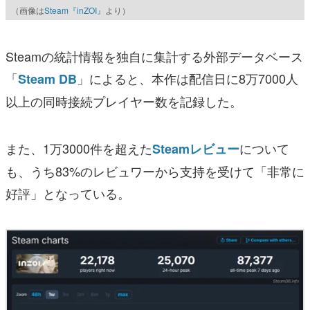
（画像は
Steam『inZOI』
より）
Steamの統計情報を独自に集計する外部データベース
「
」によると、本作は配信日に8万7000人
Steam DB
以上の同時接続プレイヤー数を記録した。
また、1万3000件を超えた
について
Steamレビュー
も、うち83%のレビュワーから支持を受けて「非常に
好評」となっている。