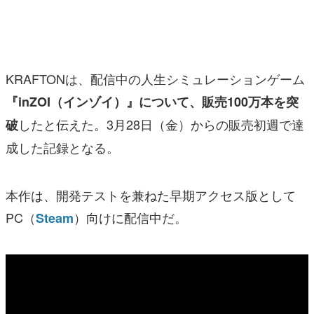
マンガ
女性向け
KRAFTONは、配信中の人生シミュレーションゲーム
アプリレビュー
『inZOI（インゾイ）』について、販売100万本を突
その他
したと伝えた。3月28日（金）からの販売初週で達
破
電ファミニコゲーマーとは？
成した記録となる。
運営：株式会社マレ
本作は、開発テストを兼ねた早期アクセス版として
PC（
）向けに配信中だ。
Steam