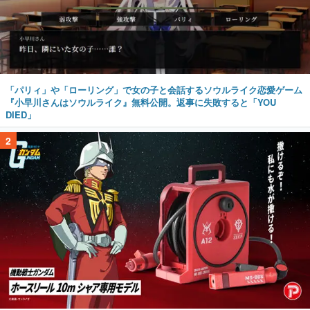
「パリィ」や「ローリング」で女の子と会話するソウルライク恋愛ゲーム
『小早川さんはソウルライク』無料公開。返事に失敗すると「YOU
DIED」
2