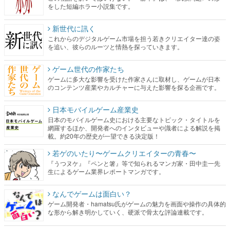
をした短編ホラー小説集です。
新世代に訊く
これからのデジタルゲーム市場を担う若きクリエイター達の姿
を追い、彼らのルーツと情熱を探っていきます。
ゲーム世代の作家たち
ゲームに多大な影響を受けた作家さんに取材し、ゲームが日本
のコンテンツ産業やカルチャーに与えた影響を探る企画です。
日本モバイルゲーム産業史
日本のモバイルゲーム史における主要なトピック・タイトルを
網羅するほか、開発者へのインタビューや識者による解説を掲
載。約20年の歴史が一望できる決定版！
若ゲのいたり〜ゲームクリエイターの青春〜
『うつヌケ』『ペンと箸』等で知られるマンガ家・田中圭一先
生によるゲーム業界レポートマンガです。
なんでゲームは面白い？
ゲーム開発者・hamatsu氏がゲームの魅力を画面や操作の具体的
な形から解き明かしていく、硬派で骨太な評論連載です。