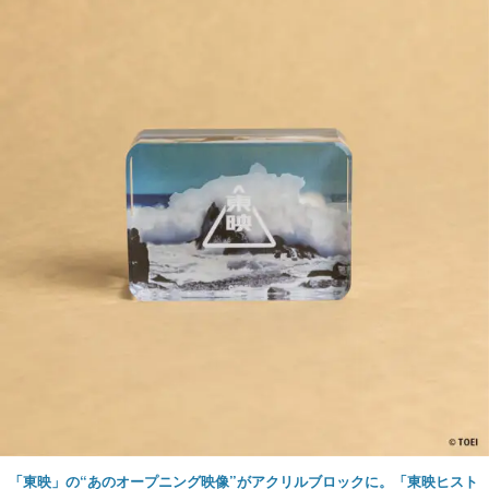
「東映」の“あのオープニング映像”がアクリルブロックに。「東映ヒスト