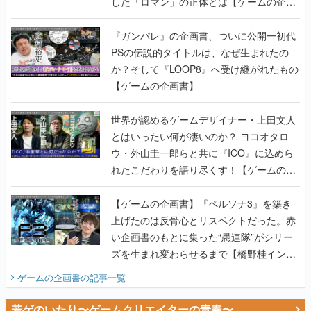
した「ロマン」の正体とは【ゲームの企画
書】
『ガンパレ』の企画書、ついに公開━初代
PSの伝説的タイトルは、なぜ生まれたの
か？そして『LOOP8』へ受け継がれたもの
【ゲームの企画書】
世界が認めるゲームデザイナー・上田文人
とはいったい何が凄いのか？ ヨコオタロ
ウ・外山圭一郎らと共に『ICO』に込めら
れたこだわりを語り尽くす！【ゲームの企
画書】
【ゲームの企画書】『ペルソナ3』を築き
上げたのは反骨心とリスペクトだった。赤
い企画書のもとに集った“愚連隊”がシリー
ズを生まれ変わらせるまで【橋野桂インタ
ビュー】
ゲームの企画書
の記事一覧
若ゲのいたり〜ゲームクリエイターの青春〜