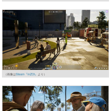
（画像は
Steam『inZOI』
より）