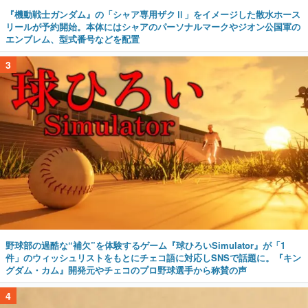
『機動戦士ガンダム』の「シャア専用ザクⅡ」をイメージした散水ホース
リールが予約開始。本体にはシャアのパーソナルマークやジオン公国軍の
エンブレム、型式番号などを配置
3
野球部の過酷な“補欠”を体験するゲーム『球ひろいSimulator』が「1
件」のウィッシュリストをもとにチェコ語に対応しSNSで話題に。『キン
グダム・カム』開発元やチェコのプロ野球選手から称賛の声
4