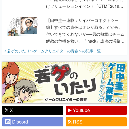
けソリューションイベント「GTMF2019」
に行って、より理解を深めよう【PR】
【田中圭一連載：サイバーコネクトツー
編】すべての責任はオレが取る。だから、
付いてきてくれないか──男の熱意はチーム
解散の危機を救い、『.hack』成功の活路を
開く。業界の快男児・松山 洋に流れる血は
若ゲのいたり〜ゲームクリエイターの青春〜
の記事一覧
『少年ジャンプ』色だった【若ゲのいた
り】
X
Youtube
Discord
RSS