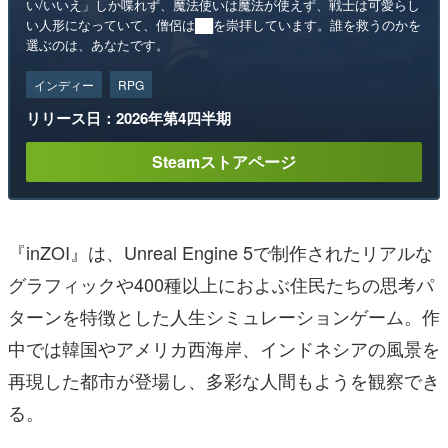
い/いいえ」しか喋れず、魔法使いは魔法が使えず、戦士は可愛らし
い人形になっていて、僧侶は██を崇拝しています。誰を救うのかを
選ぶのは、あなたです。
インディー
RPG
リリース日：2026年第4四半期
Steamストアページ
『inZOI』は、Unreal Engine 5で制作されたリアルな
グラフィックや400種以上におよぶ住民たちの思考パ
ターンを特徴とした人生シミュレーションゲーム。作
中では韓国やアメリカ西海岸、インドネシアの風景を
再現した都市が登場し、多彩な人間もようを観察でき
る。