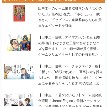
田中圭一のゲーム業界取材マンガ『若ゲの
いたり』第2巻が発売。『ポケモン』田尻
智さん、『ゼビウス』遠藤雅伸さんらの貴
重なエピソードを収録
【田中圭一連載：アイマス/ガンダム 戦場
の絆 編】わがままな王様のわがままなニー
ズを満たす！──小山順一朗が貫く姿勢に、
ゲームクリエイターとしての矜持を見た
【若ゲのいたり最終回】
【田中圭一連載：バーチャファイター編】
「新しい3D表現のために、軍事技術を採り
入れたい」世界情勢を味方につけて、ゲー
ムに革命をもたらした鈴木 裕の功績【若ゲ
のいたり】
【田中圭一：若ゲのいたり】ゲーム開発統
合環境「Unreal Engine」最新バージョン
で、開発環境はどう変わる？ ゲーム業界向