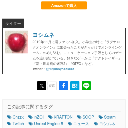
Amazonで購入
ライター
ヨシムネ
2019年11月に電ファミへ加入。小学生の時に『ラグナロ
クオンライン』に出会ったことがきっかけでオンラインゲ
ームにのめり込む。コミュニケーション手段としてのゲー
ムを追い続けている。好きなゲームは『アクトレイザー』
『新・世界樹の迷宮2』『GTFO』など。
Twitter：
@fuyunoyozakura
反応
この記事に関するタグ
Chzzk
inZOI
KRAFTON
SOOP
Steam
Twitch
Unreal Engine 5
ニュース
ヨシムネ