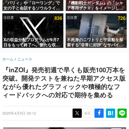
「パリィ」や「ローリング」で
『機動戦士ガンダム』の「シャ
女の子と会話するソウルライク
ア専用ザクⅡ」をイメージした
インタビュー
恋愛ゲーム『小早川さんはソウ
散水ホースリールが予約開始。
注目度
836
注目度
726
ルライク』無料公開。返事に失
本体にはシャアのパーソナルマ
連載・特集一覧
敗すると「YOU DIED」
ークやジオン公国軍のエンブレ
ム、型式番号などを配置
殿堂入り記事
SNS拡散数が数千以上！ ページビュー数万以上！ などな
Xの収益分配プログラムが9月7
不死身のニワトリと宇宙船を探
ど。多くの人々に読まれた、電ファミ渾身の“殿堂入り”記
日をもって終了へ。新たな収益
索する“非常に好評”なサバイバ
事をまとめました。
化制度「Original Content
ルゲーム『Breathedge』が無
Rewards Program」を発表
料で配布中。入手できる期間は8
ゲームの企画書
ホーム
ニュース
月10日まで
名作ゲームクリエイターの方々に製作時のエピソードをお
聞きし、ヒットする企画（ゲーム）とは何か？を探ってい
『inZOI』発売初週で早くも販売100万本を
きます。
突破。開発テストを兼ねた早期アクセス版
赫本
この物語を解いてはいけない。『赫本』は、〈試験問題〉
ながら優れたグラフィックや積極的なフ
の形をした短編ホラー小説集です。
ィードバックへの対応で期待を集める
新世代に訊く
これからのデジタルゲーム市場を担う若きクリエイター達
の姿を追い、彼らのルーツと情熱を探っていきます。
2025年4月5日 00:12
反応
ゲーム世代の作家たち
ゲームに多大な影響を受けた作家さんに取材し、ゲームが