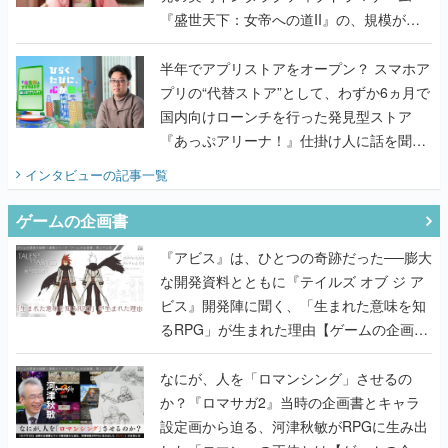
『盛世天下：女帝への道II』の、規模が違
うこだわりをプロデューサーに聞いた
半年でアプリストアをオープン？ スマホア
プリの“代替ストア”として、わずか6ヵ月で
国内向けローンチを行った発見型ストア
『あっぷアリーナ！』仕掛け人に話を聞い
てみた
インタビュー
の記事一覧
ゲームの企画書
『アビス』は、ひとつの奇跡だった──膨大
な開発資料とともに『テイルズ オブ ジ ア
ビス』開発陣に聞く、「生まれた意味を知
るRPG」が生まれた理由【ゲームの企画
書】
なにが、人を「ロマンシング」させるの
か？『ロマサガ2』当時の企画書とキャラ
設定画から迫る、河津秋敏がRPGに生み出