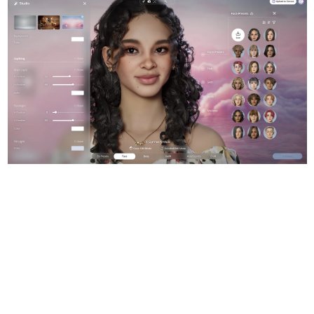
日本のコンテンツ産業やカルチャーに与えた影響を探る企
画です。
日本モバイルゲーム産業史
日本のモバイルゲーム史における主要なトピック・タイト
ルを網羅するほか、開発者へのインタビューや識者による
解説を掲載。約20年の歴史が一望できる決定版！
若ゲのいたり〜ゲームクリエイターの青春〜
『うつヌケ』『ペンと箸』等で知られるマンガ家・田中圭
一先生によるゲーム業界レポートマンガです。
なんでゲームは面白い？
ゲーム開発者・hamatsu氏がゲームの魅力を画面や操作の
具体的な形から解き明かしていく、硬派で骨太な評論連載
です。
ゲームが変えた日本語
「経験値」「裏技」「ラスボス」… ゲームにまつわる言葉
の起源や用法の変遷を、コンピューター文化史研究家・タ
イニーP氏が徹底調査。
カテゴリ
特集記事