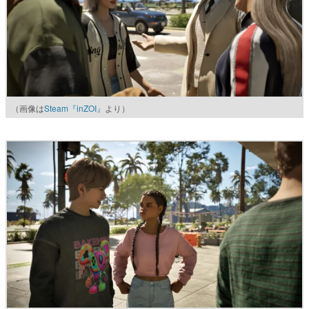
（画像は
Steam『inZOI』
より）