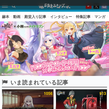
広告をスキップ
赫本
動画
殿堂入り記事
インタビュー
特集記事
マンガ
いま読まれている記事
ピックアップ
注目度
1056
注目度
913
電ファミのいま読まれている記事ランキング
アプリセール情報