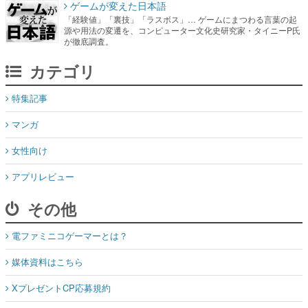
ゲームが変えた日本語
「経験値」「裏技」「ラスボス」… ゲームにまつわる言葉の起
源や用法の変遷を、コンピューター文化史研究家・タイニーP氏
が徹底調査。
カテゴリ
特集記事
マンガ
女性向け
アプリレビュー
その他
電ファミニコゲーマーとは？
媒体資料はこちら
XプレゼントCP応募規約