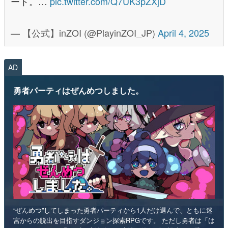
ート。…
pic.twitter.com/Q7UK3pZXjD
— 【公式】inZOI (@PlayinZOI_JP)
April 4, 2025
AD
勇者パーティはぜんめつしました。
“ぜんめつ”してしまった勇者パーティから1人だけ選んで、ともに迷
宮からの脱出を目指すダンジョン探索RPGです。 ただし勇者は「は