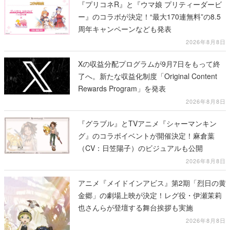
『プリコネR』と『ウマ娘 プリティーダービ
ー』のコラボが決定！“最大170連無料”の8.5
周年キャンペーンなども発表
2026年8月8日
Xの収益分配プログラムが9月7日をもって終
了へ。新たな収益化制度「Original Content
Rewards Program」を発表
2026年8月8日
『グラブル』とTVアニメ『シャーマンキン
グ』のコラボイベントが開催決定！麻倉葉
（CV：日笠陽子）のビジュアルも公開
2026年8月8日
アニメ『メイドインアビス』第2期「烈日の黄
金郷」の劇場上映が決定！レグ役・伊瀬茉莉
也さんらが登壇する舞台挨拶も実施
2026年8月8日