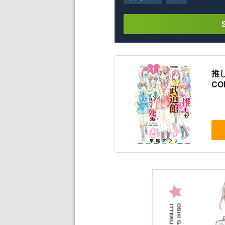
推し
CO