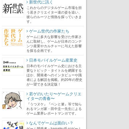
新世代に訊く
これからのデジタルゲーム市場を担
う若きクリエイター達の姿を追い、
彼らのルーツと情熱を探っていきま
す。
ゲーム世代の作家たち
ゲームに多大な影響を受けた作家さ
んに取材し、ゲームが日本のコンテ
ンツ産業やカルチャーに与えた影響
を探る企画です。
日本モバイルゲーム産業史
日本のモバイルゲーム史における主
要なトピック・タイトルを網羅する
ほか、開発者へのインタビューや識
者による解説を掲載。約20年の歴史
が一望できる決定版！
若ゲのいたり〜ゲームクリエ
イターの青春〜
『うつヌケ』『ペンと箸』等で知ら
れるマンガ家・田中圭一先生による
ゲーム業界レポートマンガです。
なんでゲームは面白い？
ゲーム開発者・hamatsu氏がゲーム