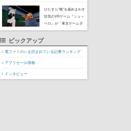
たネコたちと、ネコを溺
愛する人間のすれ違いを
ひたすら“靴”を舐めまわす
描く
狂気のVRゲーム『シュ～
ペロ』が「東京ゲームダ
ンジョン」に展示中。キ
ャッチコピーは「三度の
ピックアップ
飯より靴を舐めよう」と
前のめり。公式アカウン
電ファミのいま読まれている記事ランキング
トも開設され、2026年リ
アプリセール情報
リースに向けて開発中
インタビュー