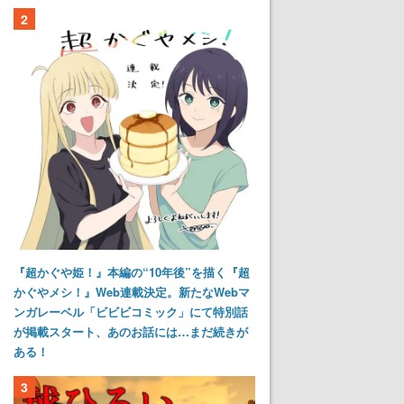
2
『超かぐや姫！』本編の“10年後”を描く『超
かぐやメシ！』Web連載決定。新たなWebマ
ンガレーベル「ビビビコミック」にて特別話
が掲載スタート、あのお話には…まだ続きが
ある！
3