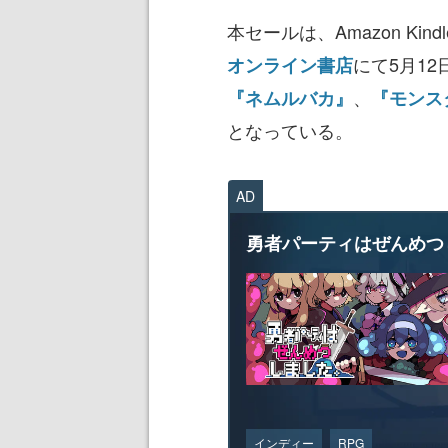
本セールは、Amazon K
にて5月1
オンライン書店
、
『ネムルバカ』
『モンス
となっている。
AD
勇者パーティはぜんめつ
インディー
RPG