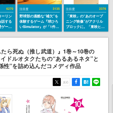
6270
3135
2376
注目度
注目度
ローリン
野球部の過酷な“補欠”を
「東映」の“あのオープ
会話する
体験するゲーム『球ひろ
ニング映像”がアクリル
愛ゲーム
いSimulator』が「1件」
ブロックに。「東映ヒス
ソウルラ
のウィッシュリストをも
トリカル グッズコレクシ
。返事に
とにチェコ語に対応し
ョン」が8月下旬より発
U
SNSで話題に。『キング
売
ダム・カム』開発元やチ
たら死ぬ（推し武道）』1巻～10巻の
ェコのプロ野球選手から
アイドルオタクたちの“あるあるネタ”と
称賛の声
係性”を詰め込んだコメディ作品
反応