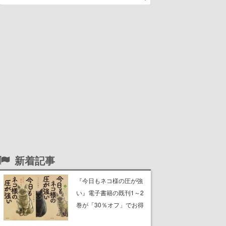
新着記事
『今日もネコ様の圧が強
い』電子書籍の既刊1～2
巻が「30％オフ」でお得
に。ジト目でツンツンし