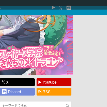
5
X
Youtube
Discord
RSS