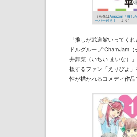
（画像は
Amazon「推
ーパー付き】」
より）
『推しが武道館いってくれ
ドルグループ“ChamJa
井舞菜（いちい まいな）」
援するファン「えりぴよ」
性が描かれるコメディ作品