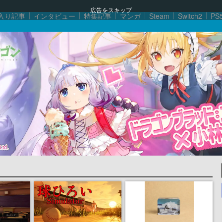
広告をスキップ
入り記事
インタビュー
特集記事
マンガ
Steam
Switch2
PS