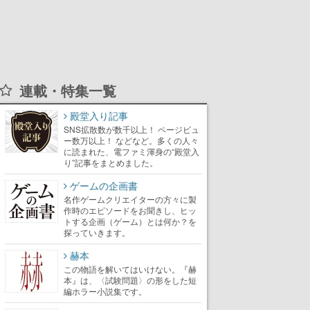
連載・特集一覧
殿堂入り記事
SNS拡散数が数千以上！ ページビュ
ー数万以上！ などなど。多くの人々
に読まれた、電ファミ渾身の“殿堂入
り”記事をまとめました。
ゲームの企画書
名作ゲームクリエイターの方々に製
作時のエピソードをお聞きし、ヒッ
トする企画（ゲーム）とは何か？を
探っていきます。
赫本
この物語を解いてはいけない。『赫
本』は、〈試験問題〉の形をした短
編ホラー小説集です。