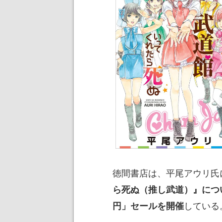
徳間書店は、平尾アウリ氏
ら死ぬ（推し武道）』につい
している
円」セールを開催