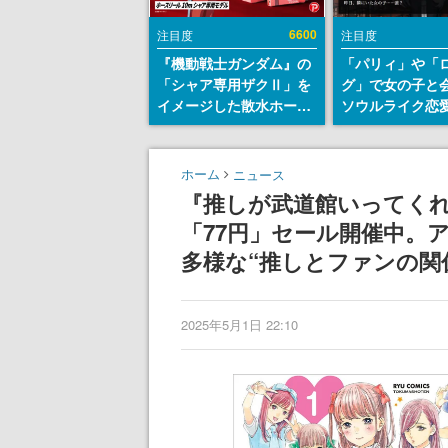
6600
注目度
注目度
『機動戦士ガンダム』の
「パリィ」や「
「シャア専用ザクⅡ」を
グ」で女の子と
イメージした散水ホース
ソウルライク恋
リールが予約開始。本体
『小早川さんは
にはシャアのパーソナル
イク』無料公開
マークやジオン公国軍の
失敗すると「YO
ホーム
ニュース
エンブレム、型式番号な
DIED」
『推しが武道館いってくれ
どを配置
「77円」セール開催中。
多様な“推しとファンの関
2025年5月1日 22:10