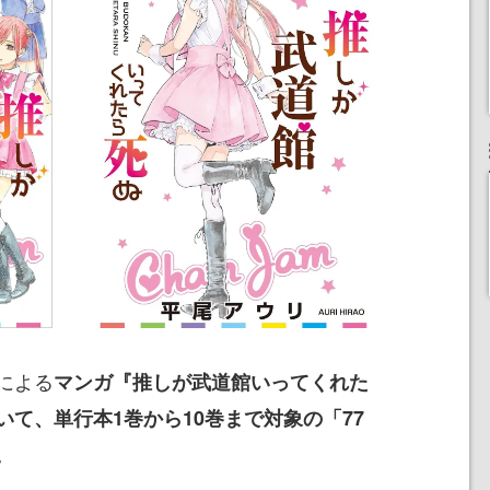
による
マンガ『推しが武道館いってくれた
て、単行本1巻から10巻まで対象の「77
。