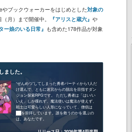
indleやブックウォーカーをはじめとした
対象の
2日（月）まで開催中。
や
『アリスと蔵六』
も含めた178作品が対象
ター娘のいる日常』
しました。
“ぜんめつ”してしまった勇者パーティから1人だ
け選んで、ともに迷宮からの脱出を目指すダン
ジョン探索RPGです。 ただし勇者は「はい/い
いえ」しか喋れず、魔法使いは魔法が使えず、
戦士は可愛らしい人形になっていて、僧侶は
██を崇拝しています。誰を救うのかを選ぶの
は、あなたです。
リリース日：2026年第4四半期