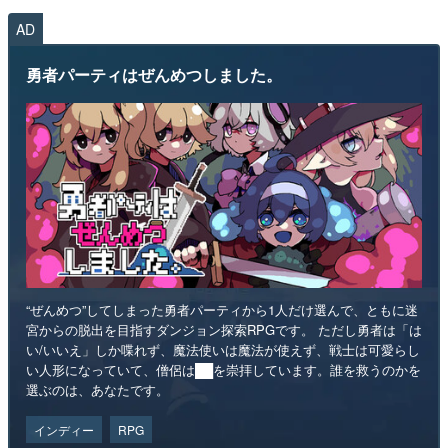
AD
勇者パーティはぜんめつしました。
“ぜんめつ”してしまった勇者パーティから1人だけ選んで、ともに迷
宮からの脱出を目指すダンジョン探索RPGです。 ただし勇者は「は
い/いいえ」しか喋れず、魔法使いは魔法が使えず、戦士は可愛らし
い人形になっていて、僧侶は██を崇拝しています。誰を救うのかを
選ぶのは、あなたです。
インディー
RPG