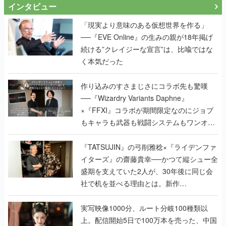
インタビュー
「現実より意味のある仮想世界を作る」
──『EVE Online』の生みの親が18年掲げ
続ける”クレイジーな宣言”は、比喩ではな
く本気だった
作り込みのすさまじさにコラボ先も驚嘆
──『Wizardry Variants Daphne』
×『FFXI』コラボが期間限定なのにジョブ
もキャラも武器も戦闘システムもワンオフ
で作り込まれた理由を両ディレクターに聞
く
『TATSUJIN』の弓削雅稔×『ライデンファ
イターズ』の齋藤貴幸──かつて縦シュー全
盛期を支えていた2人が、30年後に同じ会
社で机を並べる理由とは。新作
『TATSUJIN EXTREME』で初タッグを組
んだレジェンド2人に訊く開発秘話
実写映像1000分、ルート分岐100種類以
上。配信開始5日で100万本を売った、中国