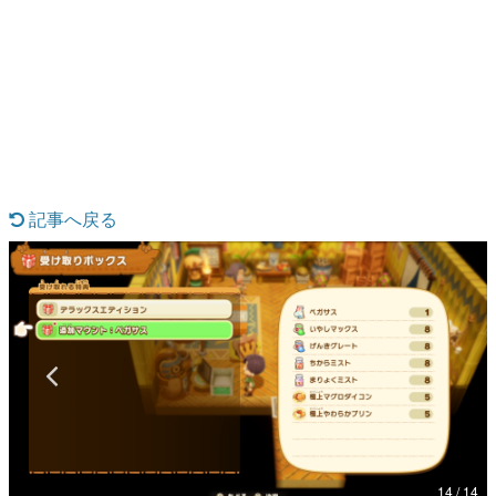
日本のコンテンツ産業やカルチャーに与えた影響を探る企
画です。
日本モバイルゲーム産業史
日本のモバイルゲーム史における主要なトピック・タイト
ルを網羅するほか、開発者へのインタビューや識者による
解説を掲載。約20年の歴史が一望できる決定版！
若ゲのいたり〜ゲームクリエイターの青春〜
『うつヌケ』『ペンと箸』等で知られるマンガ家・田中圭
一先生によるゲーム業界レポートマンガです。
記事へ戻る
なんでゲームは面白い？
ゲーム開発者・hamatsu氏がゲームの魅力を画面や操作の
具体的な形から解き明かしていく、硬派で骨太な評論連載
です。
ゲームが変えた日本語
「経験値」「裏技」「ラスボス」… ゲームにまつわる言葉
の起源や用法の変遷を、コンピューター文化史研究家・タ
イニーP氏が徹底調査。
カテゴリ
14 / 14
特集記事