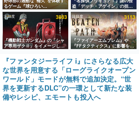
野球部の過酷な“補欠”を体験す
『名探偵プリキュア！』謎の怪
るゲーム『球ひろい
盗「デッチ・アゲイン」の担当
インタビュー
Simulator』が「1件」のウィッ
キャストは天﨑滉平さんと判
注目度
3883
注目度
3113
シュリストをもとにチェコ語に
明。『Re:ゼロから始める異世
連載・特集一覧
対応しSNSで話題に。『キング
界生活』オットー役、『ヒプノ
ダム・カム』開発元やチェコの
シスマイク』山田三郎役など
プロ野球選手から称賛の声
殿堂入り記事
『機動戦士ガンダム』の「シャ
『ファイアーエムブレム』や
SNS拡散数が数千以上！ ページビュー数万以上！ などな
ど。多くの人々に読まれた、電ファミ渾身の“殿堂入り”記
ア専用ザクⅡ」をイメージした
『FFタクティクス』に影響を受
事をまとめました。
散水ホースリールが予約開始。
けた新作戦略RPG『Beaten
本体にはシャアのパーソナルマ
Path』2027年に発売へ。
『ファンタジーライフ i』にさらなる広大
ゲームの企画書
ークやジオン公国軍のエンブレ
PC（Steam）、PS5、Xbox、
名作ゲームクリエイターの方々に製作時のエピソードをお
な世界を用意する「ローグライクオープン
ム、型式番号などを配置
Switch向けにリリース予定
聞きし、ヒットする企画（ゲーム）とは何か？を探ってい
きます。
ワールド」モードが無料で追加決定。“世
赫本
界を更新するDLC”の一環として新たな装
この物語を解いてはいけない。『赫本』は、〈試験問題〉
備やレシピ、エモートも投入へ
の形をした短編ホラー小説集です。
新世代に訊く
これからのデジタルゲーム市場を担う若きクリエイター達
の姿を追い、彼らのルーツと情熱を探っていきます。
ゲーム世代の作家たち
ゲームに多大な影響を受けた作家さんに取材し、ゲームが