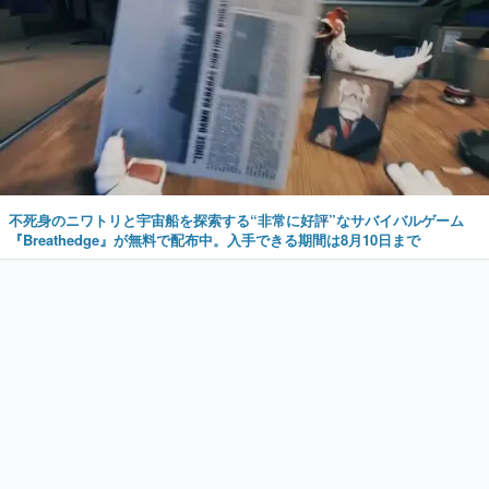
不死身のニワトリと宇宙船を探索する“非常に好評”なサバイバルゲーム
『Breathedge』が無料で配布中。入手できる期間は8月10日まで