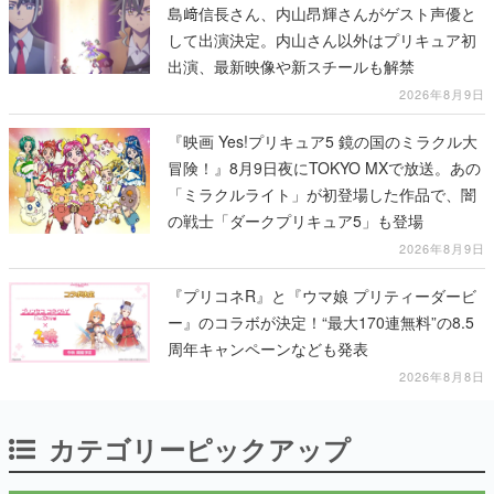
島﨑信長さん、内山昂輝さんがゲスト声優と
して出演決定。内山さん以外はプリキュア初
出演、最新映像や新スチールも解禁
2026年8月9日
『映画 Yes!プリキュア5 鏡の国のミラクル大
冒険！』8月9日夜にTOKYO MXで放送。あの
「ミラクルライト」が初登場した作品で、闇
の戦士「ダークプリキュア5」も登場
2026年8月9日
『プリコネR』と『ウマ娘 プリティーダービ
ー』のコラボが決定！“最大170連無料”の8.5
周年キャンペーンなども発表
2026年8月8日
カテゴリーピックアップ