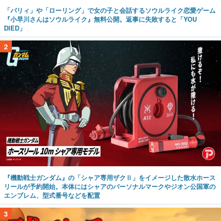
「パリィ」や「ローリング」で女の子と会話するソウルライク恋愛ゲーム
『小早川さんはソウルライク』無料公開。返事に失敗すると「YOU
DIED」
2
『機動戦士ガンダム』の「シャア専用ザクⅡ」をイメージした散水ホース
リールが予約開始。本体にはシャアのパーソナルマークやジオン公国軍の
エンブレム、型式番号などを配置
3