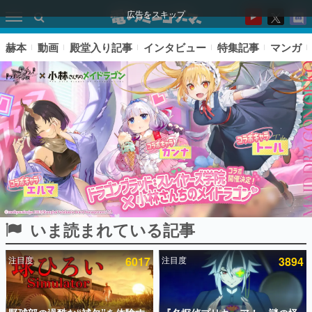
広告をスキップ
赫本
動画
殿堂入り記事
インタビュー
特集記事
マンガ
いま読まれている記事
ピックアップ
注目度
6017
注目度
3894
電ファミのいま読まれている記事ランキング
アプリセール情報