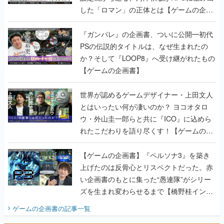
した「ロマン」の正体とは【ゲームの企画
書】
『ガンパレ』の企画書、ついに公開━初代
PSの伝説的タイトルは、なぜ生まれたの
か？そして『LOOP8』へ受け継がれたもの
【ゲームの企画書】
世界が認めるゲームデザイナー・上田文人
とはいったい何が凄いのか？ ヨコオタロ
ウ・外山圭一郎らと共に『ICO』に込めら
れたこだわりを語り尽くす！【ゲームの企
画書】
【ゲームの企画書】『ペルソナ3』を築き
上げたのは反骨心とリスペクトだった。赤
い企画書のもとに集った“愚連隊”がシリー
ズを生まれ変わらせるまで【橋野桂インタ
ビュー】
ゲームの企画書
の記事一覧