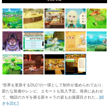
マンガ
女性向け
アプリレビュー
その他
電ファミニコゲーマーとは？
運営：株式会社マレ
“世界を更新するDLC”の一環として制作が進められており、
新たな装備やレシピ、エモートも投入予定。発表にあわせ
て、物語のカギを握る新キャラの姿もお披露目された...
[続
きを読む]