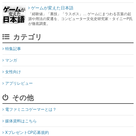
ゲームが変えた日本語
「経験値」「裏技」「ラスボス」… ゲームにまつわる言葉の起
源や用法の変遷を、コンピューター文化史研究家・タイニーP氏
が徹底調査。
カテゴリ
特集記事
マンガ
女性向け
アプリレビュー
その他
電ファミニコゲーマーとは？
媒体資料はこちら
XプレゼントCP応募規約