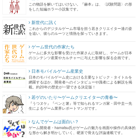
この物語を解いてはいけない。『赫本』は、〈試験問題〉の形
をした短編ホラー小説集です。
新世代に訊く
これからのデジタルゲーム市場を担う若きクリエイター達の姿
を追い、彼らのルーツと情熱を探っていきます。
ゲーム世代の作家たち
ゲームに多大な影響を受けた作家さんに取材し、ゲームが日本
のコンテンツ産業やカルチャーに与えた影響を探る企画です。
日本モバイルゲーム産業史
日本のモバイルゲーム史における主要なトピック・タイトルを
網羅するほか、開発者へのインタビューや識者による解説を掲
載。約20年の歴史が一望できる決定版！
若ゲのいたり〜ゲームクリエイターの青春〜
『うつヌケ』『ペンと箸』等で知られるマンガ家・田中圭一先
生によるゲーム業界レポートマンガです。
なんでゲームは面白い？
ゲーム開発者・hamatsu氏がゲームの魅力を画面や操作の具体的
な形から解き明かしていく、硬派で骨太な評論連載です。