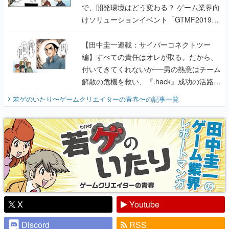
で、開発環境はどう変わる？ ゲーム業界向
けソリューションイベント「GTMF2019」
に行って、より理解を深めよう【PR】
【田中圭一連載：サイバーコネクトツー
編】すべての責任はオレが取る。だから、
付いてきてくれないか──男の熱意はチーム
解散の危機を救い、『.hack』成功の活路を
開く。業界の快男児・松山 洋に流れる血は
若ゲのいたり〜ゲームクリエイターの青春〜
の記事一覧
『少年ジャンプ』色だった【若ゲのいた
り】
X
Youtube
Discord
RSS