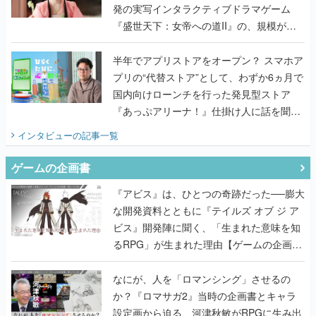
発の実写インタラクティブドラマゲーム
『盛世天下：女帝への道II』の、規模が違
うこだわりをプロデューサーに聞いた
半年でアプリストアをオープン？ スマホア
プリの“代替ストア”として、わずか6ヵ月で
国内向けローンチを行った発見型ストア
『あっぷアリーナ！』仕掛け人に話を聞い
てみた
インタビュー
の記事一覧
ゲームの企画書
『アビス』は、ひとつの奇跡だった──膨大
な開発資料とともに『テイルズ オブ ジ ア
ビス』開発陣に聞く、「生まれた意味を知
るRPG」が生まれた理由【ゲームの企画
書】
なにが、人を「ロマンシング」させるの
か？『ロマサガ2』当時の企画書とキャラ
設定画から迫る、河津秋敏がRPGに生み出