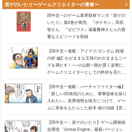
若ゲのいたり〜ゲームクリエイターの青春〜
田中圭一のゲーム業界取材マンガ『若ゲの
いたり』第2巻が発売。『ポケモン』田尻
智さん、『ゼビウス』遠藤雅伸さんらの貴
重なエピソードを収録
【田中圭一連載：アイマス/ガンダム 戦場
の絆 編】わがままな王様のわがままなニー
ズを満たす！──小山順一朗が貫く姿勢に、
ゲームクリエイターとしての矜持を見た
【若ゲのいたり最終回】
【田中圭一連載：バーチャファイター編】
「新しい3D表現のために、軍事技術を採り
入れたい」世界情勢を味方につけて、ゲー
ムに革命をもたらした鈴木 裕の功績【若ゲ
のいたり】
【田中圭一：若ゲのいたり】ゲーム開発統
合環境「Unreal Engine」最新バージョン