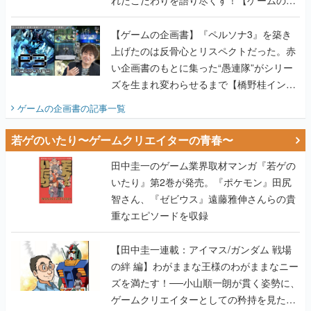
れたこだわりを語り尽くす！【ゲームの企
画書】
【ゲームの企画書】『ペルソナ3』を築き
上げたのは反骨心とリスペクトだった。赤
い企画書のもとに集った“愚連隊”がシリー
ズを生まれ変わらせるまで【橋野桂インタ
ビュー】
ゲームの企画書
の記事一覧
若ゲのいたり〜ゲームクリエイターの青春〜
田中圭一のゲーム業界取材マンガ『若ゲの
いたり』第2巻が発売。『ポケモン』田尻
智さん、『ゼビウス』遠藤雅伸さんらの貴
重なエピソードを収録
【田中圭一連載：アイマス/ガンダム 戦場
の絆 編】わがままな王様のわがままなニー
ズを満たす！──小山順一朗が貫く姿勢に、
ゲームクリエイターとしての矜持を見た