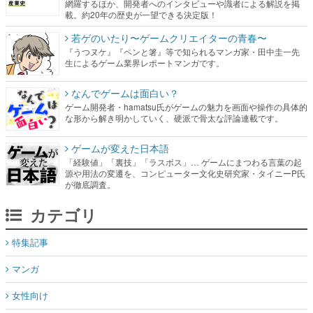
網羅するほか、開発者へのインタビューや識者による解説を掲
載。約20年の歴史が一望できる決定版！
若ゲのいたり〜ゲームクリエイターの青春〜
『うつヌケ』『ペンと箸』等で知られるマンガ家・田中圭一先
生によるゲーム業界レポートマンガです。
なんでゲームは面白い？
ゲーム開発者・hamatsu氏がゲームの魅力を画面や操作の具体的
な形から解き明かしていく、硬派で骨太な評論連載です。
ゲームが変えた日本語
「経験値」「裏技」「ラスボス」… ゲームにまつわる言葉の起
源や用法の変遷を、コンピューター文化史研究家・タイニーP氏
が徹底調査。
カテゴリ
特集記事
マンガ
女性向け