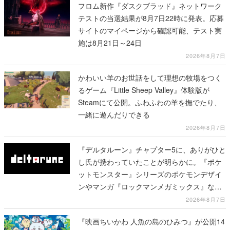
フロム新作『ダスクブラッド』ネットワーク
テストの当選結果が8月7日22時に発表。応募
サイトのマイページから確認可能、テスト実
施は8月21日～24日
2026年8月7日
かわいい羊のお世話をして理想の牧場をつく
るゲーム『Little Sheep Valley』体験版が
Steamにて公開。ふわふわの羊を撫でたり、
一緒に遊んだりできる
2026年8月7日
『デルタルーン』チャプター5に、ありがひと
し氏が携わっていたことが明らかに。『ポケ
ットモンスター』シリーズのポケモンデザイ
ンやマンガ『ロックマンメガミックス』など
で知られる
2026年8月7日
『映画ちいかわ 人魚の島のひみつ』が公開14