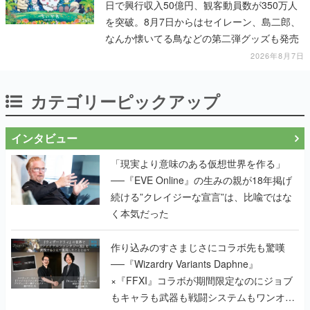
日で興行収入50億円、観客動員数が350万人
を突破。8月7日からはセイレーン、島二郎、
なんか懐いてる鳥などの第二弾グッズも発売
2026年8月7日
カテゴリーピックアップ
インタビュー
「現実より意味のある仮想世界を作る」
──『EVE Online』の生みの親が18年掲げ
続ける”クレイジーな宣言”は、比喩ではな
く本気だった
作り込みのすさまじさにコラボ先も驚嘆
──『Wizardry Variants Daphne』
×『FFXI』コラボが期間限定なのにジョブ
もキャラも武器も戦闘システムもワンオフ