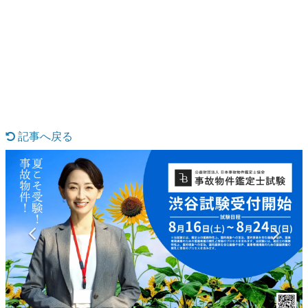
日本のコンテンツ産業やカルチャーに与えた影響を探る企
画です。
日本モバイルゲーム産業史
日本のモバイルゲーム史における主要なトピック・タイト
ルを網羅するほか、開発者へのインタビューや識者による
解説を掲載。約20年の歴史が一望できる決定版！
若ゲのいたり〜ゲームクリエイターの青春〜
『うつヌケ』『ペンと箸』等で知られるマンガ家・田中圭
一先生によるゲーム業界レポートマンガです。
記事へ戻る
なんでゲームは面白い？
ゲーム開発者・hamatsu氏がゲームの魅力を画面や操作の
具体的な形から解き明かしていく、硬派で骨太な評論連載
です。
ゲームが変えた日本語
「経験値」「裏技」「ラスボス」… ゲームにまつわる言葉
の起源や用法の変遷を、コンピューター文化史研究家・タ
イニーP氏が徹底調査。
カテゴリ
7 / 10
特集記事