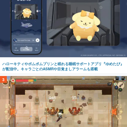
ハローキティやポムポムプリンと眠れる睡眠サポートアプリ『ゆめたび』
が配信中。キャラごとのASMRや目覚ましアラームも搭載
3