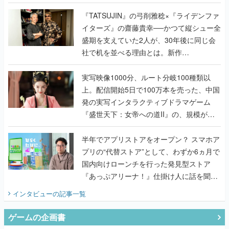
で作り込まれた理由を両ディレクターに聞
く
『TATSUJIN』の弓削雅稔×『ライデンファ
イターズ』の齋藤貴幸──かつて縦シュー全
盛期を支えていた2人が、30年後に同じ会
社で机を並べる理由とは。新作
『TATSUJIN EXTREME』で初タッグを組
んだレジェンド2人に訊く開発秘話
実写映像1000分、ルート分岐100種類以
上。配信開始5日で100万本を売った、中国
発の実写インタラクティブドラマゲーム
『盛世天下：女帝への道II』の、規模が違
うこだわりをプロデューサーに聞いた
半年でアプリストアをオープン？ スマホア
プリの“代替ストア”として、わずか6ヵ月で
国内向けローンチを行った発見型ストア
『あっぷアリーナ！』仕掛け人に話を聞い
てみた
インタビュー
の記事一覧
ゲームの企画書