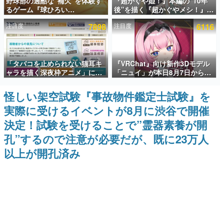
野球部の過酷な“補欠”を体験す
『超かぐや姫！』本編の“10年
るゲーム『球ひろい
後”を描く『超かぐやメシ！』
インタビュー
Simulator』が「1件」のウィッ
Web連載決定。新たなWebマン
注目度
7898
注目度
6116
シュリストをもとにチェコ語に
ガレーベル「ビビビコミック」
連載・特集一覧
対応しSNSで話題に。『キング
にて特別話が掲載スタート、あ
ダム・カム』開発元やチェコの
のお話には…まだ続きがある！
プロ野球選手から称賛の声
殿堂入り記事
「タバコを止められない猫耳キ
『VRChat』向け新作3Dモデル
SNS拡散数が数千以上！ ページビュー数万以上！ などな
ど。多くの人々に読まれた、電ファミ渾身の“殿堂入り”記
ャラを描く深夜枠アニメ」に視
「ニュイ」が本日8月7日から
事をまとめました。
聴者の一部から批判意見。違法
BOOTHにて発売。瞳に光る星
薬物の使用と思しき描写も含め
や感情豊かな表情が、小悪魔か
怪しい架空試験『事故物件鑑定士試験』を
ゲームの企画書
て、BPOが議論を交わす
わいい
名作ゲームクリエイターの方々に製作時のエピソードをお
実際に受けるイベントが8月に渋谷で開催
聞きし、ヒットする企画（ゲーム）とは何か？を探ってい
きます。
決定！試験を受けることで”霊器素養が開
赫本
孔”するので注意が必要だが、既に23万人
この物語を解いてはいけない。『赫本』は、〈試験問題〉
以上が開孔済み
の形をした短編ホラー小説集です。
新世代に訊く
これからのデジタルゲーム市場を担う若きクリエイター達
の姿を追い、彼らのルーツと情熱を探っていきます。
ゲーム世代の作家たち
ゲームに多大な影響を受けた作家さんに取材し、ゲームが