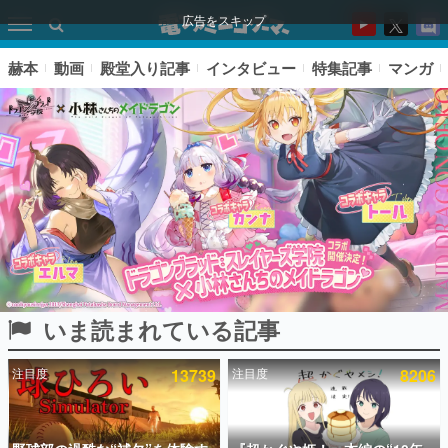
広告をスキップ
赫本
動画
殿堂入り記事
インタビュー
特集記事
マンガ
いま読まれている記事
ピックアップ
注目度
13739
注目度
8206
電ファミのいま読まれている記事ランキング
アプリセール情報