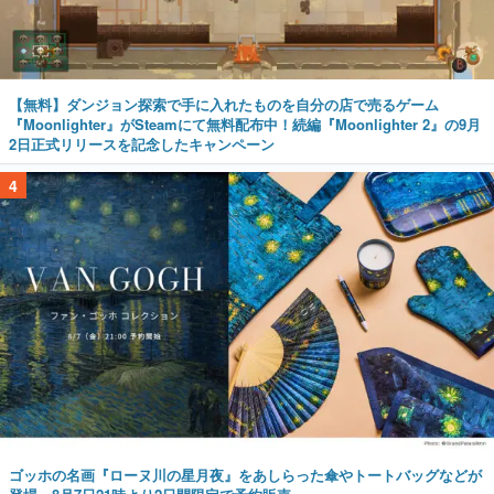
【無料】ダンジョン探索で手に入れたものを自分の店で売るゲーム
『Moonlighter』がSteamにて無料配布中！続編『Moonlighter 2』の9月
2日正式リリースを記念したキャンペーン
4
ゴッホの名画『ローヌ川の星月夜』をあしらった傘やトートバッグなどが