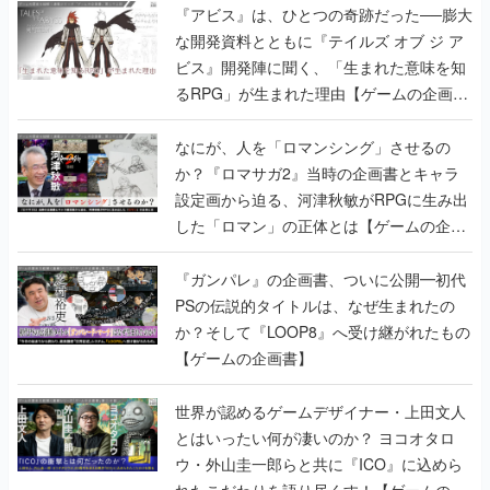
『アビス』は、ひとつの奇跡だった──膨大
な開発資料とともに『テイルズ オブ ジ ア
ビス』開発陣に聞く、「生まれた意味を知
るRPG」が生まれた理由【ゲームの企画
書】
なにが、人を「ロマンシング」させるの
か？『ロマサガ2』当時の企画書とキャラ
設定画から迫る、河津秋敏がRPGに生み出
した「ロマン」の正体とは【ゲームの企画
書】
『ガンパレ』の企画書、ついに公開━初代
PSの伝説的タイトルは、なぜ生まれたの
か？そして『LOOP8』へ受け継がれたもの
【ゲームの企画書】
世界が認めるゲームデザイナー・上田文人
とはいったい何が凄いのか？ ヨコオタロ
ウ・外山圭一郎らと共に『ICO』に込めら