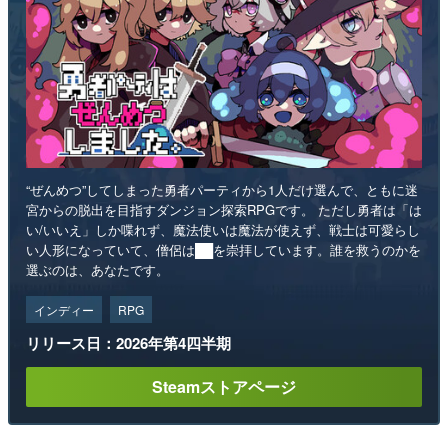
“ぜんめつ”してしまった勇者パーティから1人だけ選んで、ともに迷
宮からの脱出を目指すダンジョン探索RPGです。 ただし勇者は「は
い/いいえ」しか喋れず、魔法使いは魔法が使えず、戦士は可愛らし
い人形になっていて、僧侶は██を崇拝しています。誰を救うのかを
選ぶのは、あなたです。
インディー
RPG
リリース日：2026年第4四半期
Steamストアページ