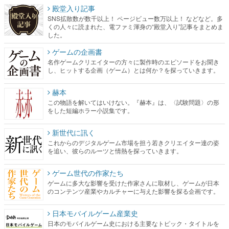
殿堂入り記事
SNS拡散数が数千以上！ ページビュー数万以上！ などなど。多
くの人々に読まれた、電ファミ渾身の“殿堂入り”記事をまとめま
した。
ゲームの企画書
名作ゲームクリエイターの方々に製作時のエピソードをお聞き
し、ヒットする企画（ゲーム）とは何か？を探っていきます。
赫本
この物語を解いてはいけない。『赫本』は、〈試験問題〉の形
をした短編ホラー小説集です。
新世代に訊く
これからのデジタルゲーム市場を担う若きクリエイター達の姿
を追い、彼らのルーツと情熱を探っていきます。
ゲーム世代の作家たち
ゲームに多大な影響を受けた作家さんに取材し、ゲームが日本
のコンテンツ産業やカルチャーに与えた影響を探る企画です。
日本モバイルゲーム産業史
日本のモバイルゲーム史における主要なトピック・タイトルを