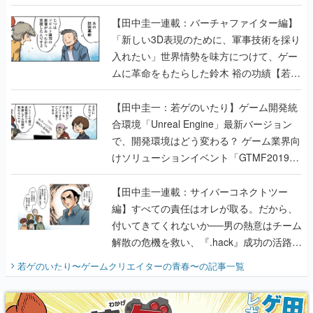
【若ゲのいたり最終回】
【田中圭一連載：バーチャファイター編】
「新しい3D表現のために、軍事技術を採り
入れたい」世界情勢を味方につけて、ゲー
ムに革命をもたらした鈴木 裕の功績【若ゲ
のいたり】
【田中圭一：若ゲのいたり】ゲーム開発統
合環境「Unreal Engine」最新バージョン
で、開発環境はどう変わる？ ゲーム業界向
けソリューションイベント「GTMF2019」
に行って、より理解を深めよう【PR】
【田中圭一連載：サイバーコネクトツー
編】すべての責任はオレが取る。だから、
付いてきてくれないか──男の熱意はチーム
解散の危機を救い、『.hack』成功の活路を
開く。業界の快男児・松山 洋に流れる血は
若ゲのいたり〜ゲームクリエイターの青春〜
の記事一覧
『少年ジャンプ』色だった【若ゲのいた
り】