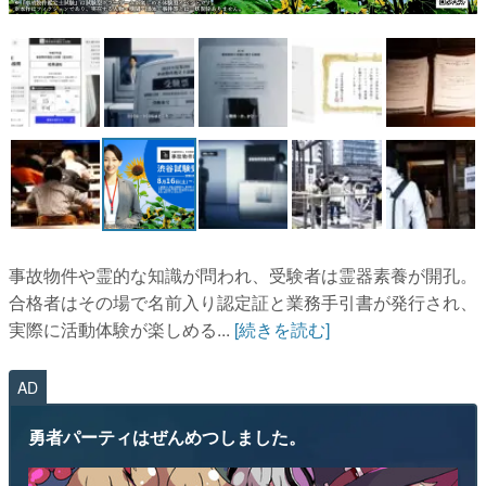
マンガ
女性向け
アプリレビュー
その他
電ファミニコゲーマーとは？
運営：株式会社マレ
事故物件や霊的な知識が問われ、受験者は霊器素養が開孔。
合格者はその場で名前入り認定証と業務手引書が発行され、
実際に活動体験が楽しめる...
[続きを読む]
AD
勇者パーティはぜんめつしました。