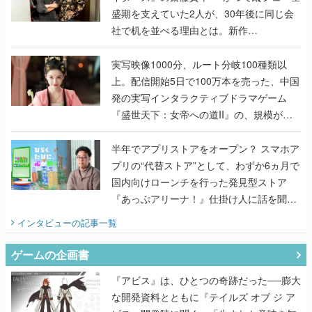
盛期を支えていた2人が、30年後に同じ会
社で机を並べる理由とは。新作
『TATSUJIN EXTREME』で初タッグを組
んだレジェンド2人に訊く開発秘話
実写映像1000分、ルート分岐100種類以
上。配信開始5日で100万本を売った、中国
発の実写インタラクティブドラマゲーム
『盛世天下：女帝への道II』の、規模が違
うこだわりをプロデューサーに聞いた
半年でアプリストアをオープン？ スマホア
プリの“代替ストア”として、わずか6ヵ月で
国内向けローンチを行った発見型ストア
『あっぷアリーナ！』仕掛け人に話を聞い
てみた
インタビュー
の記事一覧
ゲームの企画書
『アビス』は、ひとつの奇跡だった──膨大
な開発資料とともに『テイルズ オブ ジ ア