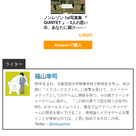
ノンレゾン 1st写真集 『
QUINTET 』 - 5人の思い
出、あなたに届け―― -
4,500円
Amazonで購入
ライター
福山幸司
85年生まれ。大阪芸術大学映像学科で映画史を学ぶ。幼少
期に『ドラゴンクエストV』に衝撃を受けて、ストーリー
メディアとしてのゲームに興味を持つ。その後アドベンチ
ャーゲームに熱中し、『この世の果てで恋を唄う少女YU-
NO』がオールタイムベスト。最近ではアドベンチャーゲ
ームの歴史を掘り下げること、映画論とビデオゲームを繋
ぐことが使命なのでは、と思い始めてる今日この頃。
Twitter：
@fukuyaman