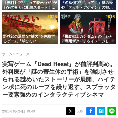
【無料】プリキュア映画4作品が
『名探偵プリキュア！』謎の怪
TVerで新たに配信スタート！な
盗「デッチ・アゲイン」の担当
インタビュー
んと2018年～2024年の映画ほぼ
キャストは天﨑滉平さんと判
注目度
3025
注目度
2816
すべてが見放題に、ぶっちゃけ
明。『Re:ゼロから始める異世
連載・特集一覧
ありえないラインナップ
界生活』オットー役、『ヒプノ
シスマイク』山田三郎役など
殿堂入り記事
SNS拡散数が数千以上！ ページビュー数万以上！ などな
野球部の過酷な“補欠”を体験す
『機動戦士ガンダム』の「シャ
ど。多くの人々に読まれた、電ファミ渾身の“殿堂入り”記
るゲーム『球ひろい
ア専用ザクⅡ」をイメージした
事をまとめました。
Simulator』が「1件」のウィッ
散水ホースリールが予約開始。
シュリストをもとにチェコ語に
本体にはシャアのパーソナルマ
ゲームの企画書
ホーム
ニュース
対応しSNSで話題に。『キング
ークやジオン公国軍のエンブレ
名作ゲームクリエイターの方々に製作時のエピソードをお
聞きし、ヒットする企画（ゲーム）とは何か？を探ってい
ダム・カム』開発元やチェコの
ム、型式番号などを配置
実写ゲーム『Dead Reset』が前評判高め。
きます。
プロ野球選手から称賛の声
外科医が「謎の寄生体の手術」を強制させ
赫本
この物語を解いてはいけない。『赫本』は、〈試験問題〉
られる謎めいたストーリーが展開、ハイテ
の形をした短編ホラー小説集です。
ンポに死のループを繰り返す、スプラッタ
ー要素強めのインタラクティブシネマ
新世代に訊く
これからのデジタルゲーム市場を担う若きクリエイター達
の姿を追い、彼らのルーツと情熱を探っていきます。
2025年8月24日 19:46
反応
ゲーム世代の作家たち
ゲームに多大な影響を受けた作家さんに取材し、ゲームが