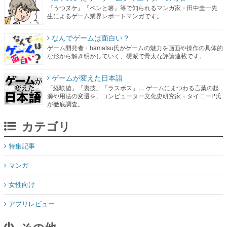
『うつヌケ』『ペンと箸』等で知られるマンガ家・田中圭一先
生によるゲーム業界レポートマンガです。
なんでゲームは面白い？
ゲーム開発者・hamatsu氏がゲームの魅力を画面や操作の具体的
な形から解き明かしていく、硬派で骨太な評論連載です。
ゲームが変えた日本語
「経験値」「裏技」「ラスボス」… ゲームにまつわる言葉の起
源や用法の変遷を、コンピューター文化史研究家・タイニーP氏
が徹底調査。
カテゴリ
特集記事
マンガ
女性向け
アプリレビュー