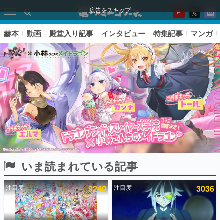
広告をスキップ
赫本
動画
殿堂入り記事
インタビュー
特集記事
マンガ
いま読まれている記事
ピックアップ
注目度
9240
注目度
3036
電ファミのいま読まれている記事ランキング
アプリセール情報