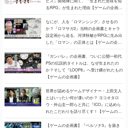
ビス』開発陣に聞く、「生まれた意味を知
るRPG」が生まれた理由【ゲームの企画
書】
なにが、人を「ロマンシング」させるの
か？『ロマサガ2』当時の企画書とキャラ
設定画から迫る、河津秋敏がRPGに生み出
した「ロマン」の正体とは【ゲームの企画
書】
『ガンパレ』の企画書、ついに公開━初代
PSの伝説的タイトルは、なぜ生まれたの
か？そして『LOOP8』へ受け継がれたもの
【ゲームの企画書】
世界が認めるゲームデザイナー・上田文人
とはいったい何が凄いのか？ ヨコオタロ
ウ・外山圭一郎らと共に『ICO』に込めら
れたこだわりを語り尽くす！【ゲームの企
画書】
【ゲームの企画書】『ペルソナ3』を築き