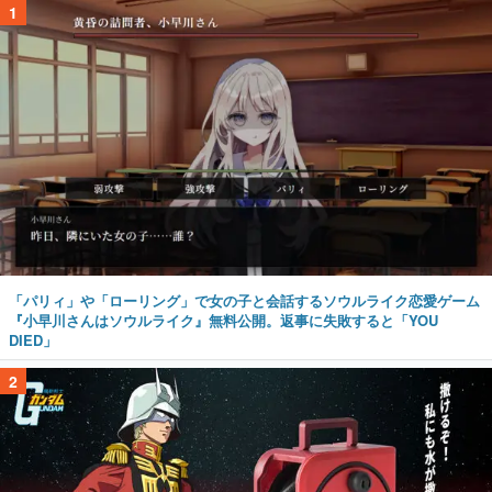
1
「パリィ」や「ローリング」で女の子と会話するソウルライク恋愛ゲーム
『小早川さんはソウルライク』無料公開。返事に失敗すると「YOU
DIED」
2