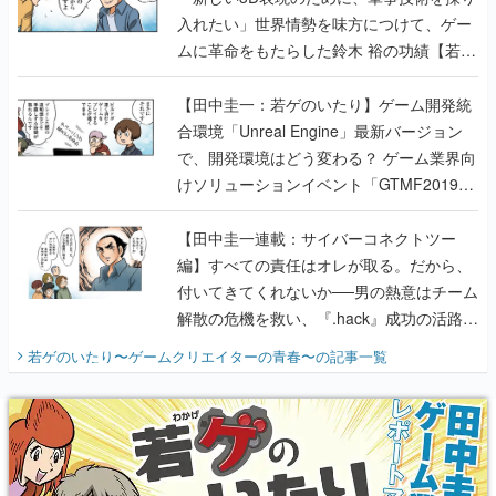
入れたい」世界情勢を味方につけて、ゲー
ムに革命をもたらした鈴木 裕の功績【若ゲ
のいたり】
【田中圭一：若ゲのいたり】ゲーム開発統
合環境「Unreal Engine」最新バージョン
で、開発環境はどう変わる？ ゲーム業界向
けソリューションイベント「GTMF2019」
に行って、より理解を深めよう【PR】
【田中圭一連載：サイバーコネクトツー
編】すべての責任はオレが取る。だから、
付いてきてくれないか──男の熱意はチーム
解散の危機を救い、『.hack』成功の活路を
開く。業界の快男児・松山 洋に流れる血は
若ゲのいたり〜ゲームクリエイターの青春〜
の記事一覧
『少年ジャンプ』色だった【若ゲのいた
り】