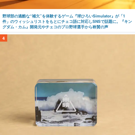
野球部の過酷な“補欠”を体験するゲーム『球ひろいSimulator』が「1
件」のウィッシュリストをもとにチェコ語に対応しSNSで話題に。『キン
グダム・カム』開発元やチェコのプロ野球選手から称賛の声
4