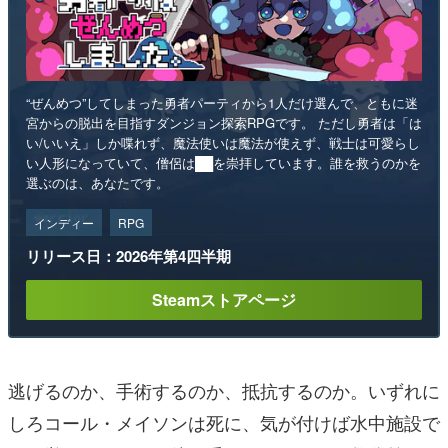
“ぜんめつ”してしまった勇者パーティから1人だけ選んで、ともに迷
宮からの脱出を目指すダンジョン探索RPGです。 ただし勇者は「は
い/いいえ」しか喋れず、魔法使いは魔法が使えず、戦士は可愛らし
い人形になっていて、僧侶は██を崇拝しています。誰を救うのかを
選ぶのは、あなたです。
インディー
RPG
リリース日：2026年第4四半期
Steamストアページ
逃げるのか、手術するのか、抵抗するのか。いずれに
しろコール・メイソンは死に、気が付けば水中施設で