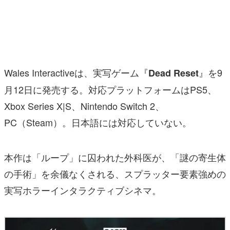
マンガ
女性向け
アプリレビュー
Wales Interactiveは、実写ゲーム『
』を9
Dead Reset
その他
月12日に発売する。対応プラットフォームはPS5、
Xbox Series X|S、Nintendo Switch 2、
電ファミニコゲーマーとは？
PC（Steam）。日本語には対応していない。
運営：株式会社マレ
本作は「ループ」に囚われた外科医が、「謎の寄生体
の手術」を余儀なくされる、スプラッター要素強めの
実写ホラーインタラクティブシネマ。