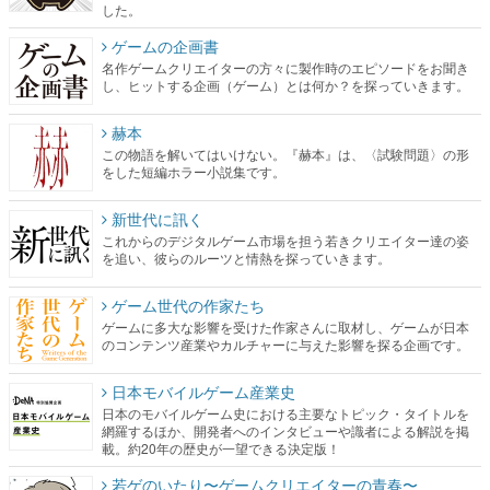
した。
ゲームの企画書
名作ゲームクリエイターの方々に製作時のエピソードをお聞き
し、ヒットする企画（ゲーム）とは何か？を探っていきます。
赫本
この物語を解いてはいけない。『赫本』は、〈試験問題〉の形
をした短編ホラー小説集です。
新世代に訊く
これからのデジタルゲーム市場を担う若きクリエイター達の姿
を追い、彼らのルーツと情熱を探っていきます。
ゲーム世代の作家たち
ゲームに多大な影響を受けた作家さんに取材し、ゲームが日本
のコンテンツ産業やカルチャーに与えた影響を探る企画です。
日本モバイルゲーム産業史
日本のモバイルゲーム史における主要なトピック・タイトルを
網羅するほか、開発者へのインタビューや識者による解説を掲
載。約20年の歴史が一望できる決定版！
若ゲのいたり〜ゲームクリエイターの青春〜