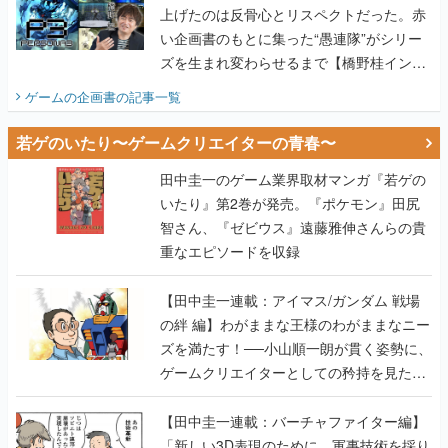
上げたのは反骨心とリスペクトだった。赤
い企画書のもとに集った“愚連隊”がシリー
ズを生まれ変わらせるまで【橋野桂インタ
ビュー】
ゲームの企画書
の記事一覧
若ゲのいたり〜ゲームクリエイターの青春〜
田中圭一のゲーム業界取材マンガ『若ゲの
いたり』第2巻が発売。『ポケモン』田尻
智さん、『ゼビウス』遠藤雅伸さんらの貴
重なエピソードを収録
【田中圭一連載：アイマス/ガンダム 戦場
の絆 編】わがままな王様のわがままなニー
ズを満たす！──小山順一朗が貫く姿勢に、
ゲームクリエイターとしての矜持を見た
【若ゲのいたり最終回】
【田中圭一連載：バーチャファイター編】
「新しい3D表現のために、軍事技術を採り