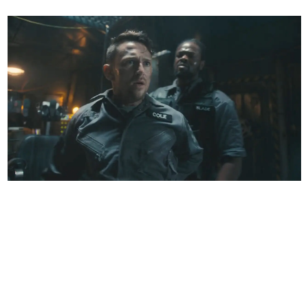
日本のコンテンツ産業やカルチャーに与えた影響を探る企
画です。
日本モバイルゲーム産業史
日本のモバイルゲーム史における主要なトピック・タイト
ルを網羅するほか、開発者へのインタビューや識者による
解説を掲載。約20年の歴史が一望できる決定版！
若ゲのいたり〜ゲームクリエイターの青春〜
『うつヌケ』『ペンと箸』等で知られるマンガ家・田中圭
一先生によるゲーム業界レポートマンガです。
なんでゲームは面白い？
ゲーム開発者・hamatsu氏がゲームの魅力を画面や操作の
具体的な形から解き明かしていく、硬派で骨太な評論連載
です。
ゲームが変えた日本語
「経験値」「裏技」「ラスボス」… ゲームにまつわる言葉
の起源や用法の変遷を、コンピューター文化史研究家・タ
イニーP氏が徹底調査。
カテゴリ
特集記事