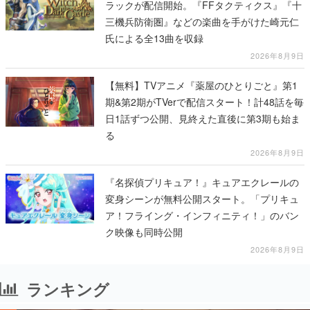
ラックが配信開始。『FFタクティクス』『十
三機兵防衛圏』などの楽曲を手がけた崎元仁
氏による全13曲を収録
2026年8月9日
【無料】TVアニメ『薬屋のひとりごと』第1
期&第2期がTVerで配信スタート！計48話を毎
日1話ずつ公開、見終えた直後に第3期も始ま
る
2026年8月9日
『名探偵プリキュア！』キュアエクレールの
変身シーンが無料公開スタート。「プリキュ
ア！フライング・インフィニティ！」のバン
ク映像も同時公開
2026年8月9日
ランキング