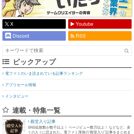
X
Youtube
Discord
RSS
ピックアップ
電ファミのいま読まれている記事ランキング
アプリセール情報
インタビュー
連載・特集一覧
殿堂入り記事
SNS拡散数が数千以上！ ページビュー数万以上！ などなど。多
くの人々に読まれた、電ファミ渾身の“殿堂入り”記事をまとめま