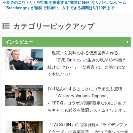
不死身のニワトリと宇宙船を探索する“非常に好評”なサバイバルゲーム
『Breathedge』が無料で配布中。入手できる期間は8月10日まで
カテゴリーピックアップ
インタビュー
「現実より意味のある仮想世界を作る」
──『EVE Online』の生みの親が18年掲げ
続ける”クレイジーな宣言”は、比喩ではな
く本気だった
作り込みのすさまじさにコラボ先も驚嘆
──『Wizardry Variants Daphne』
×『FFXI』コラボが期間限定なのにジョブ
もキャラも武器も戦闘システムもワンオフ
で作り込まれた理由を両ディレクターに聞
く
『TATSUJIN』の弓削雅稔×『ライデンファ
イターズ』の齋藤貴幸──かつて縦シュー全