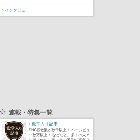
インタビュー
連載・特集一覧
殿堂入り記事
SNS拡散数が数千以上！ ページビュ
ー数万以上！ などなど。多くの人々
に読まれた、電ファミ渾身の“殿堂入