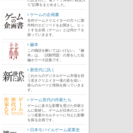
り”記事をまとめました。
ゲームの企画書
名作ゲームクリエイターの方々に製
作時のエピソードをお聞きし、ヒッ
トする企画（ゲーム）とは何か？を
探っていきます。
赫本
この物語を解いてはいけない。『赫
本』は、〈試験問題〉の形をした短
編ホラー小説集です。
新世代に訊く
これからのデジタルゲーム市場を担
う若きクリエイター達の姿を追い、
彼らのルーツと情熱を探っていきま
す。
ゲーム世代の作家たち
ゲームに多大な影響を受けた作家さ
んに取材し、ゲームが日本のコンテ
ンツ産業やカルチャーに与えた影響
を探る企画です。
日本モバイルゲーム産業史