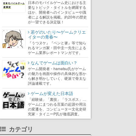
日本のモバイルゲーム史における主
要なトピック・タイトルを網羅する
ほか、開発者へのインタビューや識
者による解説を掲載。約20年の歴史
が一望できる決定版！
若ゲのいたり〜ゲームクリエ
イターの青春〜
『うつヌケ』『ペンと箸』等で知ら
れるマンガ家・田中圭一先生による
ゲーム業界レポートマンガです。
なんでゲームは面白い？
ゲーム開発者・hamatsu氏がゲーム
の魅力を画面や操作の具体的な形か
ら解き明かしていく、硬派で骨太な
評論連載です。
ゲームが変えた日本語
「経験値」「裏技」「ラスボス」…
ゲームにまつわる言葉の起源や用法
の変遷を、コンピューター文化史研
究家・タイニーP氏が徹底調査。
カテゴリ