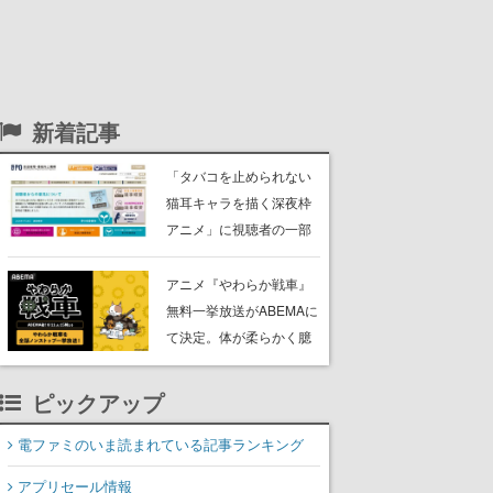
新着記事
「タバコを止められない
猫耳キャラを描く深夜枠
アニメ」に視聴者の一部
から批判意見。違法薬物
の使用と思わしき描写も
アニメ『やわらか戦車』
含めて、BPOが議論を交
無料一挙放送がABEMAに
わす
て決定。体が柔らかく臆
病な謎の兵器「やわらか
戦車」と仲間たちが巻き
ピックアップ
起こす出来事を描いた脱
力系コメディ
電ファミのいま読まれている記事ランキング
アプリセール情報