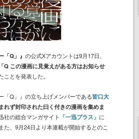
の公式Xアカウントは9月17日、
ー「Q」』
「Q この漫画に見覚えがある方はお知らせ
たことを発表した。
ー「Q」』の立ち上げメンバーである
皆口大
まれず封印された曰く付きの漫画を集めま
迅社の総合マンガサイト
に
「一迅プラス」
また、9月24日より本連載が開始するとのこ