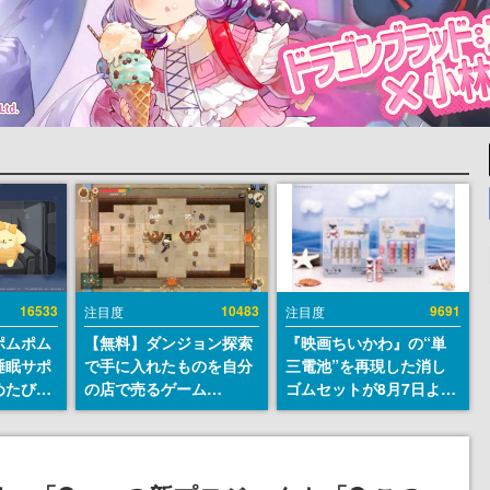
16533
10483
9691
注目度
注目度
ポムポム
【無料】ダンジョン探索
『映画ちいかわ』の“単
睡眠サポ
で手に入れたものを自分
三電池”を再現した消し
めたび』
の店で売るゲーム
ゴムセットが8月7日より
ラごとの
『Moonlighter』が
発売決定。公式は「在っ
しアラー
Steamにて無料配布中！
たものを 消しながら い
続編『Moonlighter 2』
つかなくなる 永遠のいの
の9月2日正式リリースを
ち」と紹介