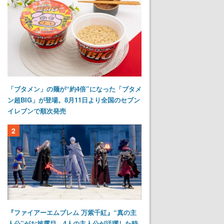
「ブタメン」の麺が“約4倍”になった「ブタメ
ン超BIG」が登場。8月11日より全国のセブン
イレブンで順次発売
2
『ファイアーエムブレム 万紫千紅』“真の主
人公”がお披露目。4人の主人公が活躍した時