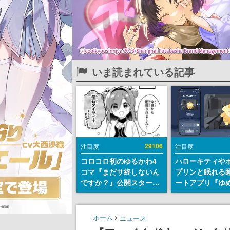
いま読まれている記事
29106
注目度
注目度
コロコロ初のゆるかわ4
ハローキティや
コマ『まだサ終しないん
プリンと眠れる
ですか？』公開スター
ートアプリ『ゆ
ト。主人公は新入社員の
が配信中。キャ
侘石ダイヤ、ゲーム会社
ASMRや目覚ま
を舞台にトラブルへ対応
ムも搭載
ホーム
ニュース
する社員たちを描く