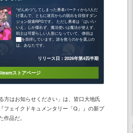
“ぜんめつ”してしまった勇者パーティから1人だ
け選んで、ともに迷宮からの脱出を目指すダン
ジョン探索RPGです。 ただし勇者は「はい/い
いえ」しか喋れず、魔法使いは魔法が使えず、
戦士は可愛らしい人形になっていて、僧侶は
██を崇拝しています。誰を救うのかを選ぶの
は、あなたです。
リリース日：2026年第4四半期
Steamストアページ
ある方はお知らせください」は、皆口大地氏
『フェイクドキュメンタリー「Q」』の新プ
た作品だ。