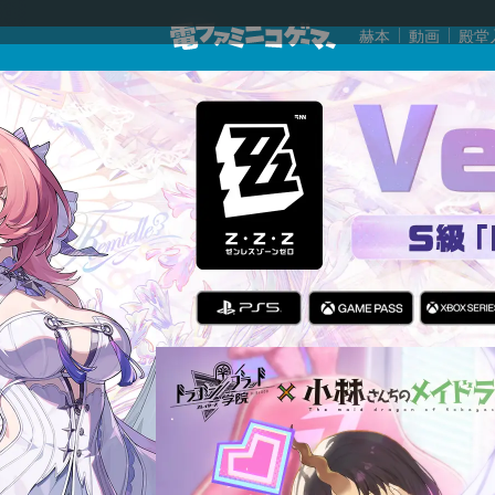
赫本
動画
殿堂