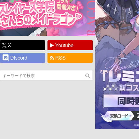
X
Youtube
Discord
RSS