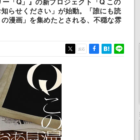
ー「Q」』の新プロジェクト「Q この
記念したキャンペーン
お知らせください」が始動。「誰にも読
きの漫画」を集めたとされる、不穏な雰
反応