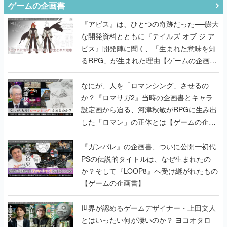
ゲームの企画書
『アビス』は、ひとつの奇跡だった──膨大
な開発資料とともに『テイルズ オブ ジ ア
ビス』開発陣に聞く、「生まれた意味を知
るRPG」が生まれた理由【ゲームの企画
書】
なにが、人を「ロマンシング」させるの
か？『ロマサガ2』当時の企画書とキャラ
設定画から迫る、河津秋敏がRPGに生み出
した「ロマン」の正体とは【ゲームの企画
書】
『ガンパレ』の企画書、ついに公開━初代
PSの伝説的タイトルは、なぜ生まれたの
か？そして『LOOP8』へ受け継がれたもの
【ゲームの企画書】
世界が認めるゲームデザイナー・上田文人
とはいったい何が凄いのか？ ヨコオタロ