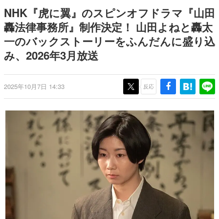
日本のコンテンツ産業やカルチャーに与えた影響を探る企
NHK『虎に翼』のスピンオフドラマ『山田
画です。
轟法律事務所』制作決定！ 山田よねと轟太
日本モバイルゲーム産業史
一のバックストーリーをふんだんに盛り込
日本のモバイルゲーム史における主要なトピック・タイト
ルを網羅するほか、開発者へのインタビューや識者による
み、2026年3月放送
解説を掲載。約20年の歴史が一望できる決定版！
若ゲのいたり〜ゲームクリエイターの青春〜
『うつヌケ』『ペンと箸』等で知られるマンガ家・田中圭
2025年10月7日 14:33
反応
一先生によるゲーム業界レポートマンガです。
なんでゲームは面白い？
ゲーム開発者・hamatsu氏がゲームの魅力を画面や操作の
具体的な形から解き明かしていく、硬派で骨太な評論連載
です。
ゲームが変えた日本語
「経験値」「裏技」「ラスボス」… ゲームにまつわる言葉
の起源や用法の変遷を、コンピューター文化史研究家・タ
イニーP氏が徹底調査。
カテゴリ
特集記事