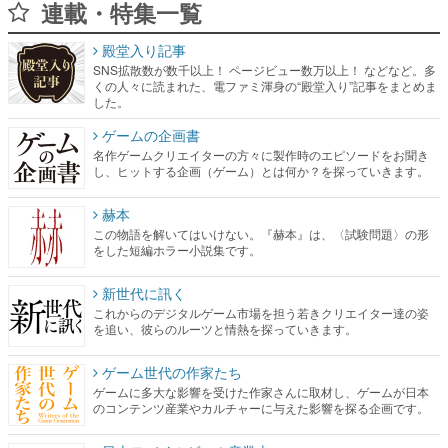
連載・特集一覧
殿堂入り記事
SNS拡散数が数千以上！ ページビュー数万以上！ などなど。多
くの人々に読まれた、電ファミ渾身の“殿堂入り”記事をまとめま
した。
ゲームの企画書
名作ゲームクリエイターの方々に製作時のエピソードをお聞き
し、ヒットする企画（ゲーム）とは何か？を探っていきます。
赫本
この物語を解いてはいけない。『赫本』は、〈試験問題〉の形
をした短編ホラー小説集です。
新世代に訊く
これからのデジタルゲーム市場を担う若きクリエイター達の姿
を追い、彼らのルーツと情熱を探っていきます。
ゲーム世代の作家たち
ゲームに多大な影響を受けた作家さんに取材し、ゲームが日本
のコンテンツ産業やカルチャーに与えた影響を探る企画です。