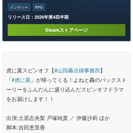
インディー
RPG
リリース日：2026年第4四半期
Steamストアページ
虎に翼スピンオフ【
#山田轟法律事務所
】
「
#虎に翼
」が帰ってくる！よねと轟のバックスト
ーリーをふんだんに盛り込んだスピンオフドラマ
をお届けします！！
出演:土居志央梨 戸塚純貴 ／ 伊藤沙莉 ほか
脚本:吉田恵里香