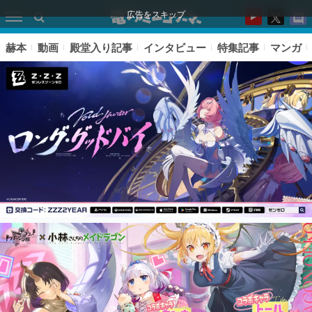
広告をスキップ
赫本
動画
殿堂入り記事
インタビュー
特集記事
マンガ
ピックアップ
電ファミのいま読まれている記事ランキング
アプリセール情報