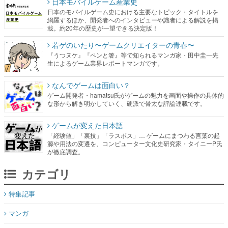
日本モバイルゲーム産業史
日本のモバイルゲーム史における主要なトピック・タイトルを
網羅するほか、開発者へのインタビューや識者による解説を掲
載。約20年の歴史が一望できる決定版！
若ゲのいたり〜ゲームクリエイターの青春〜
『うつヌケ』『ペンと箸』等で知られるマンガ家・田中圭一先
生によるゲーム業界レポートマンガです。
なんでゲームは面白い？
ゲーム開発者・hamatsu氏がゲームの魅力を画面や操作の具体的
な形から解き明かしていく、硬派で骨太な評論連載です。
ゲームが変えた日本語
「経験値」「裏技」「ラスボス」… ゲームにまつわる言葉の起
源や用法の変遷を、コンピューター文化史研究家・タイニーP氏
が徹底調査。
カテゴリ
特集記事
マンガ