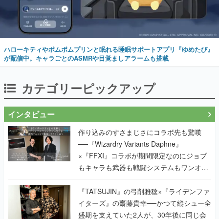
ハローキティやポムポムプリンと眠れる睡眠サポートアプリ『ゆめたび』
が配信中。キャラごとのASMRや目覚ましアラームも搭載
カテゴリーピックアップ
インタビュー
作り込みのすさまじさにコラボ先も驚嘆
──『Wizardry Variants Daphne』
×『FFXI』コラボが期間限定なのにジョブ
もキャラも武器も戦闘システムもワンオフ
で作り込まれた理由を両ディレクターに聞
く
『TATSUJIN』の弓削雅稔×『ライデンファ
イターズ』の齋藤貴幸──かつて縦シュー全
盛期を支えていた2人が、30年後に同じ会