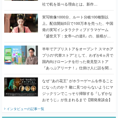
社で机を並べる理由とは。新作
『TATSUJIN EXTREME』で初タッグを組
んだレジェンド2人に訊く開発秘話
実写映像1000分、ルート分岐100種類以
上。配信開始5日で100万本を売った、中国
発の実写インタラクティブドラマゲーム
『盛世天下：女帝への道II』の、規模が違
うこだわりをプロデューサーに聞いた
半年でアプリストアをオープン？ スマホア
プリの“代替ストア”として、わずか6ヵ月で
国内向けローンチを行った発見型ストア
『あっぷアリーナ！』仕掛け人に話を聞い
てみた
なぜ “あの花王” がホラーゲームを作ること
になったのか？ 敵に見つからないようにマ
ジックリンでこっそり掃除する『しずかな
おそうじ』が生まれるまで【開発座談会】
インタビュー
の記事一覧