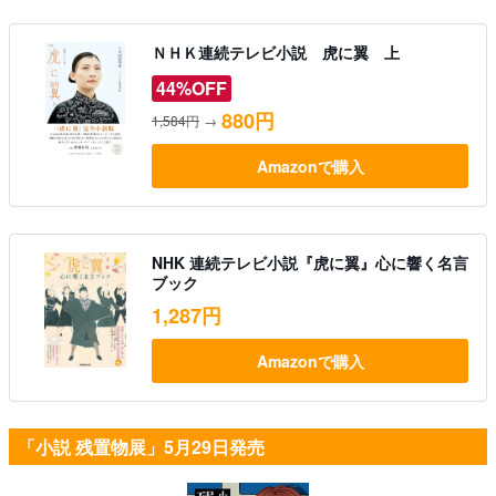
ＮＨＫ連続テレビ小説 虎に翼 上
44%OFF
880円
1,584円
→
Amazonで購入
NHK 連続テレビ小説『虎に翼』心に響く名言
ブック
1,287円
Amazonで購入
「小説 残置物展」5月29日発売