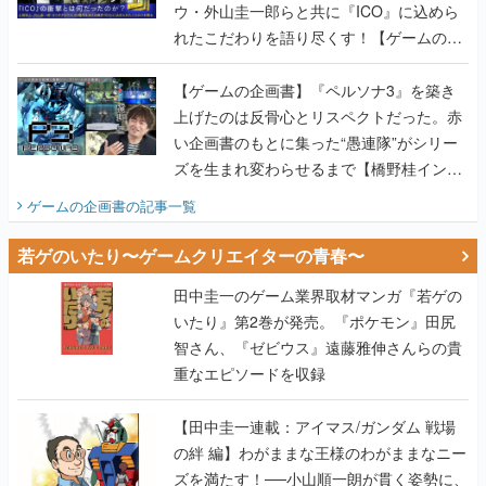
ウ・外山圭一郎らと共に『ICO』に込めら
れたこだわりを語り尽くす！【ゲームの企
画書】
【ゲームの企画書】『ペルソナ3』を築き
上げたのは反骨心とリスペクトだった。赤
い企画書のもとに集った“愚連隊”がシリー
ズを生まれ変わらせるまで【橋野桂インタ
ビュー】
ゲームの企画書
の記事一覧
若ゲのいたり〜ゲームクリエイターの青春〜
田中圭一のゲーム業界取材マンガ『若ゲの
いたり』第2巻が発売。『ポケモン』田尻
智さん、『ゼビウス』遠藤雅伸さんらの貴
重なエピソードを収録
【田中圭一連載：アイマス/ガンダム 戦場
の絆 編】わがままな王様のわがままなニー
ズを満たす！──小山順一朗が貫く姿勢に、