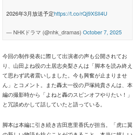
2026年3月放送予定
https://t.co/rQj9XSll4U
— NHKドラマ (@nhk_dramas)
October 7, 2025
今回の制作発表に際して出演者の声も公開されてお
り、山田よね役の土居志央梨さんは「脚本を読み終え
て思わず武者震いしました。今も興奮が止まりませ
ん」とコメント。また轟太一役の戸塚純貴さんは、本
編の撮影時から「よねと轟のスピンオフやりたい！」
と冗談めかして話していたと語っている。
脚本は本編に引き続き吉田恵里香氏が担当。「虎に翼
の新しい物語を紡ぐことができること、本当に嬉しい