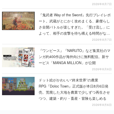
一撃をブチかませるロマンある作品
2026年8月7日
『鬼武者 Way of the Sword』先行プレイレポ
ート。武蔵がとにかく攻めまくる、豪傑らし
さ全開バトルが楽しすぎた。「受け流し」に
よって、相手の攻撃を待ち構える時間がなく
なって超爽快
2026年8月7日
『ワンピース』『NARUTO』など集英社のマ
ンガ約400作品が海外向けに無料配信。新サ
ービス「MANGA MILLION」が公開
2026年8月6日
ドット絵がかわいい“終末世界”の農業
RPG『Doloc Town』正式版が本日8月6日発
売。荒廃した大地を農業で少しずつ再生させ
つつ、建築・釣り・畜産・冒険も楽しめる
2026年8月6日