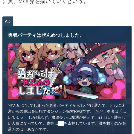
に翼』の世界を描いていくという。
AD
勇者パーティはぜんめつしました。
“ぜんめつ”してしまった勇者パーティから1人だけ選んで、ともに迷
宮からの脱出を目指すダンジョン探索RPGです。 ただし勇者は「は
い/いいえ」しか喋れず、魔法使いは魔法が使えず、戦士は可愛らし
い人形になっていて、僧侶は██を崇拝しています。誰を救うのかを
選ぶのは、あなたです。