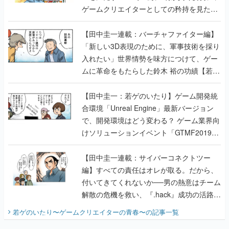
ゲームクリエイターとしての矜持を見た
【若ゲのいたり最終回】
【田中圭一連載：バーチャファイター編】
「新しい3D表現のために、軍事技術を採り
入れたい」世界情勢を味方につけて、ゲー
ムに革命をもたらした鈴木 裕の功績【若ゲ
のいたり】
【田中圭一：若ゲのいたり】ゲーム開発統
合環境「Unreal Engine」最新バージョン
で、開発環境はどう変わる？ ゲーム業界向
けソリューションイベント「GTMF2019」
に行って、より理解を深めよう【PR】
【田中圭一連載：サイバーコネクトツー
編】すべての責任はオレが取る。だから、
付いてきてくれないか──男の熱意はチーム
解散の危機を救い、『.hack』成功の活路を
開く。業界の快男児・松山 洋に流れる血は
若ゲのいたり〜ゲームクリエイターの青春〜
の記事一覧
『少年ジャンプ』色だった【若ゲのいた