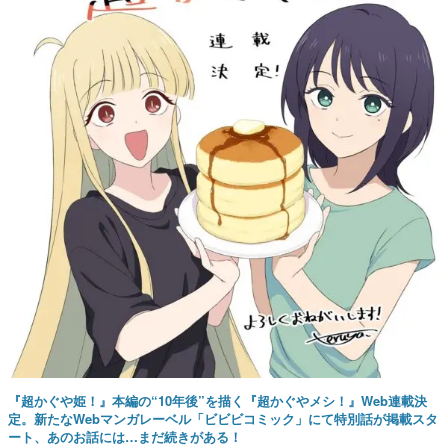
『超かぐや姫！』本編の“10年後”を描く『超かぐやメシ！』Web連載決
定。新たなWebマンガレーベル「ビビビコミック」にて特別話が掲載スタ
ート、あのお話には…まだ続きがある！