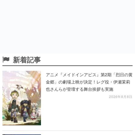
新着記事
アニメ『メイドインアビス』第2期「烈日の黄
金郷」の劇場上映が決定！レグ役・伊瀬茉莉
也さんらが登壇する舞台挨拶も実施
2026年8月8日