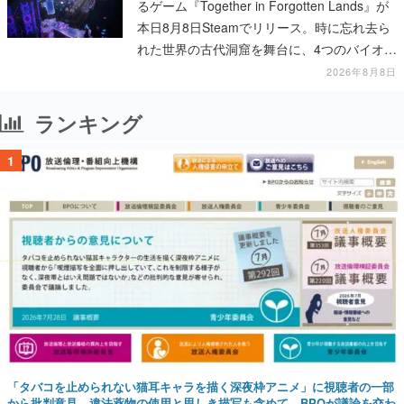
るゲーム『Together in Forgotten Lands』が
本日8月8日Steamでリリース。時に忘れ去ら
れた世界の古代洞窟を舞台に、4つのバイオー
ムを探索しながら脱出を目指す
2026年8月8日
ランキング
1
「タバコを止められない猫耳キャラを描く深夜枠アニメ」に視聴者の一部
から批判意見。違法薬物の使用と思しき描写も含めて、BPOが議論を交わ