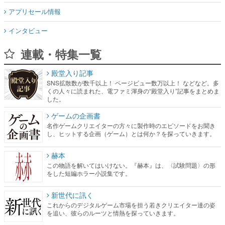
アプリセール情報
インタビュー
連載・特集一覧
殿堂入り記事
SNS拡散数が数千以上！ ページビュー数万以上！ などなど。多
くの人々に読まれた、電ファミ渾身の“殿堂入り”記事をまとめま
した。
ゲームの企画書
名作ゲームクリエイターの方々に製作時のエピソードをお聞き
し、ヒットする企画（ゲーム）とは何か？を探っていきます。
赫本
この物語を解いてはいけない。『赫本』は、〈試験問題〉の形
をした短編ホラー小説集です。
新世代に訊く
これからのデジタルゲーム市場を担う若きクリエイター達の姿
を追い、彼らのルーツと情熱を探っていきます。