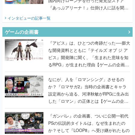
国内向けローンチを行った発見型ストア
『あっぷアリーナ！』仕掛け人に話を聞い
てみた
インタビュー
の記事一覧
ゲームの企画書
『アビス』は、ひとつの奇跡だった──膨大
な開発資料とともに『テイルズ オブ ジ ア
ビス』開発陣に聞く、「生まれた意味を知
るRPG」が生まれた理由【ゲームの企画
書】
なにが、人を「ロマンシング」させるの
か？『ロマサガ2』当時の企画書とキャラ
設定画から迫る、河津秋敏がRPGに生み出
した「ロマン」の正体とは【ゲームの企画
書】
『ガンパレ』の企画書、ついに公開━初代
PSの伝説的タイトルは、なぜ生まれたの
か？そして『LOOP8』へ受け継がれたもの