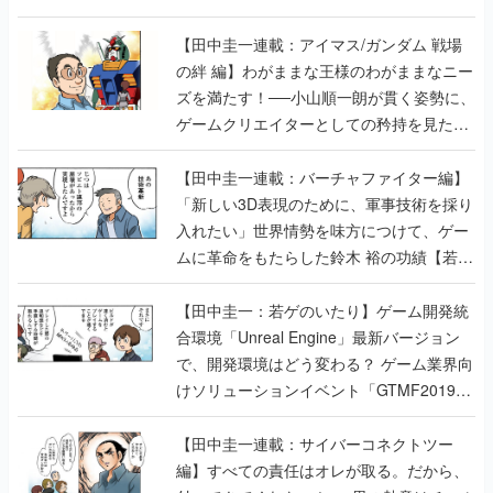
【田中圭一連載：アイマス/ガンダム 戦場
の絆 編】わがままな王様のわがままなニー
ズを満たす！──小山順一朗が貫く姿勢に、
ゲームクリエイターとしての矜持を見た
【若ゲのいたり最終回】
【田中圭一連載：バーチャファイター編】
「新しい3D表現のために、軍事技術を採り
入れたい」世界情勢を味方につけて、ゲー
ムに革命をもたらした鈴木 裕の功績【若ゲ
のいたり】
【田中圭一：若ゲのいたり】ゲーム開発統
合環境「Unreal Engine」最新バージョン
で、開発環境はどう変わる？ ゲーム業界向
けソリューションイベント「GTMF2019」
に行って、より理解を深めよう【PR】
【田中圭一連載：サイバーコネクトツー
編】すべての責任はオレが取る。だから、