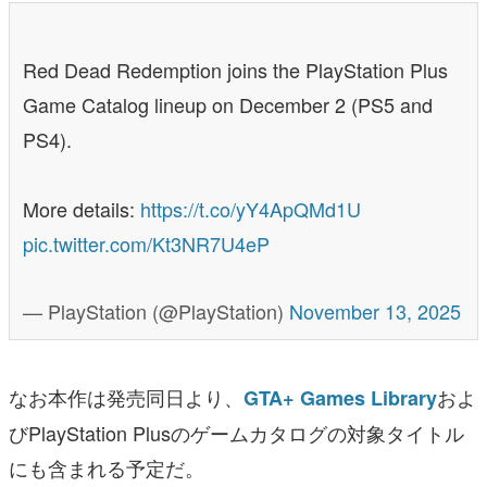
Red Dead Redemption joins the PlayStation Plus
Game Catalog lineup on December 2 (PS5 and
PS4).
More details:
https://t.co/yY4ApQMd1U
pic.twitter.com/Kt3NR7U4eP
— PlayStation (@PlayStation)
November 13, 2025
なお本作は発売同日より、
およ
GTA+ Games Library
びPlayStation Plusのゲームカタログの対象タイトル
にも含まれる予定だ。