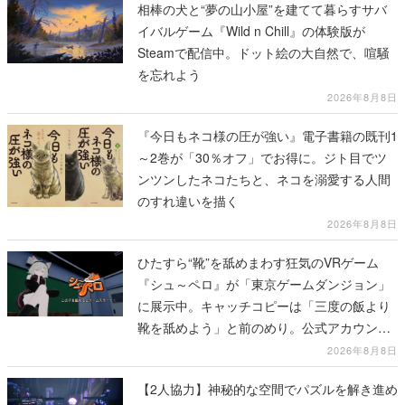
相棒の犬と“夢の山小屋”を建てて暮らすサバ
イバルゲーム『Wild n Chill』の体験版が
Steamで配信中。ドット絵の大自然で、喧騒
を忘れよう
2026年8月8日
『今日もネコ様の圧が強い』電子書籍の既刊1
～2巻が「30％オフ」でお得に。ジト目でツ
ンツンしたネコたちと、ネコを溺愛する人間
のすれ違いを描く
2026年8月8日
ひたすら“靴”を舐めまわす狂気のVRゲーム
『シュ～ペロ』が「東京ゲームダンジョン」
に展示中。キャッチコピーは「三度の飯より
靴を舐めよう」と前のめり。公式アカウント
も開設され、2026年リリースに向けて開発中
2026年8月8日
【2人協力】神秘的な空間でパズルを解き進め