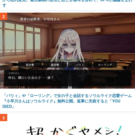
す
2
「パリィ」や「ローリング」で女の子と会話するソウルライク恋愛ゲーム
『小早川さんはソウルライク』無料公開。返事に失敗すると「YOU
DIED」
3