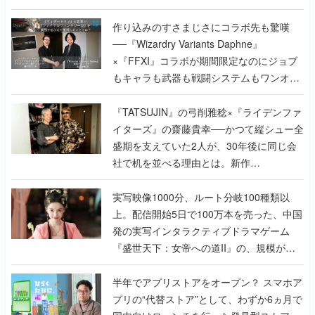
作り込みのすさまじさにコラボ先も驚嘆
──『Wizardry Variants Daphne』
×『FFXI』コラボが期間限定なのにジョブ
もキャラも武器も戦闘システムもワンオフ
で作り込まれた理由を両ディレクターに聞
く
『TATSUJIN』の弓削雅稔×『ライデンファ
イターズ』の齋藤貴幸──かつて縦シュー全
盛期を支えていた2人が、30年後に同じ会
社で机を並べる理由とは。新作
『TATSUJIN EXTREME』で初タッグを組
んだレジェンド2人に訊く開発秘話
実写映像1000分、ルート分岐100種類以
上。配信開始5日で100万本を売った、中国
発の実写インタラクティブドラマゲーム
『盛世天下：女帝への道II』の、規模が違
うこだわりをプロデューサーに聞いた
半年でアプリストアをオープン？ スマホア
プリの“代替ストア”として、わずか6ヵ月で