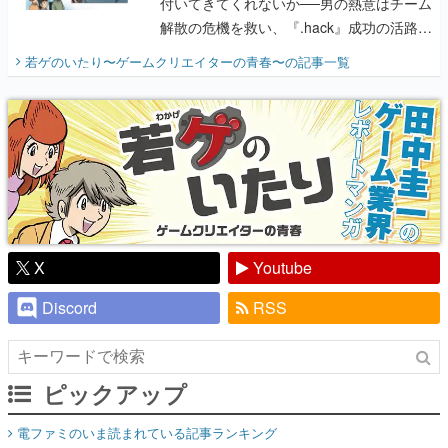
付いてきてくれないか──男の熱意はチーム
解散の危機を救い、『.hack』成功の活路を
開く。業界の快男児・松山 洋に流れる血は
若ゲのいたり〜ゲームクリエイターの青春〜
の記事一覧
『少年ジャンプ』色だった【若ゲのいた
り】
X
Youtube
Discord
RSS
ピックアップ
電ファミのいま読まれている記事ランキング