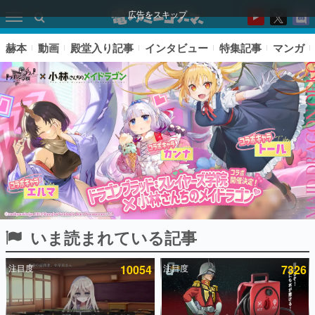
広告をスキップ
赫本
動画
殿堂入り記事
インタビュー
特集記事
マンガ
いま読まれている記事
ピックアップ
注目度
10054
注目度
7326
電ファミのいま読まれている記事ランキング
アプリセール情報