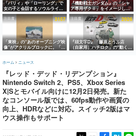
「パリィ」や「ローリング」で
『機動戦士ガンダム』の「シャ
女の子と会話するソウルライク
ア専用ザクⅡ」をイメージした
インタビュー
恋愛ゲーム『小早川さんはソウ
散水ホースリールが予約開始。
注目度
3157
注目度
2926
ルライク』無料公開。返事に失
本体にはシャアのパーソナルマ
連載・特集一覧
敗すると「YOU DIED」
ークやジオン公国軍のエンブレ
ム、型式番号などを配置
殿堂入り記事
SNS拡散数が数千以上！ ページビュー数万以上！ などな
「東映」の“あのオープニング映
『頭文字D』「藤原とうふ店
ど。多くの人々に読まれた、電ファミ渾身の“殿堂入り”記
像”がアクリルブロックに。「東
（自家用）ハチロク」の“動くテ
事をまとめました。
映ヒストリカル グッズコレクシ
ィッシュケース”が買えるポップ
ョン」が8月下旬より発売
アップショップが開催へ。マン
ゲームの企画書
ホーム
ニュース
ガの舞台である群馬の「イオン
名作ゲームクリエイターの方々に製作時のエピソードをお
聞きし、ヒットする企画（ゲーム）とは何か？を探ってい
モール高崎」にて、8月11日か
『レッド・デッド・リデンプション』
きます。
ら8月20日までの期間限定で開
催予定
Nintendo Switch 2、PS5、Xbox Series
赫本
この物語を解いてはいけない。『赫本』は、〈試験問題〉
X|Sとモバイル向けに12月2日発売。新た
の形をした短編ホラー小説集です。
なコンソール版では、60fps動作や画質の
向上、HDRなどに対応。スイッチ2版はマ
新世代に訊く
これからのデジタルゲーム市場を担う若きクリエイター達
ウス操作もサポート
の姿を追い、彼らのルーツと情熱を探っていきます。
ゲーム世代の作家たち
ゲームに多大な影響を受けた作家さんに取材し、ゲームが