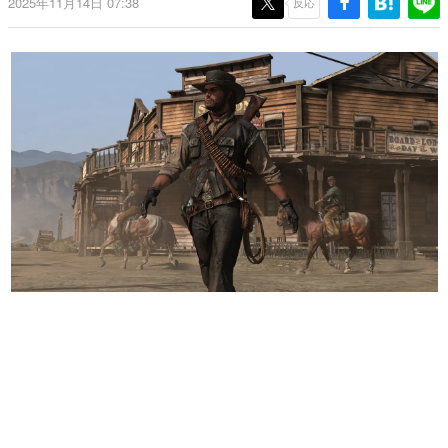
2025年11月14日 07:38
反応
日本のコンテンツ産業やカルチャーに与えた影響を探る企
画です。
日本モバイルゲーム産業史
日本のモバイルゲーム史における主要なトピック・タイト
ルを網羅するほか、開発者へのインタビューや識者による
解説を掲載。約20年の歴史が一望できる決定版！
若ゲのいたり〜ゲームクリエイターの青春〜
『うつヌケ』『ペンと箸』等で知られるマンガ家・田中圭
一先生によるゲーム業界レポートマンガです。
なんでゲームは面白い？
ゲーム開発者・hamatsu氏がゲームの魅力を画面や操作の
具体的な形から解き明かしていく、硬派で骨太な評論連載
です。
ゲームが変えた日本語
「経験値」「裏技」「ラスボス」… ゲームにまつわる言葉
の起源や用法の変遷を、コンピューター文化史研究家・タ
イニーP氏が徹底調査。
カテゴリ
特集記事