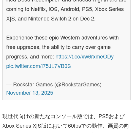
coming to Netflix, iOS, Android, PS5, Xbox Series
X|S, and Nintendo Switch 2 on Dec 2.
Experience these epic Western adventures with
free upgrades, the ability to carry over game
progress, and more:
https://t.co/xw6rxmeODy
pic.twitter.com/i75JL7VB0S
— Rockstar Games (@RockstarGames)
November 13, 2025
現世代向けの新たなコンソール版では、PS5および
Xbox Series X|S版において60fpsでの動作、画質の向