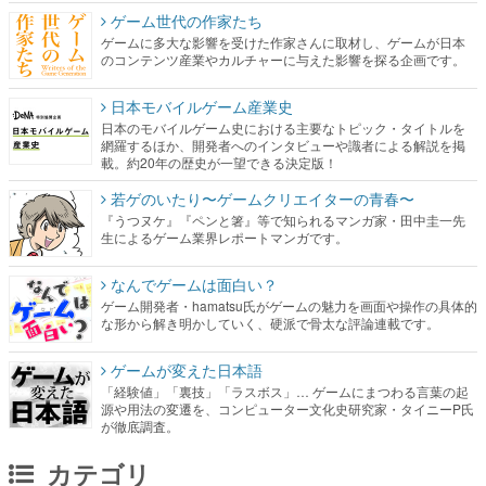
ゲーム世代の作家たち
ゲームに多大な影響を受けた作家さんに取材し、ゲームが日本
のコンテンツ産業やカルチャーに与えた影響を探る企画です。
日本モバイルゲーム産業史
日本のモバイルゲーム史における主要なトピック・タイトルを
網羅するほか、開発者へのインタビューや識者による解説を掲
載。約20年の歴史が一望できる決定版！
若ゲのいたり〜ゲームクリエイターの青春〜
『うつヌケ』『ペンと箸』等で知られるマンガ家・田中圭一先
生によるゲーム業界レポートマンガです。
なんでゲームは面白い？
ゲーム開発者・hamatsu氏がゲームの魅力を画面や操作の具体的
な形から解き明かしていく、硬派で骨太な評論連載です。
ゲームが変えた日本語
「経験値」「裏技」「ラスボス」… ゲームにまつわる言葉の起
源や用法の変遷を、コンピューター文化史研究家・タイニーP氏
が徹底調査。
カテゴリ