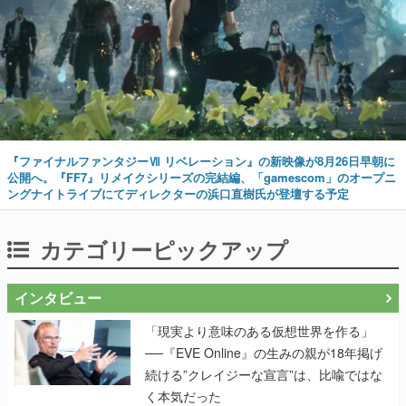
『ファイナルファンタジーⅦ リベレーション』の新映像が8月26日早朝に
公開へ。『FF7』リメイクシリーズの完結編、「gamescom」のオープニ
ングナイトライブにてディレクターの浜口直樹氏が登壇する予定
カテゴリーピックアップ
インタビュー
「現実より意味のある仮想世界を作る」
──『EVE Online』の生みの親が18年掲げ
続ける”クレイジーな宣言”は、比喩ではな
く本気だった