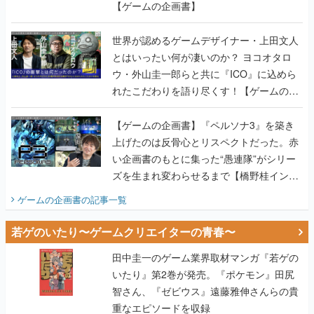
【ゲームの企画書】
世界が認めるゲームデザイナー・上田文人
とはいったい何が凄いのか？ ヨコオタロ
ウ・外山圭一郎らと共に『ICO』に込めら
れたこだわりを語り尽くす！【ゲームの企
画書】
【ゲームの企画書】『ペルソナ3』を築き
上げたのは反骨心とリスペクトだった。赤
い企画書のもとに集った“愚連隊”がシリー
ズを生まれ変わらせるまで【橋野桂インタ
ビュー】
ゲームの企画書
の記事一覧
若ゲのいたり〜ゲームクリエイターの青春〜
田中圭一のゲーム業界取材マンガ『若ゲの
いたり』第2巻が発売。『ポケモン』田尻
智さん、『ゼビウス』遠藤雅伸さんらの貴
重なエピソードを収録