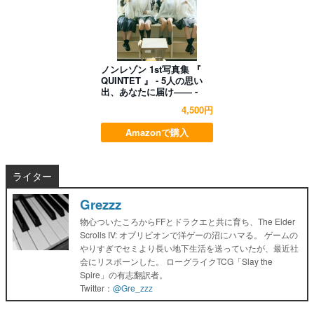
ノンレゾン 1st写真集 『
QUINTET 』 - 5人の思い
出、あなたに届け―― -
4,500円
Amazonで購入
ライター
Grezzz
物心ついたころからFFとドラクエと共に育ち、The Elder
Scrolls IV: オブリビオンで洋ゲーの沼にハマる。 ゲームの
やりすぎでセミより長い地下生活を送っていたが、最近社
会にリスポーンした。 ローグライクTCG「Slay the
Spire」の有志翻訳者。
Twitter：
@Gre_zzz