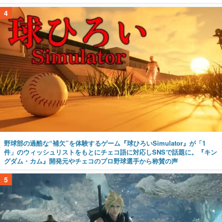
4
野球部の過酷な“補欠”を体験するゲーム『球ひろいSimulator』が「1
件」のウィッシュリストをもとにチェコ語に対応しSNSで話題に。『キン
グダム・カム』開発元やチェコのプロ野球選手から称賛の声
5