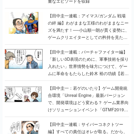
重なエピソードを収録
【田中圭一連載：アイマス/ガンダム 戦場
の絆 編】わがままな王様のわがままなニー
ズを満たす！──小山順一朗が貫く姿勢に、
ゲームクリエイターとしての矜持を見た
【若ゲのいたり最終回】
【田中圭一連載：バーチャファイター編】
「新しい3D表現のために、軍事技術を採り
入れたい」世界情勢を味方につけて、ゲー
ムに革命をもたらした鈴木 裕の功績【若ゲ
のいたり】
【田中圭一：若ゲのいたり】ゲーム開発統
合環境「Unreal Engine」最新バージョン
で、開発環境はどう変わる？ ゲーム業界向
けソリューションイベント「GTMF2019」
に行って、より理解を深めよう【PR】
【田中圭一連載：サイバーコネクトツー
編】すべての責任はオレが取る。だから、