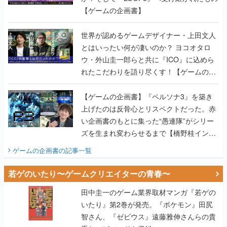
【ゲームの企画書】
世界が認めるゲームデザイナー・上田文人
とはいったい何が凄いのか？ ヨコオタロ
ウ・外山圭一郎らと共に『ICO』に込めら
れたこだわりを語り尽くす！【ゲームの企
画書】
【ゲームの企画書】『ペルソナ3』を築き
上げたのは反骨心とリスペクトだった。赤
い企画書のもとに集った“愚連隊”がシリー
ズを生まれ変わらせるまで【橋野桂インタ
ビュー】
ゲームの企画書
の記事一覧
若ゲのいたり〜ゲームクリエイターの青春〜
田中圭一のゲーム業界取材マンガ『若ゲの
いたり』第2巻が発売。『ポケモン』田尻
智さん、『ゼビウス』遠藤雅伸さんらの貴