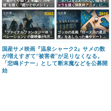
『超かぐや姫！』本編の“10年
「タバコを止められない猫耳キ
後”を描く『超かぐやメシ！』
ャラを描く深夜枠アニメ」に視
インタビュー
Web連載決定。新たなWebマン
聴者の一部から批判意見。違法
注目度
9383
注目度
3916
ガレーベル「ビビビコミック」
薬物の使用と思しき描写も含め
連載・特集一覧
にて特別話が掲載スタート、あ
て、BPOが議論を交わす
のお話には…まだ続きがある！
殿堂入り記事
『ファイナルファンタジーⅦ リ
ゴッホの名画『ローヌ川の星月
SNS拡散数が数千以上！ ページビュー数万以上！ などな
ど。多くの人々に読まれた、電ファミ渾身の“殿堂入り”記
ベレーション』の新映像が8月
夜』をあしらった傘やトートバ
事をまとめました。
26日早朝に公開へ。『FF7』リ
ッグなどが登場。8月7日21時よ
メイクシリーズの完結編、
り2日間限定で予約販売
国産サメ映画『温泉シャーク2』サメの数
ゲームの企画書
「gamescom」のオープニング
名作ゲームクリエイターの方々に製作時のエピソードをお
が増えすぎて“被害者”が足りなくなる。
ナイトライブにてディレクター
聞きし、ヒットする企画（ゲーム）とは何か？を探ってい
の浜口直樹氏が登壇する予定
きます。
「悲鳴ドナー」として断末魔などを公募開
赫本
始
この物語を解いてはいけない。『赫本』は、〈試験問題〉
の形をした短編ホラー小説集です。
新世代に訊く
これからのデジタルゲーム市場を担う若きクリエイター達
の姿を追い、彼らのルーツと情熱を探っていきます。
ゲーム世代の作家たち
ゲームに多大な影響を受けた作家さんに取材し、ゲームが