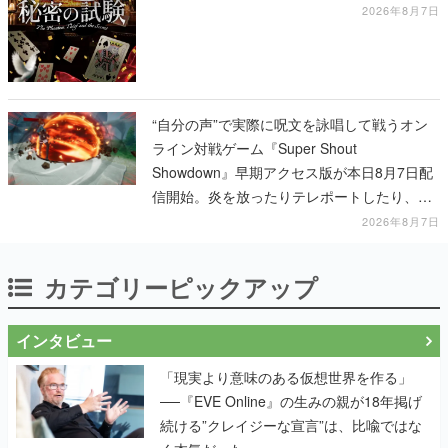
した独自の体験を提供
2026年8月7日
“自分の声”で実際に呪文を詠唱して戦うオン
ライン対戦ゲーム『Super Shout
Showdown』早期アクセス版が本日8月7日配
信開始。炎を放ったりテレポートしたり、登
場する魔法は100種類以上
2026年8月7日
カテゴリーピックアップ
インタビュー
「現実より意味のある仮想世界を作る」
──『EVE Online』の生みの親が18年掲げ
続ける”クレイジーな宣言”は、比喩ではな