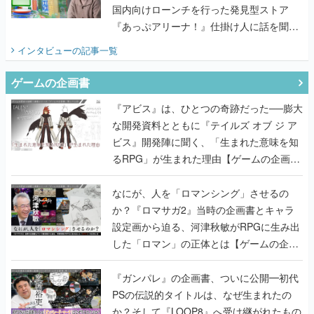
国内向けローンチを行った発見型ストア
『あっぷアリーナ！』仕掛け人に話を聞い
てみた
インタビュー
の記事一覧
ゲームの企画書
『アビス』は、ひとつの奇跡だった──膨大
な開発資料とともに『テイルズ オブ ジ ア
ビス』開発陣に聞く、「生まれた意味を知
るRPG」が生まれた理由【ゲームの企画
書】
なにが、人を「ロマンシング」させるの
か？『ロマサガ2』当時の企画書とキャラ
設定画から迫る、河津秋敏がRPGに生み出
した「ロマン」の正体とは【ゲームの企画
書】
『ガンパレ』の企画書、ついに公開━初代
PSの伝説的タイトルは、なぜ生まれたの
か？そして『LOOP8』へ受け継がれたもの