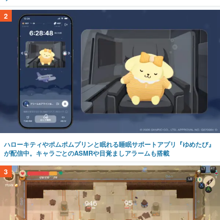
2
ハローキティやポムポムプリンと眠れる睡眠サポートアプリ『ゆめたび』
が配信中。キャラごとのASMRや目覚ましアラームも搭載
3