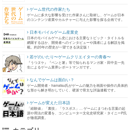
ゲーム世代の作家たち
ゲームに多大な影響を受けた作家さんに取材し、ゲームが日本
のコンテンツ産業やカルチャーに与えた影響を探る企画です。
日本モバイルゲーム産業史
日本のモバイルゲーム史における主要なトピック・タイトルを
網羅するほか、開発者へのインタビューや識者による解説を掲
載。約20年の歴史が一望できる決定版！
若ゲのいたり〜ゲームクリエイターの青春〜
『うつヌケ』『ペンと箸』等で知られるマンガ家・田中圭一先
生によるゲーム業界レポートマンガです。
なんでゲームは面白い？
ゲーム開発者・hamatsu氏がゲームの魅力を画面や操作の具体的
な形から解き明かしていく、硬派で骨太な評論連載です。
ゲームが変えた日本語
「経験値」「裏技」「ラスボス」… ゲームにまつわる言葉の起
源や用法の変遷を、コンピューター文化史研究家・タイニーP氏
が徹底調査。