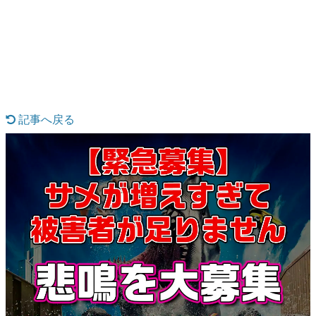
日本のコンテンツ産業やカルチャーに与えた影響を探る企
画です。
日本モバイルゲーム産業史
日本のモバイルゲーム史における主要なトピック・タイト
ルを網羅するほか、開発者へのインタビューや識者による
解説を掲載。約20年の歴史が一望できる決定版！
若ゲのいたり〜ゲームクリエイターの青春〜
『うつヌケ』『ペンと箸』等で知られるマンガ家・田中圭
記事へ戻る
一先生によるゲーム業界レポートマンガです。
なんでゲームは面白い？
ゲーム開発者・hamatsu氏がゲームの魅力を画面や操作の
具体的な形から解き明かしていく、硬派で骨太な評論連載
です。
ゲームが変えた日本語
「経験値」「裏技」「ラスボス」… ゲームにまつわる言葉
の起源や用法の変遷を、コンピューター文化史研究家・タ
イニーP氏が徹底調査。
カテゴリ
特集記事