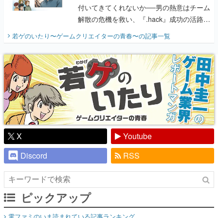
付いてきてくれないか──男の熱意はチーム
解散の危機を救い、『.hack』成功の活路を
開く。業界の快男児・松山 洋に流れる血は
若ゲのいたり〜ゲームクリエイターの青春〜
の記事一覧
『少年ジャンプ』色だった【若ゲのいた
り】
X
Youtube
Discord
RSS
ピックアップ
電ファミのいま読まれている記事ランキング