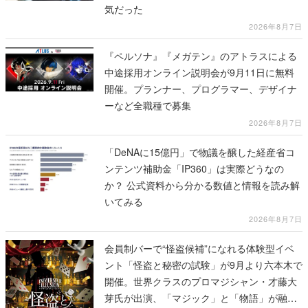
気だった
2026年8月7日
『ペルソナ』『メガテン』のアトラスによる
中途採用オンライン説明会が9月11日に無料
開催。プランナー、プログラマー、デザイナ
ーなど全職種で募集
2026年8月7日
「DeNAに15億円」で物議を醸した経産省コ
ンテンツ補助金「IP360」は実際どうなの
か？ 公式資料から分かる数値と情報を読み解
いてみる
2026年8月7日
会員制バーで“怪盗候補”になれる体験型イベ
ント「怪盗と秘密の試験」が9月より六本木で
開催。世界クラスのプロマジシャン・才藤大
芽氏が出演、「マジック」と「物語」が融合