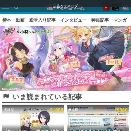
広告をスキップ
赫本
動画
殿堂入り記事
インタビュー
特集記事
マンガ
いま読まれている記事
ピックアップ
注目度
21065
注目度
19360
電ファミのいま読まれている記事ランキング
アプリセール情報