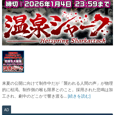
マンガ
女性向け
アプリレビュー
その他
1 / 1
電ファミニコゲーマーとは？
運営：株式会社マレ
来夏の公開に向けて制作中だが「襲われる人間の声」が物理
的に枯渇。制作側の喉も限界とのこと。採用された悲鳴は加
工され、劇中のどこかで響き渡る...
[続きを読む]
AD