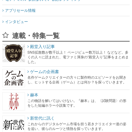
アプリセール情報
インタビュー
連載・特集一覧
殿堂入り記事
SNS拡散数が数千以上！ ページビュー数万以上！ などなど。多
くの人々に読まれた、電ファミ渾身の“殿堂入り”記事をまとめま
した。
ゲームの企画書
名作ゲームクリエイターの方々に製作時のエピソードをお聞き
し、ヒットする企画（ゲーム）とは何か？を探っていきます。
赫本
この物語を解いてはいけない。『赫本』は、〈試験問題〉の形
をした短編ホラー小説集です。
新世代に訊く
これからのデジタルゲーム市場を担う若きクリエイター達の姿
を追い、彼らのルーツと情熱を探っていきます。