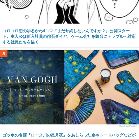
コロコロ初のゆるかわ4コマ『まだサ終しないんですか？』公開スター
ト。主人公は新入社員の侘石ダイヤ、ゲーム会社を舞台にトラブルへ対応
する社員たちを描く
5
ゴッホの名画『ローヌ川の星月夜』をあしらった傘やトートバッグなどが