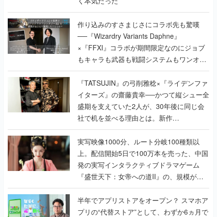
く本気だった
作り込みのすさまじさにコラボ先も驚嘆
──『Wizardry Variants Daphne』
×『FFXI』コラボが期間限定なのにジョブ
もキャラも武器も戦闘システムもワンオフ
で作り込まれた理由を両ディレクターに聞
く
『TATSUJIN』の弓削雅稔×『ライデンファ
イターズ』の齋藤貴幸──かつて縦シュー全
盛期を支えていた2人が、30年後に同じ会
社で机を並べる理由とは。新作
『TATSUJIN EXTREME』で初タッグを組
んだレジェンド2人に訊く開発秘話
実写映像1000分、ルート分岐100種類以
上。配信開始5日で100万本を売った、中国
発の実写インタラクティブドラマゲーム
『盛世天下：女帝への道II』の、規模が違
うこだわりをプロデューサーに聞いた
半年でアプリストアをオープン？ スマホア
プリの“代替ストア”として、わずか6ヵ月で