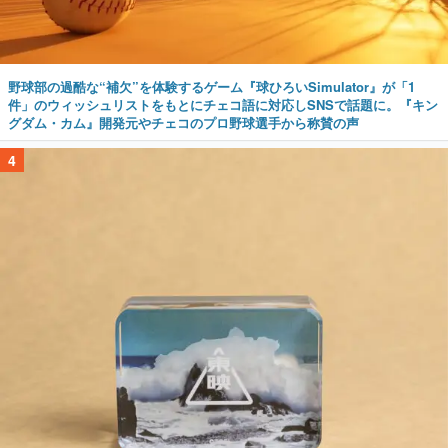
野球部の過酷な“補欠”を体験するゲーム『球ひろいSimulator』が「1
件」のウィッシュリストをもとにチェコ語に対応しSNSで話題に。『キン
グダム・カム』開発元やチェコのプロ野球選手から称賛の声
4