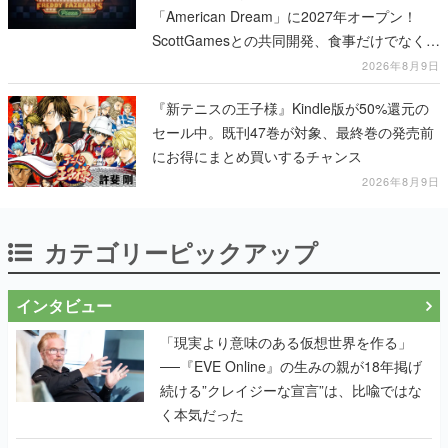
「American Dream」に2027年オープン！
ScottGamesとの共同開発、食事だけでなくス
テージショーや没入型のホラー体験も楽しめ
2026年8月9日
る
『新テニスの王子様』Kindle版が50%還元の
セール中。既刊47巻が対象、最終巻の発売前
にお得にまとめ買いするチャンス
2026年8月9日
カテゴリーピックアップ
インタビュー
「現実より意味のある仮想世界を作る」
──『EVE Online』の生みの親が18年掲げ
続ける”クレイジーな宣言”は、比喩ではな
く本気だった