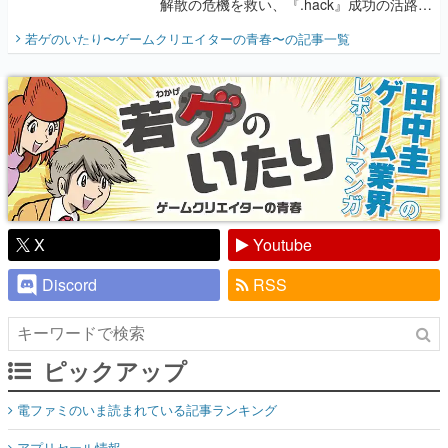
解散の危機を救い、『.hack』成功の活路を
開く。業界の快男児・松山 洋に流れる血は
若ゲのいたり〜ゲームクリエイターの青春〜
の記事一覧
『少年ジャンプ』色だった【若ゲのいた
り】
X
Youtube
Discord
RSS
ピックアップ
電ファミのいま読まれている記事ランキング
アプリセール情報