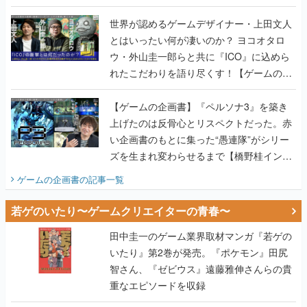
世界が認めるゲームデザイナー・上田文人
とはいったい何が凄いのか？ ヨコオタロ
ウ・外山圭一郎らと共に『ICO』に込めら
れたこだわりを語り尽くす！【ゲームの企
画書】
【ゲームの企画書】『ペルソナ3』を築き
上げたのは反骨心とリスペクトだった。赤
い企画書のもとに集った“愚連隊”がシリー
ズを生まれ変わらせるまで【橋野桂インタ
ビュー】
ゲームの企画書
の記事一覧
若ゲのいたり〜ゲームクリエイターの青春〜
田中圭一のゲーム業界取材マンガ『若ゲの
いたり』第2巻が発売。『ポケモン』田尻
智さん、『ゼビウス』遠藤雅伸さんらの貴
重なエピソードを収録