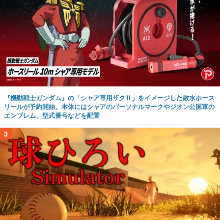
『機動戦士ガンダム』の「シャア専用ザクⅡ」をイメージした散水ホース
リールが予約開始。本体にはシャアのパーソナルマークやジオン公国軍の
エンブレム、型式番号などを配置
3