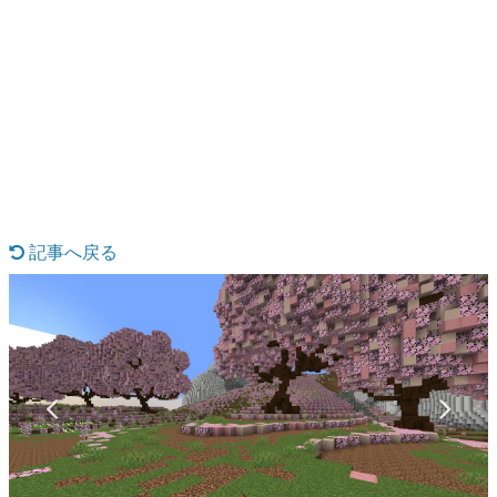
日本のコンテンツ産業やカルチャーに与えた影響を探る企
画です。
日本モバイルゲーム産業史
日本のモバイルゲーム史における主要なトピック・タイト
ルを網羅するほか、開発者へのインタビューや識者による
解説を掲載。約20年の歴史が一望できる決定版！
若ゲのいたり〜ゲームクリエイターの青春〜
『うつヌケ』『ペンと箸』等で知られるマンガ家・田中圭
一先生によるゲーム業界レポートマンガです。
記事へ戻る
なんでゲームは面白い？
ゲーム開発者・hamatsu氏がゲームの魅力を画面や操作の
具体的な形から解き明かしていく、硬派で骨太な評論連載
です。
ゲームが変えた日本語
「経験値」「裏技」「ラスボス」… ゲームにまつわる言葉
の起源や用法の変遷を、コンピューター文化史研究家・タ
イニーP氏が徹底調査。
カテゴリ
特集記事