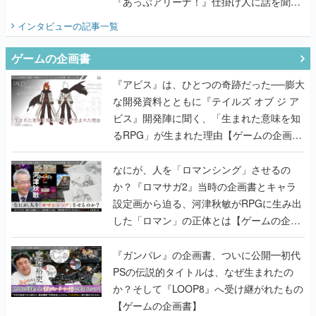
『あっぷアリーナ！』仕掛け人に話を聞い
てみた
インタビュー
の記事一覧
ゲームの企画書
『アビス』は、ひとつの奇跡だった──膨大
な開発資料とともに『テイルズ オブ ジ ア
ビス』開発陣に聞く、「生まれた意味を知
るRPG」が生まれた理由【ゲームの企画
書】
なにが、人を「ロマンシング」させるの
か？『ロマサガ2』当時の企画書とキャラ
設定画から迫る、河津秋敏がRPGに生み出
した「ロマン」の正体とは【ゲームの企画
書】
『ガンパレ』の企画書、ついに公開━初代
PSの伝説的タイトルは、なぜ生まれたの
か？そして『LOOP8』へ受け継がれたもの
【ゲームの企画書】