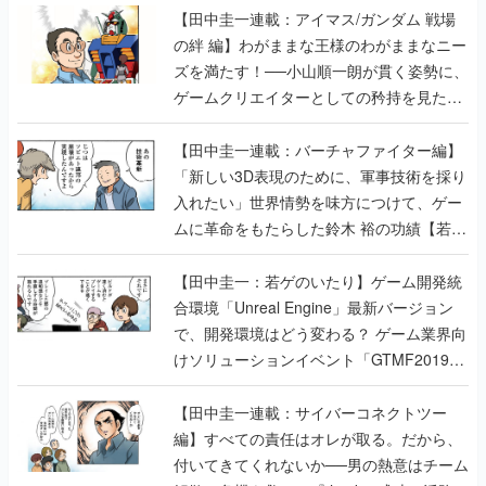
【田中圭一連載：アイマス/ガンダム 戦場
の絆 編】わがままな王様のわがままなニー
ズを満たす！──小山順一朗が貫く姿勢に、
ゲームクリエイターとしての矜持を見た
【若ゲのいたり最終回】
【田中圭一連載：バーチャファイター編】
「新しい3D表現のために、軍事技術を採り
入れたい」世界情勢を味方につけて、ゲー
ムに革命をもたらした鈴木 裕の功績【若ゲ
のいたり】
【田中圭一：若ゲのいたり】ゲーム開発統
合環境「Unreal Engine」最新バージョン
で、開発環境はどう変わる？ ゲーム業界向
けソリューションイベント「GTMF2019」
に行って、より理解を深めよう【PR】
【田中圭一連載：サイバーコネクトツー
編】すべての責任はオレが取る。だから、
付いてきてくれないか──男の熱意はチーム