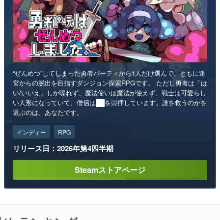
“ぜんめつ”してしまった勇者パーティから1人だけ選んで、ともに迷
宮からの脱出を目指すダンジョン探索RPGです。 ただし勇者は「は
い/いいえ」しか喋れず、魔法使いは魔法が使えず、戦士は可愛らし
い人形になっていて、僧侶は██を崇拝しています。誰を救うのかを
選ぶのは、あなたです。
インディー
RPG
リリース日：2026年第4四半期
Steamストアページ