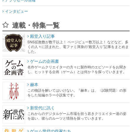
インタビュー
連載・特集一覧
殿堂入り記事
SNS拡散数が数千以上！ ページビュー数万以上！ などなど。多
くの人々に読まれた、電ファミ渾身の“殿堂入り”記事をまとめま
した。
ゲームの企画書
名作ゲームクリエイターの方々に製作時のエピソードをお聞き
し、ヒットする企画（ゲーム）とは何か？を探っていきます。
赫本
この物語を解いてはいけない。『赫本』は、〈試験問題〉の形
をした短編ホラー小説集です。
新世代に訊く
これからのデジタルゲーム市場を担う若きクリエイター達の姿
を追い、彼らのルーツと情熱を探っていきます。
ゲーム世代の作家たち