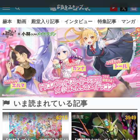
広告をスキップ
赫本
動画
殿堂入り記事
インタビュー
特集記事
マンガ
いま読まれている記事
ピックアップ
注目度
6215
注目度
3949
電ファミのいま読まれている記事ランキング
アプリセール情報