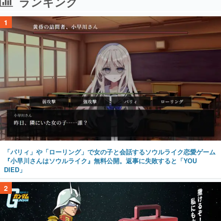
ランキング
1
「パリィ」や「ローリング」で女の子と会話するソウルライク恋愛ゲーム
『小早川さんはソウルライク』無料公開。返事に失敗すると「YOU
DIED」
2