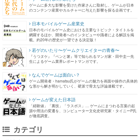
ゲームに多大な影響を受けた作家さんに取材し、ゲームが日本
のコンテンツ産業やカルチャーに与えた影響を探る企画です。
日本モバイルゲーム産業史
日本のモバイルゲーム史における主要なトピック・タイトルを
網羅するほか、開発者へのインタビューや識者による解説を掲
載。約20年の歴史が一望できる決定版！
若ゲのいたり〜ゲームクリエイターの青春〜
『うつヌケ』『ペンと箸』等で知られるマンガ家・田中圭一先
生によるゲーム業界レポートマンガです。
なんでゲームは面白い？
ゲーム開発者・hamatsu氏がゲームの魅力を画面や操作の具体的
な形から解き明かしていく、硬派で骨太な評論連載です。
ゲームが変えた日本語
「経験値」「裏技」「ラスボス」… ゲームにまつわる言葉の起
源や用法の変遷を、コンピューター文化史研究家・タイニーP氏
が徹底調査。
カテゴリ