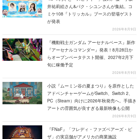
井祐莉絵さん&パク・シユンさんが集結。コ
ミケ108『トリッカル』ブースの登場ゲスト
が発表
2026年8月9日
『機動戦士ガンダム アーセナルベース』新作
『アーセナルコマンダー』発表！8月28日か
らオープンベータテスト開催、2027年2月下
旬に稼働予定
2026年8月9日
小説『ムーミン谷の夏まつり』を原作とした
アドベンチャーゲームがSwitch、Switch 2、
PC（Steam）向けに2026年秋発売へ。手描き
アートの雰囲気が良すぎる最新映像も公開
2026年8月9日
『FNaF』「フレディ・ファズベアーズ・ピ
ザ」の実店舗がアメリカの商業施設