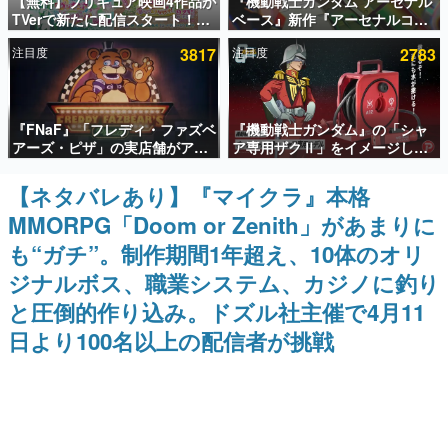
【無料】プリキュア映画4作品が
『機動戦士ガンダム アーセナル
TVerで新たに配信スタート！な
ベース』新作『アーセナルコマ
インタビュー
んと2018年～2024年の映画ほぼ
ンダー』発表！8月28日からオ
注目度
3817
注目度
2783
すべてが見放題に、ぶっちゃけ
ープンベータテスト開催、2027
連載・特集一覧
ありえないラインナップ
年2月下旬に稼働予定
殿堂入り記事
『FNaF』「フレディ・ファズベ
『機動戦士ガンダム』の「シャ
SNS拡散数が数千以上！ ページビュー数万以上！ などな
ど。多くの人々に読まれた、電ファミ渾身の“殿堂入り”記
アーズ・ピザ」の実店舗がアメ
ア専用ザクⅡ」をイメージした
事をまとめました。
リカの商業施設「American
散水ホースリールが予約開始。
Dream」に2027年オープン！
本体にはシャアのパーソナルマ
【ネタバレあり】『マイクラ』本格
ゲームの企画書
ScottGamesとの共同開発、食
ークやジオン公国軍のエンブレ
名作ゲームクリエイターの方々に製作時のエピソードをお
MMORPG「Doom or Zenith」があまりに
事だけでなくステージショーや
ム、型式番号などを配置
聞きし、ヒットする企画（ゲーム）とは何か？を探ってい
没入型のホラー体験も楽しめる
きます。
も“ガチ”。制作期間1年超え、10体のオリ
赫本
ジナルボス、職業システム、カジノに釣り
この物語を解いてはいけない。『赫本』は、〈試験問題〉
と圧倒的作り込み。ドズル社主催で4月11
の形をした短編ホラー小説集です。
日より100名以上の配信者が挑戦
新世代に訊く
これからのデジタルゲーム市場を担う若きクリエイター達
の姿を追い、彼らのルーツと情熱を探っていきます。
ゲーム世代の作家たち
ゲームに多大な影響を受けた作家さんに取材し、ゲームが