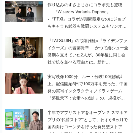
作り込みのすさまじさにコラボ先も驚嘆
──『Wizardry Variants Daphne』
×『FFXI』コラボが期間限定なのにジョブ
もキャラも武器も戦闘システムもワンオフ
で作り込まれた理由を両ディレクターに聞
く
『TATSUJIN』の弓削雅稔×『ライデンファ
イターズ』の齋藤貴幸──かつて縦シュー全
盛期を支えていた2人が、30年後に同じ会
社で机を並べる理由とは。新作
『TATSUJIN EXTREME』で初タッグを組
んだレジェンド2人に訊く開発秘話
実写映像1000分、ルート分岐100種類以
上。配信開始5日で100万本を売った、中国
発の実写インタラクティブドラマゲーム
『盛世天下：女帝への道II』の、規模が違
うこだわりをプロデューサーに聞いた
半年でアプリストアをオープン？ スマホア
プリの“代替ストア”として、わずか6ヵ月で
国内向けローンチを行った発見型ストア