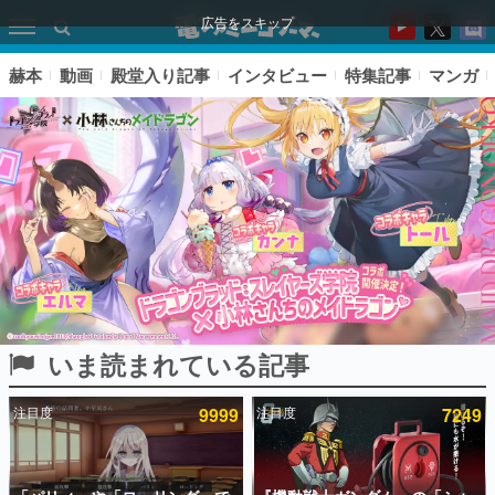
広告をスキップ
赫本
動画
殿堂入り記事
インタビュー
特集記事
マンガ
いま読まれている記事
ピックアップ
注目度
9999
注目度
7249
電ファミのいま読まれている記事ランキング
アプリセール情報