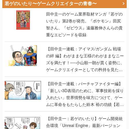
若ゲのいたり〜ゲームクリエイターの青春〜
田中圭一のゲーム業界取材マンガ『若ゲの
いたり』第2巻が発売。『ポケモン』田尻
智さん、『ゼビウス』遠藤雅伸さんらの貴
重なエピソードを収録
【田中圭一連載：アイマス/ガンダム 戦場
の絆 編】わがままな王様のわがままなニー
ズを満たす！──小山順一朗が貫く姿勢に、
ゲームクリエイターとしての矜持を見た
【若ゲのいたり最終回】
【田中圭一連載：バーチャファイター編】
「新しい3D表現のために、軍事技術を採り
入れたい」世界情勢を味方につけて、ゲー
ムに革命をもたらした鈴木 裕の功績【若ゲ
のいたり】
【田中圭一：若ゲのいたり】ゲーム開発統
合環境「Unreal Engine」最新バージョン