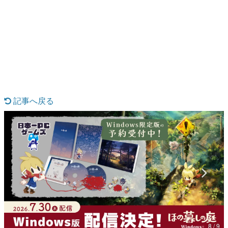
日本のコンテンツ産業やカルチャーに与えた影響を探る企
画です。
日本モバイルゲーム産業史
日本のモバイルゲーム史における主要なトピック・タイト
ルを網羅するほか、開発者へのインタビューや識者による
解説を掲載。約20年の歴史が一望できる決定版！
若ゲのいたり〜ゲームクリエイターの青春〜
『うつヌケ』『ペンと箸』等で知られるマンガ家・田中圭
一先生によるゲーム業界レポートマンガです。
記事へ戻る
なんでゲームは面白い？
ゲーム開発者・hamatsu氏がゲームの魅力を画面や操作の
具体的な形から解き明かしていく、硬派で骨太な評論連載
です。
ゲームが変えた日本語
「経験値」「裏技」「ラスボス」… ゲームにまつわる言葉
の起源や用法の変遷を、コンピューター文化史研究家・タ
イニーP氏が徹底調査。
カテゴリ
8 / 9
特集記事