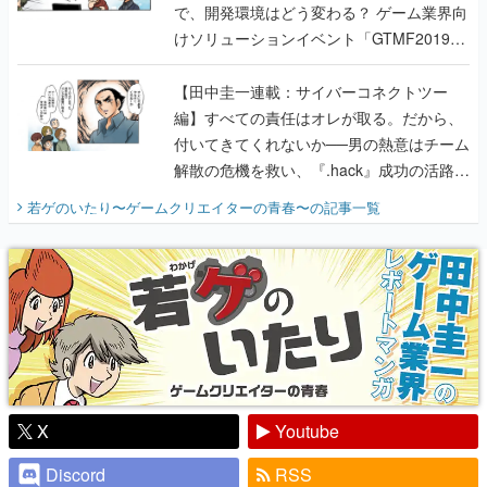
で、開発環境はどう変わる？ ゲーム業界向
けソリューションイベント「GTMF2019」
に行って、より理解を深めよう【PR】
【田中圭一連載：サイバーコネクトツー
編】すべての責任はオレが取る。だから、
付いてきてくれないか──男の熱意はチーム
解散の危機を救い、『.hack』成功の活路を
開く。業界の快男児・松山 洋に流れる血は
若ゲのいたり〜ゲームクリエイターの青春〜
の記事一覧
『少年ジャンプ』色だった【若ゲのいた
り】
X
Youtube
Discord
RSS