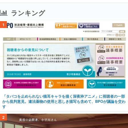
ランキング
1
「タバコを止められない猫耳キャラを描く深夜枠アニメ」に視聴者の一部
から批判意見。違法薬物の使用と思しき描写も含めて、BPOが議論を交わ
す
2