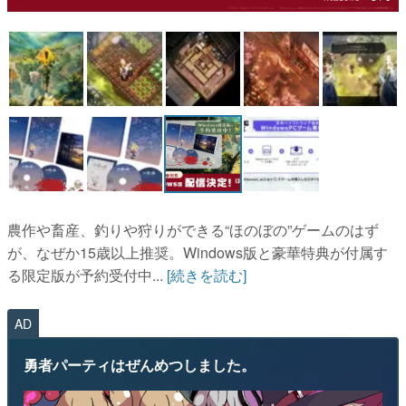
マンガ
女性向け
アプリレビュー
その他
電ファミニコゲーマーとは？
運営：株式会社マレ
農作や畜産、釣りや狩りができる“ほのぼの”ゲームのはず
が、なぜか15歳以上推奨。Windows版と豪華特典が付属す
る限定版が予約受付中...
[続きを読む]
AD
勇者パーティはぜんめつしました。