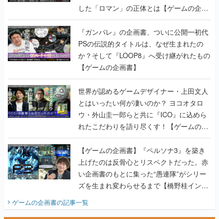
した「ロマン」の正体とは【ゲームの企画
書】
『ガンパレ』の企画書、ついに公開━初代
PSの伝説的タイトルは、なぜ生まれたの
か？そして『LOOP8』へ受け継がれたもの
【ゲームの企画書】
世界が認めるゲームデザイナー・上田文人
とはいったい何が凄いのか？ ヨコオタロ
ウ・外山圭一郎らと共に『ICO』に込めら
れたこだわりを語り尽くす！【ゲームの企
画書】
【ゲームの企画書】『ペルソナ3』を築き
上げたのは反骨心とリスペクトだった。赤
い企画書のもとに集った“愚連隊”がシリー
ズを生まれ変わらせるまで【橋野桂インタ
ビュー】
ゲームの企画書
の記事一覧