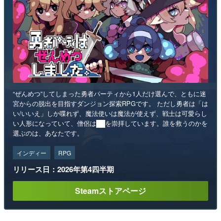
“ぜんめつ”してしまった勇者パーティから1人だけ選んで、ともに迷
宮からの脱出を目指すダンジョン探索RPGです。 ただし勇者は「は
い/いいえ」しか喋れず、魔法使いは魔法が使えず、戦士は可愛らし
い人形になっていて、僧侶は██を崇拝しています。誰を救うのかを
選ぶのは、あなたです。
インディー
RPG
リリース日：2026年第4四半期
Steamストアページ