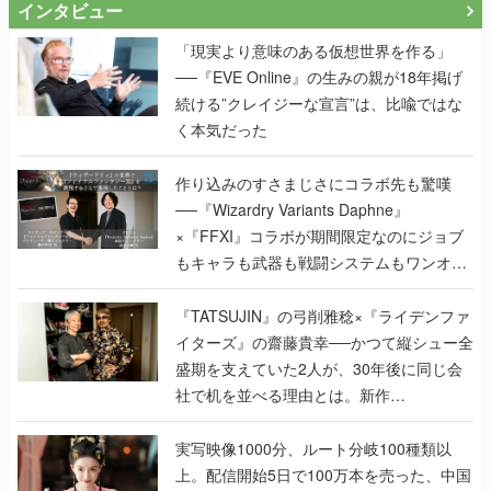
インタビュー
「現実より意味のある仮想世界を作る」
──『EVE Online』の生みの親が18年掲げ
続ける”クレイジーな宣言”は、比喩ではな
く本気だった
作り込みのすさまじさにコラボ先も驚嘆
──『Wizardry Variants Daphne』
×『FFXI』コラボが期間限定なのにジョブ
もキャラも武器も戦闘システムもワンオフ
で作り込まれた理由を両ディレクターに聞
く
『TATSUJIN』の弓削雅稔×『ライデンファ
イターズ』の齋藤貴幸──かつて縦シュー全
盛期を支えていた2人が、30年後に同じ会
社で机を並べる理由とは。新作
『TATSUJIN EXTREME』で初タッグを組
んだレジェンド2人に訊く開発秘話
実写映像1000分、ルート分岐100種類以
上。配信開始5日で100万本を売った、中国