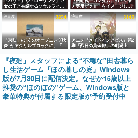
「パリィ」や「ローリング」で
『機動戦士ガンダム』の「シャ
女の子と会話するソウルライク
ア専用ザクⅡ」をイメージした
インタビュー
恋愛ゲーム『小早川さんはソウ
散水ホースリールが予約開始。
注目度
3234
注目度
3146
ルライク』無料公開。返事に失
本体にはシャアのパーソナルマ
連載・特集一覧
敗すると「YOU DIED」
ークやジオン公国軍のエンブレ
ム、型式番号などを配置
殿堂入り記事
「東映」の“あのオープニング映
アニメ『メイドインアビス』第2
SNS拡散数が数千以上！ ページビュー数万以上！ などな
ど。多くの人々に読まれた、電ファミ渾身の“殿堂入り”記
像”がアクリルブロックに。「東
期「烈日の黄金郷」の劇場上映
事をまとめました。
映ヒストリカル グッズコレクシ
が決定！レグ役・伊瀬茉莉也さ
ョン」が8月下旬より発売
んらが登壇する舞台挨拶も実施
『夜廻』スタッフによる“不穏な”田舎暮ら
ゲームの企画書
名作ゲームクリエイターの方々に製作時のエピソードをお
し生活ゲーム『ほの暮しの庭』Windows
聞きし、ヒットする企画（ゲーム）とは何か？を探ってい
きます。
版が7月30日に配信決定。なぜか15歳以上
赫本
推奨の“ほのぼの”ゲーム、Windows版と
この物語を解いてはいけない。『赫本』は、〈試験問題〉
豪華特典が付属する限定版が予約受付中
の形をした短編ホラー小説集です。
新世代に訊く
これからのデジタルゲーム市場を担う若きクリエイター達
の姿を追い、彼らのルーツと情熱を探っていきます。
ゲーム世代の作家たち
ゲームに多大な影響を受けた作家さんに取材し、ゲームが