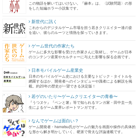
この物語を解いてはいけない。『赫本』は、〈試験問題〉の形
をした短編ホラー小説集です。
新世代に訊く
これからのデジタルゲーム市場を担う若きクリエイター達の姿
を追い、彼らのルーツと情熱を探っていきます。
ゲーム世代の作家たち
ゲームに多大な影響を受けた作家さんに取材し、ゲームが日本
のコンテンツ産業やカルチャーに与えた影響を探る企画です。
日本モバイルゲーム産業史
日本のモバイルゲーム史における主要なトピック・タイトルを
網羅するほか、開発者へのインタビューや識者による解説を掲
載。約20年の歴史が一望できる決定版！
若ゲのいたり〜ゲームクリエイターの青春〜
『うつヌケ』『ペンと箸』等で知られるマンガ家・田中圭一先
生によるゲーム業界レポートマンガです。
なんでゲームは面白い？
ゲーム開発者・hamatsu氏がゲームの魅力を画面や操作の具体的
な形から解き明かしていく、硬派で骨太な評論連載です。