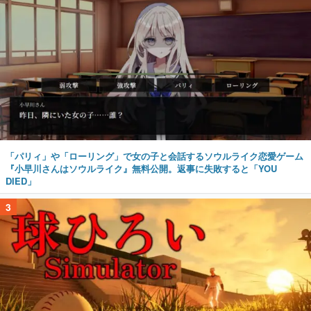
「パリィ」や「ローリング」で女の子と会話するソウルライク恋愛ゲーム
『小早川さんはソウルライク』無料公開。返事に失敗すると「YOU
DIED」
3