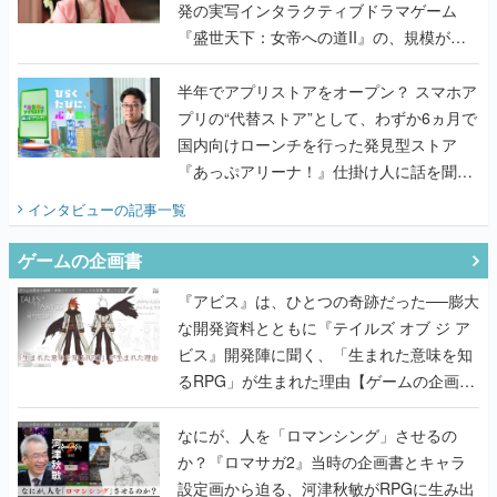
発の実写インタラクティブドラマゲーム
『盛世天下：女帝への道II』の、規模が違
うこだわりをプロデューサーに聞いた
半年でアプリストアをオープン？ スマホア
プリの“代替ストア”として、わずか6ヵ月で
国内向けローンチを行った発見型ストア
『あっぷアリーナ！』仕掛け人に話を聞い
てみた
インタビュー
の記事一覧
ゲームの企画書
『アビス』は、ひとつの奇跡だった──膨大
な開発資料とともに『テイルズ オブ ジ ア
ビス』開発陣に聞く、「生まれた意味を知
るRPG」が生まれた理由【ゲームの企画
書】
なにが、人を「ロマンシング」させるの
か？『ロマサガ2』当時の企画書とキャラ
設定画から迫る、河津秋敏がRPGに生み出