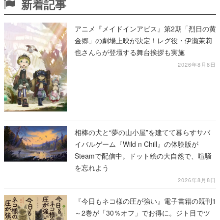
新着記事
アニメ『メイドインアビス』第2期「烈日の黄
金郷」の劇場上映が決定！レグ役・伊瀬茉莉
也さんらが登壇する舞台挨拶も実施
2026年8月8日
相棒の犬と“夢の山小屋”を建てて暮らすサバ
イバルゲーム『Wild n Chill』の体験版が
Steamで配信中。ドット絵の大自然で、喧騒
を忘れよう
2026年8月8日
『今日もネコ様の圧が強い』電子書籍の既刊1
～2巻が「30％オフ」でお得に。ジト目でツ