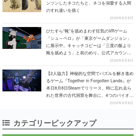
ンツンしたネコたちと、ネコを溺愛する人間
のすれ違いを描く
2026年8月8日
ひたすら“靴”を舐めまわす狂気のVRゲーム
『シュ～ペロ』が「東京ゲームダンジョン」
に展示中。キャッチコピーは「三度の飯より
靴を舐めよう」と前のめり。公式アカウント
も開設され、2026年リリースに向けて開発中
2026年8月8日
【2人協力】神秘的な空間でパズルを解き進め
るゲーム『Together in Forgotten Lands』が
本日8月8日Steamでリリース。時に忘れ去ら
れた世界の古代洞窟を舞台に、4つのバイオー
ムを探索しながら脱出を目指す
2026年8月8日
カテゴリーピックアップ