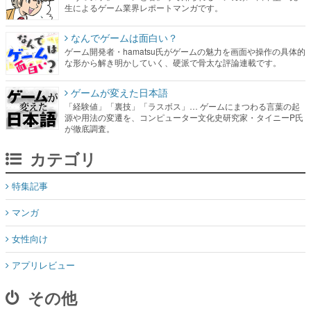
生によるゲーム業界レポートマンガです。
なんでゲームは面白い？
ゲーム開発者・hamatsu氏がゲームの魅力を画面や操作の具体的
な形から解き明かしていく、硬派で骨太な評論連載です。
ゲームが変えた日本語
「経験値」「裏技」「ラスボス」… ゲームにまつわる言葉の起
源や用法の変遷を、コンピューター文化史研究家・タイニーP氏
が徹底調査。
カテゴリ
特集記事
マンガ
女性向け
アプリレビュー
その他