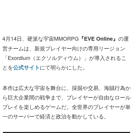
マンガ
女性向け
アプリレビュー
4月14日、硬派な宇宙MMORPG
の運
『EVE Online』
その他
営チームは、新規プレイヤー向けの専用リージョン
「Exordium（エクソルディウム）」が導入されるこ
電ファミニコゲーマーとは？
とを
にて明らかにした。
公式サイト
運営：株式会社マレ
本作は広大な宇宙を舞台に、採掘や交易、海賊行為か
ら巨大企業間の戦争まで、プレイヤーが自由なロール
プレイを楽しめるゲームだ。全世界のプレイヤーが単
一のサーバーで経済と政治を動かしている。