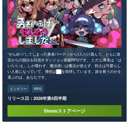
“ぜんめつ”してしまった勇者パーティから1人だけ選んで、ともに迷
宮からの脱出を目指すダンジョン探索RPGです。 ただし勇者は「は
い/いいえ」しか喋れず、魔法使いは魔法が使えず、戦士は可愛らし
い人形になっていて、僧侶は██を崇拝しています。誰を救うのかを
選ぶのは、あなたです。
インディー
RPG
リリース日：2026年第4四半期
Steamストアページ