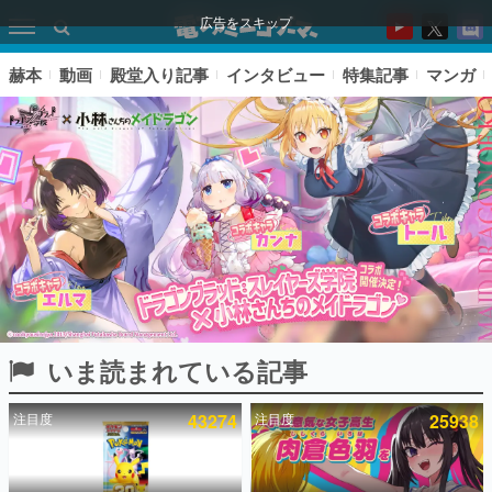
広告をスキップ
赫本
動画
殿堂入り記事
インタビュー
特集記事
マンガ
いま読まれている記事
ピックアップ
注目度
43274
注目度
25938
電ファミのいま読まれている記事ランキング
アプリセール情報