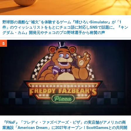
野球部の過酷な“補欠”を体験するゲーム『球ひろいSimulator』が「1
件」のウィッシュリストをもとにチェコ語に対応しSNSで話題に。『キン
グダム・カム』開発元やチェコのプロ野球選手から称賛の声
5
『FNaF』「フレディ・ファズベアーズ・ピザ」の実店舗がアメリカの商
業施設「American Dream」に2027年オープン！ScottGamesとの共同開