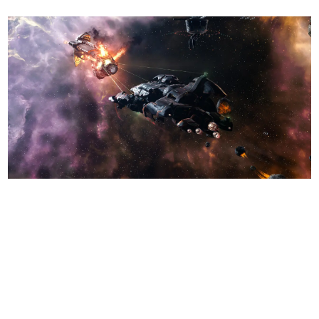
日本のコンテンツ産業やカルチャーに与えた影響を探る企
画です。
日本モバイルゲーム産業史
日本のモバイルゲーム史における主要なトピック・タイト
ルを網羅するほか、開発者へのインタビューや識者による
解説を掲載。約20年の歴史が一望できる決定版！
若ゲのいたり〜ゲームクリエイターの青春〜
『うつヌケ』『ペンと箸』等で知られるマンガ家・田中圭
一先生によるゲーム業界レポートマンガです。
なんでゲームは面白い？
ゲーム開発者・hamatsu氏がゲームの魅力を画面や操作の
具体的な形から解き明かしていく、硬派で骨太な評論連載
です。
ゲームが変えた日本語
「経験値」「裏技」「ラスボス」… ゲームにまつわる言葉
の起源や用法の変遷を、コンピューター文化史研究家・タ
イニーP氏が徹底調査。
カテゴリ
特集記事