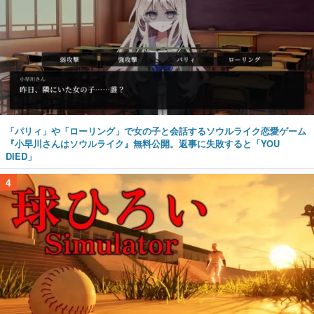
「パリィ」や「ローリング」で女の子と会話するソウルライク恋愛ゲーム
『小早川さんはソウルライク』無料公開。返事に失敗すると「YOU
DIED」
4