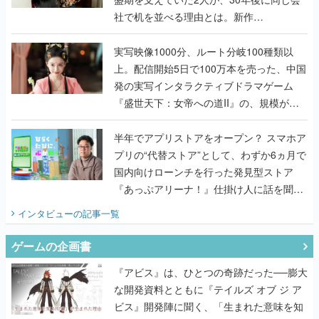
社で机を並べる理由とは。新作
『TATSUJIN EXTREME』で初タッグを組
んだレジェンド2人に訊く開発秘話
実写映像1000分、ルート分岐100種類以
上。配信開始5日で100万本を売った、中国
発の実写インタラクティブドラマゲーム
『盛世天下：女帝への道II』の、規模が違
うこだわりをプロデューサーに聞いた
半年でアプリストアをオープン？ スマホア
プリの“代替ストア”として、わずか6ヵ月で
国内向けローンチを行った発見型ストア
『あっぷアリーナ！』仕掛け人に話を聞い
てみた
インタビュー
の記事一覧
ゲームの企画書
『アビス』は、ひとつの奇跡だった──膨大
な開発資料とともに『テイルズ オブ ジ ア
ビス』開発陣に聞く、「生まれた意味を知