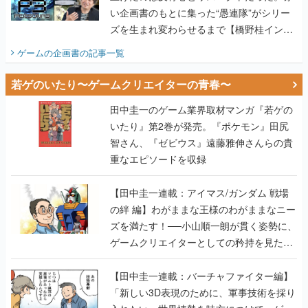
い企画書のもとに集った“愚連隊”がシリー
ズを生まれ変わらせるまで【橋野桂インタ
ビュー】
ゲームの企画書
の記事一覧
若ゲのいたり〜ゲームクリエイターの青春〜
田中圭一のゲーム業界取材マンガ『若ゲの
いたり』第2巻が発売。『ポケモン』田尻
智さん、『ゼビウス』遠藤雅伸さんらの貴
重なエピソードを収録
【田中圭一連載：アイマス/ガンダム 戦場
の絆 編】わがままな王様のわがままなニー
ズを満たす！──小山順一朗が貫く姿勢に、
ゲームクリエイターとしての矜持を見た
【若ゲのいたり最終回】
【田中圭一連載：バーチャファイター編】
「新しい3D表現のために、軍事技術を採り