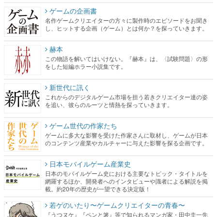
ゲームの企画書
名作ゲームクリエイターの方々に製作時のエピソードをお聞き
し、ヒットする企画（ゲーム）とは何か？を探っていきます。
赫本
この物語を解いてはいけない。『赫本』は、〈試験問題〉の形
をした短編ホラー小説集です。
新世代に訊く
これからのデジタルゲーム市場を担う若きクリエイター達の姿
を追い、彼らのルーツと情熱を探っていきます。
ゲーム世代の作家たち
ゲームに多大な影響を受けた作家さんに取材し、ゲームが日本
のコンテンツ産業やカルチャーに与えた影響を探る企画です。
日本モバイルゲーム産業史
日本のモバイルゲーム史における主要なトピック・タイトルを
網羅するほか、開発者へのインタビューや識者による解説を掲
載。約20年の歴史が一望できる決定版！
若ゲのいたり〜ゲームクリエイターの青春〜
『うつヌケ』『ペンと箸』等で知られるマンガ家・田中圭一先