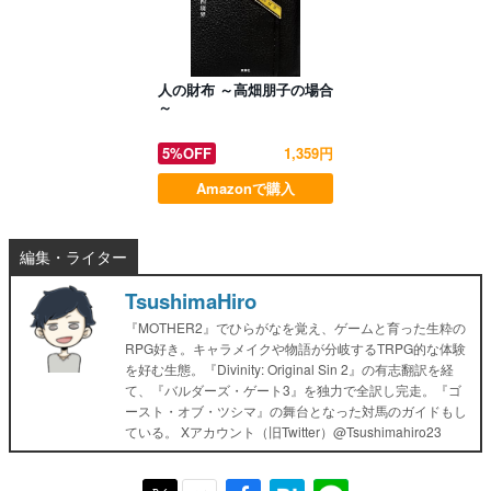
人の財布 ～高畑朋子の場合
～
5%OFF
1,359円
Amazonで購入
編集・ライター
TsushimaHiro
『MOTHER2』でひらがなを覚え、ゲームと育った生粋の
RPG好き。キャラメイクや物語が分岐するTRPG的な体験
を好む生態。『Divinity: Original Sin 2』の有志翻訳を経
て、『バルダーズ・ゲート3』を独力で全訳し完走。『ゴ
ースト・オブ・ツシマ』の舞台となった対馬のガイドもし
ている。 Xアカウント（旧Twitter）@Tsushimahiro23