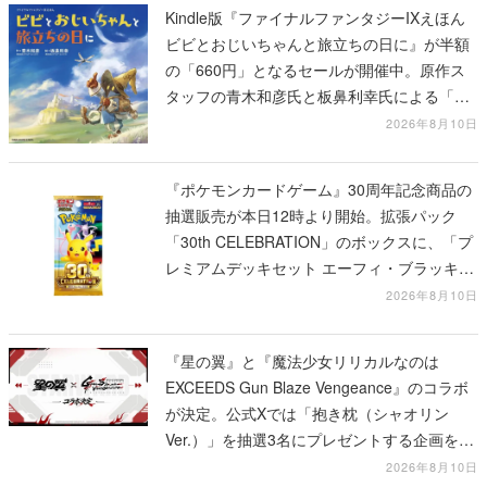
Kindle版『ファイナルファンタジーIXえほん
ビビとおじいちゃんと旅立ちの日に』が半額
の「660円」となるセールが開催中。原作ス
タッフの青木和彦氏と板鼻利幸氏による「ビ
ビ」の前日譚
2026年8月10日
『ポケモンカードゲーム』30周年記念商品の
抽選販売が本日12時より開始。拡張パック
「30th CELEBRATION」のボックスに、「プ
レミアムデッキセット エーフィ・ブラッキ
ー」「FUTURISTIC BOX」の計3商品
2026年8月10日
『星の翼』と『魔法少女リリカルなのは
EXCEEDS Gun Blaze Vengeance』のコラボ
が決定。公式Xでは「抱き枕（シャオリン
Ver.）」を抽選3名にプレゼントする企画を実
施中
2026年8月10日