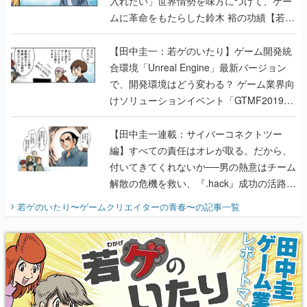
入れたい」世界情勢を味方につけて、ゲー
ムに革命をもたらした鈴木 裕の功績【若ゲ
のいたり】
【田中圭一：若ゲのいたり】ゲーム開発統
合環境「Unreal Engine」最新バージョン
で、開発環境はどう変わる？ ゲーム業界向
けソリューションイベント「GTMF2019」
に行って、より理解を深めよう【PR】
【田中圭一連載：サイバーコネクトツー
編】すべての責任はオレが取る。だから、
付いてきてくれないか──男の熱意はチーム
解散の危機を救い、『.hack』成功の活路を
開く。業界の快男児・松山 洋に流れる血は
若ゲのいたり〜ゲームクリエイターの青春〜
の記事一覧
『少年ジャンプ』色だった【若ゲのいた
り】