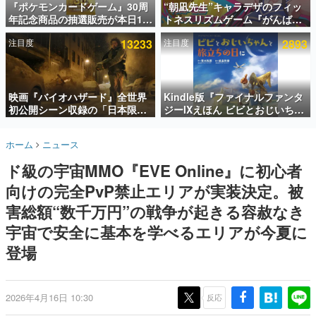
『ポケモンカードゲーム』30周
“朝凪先生”キャラデザのフィッ
年記念商品の抽選販売が本日12
トネスリズムゲーム『がんば
インタビュー
時より開始。拡張パック「30th
れ！チアリズム』Steamストア
注目度
13233
注目度
2893
CELEBRATION」のボックス
ページが公開。キャラクターの
連載・特集一覧
に、「プレミアムデッキセット
CVは陽向葵ゅかさん
エーフィ・ブラッキー」
殿堂入り記事
「FUTURISTIC BOX」の計3商
SNS拡散数が数千以上！ ページビュー数万以上！ などな
品
映画『バイオハザード』全世界
Kindle版『ファイナルファンタ
ど。多くの人々に読まれた、電ファミ渾身の“殿堂入り”記
初公開シーン収録の「日本限
ジーIXえほん ビビとおじいちゃ
事をまとめました。
定」予告映像が解禁。バイオの
んと旅立ちの日に』が半額の
日（8月10日）にあわせて、
「660円」となるセールが開催
ゲームの企画書
ホーム
ニュース
「ラクーンシティ総合病院」へ
中。原作スタッフの青木和彦氏
名作ゲームクリエイターの方々に製作時のエピソードをお
聞きし、ヒットする企画（ゲーム）とは何か？を探ってい
行く配達人の姿が披露
と板鼻利幸氏による「ビビ」の
ド級の宇宙MMO『EVE Online』に初心者
きます。
前日譚
向けの完全PvP禁止エリアが実装決定。被
赫本
この物語を解いてはいけない。『赫本』は、〈試験問題〉
害総額“数千万円”の戦争が起きる容赦なき
の形をした短編ホラー小説集です。
宇宙で安全に基本を学べるエリアが今夏に
登場
新世代に訊く
これからのデジタルゲーム市場を担う若きクリエイター達
の姿を追い、彼らのルーツと情熱を探っていきます。
2026年4月16日 10:30
反応
ゲーム世代の作家たち
ゲームに多大な影響を受けた作家さんに取材し、ゲームが