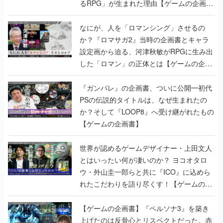
るRPG」が生まれた理由【ゲームの企画
書】
なにが、人を「ロマンシング」させるの
か？『ロマサガ2』当時の企画書とキャラ
設定画から迫る、河津秋敏がRPGに生み出
した「ロマン」の正体とは【ゲームの企画
書】
『ガンパレ』の企画書、ついに公開━初代
PSの伝説的タイトルは、なぜ生まれたの
か？そして『LOOP8』へ受け継がれたもの
【ゲームの企画書】
世界が認めるゲームデザイナー・上田文人
とはいったい何が凄いのか？ ヨコオタロ
ウ・外山圭一郎らと共に『ICO』に込めら
れたこだわりを語り尽くす！【ゲームの企
画書】
【ゲームの企画書】『ペルソナ3』を築き
上げたのは反骨心とリスペクトだった。赤