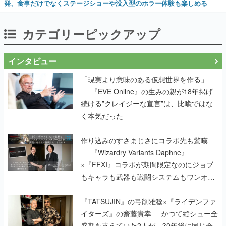
発、食事だけでなくステージショーや没入型のホラー体験も楽しめる
カテゴリーピックアップ
インタビュー
「現実より意味のある仮想世界を作る」
──『EVE Online』の生みの親が18年掲げ
続ける”クレイジーな宣言”は、比喩ではな
く本気だった
作り込みのすさまじさにコラボ先も驚嘆
──『Wizardry Variants Daphne』
×『FFXI』コラボが期間限定なのにジョブ
もキャラも武器も戦闘システムもワンオフ
で作り込まれた理由を両ディレクターに聞
く
『TATSUJIN』の弓削雅稔×『ライデンファ
イターズ』の齋藤貴幸──かつて縦シュー全
盛期を支えていた2人が、30年後に同じ会