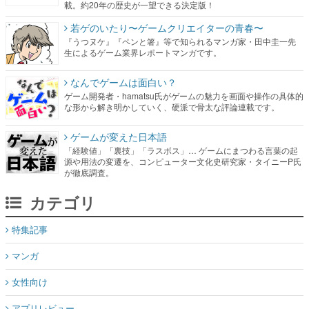
載。約20年の歴史が一望できる決定版！
若ゲのいたり〜ゲームクリエイターの青春〜
『うつヌケ』『ペンと箸』等で知られるマンガ家・田中圭一先
生によるゲーム業界レポートマンガです。
なんでゲームは面白い？
ゲーム開発者・hamatsu氏がゲームの魅力を画面や操作の具体的
な形から解き明かしていく、硬派で骨太な評論連載です。
ゲームが変えた日本語
「経験値」「裏技」「ラスボス」… ゲームにまつわる言葉の起
源や用法の変遷を、コンピューター文化史研究家・タイニーP氏
が徹底調査。
カテゴリ
特集記事
マンガ
女性向け
アプリレビュー