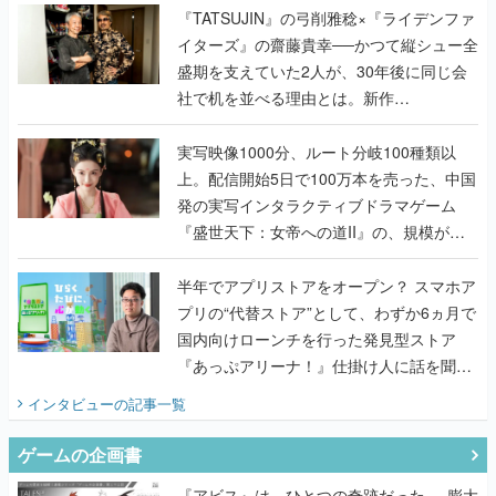
く
『TATSUJIN』の弓削雅稔×『ライデンファ
イターズ』の齋藤貴幸──かつて縦シュー全
盛期を支えていた2人が、30年後に同じ会
社で机を並べる理由とは。新作
『TATSUJIN EXTREME』で初タッグを組
んだレジェンド2人に訊く開発秘話
実写映像1000分、ルート分岐100種類以
上。配信開始5日で100万本を売った、中国
発の実写インタラクティブドラマゲーム
『盛世天下：女帝への道II』の、規模が違
うこだわりをプロデューサーに聞いた
半年でアプリストアをオープン？ スマホア
プリの“代替ストア”として、わずか6ヵ月で
国内向けローンチを行った発見型ストア
『あっぷアリーナ！』仕掛け人に話を聞い
てみた
インタビュー
の記事一覧
ゲームの企画書
『アビス』は、ひとつの奇跡だった──膨大