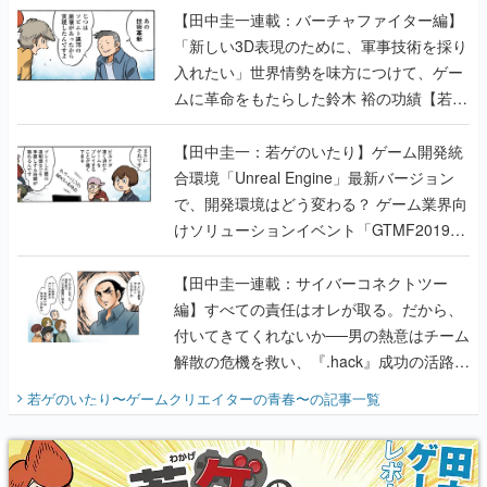
【田中圭一連載：バーチャファイター編】
「新しい3D表現のために、軍事技術を採り
入れたい」世界情勢を味方につけて、ゲー
ムに革命をもたらした鈴木 裕の功績【若ゲ
のいたり】
【田中圭一：若ゲのいたり】ゲーム開発統
合環境「Unreal Engine」最新バージョン
で、開発環境はどう変わる？ ゲーム業界向
けソリューションイベント「GTMF2019」
に行って、より理解を深めよう【PR】
【田中圭一連載：サイバーコネクトツー
編】すべての責任はオレが取る。だから、
付いてきてくれないか──男の熱意はチーム
解散の危機を救い、『.hack』成功の活路を
開く。業界の快男児・松山 洋に流れる血は
若ゲのいたり〜ゲームクリエイターの青春〜
の記事一覧
『少年ジャンプ』色だった【若ゲのいた
り】