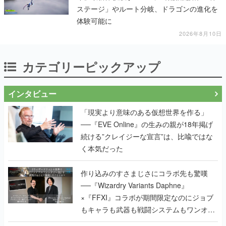
ステージ」やルート分岐、ドラゴンの進化を
体験可能に
2026年8月10日
カテゴリーピックアップ
インタビュー
「現実より意味のある仮想世界を作る」
──『EVE Online』の生みの親が18年掲げ
続ける”クレイジーな宣言”は、比喩ではな
く本気だった
作り込みのすさまじさにコラボ先も驚嘆
──『Wizardry Variants Daphne』
×『FFXI』コラボが期間限定なのにジョブ
もキャラも武器も戦闘システムもワンオフ
で作り込まれた理由を両ディレクターに聞