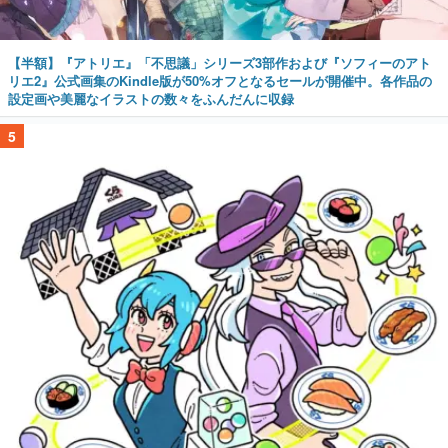
【半額】『アトリエ』「不思議」シリーズ3部作および『ソフィーのアト
リエ2』公式画集のKindle版が50%オフとなるセールが開催中。各作品の
設定画や美麗なイラストの数々をふんだんに収録
5