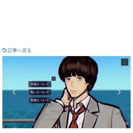
日本のコンテンツ産業やカルチャーに与えた影響を探る企
画です。
日本モバイルゲーム産業史
日本のモバイルゲーム史における主要なトピック・タイト
ルを網羅するほか、開発者へのインタビューや識者による
解説を掲載。約20年の歴史が一望できる決定版！
若ゲのいたり〜ゲームクリエイターの青春〜
『うつヌケ』『ペンと箸』等で知られるマンガ家・田中圭
記事へ戻る
一先生によるゲーム業界レポートマンガです。
なんでゲームは面白い？
ゲーム開発者・hamatsu氏がゲームの魅力を画面や操作の
具体的な形から解き明かしていく、硬派で骨太な評論連載
です。
ゲームが変えた日本語
「経験値」「裏技」「ラスボス」… ゲームにまつわる言葉
の起源や用法の変遷を、コンピューター文化史研究家・タ
イニーP氏が徹底調査。
カテゴリ
11 / 22
特集記事