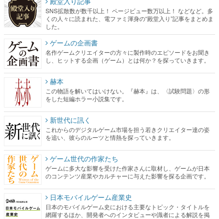
殿堂入り記事
SNS拡散数が数千以上！ ページビュー数万以上！ などなど。多
くの人々に読まれた、電ファミ渾身の“殿堂入り”記事をまとめま
した。
ゲームの企画書
名作ゲームクリエイターの方々に製作時のエピソードをお聞き
し、ヒットする企画（ゲーム）とは何か？を探っていきます。
赫本
この物語を解いてはいけない。『赫本』は、〈試験問題〉の形
をした短編ホラー小説集です。
新世代に訊く
これからのデジタルゲーム市場を担う若きクリエイター達の姿
を追い、彼らのルーツと情熱を探っていきます。
ゲーム世代の作家たち
ゲームに多大な影響を受けた作家さんに取材し、ゲームが日本
のコンテンツ産業やカルチャーに与えた影響を探る企画です。
日本モバイルゲーム産業史
日本のモバイルゲーム史における主要なトピック・タイトルを
網羅するほか、開発者へのインタビューや識者による解説を掲