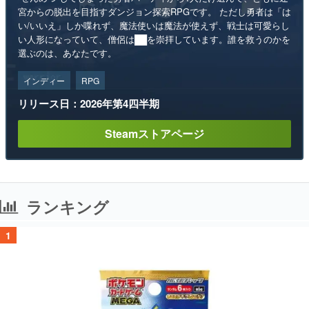
宮からの脱出を目指すダンジョン探索RPGです。 ただし勇者は「は
い/いいえ」しか喋れず、魔法使いは魔法が使えず、戦士は可愛らし
い人形になっていて、僧侶は██を崇拝しています。誰を救うのかを
選ぶのは、あなたです。
インディー
RPG
リリース日：2026年第4四半期
Steamストアページ
ランキング
1