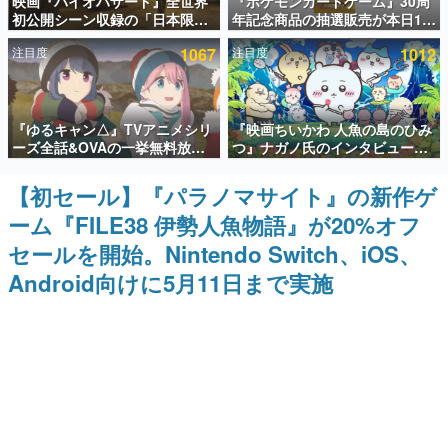
映画『バイオハザード』全世界
『ポケモンカードゲーム』30周
初公開シーン収録の「日本限
年記念商品の抽選販売が本日12
インタビュー
定」予告映像が解禁。バイオの
時より開始。拡張パック「30th
注目度
1067
注目度
1012
日（8月10日）にあわせて、
CELEBRATION」のボックス
連載・特集一覧
「ラクーンシティ総合病院」へ
に、「プレミアムデッキセット
行く配達人の姿が披露
エーフィ・ブラッキー」
「FUTURISTIC BOX」の計3商
殿堂入り記事
品
『ゆるキャン△』TVアニメシリ
『映画ちいかわ 人魚の島のひみ
SNS拡散数が数千以上！ ページビュー数万以上！ などな
ど。多くの人々に読まれた、電ファミ渾身の“殿堂入り”記
ーズ全話&OVAの一挙無料放送
つ』ナガノ氏のインタビューが
事をまとめました。
がABEMAで開催決定。8月11日
解禁。もしまた映画をやれるな
「山の日」の午前0時から実施
ら「島二郎とオデが取っ組み合
【初セール】『パラノマサイト』の新作ゲ
ゲームの企画書
いの喧嘩をする話」にしたいと
名作ゲームクリエイターの方々に製作時のエピソードをお
ーム『FILE38 伊勢人魚物語』が20%オフ
回答
聞きし、ヒットする企画（ゲーム）とは何か？を探ってい
きます。
セールを開始。Nintendo Switch、iOS、
赫本
Android向けに5月11日まで実施
この物語を解いてはいけない。『赫本』は、〈試験問題〉
の形をした短編ホラー小説集です。
新世代に訊く
これからのデジタルゲーム市場を担う若きクリエイター達
の姿を追い、彼らのルーツと情熱を探っていきます。
ゲーム世代の作家たち
ゲームに多大な影響を受けた作家さんに取材し、ゲームが