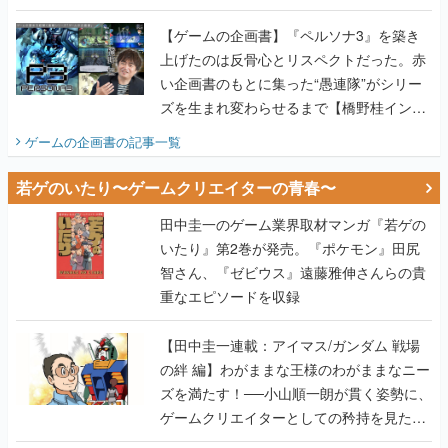
画書】
【ゲームの企画書】『ペルソナ3』を築き
上げたのは反骨心とリスペクトだった。赤
い企画書のもとに集った“愚連隊”がシリー
ズを生まれ変わらせるまで【橋野桂インタ
ビュー】
ゲームの企画書
の記事一覧
若ゲのいたり〜ゲームクリエイターの青春〜
田中圭一のゲーム業界取材マンガ『若ゲの
いたり』第2巻が発売。『ポケモン』田尻
智さん、『ゼビウス』遠藤雅伸さんらの貴
重なエピソードを収録
【田中圭一連載：アイマス/ガンダム 戦場
の絆 編】わがままな王様のわがままなニー
ズを満たす！──小山順一朗が貫く姿勢に、
ゲームクリエイターとしての矜持を見た
【若ゲのいたり最終回】