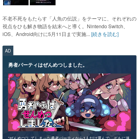
不老不死をもたらす「人魚の伝説」をテーマに、それぞれの
視点をひも解き物語を結末へと導く。Nintendo Switch、
iOS、Android向けに5月11日まで実施...
[続きを読む]
AD
勇者パーティはぜんめつしました。
“ぜんめつ”してしまった勇者パーティから1人だけ選んで、ともに迷