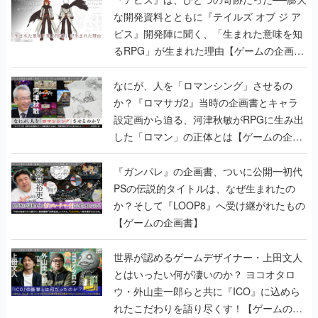
な開発資料とともに『テイルズ オブ ジ ア
ビス』開発陣に聞く、「生まれた意味を知
るRPG」が生まれた理由【ゲームの企画
書】
なにが、人を「ロマンシング」させるの
か？『ロマサガ2』当時の企画書とキャラ
設定画から迫る、河津秋敏がRPGに生み出
した「ロマン」の正体とは【ゲームの企画
書】
『ガンパレ』の企画書、ついに公開━初代
PSの伝説的タイトルは、なぜ生まれたの
か？そして『LOOP8』へ受け継がれたもの
【ゲームの企画書】
世界が認めるゲームデザイナー・上田文人
とはいったい何が凄いのか？ ヨコオタロ
ウ・外山圭一郎らと共に『ICO』に込めら
れたこだわりを語り尽くす！【ゲームの企