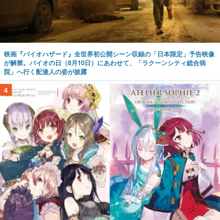
映画『バイオハザード』全世界初公開シーン収録の「日本限定」予告映像
が解禁。バイオの日（8月10日）にあわせて、「ラクーンシティ総合病
院」へ行く配達人の姿が披露
4