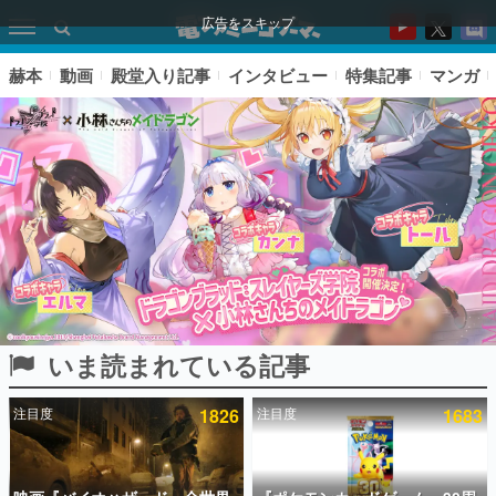
広告をスキップ
赫本
動画
殿堂入り記事
インタビュー
特集記事
マンガ
いま読まれている記事
ピックアップ
注目度
1826
注目度
1683
電ファミのいま読まれている記事ランキング
アプリセール情報