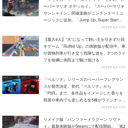
ーパーマリオ オデッセイ』『スーパーマリオ
サンシャイン』関連楽曲がニンテンドーミュ
ージックに追加。「Jump Up, Super Star!」
「ドルピックタウン」など計14曲が配信
2026年8月10日
【最大4人】“犬”になって飼い主を引きずり回
すゲーム『Ruffed Up』の体験版が配信中。車
や貨物列車が行き交う危険な道を、3つのライ
フを命綱に病院まで駆け抜ける
2026年8月10日
『ペルソナ』シリーズのペーパーフレグラン
スが発売決定。初代『ペルソナ』から
『P5R』まで、各作品をイメージした香りを
部屋や車内でも楽しめる全5種がラインナッ
プ、予約受付は8月17日12時より開始
2026年8月10日
リメイク版『パンツァードラグーン ツヴァ
イ』最新体験版がSteamにて配信開始。「第2