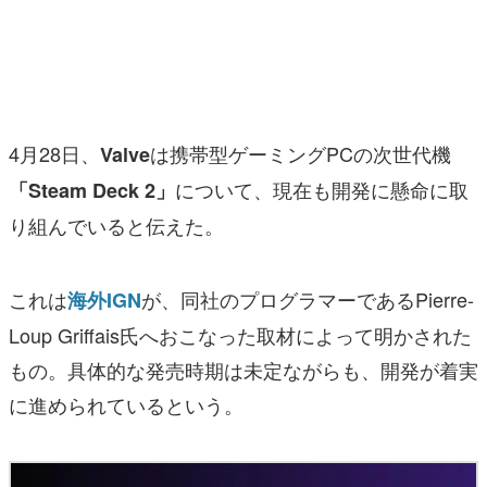
マンガ
女性向け
アプリレビュー
4月28日、
は携帯型ゲーミングPCの次世代機
Valve
その他
について、現在も開発に懸命に取
「Steam Deck 2」
り組んでいると伝えた。
電ファミニコゲーマーとは？
運営：株式会社マレ
これは
が、同社のプログラマーであるPierre-
海外IGN
Loup Griffais氏へおこなった取材によって明かされた
もの。具体的な発売時期は未定ながらも、開発が着実
に進められているという。