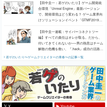
【田中圭一：若ゲのいたり】ゲーム開発統
合環境「Unreal Engine」最新バージョン
で、開発環境はどう変わる？ ゲーム業界向
けソリューションイベント「GTMF2019」
に行って、より理解を深めよう【PR】
【田中圭一連載：サイバーコネクトツー
編】すべての責任はオレが取る。だから、
付いてきてくれないか──男の熱意はチーム
解散の危機を救い、『.hack』成功の活路を
開く。業界の快男児・松山 洋に流れる血は
若ゲのいたり〜ゲームクリエイターの青春〜
の記事一覧
『少年ジャンプ』色だった【若ゲのいた
り】
X
Youtube