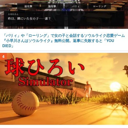
「パリィ」や「ローリング」で女の子と会話するソウルライク恋愛ゲーム
『小早川さんはソウルライク』無料公開。返事に失敗すると「YOU
DIED」
4