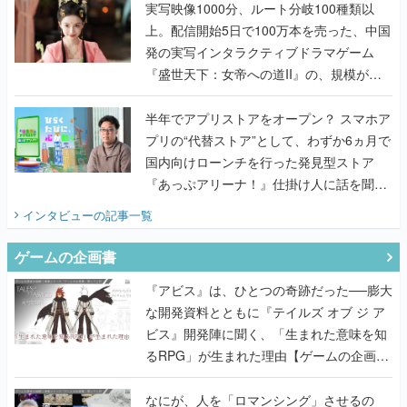
んだレジェンド2人に訊く開発秘話
実写映像1000分、ルート分岐100種類以
上。配信開始5日で100万本を売った、中国
発の実写インタラクティブドラマゲーム
『盛世天下：女帝への道II』の、規模が違
うこだわりをプロデューサーに聞いた
半年でアプリストアをオープン？ スマホア
プリの“代替ストア”として、わずか6ヵ月で
国内向けローンチを行った発見型ストア
『あっぷアリーナ！』仕掛け人に話を聞い
てみた
インタビュー
の記事一覧
ゲームの企画書
『アビス』は、ひとつの奇跡だった──膨大
な開発資料とともに『テイルズ オブ ジ ア
ビス』開発陣に聞く、「生まれた意味を知
るRPG」が生まれた理由【ゲームの企画
書】
なにが、人を「ロマンシング」させるの