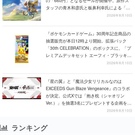
の「660円」となるセールが開催中。原作ス
タッフの青木和彦氏と板鼻利幸氏による「ビ
ビ」の前日譚
2026年8月10日
『ポケモンカードゲーム』30周年記念商品の
抽選販売が本日12時より開始。拡張パック
「30th CELEBRATION」のボックスに、「プ
レミアムデッキセット エーフィ・ブラッキ
ー」「FUTURISTIC BOX」の計3商品
2026年8月10日
『星の翼』と『魔法少女リリカルなのは
EXCEEDS Gun Blaze Vengeance』のコラボ
が決定。公式Xでは「抱き枕（シャオリン
Ver.）」を抽選3名にプレゼントする企画を実
施中
2026年8月10日
ランキング