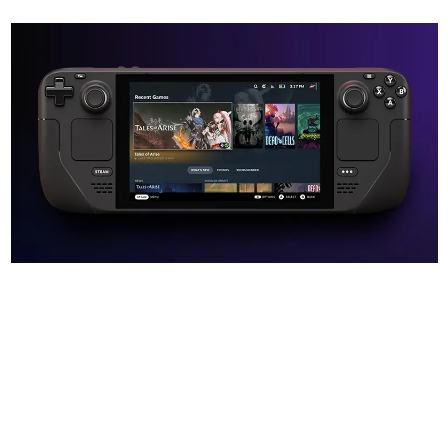
日本のコンテンツ産業やカルチャーに与えた影響を探る企
画です。
日本モバイルゲーム産業史
日本のモバイルゲーム史における主要なトピック・タイト
ルを網羅するほか、開発者へのインタビューや識者による
解説を掲載。約20年の歴史が一望できる決定版！
若ゲのいたり〜ゲームクリエイターの青春〜
『うつヌケ』『ペンと箸』等で知られるマンガ家・田中圭
一先生によるゲーム業界レポートマンガです。
なんでゲームは面白い？
ゲーム開発者・hamatsu氏がゲームの魅力を画面や操作の
具体的な形から解き明かしていく、硬派で骨太な評論連載
です。
ゲームが変えた日本語
「経験値」「裏技」「ラスボス」… ゲームにまつわる言葉
の起源や用法の変遷を、コンピューター文化史研究家・タ
イニーP氏が徹底調査。
カテゴリ
特集記事