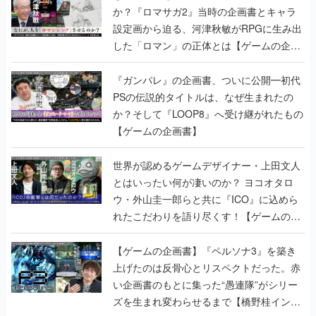
か？『ロマサガ2』当時の企画書とキャラ
設定画から迫る、河津秋敏がRPGに生み出
した「ロマン」の正体とは【ゲームの企画
書】
『ガンパレ』の企画書、ついに公開━初代
PSの伝説的タイトルは、なぜ生まれたの
か？そして『LOOP8』へ受け継がれたもの
【ゲームの企画書】
世界が認めるゲームデザイナー・上田文人
とはいったい何が凄いのか？ ヨコオタロ
ウ・外山圭一郎らと共に『ICO』に込めら
れたこだわりを語り尽くす！【ゲームの企
画書】
【ゲームの企画書】『ペルソナ3』を築き
上げたのは反骨心とリスペクトだった。赤
い企画書のもとに集った“愚連隊”がシリー
ズを生まれ変わらせるまで【橋野桂インタ