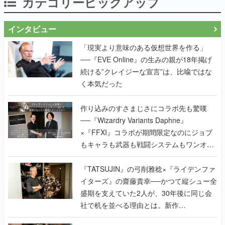
カテゴリーピックアップ
インタビュー
「現実より意味のある仮想世界を作る」
──『EVE Online』の生みの親が18年掲げ
続ける”クレイジーな宣言”は、比喩ではな
く本気だった
作り込みのすさまじさにコラボ先も驚嘆
──『Wizardry Variants Daphne』
×『FFXI』コラボが期間限定なのにジョブ
もキャラも武器も戦闘システムもワンオフ
で作り込まれた理由を両ディレクターに聞
く
『TATSUJIN』の弓削雅稔×『ライデンファ
イターズ』の齋藤貴幸──かつて縦シュー全
盛期を支えていた2人が、30年後に同じ会
社で机を並べる理由とは。新作
『TATSUJIN EXTREME』で初タッグを組