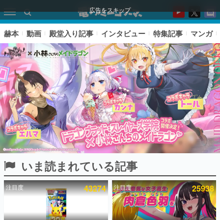
広告をスキップ
赫本
動画
殿堂入り記事
インタビュー
特集記事
マンガ
いま読まれている記事
ピックアップ
注目度
43274
注目度
25938
電ファミのいま読まれている記事ランキング
アプリセール情報