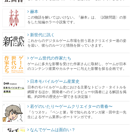
赫本
この物語を解いてはいけない。『赫本』は、〈試験問題〉の形
をした短編ホラー小説集です。
新世代に訊く
これからのデジタルゲーム市場を担う若きクリエイター達の姿
を追い、彼らのルーツと情熱を探っていきます。
ゲーム世代の作家たち
ゲームに多大な影響を受けた作家さんに取材し、ゲームが日本
のコンテンツ産業やカルチャーに与えた影響を探る企画です。
日本モバイルゲーム産業史
日本のモバイルゲーム史における主要なトピック・タイトルを
網羅するほか、開発者へのインタビューや識者による解説を掲
載。約20年の歴史が一望できる決定版！
若ゲのいたり〜ゲームクリエイターの青春〜
『うつヌケ』『ペンと箸』等で知られるマンガ家・田中圭一先
生によるゲーム業界レポートマンガです。
なんでゲームは面白い？