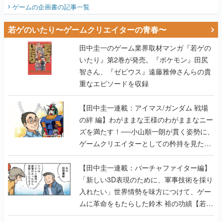
ビュー】
ゲームの企画書
の記事一覧
若ゲのいたり〜ゲームクリエイターの青春〜
田中圭一のゲーム業界取材マンガ『若ゲの
いたり』第2巻が発売。『ポケモン』田尻
智さん、『ゼビウス』遠藤雅伸さんらの貴
重なエピソードを収録
【田中圭一連載：アイマス/ガンダム 戦場
の絆 編】わがままな王様のわがままなニー
ズを満たす！──小山順一朗が貫く姿勢に、
ゲームクリエイターとしての矜持を見た
【若ゲのいたり最終回】
【田中圭一連載：バーチャファイター編】
「新しい3D表現のために、軍事技術を採り
入れたい」世界情勢を味方につけて、ゲー
ムに革命をもたらした鈴木 裕の功績【若ゲ
のいたり】