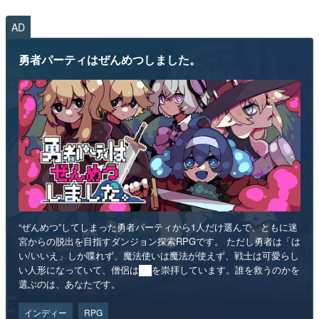
AD
勇者パーティはぜんめつしました。
“ぜんめつ”してしまった勇者パーティから1人だけ選んで、ともに迷
宮からの脱出を目指すダンジョン探索RPGです。 ただし勇者は「は
い/いいえ」しか喋れず、魔法使いは魔法が使えず、戦士は可愛らし
い人形になっていて、僧侶は██を崇拝しています。誰を救うのかを
選ぶのは、あなたです。
インディー
RPG