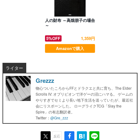
人の財布 ～高畑朋子の場合
～
5%OFF
1,359円
Amazonで購入
ライター
Grezzz
物心ついたころからFFとドラクエと共に育ち、The Elder
Scrolls IV: オブリビオンで洋ゲーの沼にハマる。 ゲームの
やりすぎでセミより長い地下生活を送っていたが、最近社
会にリスポーンした。 ローグライクTCG「Slay the
Spire」の有志翻訳者。
Twitter：
@Gre_zzz
反応