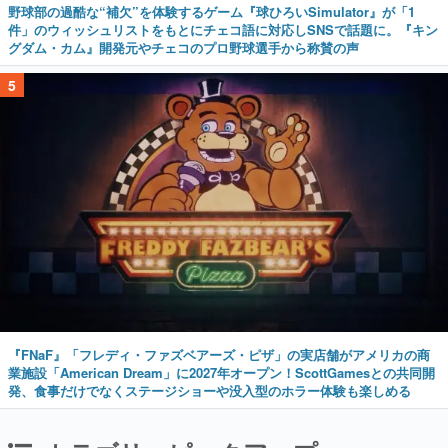
野球部の過酷な“補欠”を体験するゲーム『球ひろいSimulator』が「1
件」のウィッシュリストをもとにチェコ語に対応しSNSで話題に。『キン
グダム・カム』開発元やチェコのプロ野球選手から称賛の声
5
『FNaF』「フレディ・ファズベアーズ・ピザ」の実店舗がアメリカの商
業施設「American Dream」に2027年オープン！ScottGamesとの共同開
発、食事だけでなくステージショーや没入型のホラー体験も楽しめる