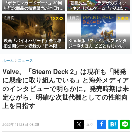
『ポケモンカードゲーム』30周
“朝凪先生”キャラデザのフィッ
年記念商品の抽選販売が本日12
トネスリズムゲーム『がんば
インタビュー
時より開始。拡張パック「30th
れ！チアリズム』Steamストア
注目度
13233
注目度
2893
CELEBRATION」のボックス
ページが公開。キャラクターの
連載・特集一覧
に、「プレミアムデッキセット
CVは陽向葵ゅかさん
エーフィ・ブラッキー」
殿堂入り記事
「FUTURISTIC BOX」の計3商
SNS拡散数が数千以上！ ページビュー数万以上！ などな
品
映画『バイオハザード』全世界
Kindle版『ファイナルファンタ
ど。多くの人々に読まれた、電ファミ渾身の“殿堂入り”記
初公開シーン収録の「日本限
ジーIXえほん ビビとおじいちゃ
事をまとめました。
定」予告映像が解禁。バイオの
んと旅立ちの日に』が半額の
日（8月10日）にあわせて、
「660円」となるセールが開催
ゲームの企画書
ホーム
ニュース
「ラクーンシティ総合病院」へ
中。原作スタッフの青木和彦氏
名作ゲームクリエイターの方々に製作時のエピソードをお
聞きし、ヒットする企画（ゲーム）とは何か？を探ってい
行く配達人の姿が披露
と板鼻利幸氏による「ビビ」の
Valve、「Steam Deck 2」は現在も「開発
きます。
前日譚
に懸命に取り組んでいる」と海外メディア
赫本
この物語を解いてはいけない。『赫本』は、〈試験問題〉
のインタビューで明らかに。発売時期は未
の形をした短編ホラー小説集です。
定ながら、明確な次世代機としての性能向
上を目指す
新世代に訊く
これからのデジタルゲーム市場を担う若きクリエイター達
の姿を追い、彼らのルーツと情熱を探っていきます。
2026年4月28日 08:36
反応
ゲーム世代の作家たち
ゲームに多大な影響を受けた作家さんに取材し、ゲームが