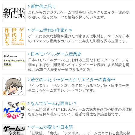
新世代に訊く
これからのデジタルゲーム市場を担う若きクリエイター達の姿
を追い、彼らのルーツと情熱を探っていきます。
ゲーム世代の作家たち
ゲームに多大な影響を受けた作家さんに取材し、ゲームが日本
のコンテンツ産業やカルチャーに与えた影響を探る企画です。
日本モバイルゲーム産業史
日本のモバイルゲーム史における主要なトピック・タイトルを
網羅するほか、開発者へのインタビューや識者による解説を掲
載。約20年の歴史が一望できる決定版！
若ゲのいたり〜ゲームクリエイターの青春〜
『うつヌケ』『ペンと箸』等で知られるマンガ家・田中圭一先
生によるゲーム業界レポートマンガです。
なんでゲームは面白い？
ゲーム開発者・hamatsu氏がゲームの魅力を画面や操作の具体的
な形から解き明かしていく、硬派で骨太な評論連載です。
ゲームが変えた日本語
「経験値」「裏技」「ラスボス」… ゲームにまつわる言葉の起