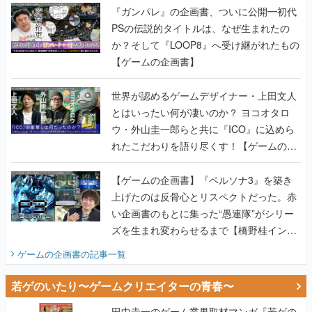
『ガンパレ』の企画書、ついに公開━初代
PSの伝説的タイトルは、なぜ生まれたの
か？そして『LOOP8』へ受け継がれたもの
【ゲームの企画書】
世界が認めるゲームデザイナー・上田文人
とはいったい何が凄いのか？ ヨコオタロ
ウ・外山圭一郎らと共に『ICO』に込めら
れたこだわりを語り尽くす！【ゲームの企
画書】
【ゲームの企画書】『ペルソナ3』を築き
上げたのは反骨心とリスペクトだった。赤
い企画書のもとに集った“愚連隊”がシリー
ズを生まれ変わらせるまで【橋野桂インタ
ビュー】
ゲームの企画書
の記事一覧
若ゲのいたり〜ゲームクリエイターの青春〜
田中圭一のゲーム業界取材マンガ『若ゲの