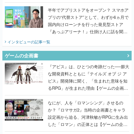
うこだわりをプロデューサーに聞いた
半年でアプリストアをオープン？ スマホア
プリの“代替ストア”として、わずか6ヵ月で
国内向けローンチを行った発見型ストア
『あっぷアリーナ！』仕掛け人に話を聞い
てみた
インタビュー
の記事一覧
ゲームの企画書
『アビス』は、ひとつの奇跡だった──膨大
な開発資料とともに『テイルズ オブ ジ ア
ビス』開発陣に聞く、「生まれた意味を知
るRPG」が生まれた理由【ゲームの企画
書】
なにが、人を「ロマンシング」させるの
か？『ロマサガ2』当時の企画書とキャラ
設定画から迫る、河津秋敏がRPGに生み出
した「ロマン」の正体とは【ゲームの企画
書】