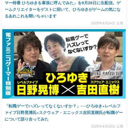
マー特番 ひろゆきを幕張に呼んでみた」を9月26日に生配信。ゲ
ームクリエイターをゲストに招いて、ひろゆきがゲームの気にな
るあれこれを聞いちゃいます
2025年9月24日 公開
「転職ゲーでハズレってなくないすか？」──ひろゆき×レベルフ
ァイブ日野晃博氏×スクウェア・エニックス吉田直樹氏が転職ゲー
について語り合ってみた
2025年6月23日 公開