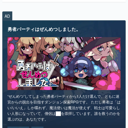
AD
勇者パーティはぜんめつしました。
“ぜんめつ”してしまった勇者パーティから1人だけ選んで、ともに迷
宮からの脱出を目指すダンジョン探索RPGです。 ただし勇者は「は
い/いいえ」しか喋れず、魔法使いは魔法が使えず、戦士は可愛らし
い人形になっていて、僧侶は██を崇拝しています。誰を救うのかを
選ぶのは、あなたです。