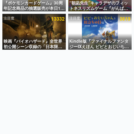
『ポケモンカードゲーム』30周
“朝凪先生”キャラデザのフィッ
年記念商品の抽選販売が本日12
トネスリズムゲーム『がんば
インタビュー
時より開始。拡張パック「30th
れ！チアリズム』Steamストア
注目度
13332
注目度
3619
CELEBRATION」のボックス
ページが公開。キャラクターの
連載・特集一覧
に、「プレミアムデッキセット
CVは陽向葵ゅかさん
エーフィ・ブラッキー」
殿堂入り記事
「FUTURISTIC BOX」の計3商
SNS拡散数が数千以上！ ページビュー数万以上！ などな
品
映画『バイオハザード』全世界
Kindle版『ファイナルファンタ
ど。多くの人々に読まれた、電ファミ渾身の“殿堂入り”記
初公開シーン収録の「日本限
ジーIXえほん ビビとおじいちゃ
事をまとめました。
定」予告映像が解禁。バイオの
んと旅立ちの日に』が半額の
日（8月10日）にあわせて、
「660円」となるセールが開催
ゲームの企画書
「ラクーンシティ総合病院」へ
中。原作スタッフの青木和彦氏
名作ゲームクリエイターの方々に製作時のエピソードをお
聞きし、ヒットする企画（ゲーム）とは何か？を探ってい
行く配達人の姿が披露
と板鼻利幸氏による「ビビ」の
きます。
前日譚
赫本
この物語を解いてはいけない。『赫本』は、〈試験問題〉
の形をした短編ホラー小説集です。
新世代に訊く
これからのデジタルゲーム市場を担う若きクリエイター達
の姿を追い、彼らのルーツと情熱を探っていきます。
ゲーム世代の作家たち
ゲームに多大な影響を受けた作家さんに取材し、ゲームが