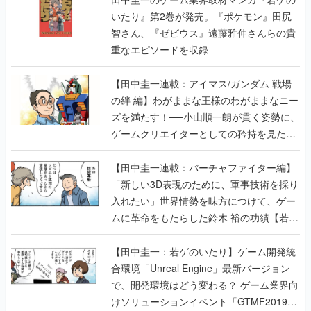
いたり』第2巻が発売。『ポケモン』田尻
智さん、『ゼビウス』遠藤雅伸さんらの貴
重なエピソードを収録
【田中圭一連載：アイマス/ガンダム 戦場
の絆 編】わがままな王様のわがままなニー
ズを満たす！──小山順一朗が貫く姿勢に、
ゲームクリエイターとしての矜持を見た
【若ゲのいたり最終回】
【田中圭一連載：バーチャファイター編】
「新しい3D表現のために、軍事技術を採り
入れたい」世界情勢を味方につけて、ゲー
ムに革命をもたらした鈴木 裕の功績【若ゲ
のいたり】
【田中圭一：若ゲのいたり】ゲーム開発統
合環境「Unreal Engine」最新バージョン
で、開発環境はどう変わる？ ゲーム業界向
けソリューションイベント「GTMF2019」