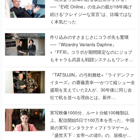
──『EVE Online』の生みの親が18年掲げ
続ける”クレイジーな宣言”は、比喩ではな
く本気だった
作り込みのすさまじさにコラボ先も驚嘆
──『Wizardry Variants Daphne』
×『FFXI』コラボが期間限定なのにジョブ
もキャラも武器も戦闘システムもワンオフ
で作り込まれた理由を両ディレクターに聞
く
『TATSUJIN』の弓削雅稔×『ライデンファ
イターズ』の齋藤貴幸──かつて縦シュー全
盛期を支えていた2人が、30年後に同じ会
社で机を並べる理由とは。新作
『TATSUJIN EXTREME』で初タッグを組
んだレジェンド2人に訊く開発秘話
実写映像1000分、ルート分岐100種類以
上。配信開始5日で100万本を売った、中国
発の実写インタラクティブドラマゲーム
『盛世天下：女帝への道II』の、規模が違