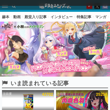
広告をスキップ
赫本
動画
殿堂入り記事
インタビュー
特集記事
マンガ
いま読まれている記事
ピックアップ
注目度
42702
注目度
25234
電ファミのいま読まれている記事ランキング
アプリセール情報