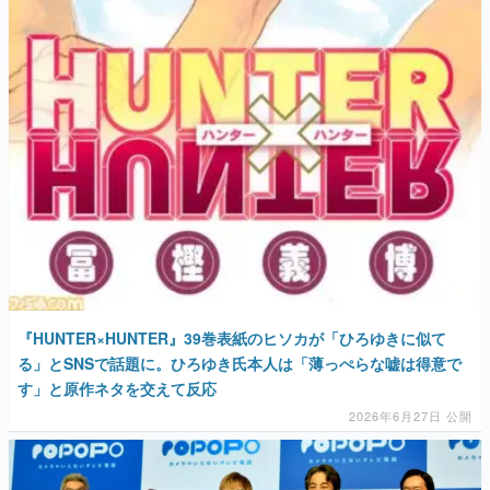
マンガ
女性向け
アプリレビュー
その他
電ファミニコゲーマーとは？
運営：株式会社マレ
『HUNTER×HUNTER』39巻表紙のヒソカが「ひろゆきに似て
る」とSNSで話題に。ひろゆき氏本人は「薄っぺらな嘘は得意で
す」と原作ネタを交えて反応
2026年6月27日 公開