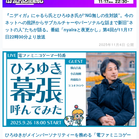
『ニディガ』にゃるら氏とひろゆき氏が“NG無しの生対談”。今の
ネットへの批評からサブカルチャーやパーソナルな話まで新旧”ネ
ットの人”たちが語る。番組「nyalraと夜更かし」第4回が11月17
日22時30分より放送
2025年11月4日 公開
ひろゆきがメインパーソナリティーを務める「電ファミニコゲー