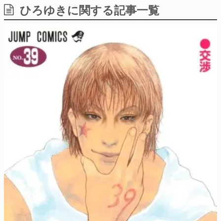
ひろゆきに関する記事一覧
日本のコンテンツ産業やカルチャーに与えた影響を探る企
画です。
日本モバイルゲーム産業史
日本のモバイルゲーム史における主要なトピック・タイト
ルを網羅するほか、開発者へのインタビューや識者による
解説を掲載。約20年の歴史が一望できる決定版！
若ゲのいたり〜ゲームクリエイターの青春〜
『うつヌケ』『ペンと箸』等で知られるマンガ家・田中圭
一先生によるゲーム業界レポートマンガです。
なんでゲームは面白い？
ゲーム開発者・hamatsu氏がゲームの魅力を画面や操作の
具体的な形から解き明かしていく、硬派で骨太な評論連載
です。
ゲームが変えた日本語
「経験値」「裏技」「ラスボス」… ゲームにまつわる言葉
の起源や用法の変遷を、コンピューター文化史研究家・タ
イニーP氏が徹底調査。
カテゴリ
特集記事