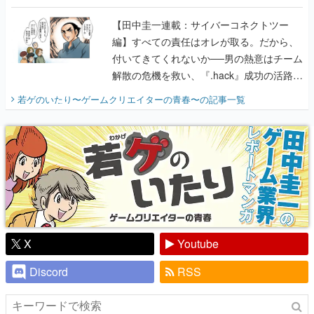
に行って、より理解を深めよう【PR】
【田中圭一連載：サイバーコネクトツー
編】すべての責任はオレが取る。だから、
付いてきてくれないか──男の熱意はチーム
解散の危機を救い、『.hack』成功の活路を
開く。業界の快男児・松山 洋に流れる血は
若ゲのいたり〜ゲームクリエイターの青春〜
の記事一覧
『少年ジャンプ』色だった【若ゲのいた
り】
X
Youtube
Discord
RSS