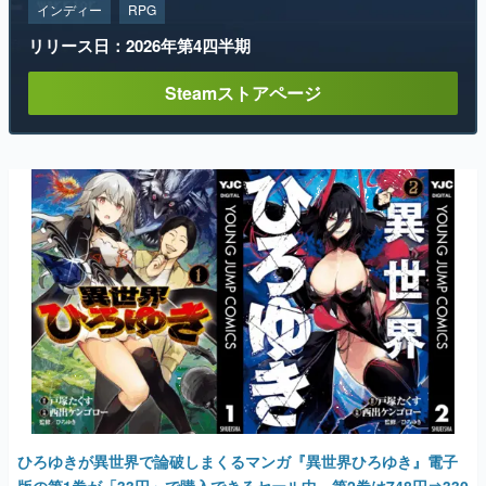
インディー
RPG
リリース日：2026年第4四半期
Steamストアページ
ひろゆきが異世界で論破しまくるマンガ『異世界ひろゆき』電子
版の第1巻が「33円」で購入できるセール中、第2巻は748円⇒330