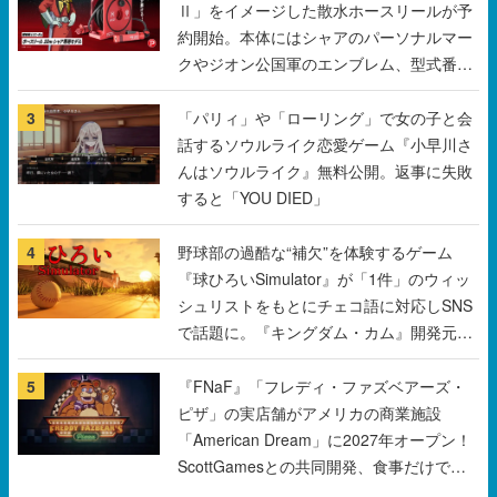
Ⅱ」をイメージした散水ホースリールが予
約開始。本体にはシャアのパーソナルマー
クやジオン公国軍のエンブレム、型式番号
などを配置
3
「パリィ」や「ローリング」で女の子と会
話するソウルライク恋愛ゲーム『小早川さ
んはソウルライク』無料公開。返事に失敗
すると「YOU DIED」
4
野球部の過酷な“補欠”を体験するゲーム
『球ひろいSimulator』が「1件」のウィッ
シュリストをもとにチェコ語に対応しSNS
で話題に。『キングダム・カム』開発元や
チェコのプロ野球選手から称賛の声
5
『FNaF』「フレディ・ファズベアーズ・
ピザ」の実店舗がアメリカの商業施設
「American Dream」に2027年オープン！
ScottGamesとの共同開発、食事だけでな
くステージショーや没入型のホラー体験も