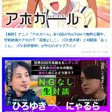
【無料】アニメ『アホガール』全12話がYouTubeで無料公開中。
空前絶後のアホの子「花畑よしこ」（CV.悠木碧）と幼馴染「あっ
くん」（CV.杉田智和）が中心のギャグアニメ
2026年3月1日 公開