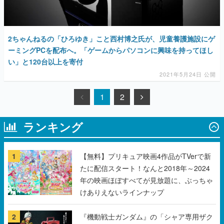
2ちゃんねるの「ひろゆき」こと西村博之氏が、児童養護施設にゲ
ーミングPCを配布へ。「ゲームからパソコンに興味を持ってほし
い」と120台以上を寄付
2021年5月24日 公開
1
2
ランキング
1
【無料】プリキュア映画4作品がTVerで新
たに配信スタート！なんと2018年～2024
年の映画ほぼすべてが見放題に、ぶっちゃ
けありえないラインナップ
2
『機動戦士ガンダム』の「シャア専用ザク