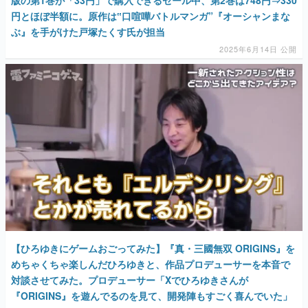
円とほぼ半額に。原作は‟口喧嘩バトルマンガ”『オーシャンまな
ぶ』を手がけた戸塚たくす氏が担当
2025年6月14日 公開
【ひろゆきにゲームおごってみた】『真・三國無双 ORIGINS』を
めちゃくちゃ楽しんだひろゆきと、作品プロデューサーを本音で
対談させてみた。プロデューサー「Xでひろゆきさんが
『ORIGINS』を遊んでるのを見て、開発陣もすごく喜んでいた」