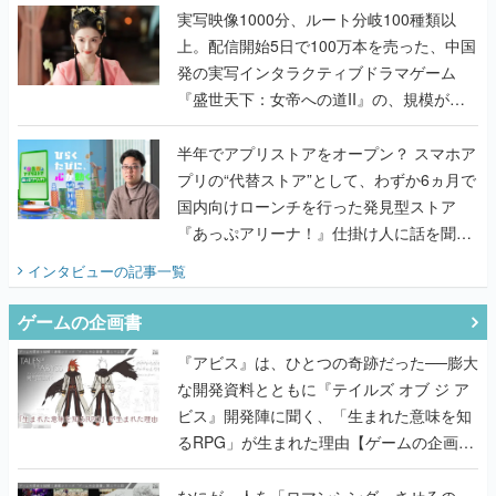
んだレジェンド2人に訊く開発秘話
実写映像1000分、ルート分岐100種類以
上。配信開始5日で100万本を売った、中国
発の実写インタラクティブドラマゲーム
『盛世天下：女帝への道II』の、規模が違
うこだわりをプロデューサーに聞いた
半年でアプリストアをオープン？ スマホア
プリの“代替ストア”として、わずか6ヵ月で
国内向けローンチを行った発見型ストア
『あっぷアリーナ！』仕掛け人に話を聞い
てみた
インタビュー
の記事一覧
ゲームの企画書
『アビス』は、ひとつの奇跡だった──膨大
な開発資料とともに『テイルズ オブ ジ ア
ビス』開発陣に聞く、「生まれた意味を知
るRPG」が生まれた理由【ゲームの企画
書】