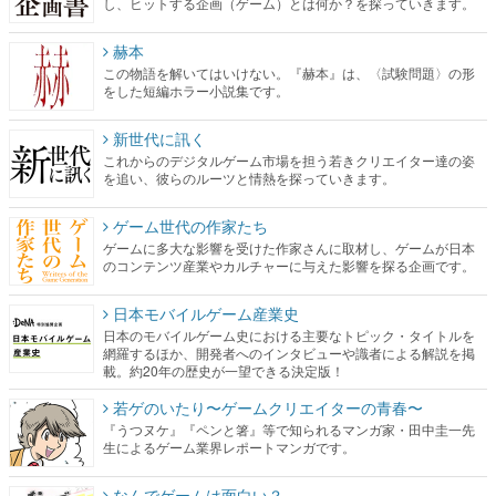
し、ヒットする企画（ゲーム）とは何か？を探っていきます。
赫本
この物語を解いてはいけない。『赫本』は、〈試験問題〉の形
をした短編ホラー小説集です。
新世代に訊く
これからのデジタルゲーム市場を担う若きクリエイター達の姿
を追い、彼らのルーツと情熱を探っていきます。
ゲーム世代の作家たち
ゲームに多大な影響を受けた作家さんに取材し、ゲームが日本
のコンテンツ産業やカルチャーに与えた影響を探る企画です。
日本モバイルゲーム産業史
日本のモバイルゲーム史における主要なトピック・タイトルを
網羅するほか、開発者へのインタビューや識者による解説を掲
載。約20年の歴史が一望できる決定版！
若ゲのいたり〜ゲームクリエイターの青春〜
『うつヌケ』『ペンと箸』等で知られるマンガ家・田中圭一先
生によるゲーム業界レポートマンガです。
なんでゲームは面白い？