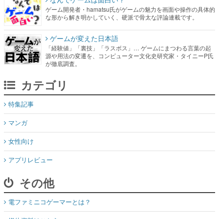
ゲーム開発者・hamatsu氏がゲームの魅力を画面や操作の具体的
な形から解き明かしていく、硬派で骨太な評論連載です。
ゲームが変えた日本語
「経験値」「裏技」「ラスボス」… ゲームにまつわる言葉の起
源や用法の変遷を、コンピューター文化史研究家・タイニーP氏
が徹底調査。
カテゴリ
特集記事
マンガ
女性向け
アプリレビュー
その他
電ファミニコゲーマーとは？