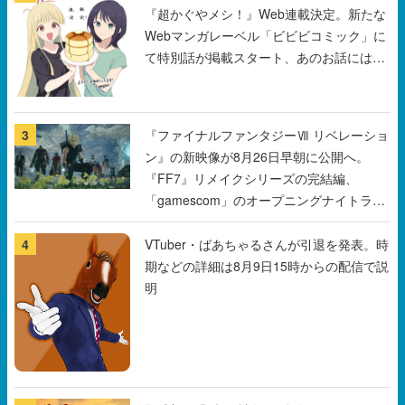
『超かぐやメシ！』Web連載決定。新たな
Webマンガレーベル「ビビビコミック」に
て特別話が掲載スタート、あのお話には…
まだ続きがある！
3
『ファイナルファンタジーⅦ リベレーショ
ン』の新映像が8月26日早朝に公開へ。
『FF7』リメイクシリーズの完結編、
「gamescom」のオープニングナイトライ
ブにてディレクターの浜口直樹氏が登壇す
る予定
4
VTuber・ばあちゃるさんが引退を発表。時
期などの詳細は8月9日15時からの配信で説
明