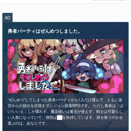
AD
勇者パーティはぜんめつしました。
“ぜんめつ”してしまった勇者パーティから1人だけ選んで、ともに迷
宮からの脱出を目指すダンジョン探索RPGです。 ただし勇者は「は
い/いいえ」しか喋れず、魔法使いは魔法が使えず、戦士は可愛らし
い人形になっていて、僧侶は██を崇拝しています。誰を救うのかを
選ぶのは、あなたです。