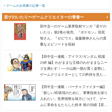
ビュー】
ゲームの企画書
の記事一覧
若ゲのいたり〜ゲームクリエイターの青春〜
田中圭一のゲーム業界取材マンガ『若ゲの
いたり』第2巻が発売。『ポケモン』田尻
智さん、『ゼビウス』遠藤雅伸さんらの貴
重なエピソードを収録
【田中圭一連載：アイマス/ガンダム 戦場
の絆 編】わがままな王様のわがままなニー
ズを満たす！──小山順一朗が貫く姿勢に、
ゲームクリエイターとしての矜持を見た
【若ゲのいたり最終回】
【田中圭一連載：バーチャファイター編】
「新しい3D表現のために、軍事技術を採り
入れたい」世界情勢を味方につけて、ゲー
ムに革命をもたらした鈴木 裕の功績【若ゲ
のいたり】