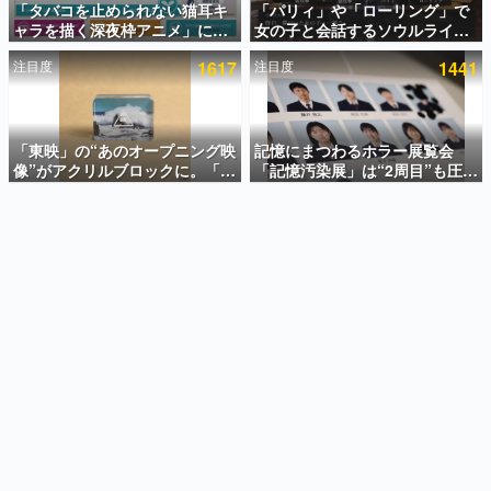
「タバコを止められない猫耳キ
「パリィ」や「ローリング」で
ャラを描く深夜枠アニメ」に視
女の子と会話するソウルライク
インタビュー
聴者の一部から批判意見。違法
恋愛ゲーム『小早川さんはソウ
注目度
1617
注目度
1441
薬物の使用と思しき描写も含め
ルライク』無料公開。返事に失
連載・特集一覧
て、BPOが議論を交わす
敗すると「YOU DIED」
殿堂入り記事
SNS拡散数が数千以上！ ページビュー数万以上！ などな
「東映」の“あのオープニング映
記憶にまつわるホラー展覧会
ど。多くの人々に読まれた、電ファミ渾身の“殿堂入り”記
像”がアクリルブロックに。「東
「記憶汚染展」は“2周目”も圧倒
事をまとめました。
映ヒストリカル グッズコレクシ
的におもしろい。自分の記憶
ョン」が8月下旬より発売
が“汚染された”ことに気づいた
ゲームの企画書
瞬間、展示の意味が変わる。1周
名作ゲームクリエイターの方々に製作時のエピソードをお
聞きし、ヒットする企画（ゲーム）とは何か？を探ってい
目はホラーとして、2周目はミス
きます。
テリーの解決編として【ネタバ
レあり】
赫本
この物語を解いてはいけない。『赫本』は、〈試験問題〉
の形をした短編ホラー小説集です。
新世代に訊く
これからのデジタルゲーム市場を担う若きクリエイター達
の姿を追い、彼らのルーツと情熱を探っていきます。
ゲーム世代の作家たち
ゲームに多大な影響を受けた作家さんに取材し、ゲームが