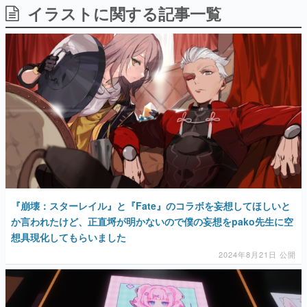
イラストに関する記事一覧
日本のコンテンツ産業やカルチャーに与えた影響を探る企
画です。
日本モバイルゲーム産業史
日本のモバイルゲーム史における主要なトピック・タイト
ルを網羅するほか、開発者へのインタビューや識者による
解説を掲載。約20年の歴史が一望できる決定版！
若ゲのいたり〜ゲームクリエイターの青春〜
『うつヌケ』『ペンと箸』等で知られるマンガ家・田中圭
一先生によるゲーム業界レポートマンガです。
なんでゲームは面白い？
ゲーム開発者・hamatsu氏がゲームの魅力を画面や操作の
具体的な形から解き明かしていく、硬派で骨太な評論連載
です。
『崩壊：スターレイル』と『Fate』のコラボを妄想してほしいと
ゲームが変えた日本語
「経験値」「裏技」「ラスボス」… ゲームにまつわる言葉
か言われたけど、正直埒が明かないので僕の妄想をpako先生に空
の起源や用法の変遷を、コンピューター文化史研究家・タ
想具現化してもらいました
イニーP氏が徹底調査。
2024年8月21日 公開
カテゴリ
特集記事