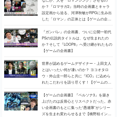
なにが、人を「ロマンシング」させるの
か？『ロマサガ2』当時の企画書とキャラ
設定画から迫る、河津秋敏がRPGに生み出
した「ロマン」の正体とは【ゲームの企画
書】
『ガンパレ』の企画書、ついに公開━初代
PSの伝説的タイトルは、なぜ生まれたの
か？そして『LOOP8』へ受け継がれたもの
【ゲームの企画書】
世界が認めるゲームデザイナー・上田文人
とはいったい何が凄いのか？ ヨコオタロ
ウ・外山圭一郎らと共に『ICO』に込めら
れたこだわりを語り尽くす！【ゲームの企
画書】
【ゲームの企画書】『ペルソナ3』を築き
上げたのは反骨心とリスペクトだった。赤
い企画書のもとに集った“愚連隊”がシリー
ズを生まれ変わらせるまで【橋野桂インタ