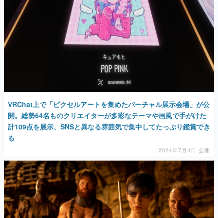
マンガ
女性向け
アプリレビュー
その他
電ファミニコゲーマーとは？
VRChat上で「ピクセルアートを集めたバーチャル展示会場」が公
開。総勢64名ものクリエイターが多彩なテーマや画風で手がけた
運営：株式会社マレ
計109点を展示、SNSと異なる雰囲気で集中してたっぷり鑑賞でき
る
2024年7月4日 公開