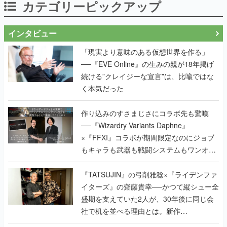
カテゴリーピックアップ
インタビュー
「現実より意味のある仮想世界を作る」
──『EVE Online』の生みの親が18年掲げ
続ける”クレイジーな宣言”は、比喩ではな
く本気だった
作り込みのすさまじさにコラボ先も驚嘆
──『Wizardry Variants Daphne』
×『FFXI』コラボが期間限定なのにジョブ
もキャラも武器も戦闘システムもワンオフ
で作り込まれた理由を両ディレクターに聞
く
『TATSUJIN』の弓削雅稔×『ライデンファ
イターズ』の齋藤貴幸──かつて縦シュー全
盛期を支えていた2人が、30年後に同じ会
社で机を並べる理由とは。新作
『TATSUJIN EXTREME』で初タッグを組