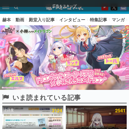
広告をスキップ
赫本
動画
殿堂入り記事
インタビュー
特集記事
マンガ
いま読まれている記事
ピックアップ
注目度
3124
注目度
2541
電ファミのいま読まれている記事ランキング
アプリセール情報