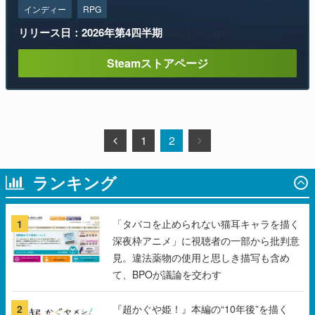
インディー
RPG
リリース日：2026年第4四半期
Steamストアページ
1
2
ランキング
1
「タバコを止められない猫耳キャラを描く
深夜枠アニメ」に視聴者の一部から批判意
見。違法薬物の使用と思しき描写も含め
て、BPOが議論を交わす
2
『超かぐや姫！』本編の“10年後”を描く