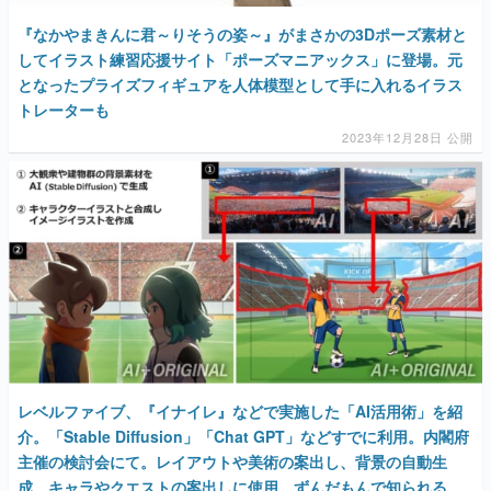
『なかやまきんに君～りそうの姿～』がまさかの3Dポーズ素材と
してイラスト練習応援サイト「ポーズマニアックス」に登場。元
となったプライズフィギュアを人体模型として手に入れるイラス
トレーターも
2023年12月28日 公開
レベルファイブ、『イナイレ』などで実施した「AI活用術」を紹
介。「Stable Diffusion」「Chat GPT」などすでに利用。内閣府
主催の検討会にて。レイアウトや美術の案出し、背景の自動生
成。キャラやクエストの案出しに使用。ずんだもんで知られる