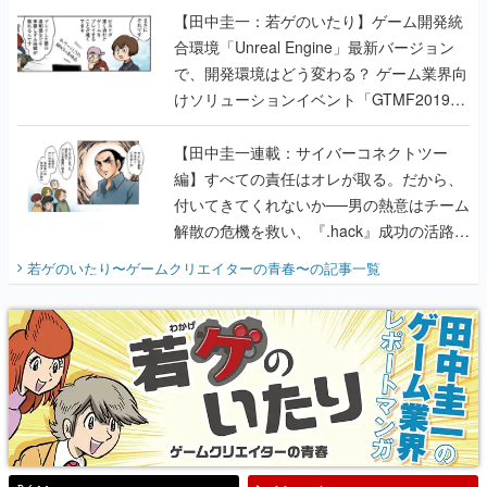
【田中圭一：若ゲのいたり】ゲーム開発統
合環境「Unreal Engine」最新バージョン
で、開発環境はどう変わる？ ゲーム業界向
けソリューションイベント「GTMF2019」
に行って、より理解を深めよう【PR】
【田中圭一連載：サイバーコネクトツー
編】すべての責任はオレが取る。だから、
付いてきてくれないか──男の熱意はチーム
解散の危機を救い、『.hack』成功の活路を
開く。業界の快男児・松山 洋に流れる血は
若ゲのいたり〜ゲームクリエイターの青春〜
の記事一覧
『少年ジャンプ』色だった【若ゲのいた
り】