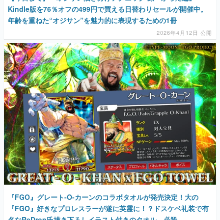
Kindle版を76％オフの499円で買える日替わりセールが開催中。
年齢を重ねた“オジサン”を魅力的に表現するための1冊
2026年4月12日 公開
『FGO』グレート-O-カーンのコラボタオルが発売決定！大の
『FGO』好きなプロレスラーが遂に英霊に！？ドスケベ礼装で有
名なReDrop氏描き下ろしイラスト付きのタオル。必殺