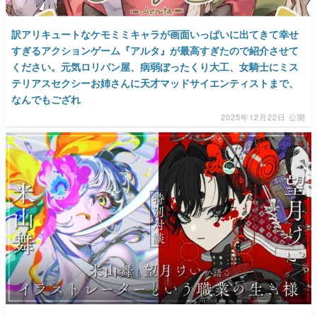
訳アリキュートなケモミミキャラが画面いっぱいに出てきて幸せ
すぎるアクションゲーム『アルタ』が最高すぎたので紹介させて
ください。元気ロリパン屋、病弱ぼったくり大工、女騎士にミス
テリアスセクシーお姉さんに天才マッドサイエンティストまで、
なんでもござれ
2025年12月22日 公開