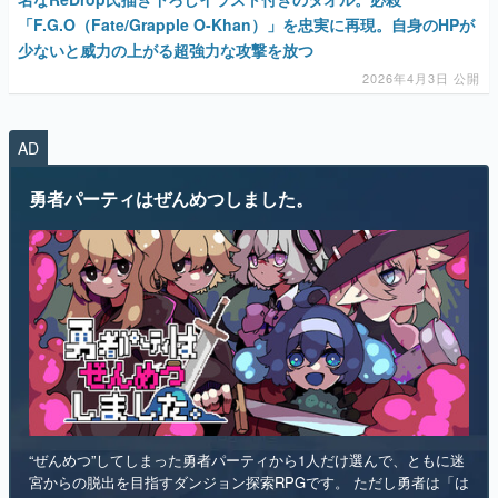
「F.G.O（Fate/Grapple O-Khan）」を忠実に再現。自身のHPが
少ないと威力の上がる超強力な攻撃を放つ
2026年4月3日 公開
AD
勇者パーティはぜんめつしました。
“ぜんめつ”してしまった勇者パーティから1人だけ選んで、ともに迷
宮からの脱出を目指すダンジョン探索RPGです。 ただし勇者は「は