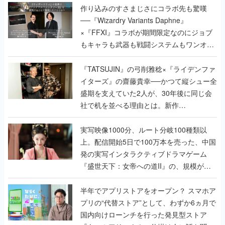
作り込みのすさまじさにコラボ先も驚嘆
──『Wizardry Variants Daphne』
×『FFXI』コラボが期間限定なのにジョブ
もキャラも武器も戦闘システムもワンオフ
で作り込まれた理由を両ディレクターに聞
く
『TATSUJIN』の弓削雅稔×『ライデンファ
イターズ』の齋藤貴幸──かつて縦シュー全
盛期を支えていた2人が、30年後に同じ会
社で机を並べる理由とは。新作
『TATSUJIN EXTREME』で初タッグを組
んだレジェンド2人に訊く開発秘話
実写映像1000分、ルート分岐100種類以
上。配信開始5日で100万本を売った、中国
発の実写インタラクティブドラマゲーム
『盛世天下：女帝への道II』の、規模が違
うこだわりをプロデューサーに聞いた
半年でアプリストアをオープン？ スマホア
プリの“代替ストア”として、わずか6ヵ月で
国内向けローンチを行った発見型ストア