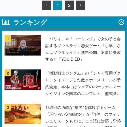
1
2
ランキング
1
「パリィ」や「ローリング」で女の子と会
話するソウルライク恋愛ゲーム『小早川さ
んはソウルライク』無料公開。返事に失敗
すると「YOU DIED」
2
『機動戦士ガンダム』の「シャア専用ザク
Ⅱ」をイメージした散水ホースリールが予
約開始。本体にはシャアのパーソナルマー
クやジオン公国軍のエンブレム、型式番号
などを配置
3
野球部の過酷な“補欠”を体験するゲーム
『球ひろいSimulator』が「1件」のウィッ
シュリストをもとにチェコ語に対応しSNS