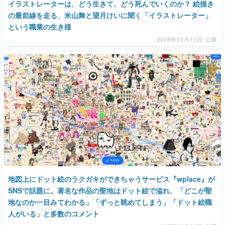
イラストレーターは、どう生きて、どう死んでいくのか？ 絵描き
の最前線を走る、米山舞と望月けいに聞く「イラストレーター」
という職業の生き様
2025年12月11日 公開
地図上にドット絵のラクガキができちゃうサービス『wplace』が
SNSで話題に。著名な作品の聖地はドット絵で溢れ、「どこが聖
地なのか一目みてわかる」「ずっと眺めてしまう」「ドット絵職
人がいる」と多数のコメント