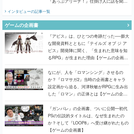
『あっぷアリーナ！』仕掛け人に話を聞い
てみた
インタビュー
の記事一覧
ゲームの企画書
『アビス』は、ひとつの奇跡だった──膨大
な開発資料とともに『テイルズ オブ ジ ア
ビス』開発陣に聞く、「生まれた意味を知
るRPG」が生まれた理由【ゲームの企画
書】
なにが、人を「ロマンシング」させるの
か？『ロマサガ2』当時の企画書とキャラ
設定画から迫る、河津秋敏がRPGに生み出
した「ロマン」の正体とは【ゲームの企画
書】
『ガンパレ』の企画書、ついに公開━初代
PSの伝説的タイトルは、なぜ生まれたの
か？そして『LOOP8』へ受け継がれたもの
【ゲームの企画書】