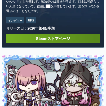
い/いいえ」しか喋れず、魔法使いは魔法が使えず、戦士は可愛らし
い人形になっていて、僧侶は██を崇拝しています。誰を救うのかを
選ぶのは、あなたです。
インディー
RPG
リリース日：2026年第4四半期
Steamストアページ