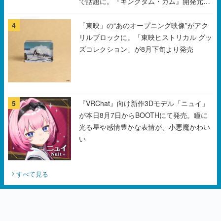
で話題に。『キングダム・カム』開発元や
チェコのプロ野球選手から称賛の声
4
「東映」の“あのオープニング映像”がアク
リルブロックに。「東映ヒストリカル グッ
ズコレクション」が8月下旬より発売
5
『VRChat』向け新作3Dモデル「ニュイ」
が本日8月7日からBOOTHにて発売。瞳に
光る星や感情豊かな表情が、小悪魔かわい
い
すべて見る