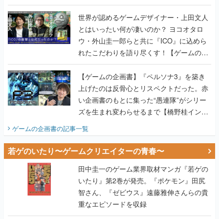
世界が認めるゲームデザイナー・上田文人
とはいったい何が凄いのか？ ヨコオタロ
ウ・外山圭一郎らと共に『ICO』に込めら
れたこだわりを語り尽くす！【ゲームの企
画書】
【ゲームの企画書】『ペルソナ3』を築き
上げたのは反骨心とリスペクトだった。赤
い企画書のもとに集った“愚連隊”がシリー
ズを生まれ変わらせるまで【橋野桂インタ
ビュー】
ゲームの企画書
の記事一覧
若ゲのいたり〜ゲームクリエイターの青春〜
田中圭一のゲーム業界取材マンガ『若ゲの
いたり』第2巻が発売。『ポケモン』田尻
智さん、『ゼビウス』遠藤雅伸さんらの貴
重なエピソードを収録