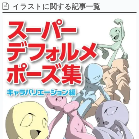
イラストに関する記事一覧
日本のコンテンツ産業やカルチャーに与えた影響を探る企
画です。
日本モバイルゲーム産業史
日本のモバイルゲーム史における主要なトピック・タイト
ルを網羅するほか、開発者へのインタビューや識者による
解説を掲載。約20年の歴史が一望できる決定版！
若ゲのいたり〜ゲームクリエイターの青春〜
『うつヌケ』『ペンと箸』等で知られるマンガ家・田中圭
一先生によるゲーム業界レポートマンガです。
なんでゲームは面白い？
ゲーム開発者・hamatsu氏がゲームの魅力を画面や操作の
具体的な形から解き明かしていく、硬派で骨太な評論連載
です。
ゲームが変えた日本語
「経験値」「裏技」「ラスボス」… ゲームにまつわる言葉
の起源や用法の変遷を、コンピューター文化史研究家・タ
イニーP氏が徹底調査。
カテゴリ
特集記事