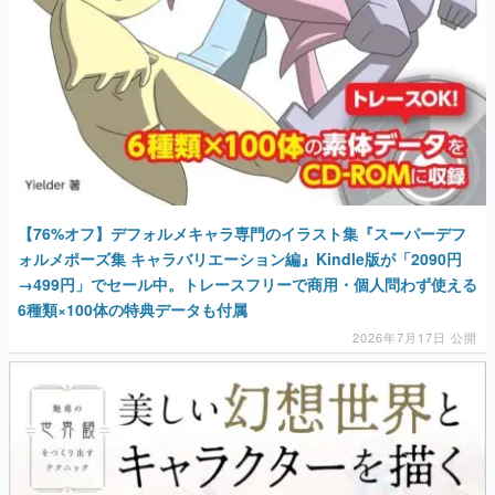
マンガ
女性向け
アプリレビュー
その他
電ファミニコゲーマーとは？
【76%オフ】デフォルメキャラ専門のイラスト集『スーパーデフ
ォルメポーズ集 キャラバリエーション編』Kindle版が「2090円
運営：株式会社マレ
→499円」でセール中。トレースフリーで商用・個人問わず使える
6種類×100体の特典データも付属
2026年7月17日 公開