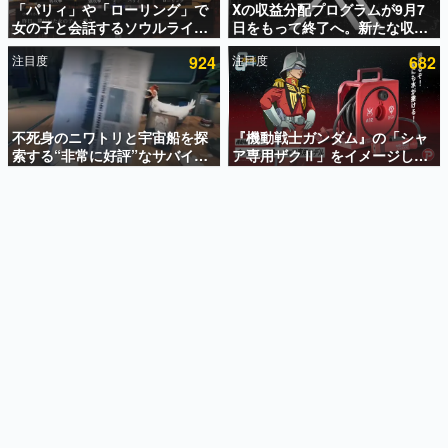
「パリィ」や「ローリング」で
Xの収益分配プログラムが9月7
女の子と会話するソウルライク
日をもって終了へ。新たな収益
インタビュー
恋愛ゲーム『小早川さんはソウ
化制度「Original Content
注目度
924
注目度
682
ルライク』無料公開。返事に失
Rewards Program」を発表
連載・特集一覧
敗すると「YOU DIED」
殿堂入り記事
SNS拡散数が数千以上！ ページビュー数万以上！ などな
不死身のニワトリと宇宙船を探
『機動戦士ガンダム』の「シャ
ど。多くの人々に読まれた、電ファミ渾身の“殿堂入り”記
索する“非常に好評”なサバイバ
ア専用ザクⅡ」をイメージした
事をまとめました。
ルゲーム『Breathedge』が無
散水ホースリールが予約開始。
料で配布中。入手できる期間は8
本体にはシャアのパーソナルマ
ゲームの企画書
月10日まで
ークやジオン公国軍のエンブレ
名作ゲームクリエイターの方々に製作時のエピソードをお
聞きし、ヒットする企画（ゲーム）とは何か？を探ってい
ム、型式番号などを配置
きます。
赫本
この物語を解いてはいけない。『赫本』は、〈試験問題〉
の形をした短編ホラー小説集です。
新世代に訊く
これからのデジタルゲーム市場を担う若きクリエイター達
の姿を追い、彼らのルーツと情熱を探っていきます。
ゲーム世代の作家たち
ゲームに多大な影響を受けた作家さんに取材し、ゲームが