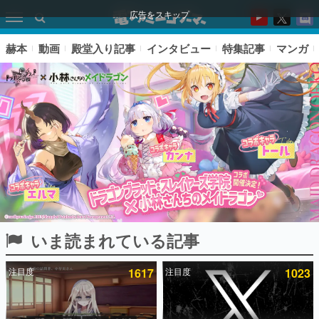
広告をスキップ
赫本
動画
殿堂入り記事
インタビュー
特集記事
マンガ
いま読まれている記事
ピックアップ
注目度
1617
注目度
1023
電ファミのいま読まれている記事ランキング
アプリセール情報