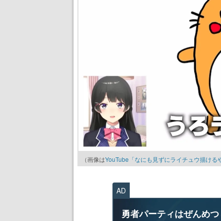
（画像は
YouTube「なにも見ずにライチュウ描け
AD
勇者パーティはぜんめつ