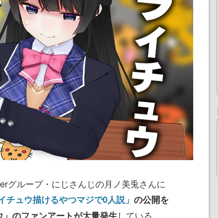
berグループ・にじさんじの月ノ美兎さんに
イチュウ描けるやつマジで0人説」
の公開を
している。
ウ」のファンアートが大量発生