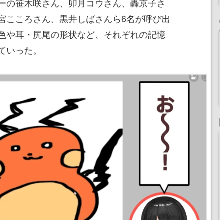
ーの笹木咲さん、卯月コウさん、轟京子さ
宮こころさん、黒井しばさんら6名が呼び出
色や耳・尻尾の形状など、それぞれの記憶
ていった。