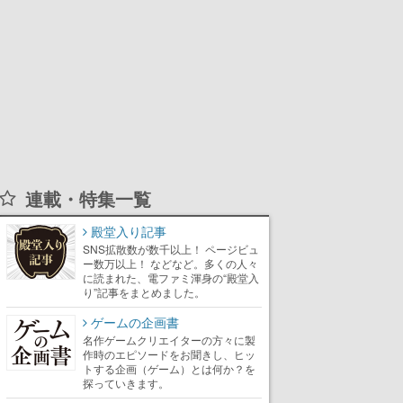
連載・特集一覧
殿堂入り記事
SNS拡散数が数千以上！ ページビュ
ー数万以上！ などなど。多くの人々
に読まれた、電ファミ渾身の“殿堂入
り”記事をまとめました。
ゲームの企画書
名作ゲームクリエイターの方々に製
作時のエピソードをお聞きし、ヒッ
トする企画（ゲーム）とは何か？を
探っていきます。