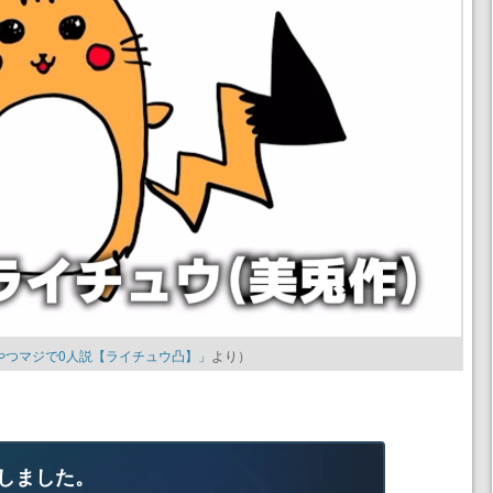
るやつマジで0人説【ライチュウ凸】」
より）
しました。