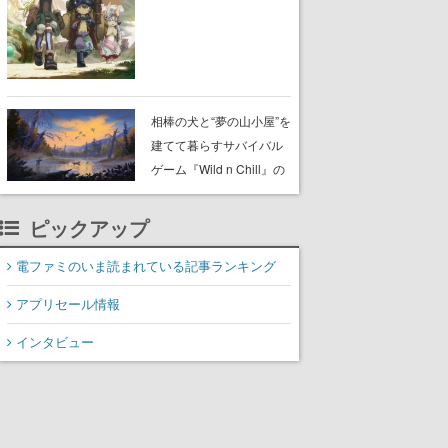
らが登壇する舞台挨拶も
実施
相棒の犬と“夢の山小屋”を
建てて暮らすサバイバル
ゲーム『Wild n Chill』の
体験版がSteamで配信
中。ドット絵の大自然
ピックアップ
で、喧騒を忘れよう
電ファミのいま読まれている記事ランキング
アプリセール情報
インタビュー