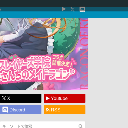
5
X
Youtube
Discord
RSS