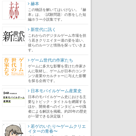
赫本
この物語を解いてはいけない。『赫
本』は、〈試験問題〉の形をした短
編ホラー小説集です。
新世代に訊く
これからのデジタルゲーム市場を担
う若きクリエイター達の姿を追い、
彼らのルーツと情熱を探っていきま
す。
ゲーム世代の作家たち
ゲームに多大な影響を受けた作家さ
んに取材し、ゲームが日本のコンテ
ンツ産業やカルチャーに与えた影響
を探る企画です。
日本モバイルゲーム産業史
日本のモバイルゲーム史における主
要なトピック・タイトルを網羅する
ほか、開発者へのインタビューや識
者による解説を掲載。約20年の歴史
が一望できる決定版！
若ゲのいたり〜ゲームクリエ
イターの青春〜