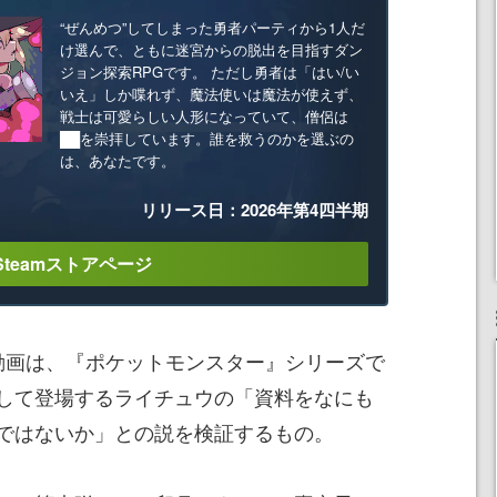
“ぜんめつ”してしまった勇者パーティから1人だ
け選んで、ともに迷宮からの脱出を目指すダン
ジョン探索RPGです。 ただし勇者は「はい/い
いえ」しか喋れず、魔法使いは魔法が使えず、
戦士は可愛らしい人形になっていて、僧侶は
██を崇拝しています。誰を救うのかを選ぶの
は、あなたです。
リリース日：2026年第4四半期
Steamストアページ
動画は、『ポケットモンスター』シリーズで
して登場するライチュウの「資料をなにも
ではないか」との説を検証するもの。