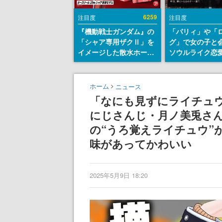
6259
注目度
注目度
『機動戦士ガンダム』の
「パリィ」や「
「シャア専用ザクⅡ」を
グ」で女の子と
イメージした散水ホース
ソウルライク恋
リールが予約開始。本体
『小早川さんは
にはシャアのパーソナル
イク』無料公開
マークやジオン公国軍の
失敗すると「YO
ホーム
ニュース
エンブレム、型式番号な
DIED」
「なにも見ずにライチュウ
どを配置
にじさんじ・月ノ美兎さ
の“うろ覚えライチュウ”
味があってかわいい
2025年5月9日 18:20