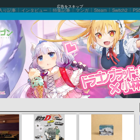
広告をスキップ
入り記事
インタビュー
特集記事
マンガ
Steam
Switch2
PS