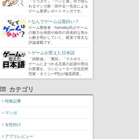
『うつヌケ』『ペンと箸』等で知ら
れるマンガ家・田中圭一先生による
ゲーム業界レポートマンガです。
なんでゲームは面白い？
ゲーム開発者・hamatsu氏がゲーム
の魅力を画面や操作の具体的な形か
ら解き明かしていく、硬派で骨太な
評論連載です。
ゲームが変えた日本語
「経験値」「裏技」「ラスボス」…
ゲームにまつわる言葉の起源や用法
の変遷を、コンピューター文化史研
究家・タイニーP氏が徹底調査。
カテゴリ
特集記事
マンガ
女性向け
アプリレビュー