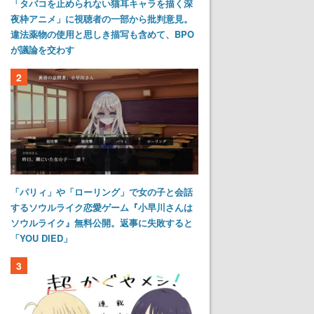
「タバコを止められない猫耳キャラを描く深
夜枠アニメ」に視聴者の一部から批判意見。
違法薬物の使用と思しき描写も含めて、BPO
が議論を交わす
2
「パリィ」や「ローリング」で女の子と会話
するソウルライク恋愛ゲーム『小早川さんは
ソウルライク』無料公開。返事に失敗すると
「YOU DIED」
3