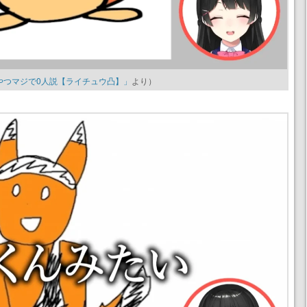
るやつマジで0人説【ライチュウ凸】」
より）