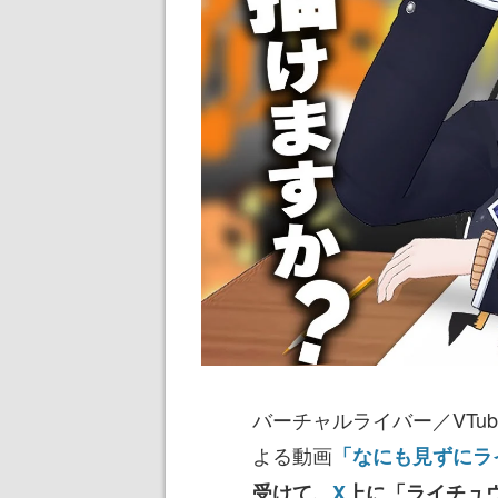
バーチャルライバー／VTu
よる動画
「なにも見ずにラ
受けて、
X
上に「
ライチュ