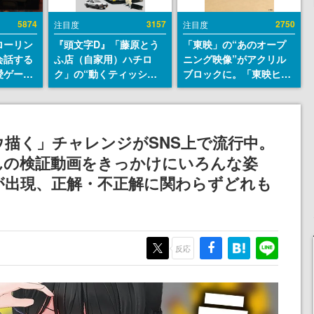
5874
3157
2750
注目度
注目度
ローリン
『頭文字D』「藤原とう
「東映」の“あのオープ
会話する
ふ店（自家用）ハチロ
ニング映像”がアクリル
愛ゲーム
ク」の“動くティッシュ
ブロックに。「東映ヒス
ソウルラ
ケース”が買えるポップ
トリカル グッズコレクシ
。返事に
アップショップが開催
ョン」が8月下旬より発
U
へ。マンガの舞台である
売
群馬の「イオンモール高
描く」チャレンジがSNS上で流行中。
崎」にて、8月11日から8
んの検証動画をきっかけにいろんな姿
月20日までの期間限定で
開催予定
が出現、正解・不正解に関わらずどれも
反応