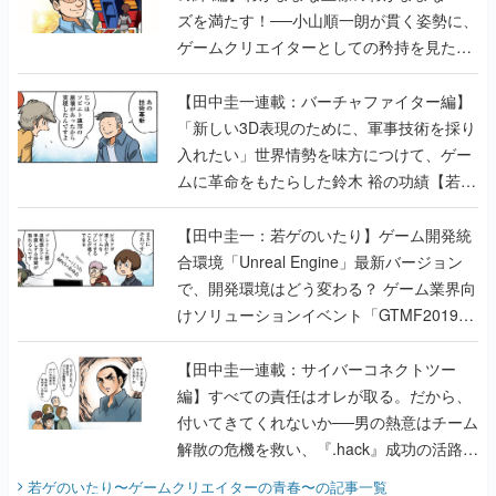
ズを満たす！──小山順一朗が貫く姿勢に、
ゲームクリエイターとしての矜持を見た
【若ゲのいたり最終回】
【田中圭一連載：バーチャファイター編】
「新しい3D表現のために、軍事技術を採り
入れたい」世界情勢を味方につけて、ゲー
ムに革命をもたらした鈴木 裕の功績【若ゲ
のいたり】
【田中圭一：若ゲのいたり】ゲーム開発統
合環境「Unreal Engine」最新バージョン
で、開発環境はどう変わる？ ゲーム業界向
けソリューションイベント「GTMF2019」
に行って、より理解を深めよう【PR】
【田中圭一連載：サイバーコネクトツー
編】すべての責任はオレが取る。だから、
付いてきてくれないか──男の熱意はチーム
解散の危機を救い、『.hack』成功の活路を
開く。業界の快男児・松山 洋に流れる血は
若ゲのいたり〜ゲームクリエイターの青春〜
の記事一覧