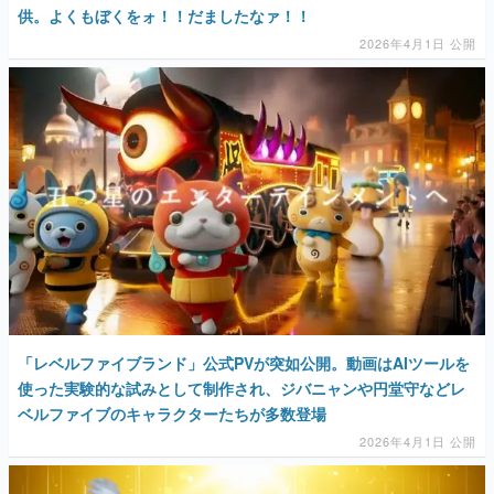
供。よくもぼくをォ！！だましたなァ！！
2026年4月1日 公開
「レベルファイブランド」公式PVが突如公開。動画はAIツールを
使った実験的な試みとして制作され、ジバニャンや円堂守などレ
ベルファイブのキャラクターたちが多数登場
2026年4月1日 公開