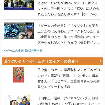
とはいったい何が凄いのか？ ヨコオタロ
ウ・外山圭一郎らと共に『ICO』に込めら
れたこだわりを語り尽くす！【ゲームの企
画書】
【ゲームの企画書】『ペルソナ3』を築き
上げたのは反骨心とリスペクトだった。赤
い企画書のもとに集った“愚連隊”がシリー
ズを生まれ変わらせるまで【橋野桂インタ
ビュー】
ゲームの企画書
の記事一覧
若ゲのいたり〜ゲームクリエイターの青春〜
田中圭一のゲーム業界取材マンガ『若ゲの
いたり』第2巻が発売。『ポケモン』田尻
智さん、『ゼビウス』遠藤雅伸さんらの貴
重なエピソードを収録
【田中圭一連載：アイマス/ガンダム 戦場
の絆 編】わがままな王様のわがままなニー