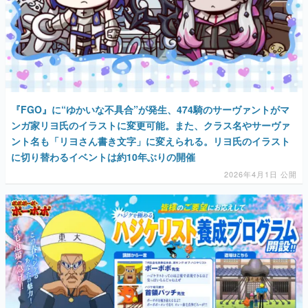
『FGO』に“ゆかいな不具合”が発生、474騎のサーヴァントがマ
ンガ家リヨ氏のイラストに変更可能。また、クラス名やサーヴァ
ント名も「リヨさん書き文字」に変えられる。リヨ氏のイラスト
に切り替わるイベントは約10年ぶりの開催
2026年4月1日 公開