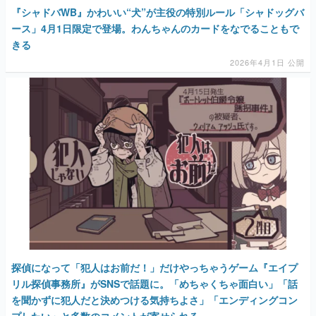
『シャドバWB』かわいい“犬”が主役の特別ルール「シャドッグバ
ース」4月1日限定で登場。わんちゃんのカードをなでることもで
きる
2026年4月1日 公開
探偵になって「犯人はお前だ！」だけやっちゃうゲーム『エイプ
リル探偵事務所』がSNSで話題に。「めちゃくちゃ面白い」「話
を聞かずに犯人だと決めつける気持ちよさ」「エンディングコン
プしたい」と多数のコメントが寄せられる