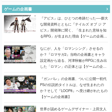
ゲームの企画書
『アビス』は、ひとつの奇跡だった──膨大
な開発資料とともに『テイルズ オブ ジ ア
ビス』開発陣に聞く、「生まれた意味を知
るRPG」が生まれた理由【ゲームの企画
書】
なにが、人を「ロマンシング」させるの
か？『ロマサガ2』当時の企画書とキャラ
設定画から迫る、河津秋敏がRPGに生み出
した「ロマン」の正体とは【ゲームの企画
書】
『ガンパレ』の企画書、ついに公開━初代
PSの伝説的タイトルは、なぜ生まれたの
か？そして『LOOP8』へ受け継がれたもの
【ゲームの企画書】
世界が認めるゲームデザイナー・上田文人