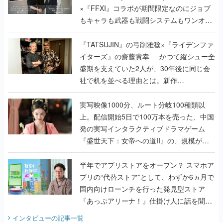
×『FFXI』コラボが期間限定なのにジョブ
もキャラも武器も戦闘システムもワンオフ
で作り込まれた理由を両ディレクターに聞
く
『TATSUJIN』の弓削雅稔×『ライデンファ
イターズ』の齋藤貴幸──かつて縦シュー全
盛期を支えていた2人が、30年後に同じ会
社で机を並べる理由とは。新作
『TATSUJIN EXTREME』で初タッグを組
んだレジェンド2人に訊く開発秘話
実写映像1000分、ルート分岐100種類以
上。配信開始5日で100万本を売った、中国
発の実写インタラクティブドラマゲーム
『盛世天下：女帝への道II』の、規模が違
うこだわりをプロデューサーに聞いた
半年でアプリストアをオープン？ スマホア
プリの“代替ストア”として、わずか6ヵ月で
国内向けローンチを行った発見型ストア
『あっぷアリーナ！』仕掛け人に話を聞い
てみた
インタビュー
の記事一覧