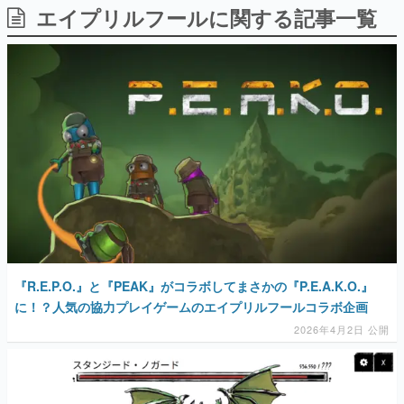
エイプリルフールに関する記事一覧
日本のコンテンツ産業やカルチャーに与えた影響を探る企
画です。
日本モバイルゲーム産業史
日本のモバイルゲーム史における主要なトピック・タイト
ルを網羅するほか、開発者へのインタビューや識者による
解説を掲載。約20年の歴史が一望できる決定版！
若ゲのいたり〜ゲームクリエイターの青春〜
『うつヌケ』『ペンと箸』等で知られるマンガ家・田中圭
一先生によるゲーム業界レポートマンガです。
なんでゲームは面白い？
ゲーム開発者・hamatsu氏がゲームの魅力を画面や操作の
具体的な形から解き明かしていく、硬派で骨太な評論連載
です。
ゲームが変えた日本語
『R.E.P.O.』と『PEAK』がコラボしてまさかの『P.E.A.K.O.』
「経験値」「裏技」「ラスボス」… ゲームにまつわる言葉
の起源や用法の変遷を、コンピューター文化史研究家・タ
に！？人気の協力プレイゲームのエイプリルフールコラボ企画
イニーP氏が徹底調査。
2026年4月2日 公開
カテゴリ
特集記事