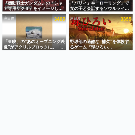
『機動戦士ガンダム』の「シャ
「パリィ」や「ローリング」で
ア専用ザクⅡ」をイメージした
女の子と会話するソウルライク
インタビュー
散水ホースリールが予約開始。
恋愛ゲーム『小早川さんはソウ
注目度
3465
注目度
3355
本体にはシャアのパーソナルマ
ルライク』無料公開。返事に失
連載・特集一覧
ークやジオン公国軍のエンブレ
敗すると「YOU DIED」
ム、型式番号などを配置
殿堂入り記事
SNS拡散数が数千以上！ ページビュー数万以上！ などな
「東映」の“あのオープニング映
野球部の過酷な“補欠”を体験す
ど。多くの人々に読まれた、電ファミ渾身の“殿堂入り”記
像”がアクリルブロックに。「東
るゲーム『球ひろい
事をまとめました。
映ヒストリカル グッズコレクシ
Simulator』が「1件」のウィッ
ョン」が8月下旬より発売
シュリストをもとにチェコ語に
ゲームの企画書
対応しSNSで話題に。『キング
名作ゲームクリエイターの方々に製作時のエピソードをお
聞きし、ヒットする企画（ゲーム）とは何か？を探ってい
ダム・カム』開発元やチェコの
きます。
プロ野球選手から称賛の声
赫本
この物語を解いてはいけない。『赫本』は、〈試験問題〉
の形をした短編ホラー小説集です。
新世代に訊く
これからのデジタルゲーム市場を担う若きクリエイター達
の姿を追い、彼らのルーツと情熱を探っていきます。
ゲーム世代の作家たち
ゲームに多大な影響を受けた作家さんに取材し、ゲームが