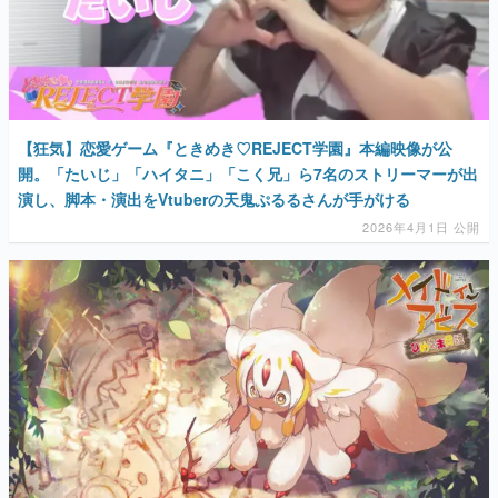
【狂気】恋愛ゲーム『ときめき♡REJECT学園』本編映像が公
開。「たいじ」「ハイタニ」「こく兄」ら7名のストリーマーが出
演し、脚本・演出をVtuberの天鬼ぷるるさんが手がける
2026年4月1日 公開