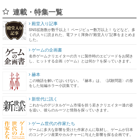
連載・特集一覧
殿堂入り記事
SNS拡散数が数千以上！ ページビュー数万以上！ などなど。多
くの人々に読まれた、電ファミ渾身の“殿堂入り”記事をまとめま
した。
ゲームの企画書
名作ゲームクリエイターの方々に製作時のエピソードをお聞き
し、ヒットする企画（ゲーム）とは何か？を探っていきます。
赫本
この物語を解いてはいけない。『赫本』は、〈試験問題〉の形
をした短編ホラー小説集です。
新世代に訊く
これからのデジタルゲーム市場を担う若きクリエイター達の姿
を追い、彼らのルーツと情熱を探っていきます。
ゲーム世代の作家たち
ゲームに多大な影響を受けた作家さんに取材し、ゲームが日本
のコンテンツ産業やカルチャーに与えた影響を探る企画です。