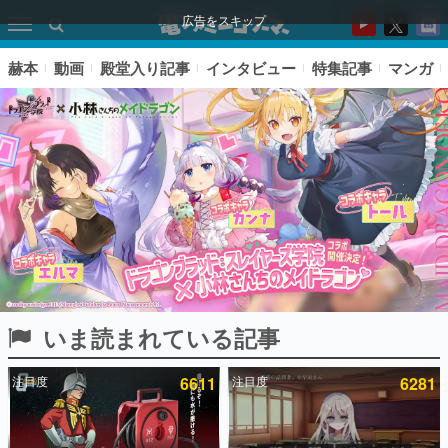
広告をスキップ
赫本
動画
殿堂入り記事
インタビュー
特集記事
マンガ
いま読まれている記事
ピックアップ
注目度
6611
注目度
6281
電ファミのいま読まれている記事ランキング
アプリセール情報