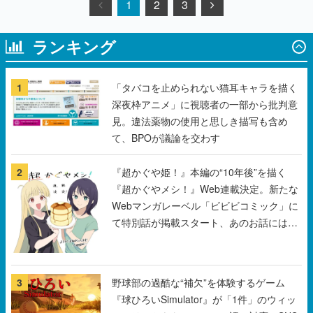
1
2
3
ランキング
1
「タバコを止められない猫耳キャラを描く
深夜枠アニメ」に視聴者の一部から批判意
見。違法薬物の使用と思しき描写も含め
て、BPOが議論を交わす
2
『超かぐや姫！』本編の“10年後”を描く
『超かぐやメシ！』Web連載決定。新たな
Webマンガレーベル「ビビビコミック」に
て特別話が掲載スタート、あのお話には…
まだ続きがある！
3
野球部の過酷な“補欠”を体験するゲーム
『球ひろいSimulator』が「1件」のウィッ