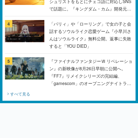
シュリストをもとにチェコ語に対応しSNS
で話題に。『キングダム・カム』開発元や
チェコのプロ野球選手から称賛の声
4
「パリィ」や「ローリング」で女の子と会
話するソウルライク恋愛ゲーム『小早川さ
んはソウルライク』無料公開。返事に失敗
すると「YOU DIED」
5
『ファイナルファンタジーⅦ リベレーショ
ン』の新映像が8月26日早朝に公開へ。
『FF7』リメイクシリーズの完結編、
「gamescom」のオープニングナイトライ
ブにてディレクターの浜口直樹氏が登壇す
すべて見る
る予定