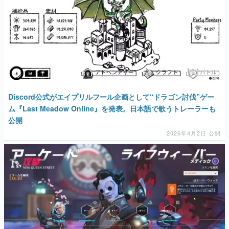
マンガ
女性向け
アプリレビュー
その他
Discord公式がエイプリルフール企画として“ドラゴン討伐”ゲー
電ファミニコゲーマーとは？
ム『Last Meadow Online』を発表。日本語で歌うトレーラーも
公開
運営：株式会社マレ
2026年4月2日 公開