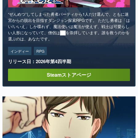
“ぜんめつ”してしまった勇者パーティから1人だけ選んで、ともに迷
宮からの脱出を目指すダンジョン探索RPGです。 ただし勇者は「は
い/いいえ」しか喋れず、魔法使いは魔法が使えず、戦士は可愛らし
い人形になっていて、僧侶は██を崇拝しています。誰を救うのかを
選ぶのは、あなたです。
インディー
RPG
リリース日：2026年第4四半期
Steamストアページ