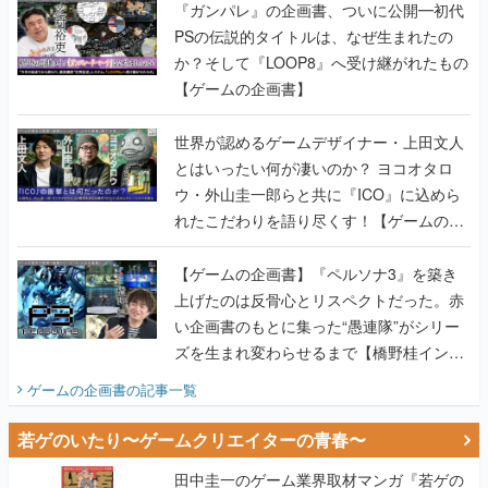
『ガンパレ』の企画書、ついに公開━初代
PSの伝説的タイトルは、なぜ生まれたの
か？そして『LOOP8』へ受け継がれたもの
【ゲームの企画書】
世界が認めるゲームデザイナー・上田文人
とはいったい何が凄いのか？ ヨコオタロ
ウ・外山圭一郎らと共に『ICO』に込めら
れたこだわりを語り尽くす！【ゲームの企
画書】
【ゲームの企画書】『ペルソナ3』を築き
上げたのは反骨心とリスペクトだった。赤
い企画書のもとに集った“愚連隊”がシリー
ズを生まれ変わらせるまで【橋野桂インタ
ビュー】
ゲームの企画書
の記事一覧
若ゲのいたり〜ゲームクリエイターの青春〜
田中圭一のゲーム業界取材マンガ『若ゲの