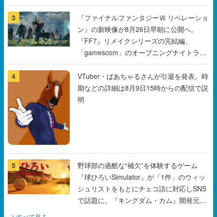
3
『ファイナルファンタジーⅦ リベレーショ
ン』の新映像が8月26日早朝に公開へ。
『FF7』リメイクシリーズの完結編、
「gamescom」のオープニングナイトライ
ブにてディレクターの浜口直樹氏が登壇す
る予定
4
VTuber・ばあちゃるさんが引退を発表。時
期などの詳細は8月9日15時からの配信で説
明
5
野球部の過酷な“補欠”を体験するゲーム
『球ひろいSimulator』が「1件」のウィッ
シュリストをもとにチェコ語に対応しSNS
で話題に。『キングダム・カム』開発元や
チェコのプロ野球選手から称賛の声
すべて見る