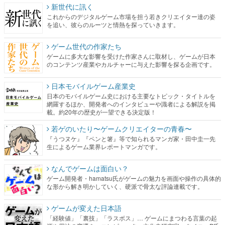
新世代に訊く
これからのデジタルゲーム市場を担う若きクリエイター達の姿
を追い、彼らのルーツと情熱を探っていきます。
ゲーム世代の作家たち
ゲームに多大な影響を受けた作家さんに取材し、ゲームが日本
のコンテンツ産業やカルチャーに与えた影響を探る企画です。
日本モバイルゲーム産業史
日本のモバイルゲーム史における主要なトピック・タイトルを
網羅するほか、開発者へのインタビューや識者による解説を掲
載。約20年の歴史が一望できる決定版！
若ゲのいたり〜ゲームクリエイターの青春〜
『うつヌケ』『ペンと箸』等で知られるマンガ家・田中圭一先
生によるゲーム業界レポートマンガです。
なんでゲームは面白い？
ゲーム開発者・hamatsu氏がゲームの魅力を画面や操作の具体的
な形から解き明かしていく、硬派で骨太な評論連載です。
ゲームが変えた日本語
「経験値」「裏技」「ラスボス」… ゲームにまつわる言葉の起