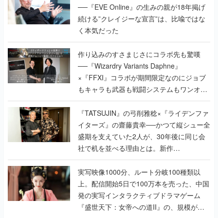
──『EVE Online』の生みの親が18年掲げ
続ける”クレイジーな宣言”は、比喩ではな
く本気だった
作り込みのすさまじさにコラボ先も驚嘆
──『Wizardry Variants Daphne』
×『FFXI』コラボが期間限定なのにジョブ
もキャラも武器も戦闘システムもワンオフ
で作り込まれた理由を両ディレクターに聞
く
『TATSUJIN』の弓削雅稔×『ライデンファ
イターズ』の齋藤貴幸──かつて縦シュー全
盛期を支えていた2人が、30年後に同じ会
社で机を並べる理由とは。新作
『TATSUJIN EXTREME』で初タッグを組
んだレジェンド2人に訊く開発秘話
実写映像1000分、ルート分岐100種類以
上。配信開始5日で100万本を売った、中国
発の実写インタラクティブドラマゲーム
『盛世天下：女帝への道II』の、規模が違