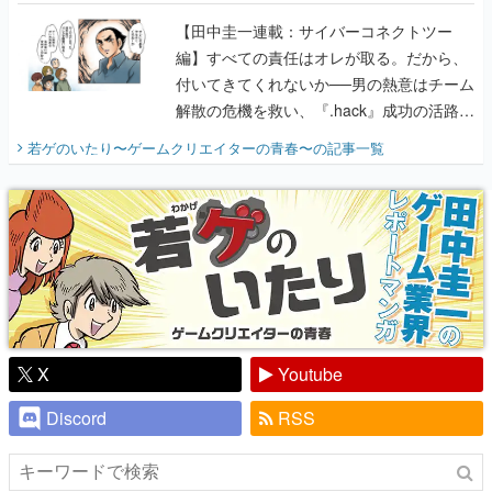
に行って、より理解を深めよう【PR】
【田中圭一連載：サイバーコネクトツー
編】すべての責任はオレが取る。だから、
付いてきてくれないか──男の熱意はチーム
解散の危機を救い、『.hack』成功の活路を
開く。業界の快男児・松山 洋に流れる血は
若ゲのいたり〜ゲームクリエイターの青春〜
の記事一覧
『少年ジャンプ』色だった【若ゲのいた
り】
X
Youtube
Discord
RSS