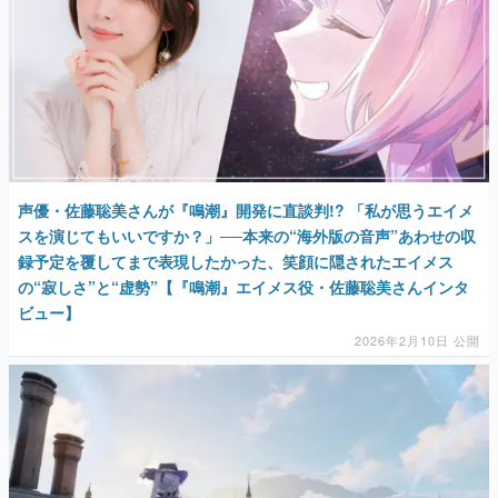
声優・佐藤聡美さんが『鳴潮』開発に直談判!? 「私が思うエイメ
スを演じてもいいですか？」──本来の“海外版の音声”あわせの収
録予定を覆してまで表現したかった、笑顔に隠されたエイメス
の“寂しさ”と“虚勢”【『鳴潮』エイメス役・佐藤聡美さんインタ
ビュー】
2026年2月10日 公開