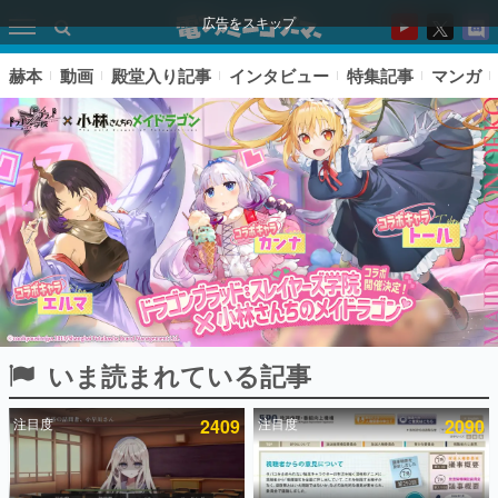
広告をスキップ
赫本
動画
殿堂入り記事
インタビュー
特集記事
マンガ
いま読まれている記事
ピックアップ
注目度
2409
注目度
2090
電ファミのいま読まれている記事ランキング
アプリセール情報