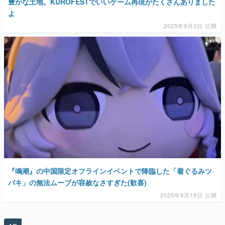
豊かな土地。KUROFESTでいいゲーム再現がたくさんありました
よ
2025年9月3日 公開
『鳴潮』の中国限定オフラインイベントで降臨した「着ぐるみツ
バキ」の無法ムーブが容赦なさすぎた(歓喜)
2025年8月19日 公開