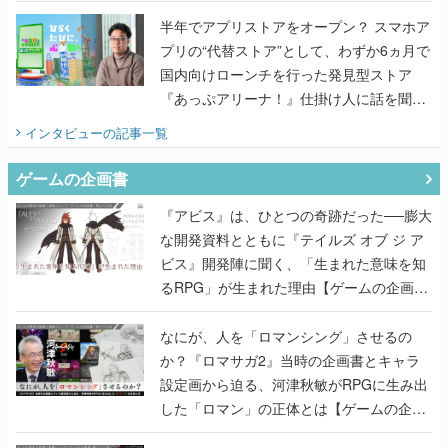
うこだわりをプロデューサーに聞いた
半年でアプリストアをオープン？ スマホア
プリの“代替ストア”として、わずか6ヵ月で
国内向けローンチを行った発見型ストア
『あっぷアリーナ！』仕掛け人に話を聞い
てみた
インタビュー
の記事一覧
ゲームの企画書
『アビス』は、ひとつの奇跡だった──膨大
な開発資料とともに『テイルズ オブ ジ ア
ビス』開発陣に聞く、「生まれた意味を知
るRPG」が生まれた理由【ゲームの企画
書】
なにが、人を「ロマンシング」させるの
か？『ロマサガ2』当時の企画書とキャラ
設定画から迫る、河津秋敏がRPGに生み出
した「ロマン」の正体とは【ゲームの企画
書】