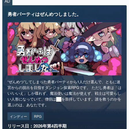
AD
勇者パーティはぜんめつしました。
“ぜんめつ”してしまった勇者パーティから1人だけ選んで、ともに迷
宮からの脱出を目指すダンジョン探索RPGです。 ただし勇者は「は
い/いいえ」しか喋れず、魔法使いは魔法が使えず、戦士は可愛らし
い人形になっていて、僧侶は██を崇拝しています。誰を救うのかを
選ぶのは、あなたです。
インディー
RPG
リリース日：2026年第4四半期