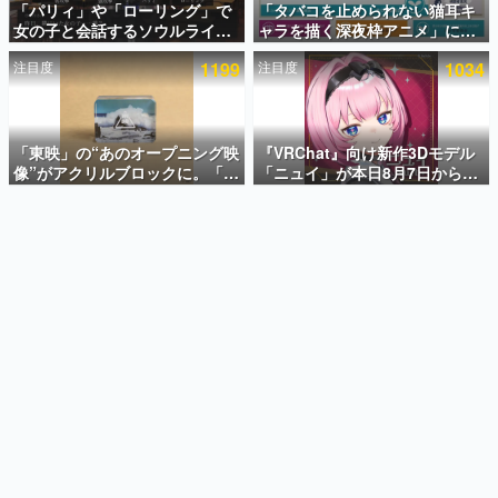
「パリィ」や「ローリング」で
「タバコを止められない猫耳キ
女の子と会話するソウルライク
ャラを描く深夜枠アニメ」に視
インタビュー
恋愛ゲーム『小早川さんはソウ
聴者の一部から批判意見。違法
注目度
1199
注目度
1034
ルライク』無料公開。返事に失
薬物の使用と思しき描写も含め
連載・特集一覧
敗すると「YOU DIED」
て、BPOが議論を交わす
殿堂入り記事
SNS拡散数が数千以上！ ページビュー数万以上！ などな
「東映」の“あのオープニング映
『VRChat』向け新作3Dモデル
ど。多くの人々に読まれた、電ファミ渾身の“殿堂入り”記
像”がアクリルブロックに。「東
「ニュイ」が本日8月7日から
事をまとめました。
映ヒストリカル グッズコレクシ
BOOTHにて発売。瞳に光る星
ョン」が8月下旬より発売
や感情豊かな表情が、小悪魔か
ゲームの企画書
わいい
名作ゲームクリエイターの方々に製作時のエピソードをお
聞きし、ヒットする企画（ゲーム）とは何か？を探ってい
きます。
赫本
この物語を解いてはいけない。『赫本』は、〈試験問題〉
の形をした短編ホラー小説集です。
新世代に訊く
これからのデジタルゲーム市場を担う若きクリエイター達
の姿を追い、彼らのルーツと情熱を探っていきます。
ゲーム世代の作家たち
ゲームに多大な影響を受けた作家さんに取材し、ゲームが