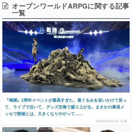
オープンワールドARPGに関する記事
日本のコンテンツ産業やカルチャーに与えた影響を探る企
画です。
一覧
日本モバイルゲーム産業史
日本のモバイルゲーム史における主要なトピック・タイト
ルを網羅するほか、開発者へのインタビューや識者による
解説を掲載。約20年の歴史が一望できる決定版！
若ゲのいたり〜ゲームクリエイターの青春〜
『うつヌケ』『ペンと箸』等で知られるマンガ家・田中圭
一先生によるゲーム業界レポートマンガです。
なんでゲームは面白い？
ゲーム開発者・hamatsu氏がゲームの魅力を画面や操作の
具体的な形から解き明かしていく、硬派で骨太な評論連載
です。
ゲームが変えた日本語
「経験値」「裏技」「ラスボス」… ゲームにまつわる言葉
の起源や用法の変遷を、コンピューター文化史研究家・タ
『鳴潮』2周年イベントが最高すぎた。着ぐるみを追いかけて笑っ
イニーP氏が徹底調査。
て、ライブで泣いて、グッズ交換で盛り上がる。まさかの幕張メ
ッセで開催とは、大きくなりやがって……
カテゴリ
2026年6月2日 公開
特集記事