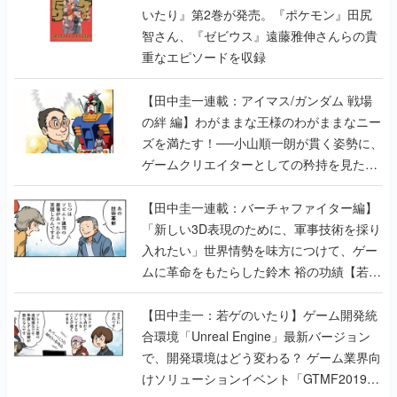
いたり』第2巻が発売。『ポケモン』田尻
智さん、『ゼビウス』遠藤雅伸さんらの貴
重なエピソードを収録
【田中圭一連載：アイマス/ガンダム 戦場
の絆 編】わがままな王様のわがままなニー
ズを満たす！──小山順一朗が貫く姿勢に、
ゲームクリエイターとしての矜持を見た
【若ゲのいたり最終回】
【田中圭一連載：バーチャファイター編】
「新しい3D表現のために、軍事技術を採り
入れたい」世界情勢を味方につけて、ゲー
ムに革命をもたらした鈴木 裕の功績【若ゲ
のいたり】
【田中圭一：若ゲのいたり】ゲーム開発統
合環境「Unreal Engine」最新バージョン
で、開発環境はどう変わる？ ゲーム業界向
けソリューションイベント「GTMF2019」