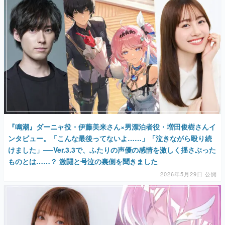
マンガ
女性向け
アプリレビュー
その他
電ファミニコゲーマーとは？
運営：株式会社マレ
『鳴潮』ダーニャ役・伊藤美来さん×男漂泊者役・増田俊樹さんイ
ンタビュー。「こんな最後ってないよ……」「泣きながら殴り続
けました」──Ver.3.3で、ふたりの声優の感情を激しく揺さぶった
ものとは……？ 激闘と号泣の裏側を聞きました
2026年5月29日 公開