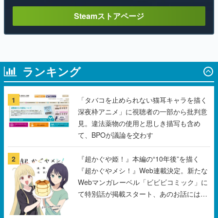
Steamストアページ
ランキング
1
「タバコを止められない猫耳キャラを描く
深夜枠アニメ」に視聴者の一部から批判意
見。違法薬物の使用と思しき描写も含め
て、BPOが議論を交わす
2
『超かぐや姫！』本編の“10年後”を描く
『超かぐやメシ！』Web連載決定。新たな
Webマンガレーベル「ビビビコミック」に
て特別話が掲載スタート、あのお話には…
まだ続きがある！