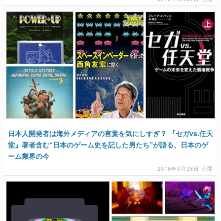
マンガ
女性向け
アプリレビュー
その他
日本人開発者は海外メディアの言葉を気にしすぎ？ 『セガvs.任天
電ファミニコゲーマーとは？
堂』著者含む“日本のゲーム史を記した男たち”が語る、日本のゲ
ーム業界の今
運営：株式会社マレ
2018年3月28日 公開