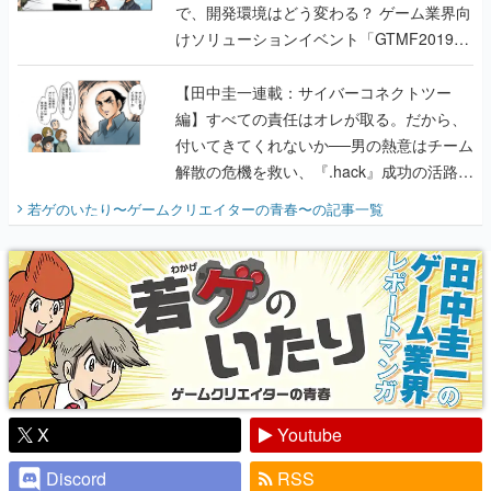
【田中圭一連載：サイバーコネクトツー
編】すべての責任はオレが取る。だから、
付いてきてくれないか──男の熱意はチーム
解散の危機を救い、『.hack』成功の活路を
開く。業界の快男児・松山 洋に流れる血は
若ゲのいたり〜ゲームクリエイターの青春〜
の記事一覧
『少年ジャンプ』色だった【若ゲのいた
り】
X
Youtube
Discord
RSS