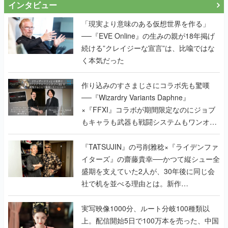
続ける”クレイジーな宣言”は、比喩ではな
く本気だった
作り込みのすさまじさにコラボ先も驚嘆
──『Wizardry Variants Daphne』
×『FFXI』コラボが期間限定なのにジョブ
もキャラも武器も戦闘システムもワンオフ
で作り込まれた理由を両ディレクターに聞
く
『TATSUJIN』の弓削雅稔×『ライデンファ
イターズ』の齋藤貴幸──かつて縦シュー全
盛期を支えていた2人が、30年後に同じ会
社で机を並べる理由とは。新作
『TATSUJIN EXTREME』で初タッグを組
んだレジェンド2人に訊く開発秘話
実写映像1000分、ルート分岐100種類以
上。配信開始5日で100万本を売った、中国
発の実写インタラクティブドラマゲーム
『盛世天下：女帝への道II』の、規模が違
うこだわりをプロデューサーに聞いた