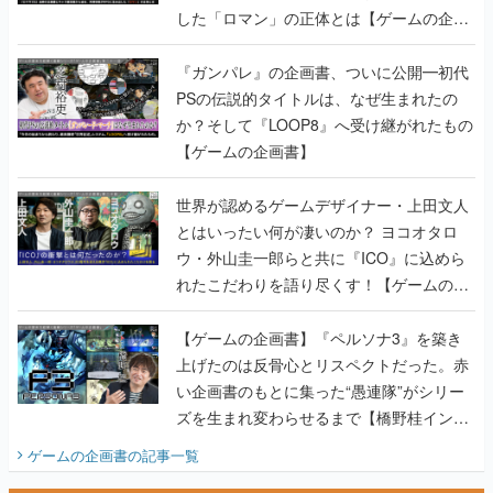
PSの伝説的タイトルは、なぜ生まれたの
か？そして『LOOP8』へ受け継がれたもの
【ゲームの企画書】
世界が認めるゲームデザイナー・上田文人
とはいったい何が凄いのか？ ヨコオタロ
ウ・外山圭一郎らと共に『ICO』に込めら
れたこだわりを語り尽くす！【ゲームの企
画書】
【ゲームの企画書】『ペルソナ3』を築き
上げたのは反骨心とリスペクトだった。赤
い企画書のもとに集った“愚連隊”がシリー
ズを生まれ変わらせるまで【橋野桂インタ
ビュー】
ゲームの企画書
の記事一覧
若ゲのいたり〜ゲームクリエイターの青春〜
田中圭一のゲーム業界取材マンガ『若ゲの
いたり』第2巻が発売。『ポケモン』田尻