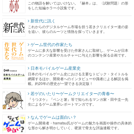
これからのデジタルゲーム市場を担う若きクリエイター達の姿
を追い、彼らのルーツと情熱を探っていきます。
ゲーム世代の作家たち
ゲームに多大な影響を受けた作家さんに取材し、ゲームが日本
のコンテンツ産業やカルチャーに与えた影響を探る企画です。
日本モバイルゲーム産業史
日本のモバイルゲーム史における主要なトピック・タイトルを
網羅するほか、開発者へのインタビューや識者による解説を掲
載。約20年の歴史が一望できる決定版！
若ゲのいたり〜ゲームクリエイターの青春〜
『うつヌケ』『ペンと箸』等で知られるマンガ家・田中圭一先
生によるゲーム業界レポートマンガです。
なんでゲームは面白い？
ゲーム開発者・hamatsu氏がゲームの魅力を画面や操作の具体的
な形から解き明かしていく、硬派で骨太な評論連載です。
ゲームが変えた日本語
「経験値」「裏技」「ラスボス」… ゲームにまつわる言葉の起
源や用法の変遷を、コンピューター文化史研究家・タイニーP氏
が徹底調査。