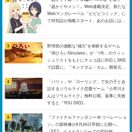
まだ続きがある！
3
野球部の過酷な“補欠”を体験するゲーム
『球ひろいSimulator』が「1件」のウィッ
シュリストをもとにチェコ語に対応しSNS
で話題に。『キングダム・カム』開発元や
チェコのプロ野球選手から称賛の声
4
「パリィ」や「ローリング」で女の子と会
話するソウルライク恋愛ゲーム『小早川さ
んはソウルライク』無料公開。返事に失敗
すると「YOU DIED」
5
『ファイナルファンタジーⅦ リベレーショ
ン』の新映像が8月26日早朝に公開へ。
『FF7』リメイクシリーズの完結編、
「gamescom」のオープニングナイトライ
ブにてディレクターの浜口直樹氏が登壇す
すべて見る
る予定