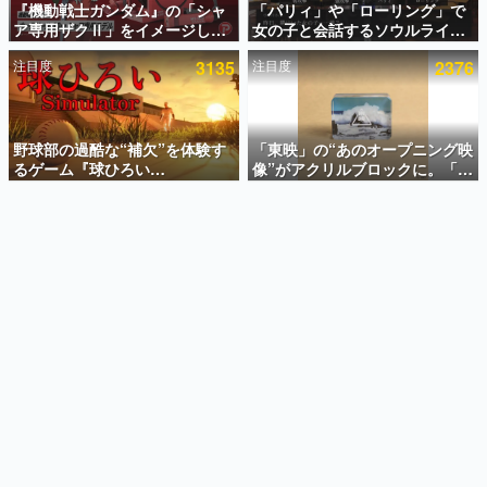
『機動戦士ガンダム』の「シャ
「パリィ」や「ローリング」で
ア専用ザクⅡ」をイメージした
女の子と会話するソウルライク
インタビュー
散水ホースリールが予約開始。
恋愛ゲーム『小早川さんはソウ
注目度
3135
注目度
2376
本体にはシャアのパーソナルマ
ルライク』無料公開。返事に失
連載・特集一覧
ークやジオン公国軍のエンブレ
敗すると「YOU DIED」
ム、型式番号などを配置
殿堂入り記事
SNS拡散数が数千以上！ ページビュー数万以上！ などな
野球部の過酷な“補欠”を体験す
「東映」の“あのオープニング映
ど。多くの人々に読まれた、電ファミ渾身の“殿堂入り”記
るゲーム『球ひろい
像”がアクリルブロックに。「東
事をまとめました。
Simulator』が「1件」のウィッ
映ヒストリカル グッズコレクシ
シュリストをもとにチェコ語に
ョン」が8月下旬より発売
ゲームの企画書
対応しSNSで話題に。『キング
名作ゲームクリエイターの方々に製作時のエピソードをお
聞きし、ヒットする企画（ゲーム）とは何か？を探ってい
ダム・カム』開発元やチェコの
きます。
プロ野球選手から称賛の声
赫本
この物語を解いてはいけない。『赫本』は、〈試験問題〉
の形をした短編ホラー小説集です。
新世代に訊く
これからのデジタルゲーム市場を担う若きクリエイター達
の姿を追い、彼らのルーツと情熱を探っていきます。
ゲーム世代の作家たち
ゲームに多大な影響を受けた作家さんに取材し、ゲームが