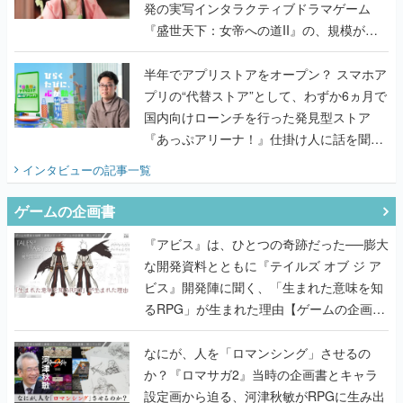
半年でアプリストアをオープン？ スマホア
プリの“代替ストア”として、わずか6ヵ月で
国内向けローンチを行った発見型ストア
『あっぷアリーナ！』仕掛け人に話を聞い
てみた
インタビュー
の記事一覧
ゲームの企画書
『アビス』は、ひとつの奇跡だった──膨大
な開発資料とともに『テイルズ オブ ジ ア
ビス』開発陣に聞く、「生まれた意味を知
るRPG」が生まれた理由【ゲームの企画
書】
なにが、人を「ロマンシング」させるの
か？『ロマサガ2』当時の企画書とキャラ
設定画から迫る、河津秋敏がRPGに生み出
した「ロマン」の正体とは【ゲームの企画
書】
『ガンパレ』の企画書、ついに公開━初代