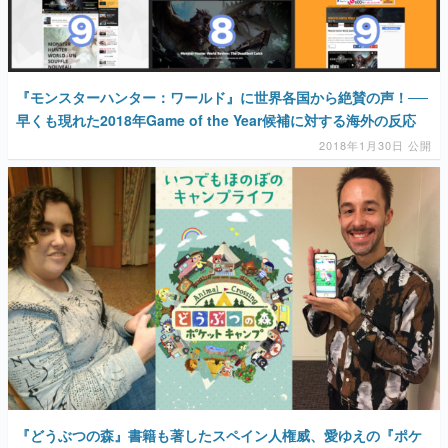
『モンスターハンター：ワールド』に世界各国から絶賛の声！──
早くも現れた2018年Game of the Year候補に対する海外の反応
2018年1月30日 公開
『どうぶつの森』書籍も著したスペイン人権威、愛ゆえの『ポケ
森』辛口批評――「もはや『どう森』は世界共通言語だ」国境を
越え皆が抱く想いとは？【海外プレイヤー12人の声】
2017年12月1日 公開