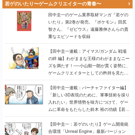
智さん、『ゼビウス』遠藤雅伸さんらの貴
重なエピソードを収録
【田中圭一連載：アイマス/ガンダム 戦場
の絆 編】わがままな王様のわがままなニー
ズを満たす！──小山順一朗が貫く姿勢に、
ゲームクリエイターとしての矜持を見た
【若ゲのいたり最終回】
【田中圭一連載：バーチャファイター編】
「新しい3D表現のために、軍事技術を採り
入れたい」世界情勢を味方につけて、ゲー
ムに革命をもたらした鈴木 裕の功績【若ゲ
のいたり】
【田中圭一：若ゲのいたり】ゲーム開発統
合環境「Unreal Engine」最新バージョン
で、開発環境はどう変わる？ ゲーム業界向
けソリューションイベント「GTMF2019」
に行って、より理解を深めよう【PR】