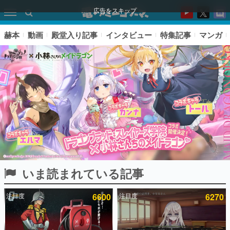
広告をスキップ
赫本
動画
殿堂入り記事
インタビュー
特集記事
マンガ
いま読まれている記事
ピックアップ
注目度
6600
注目度
6270
電ファミのいま読まれている記事ランキング
アプリセール情報