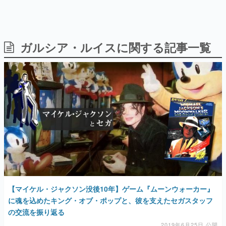
ガルシア・ルイスに関する記事一覧
日本のコンテンツ産業やカルチャーに与えた影響を探る企
画です。
日本モバイルゲーム産業史
日本のモバイルゲーム史における主要なトピック・タイト
ルを網羅するほか、開発者へのインタビューや識者による
解説を掲載。約20年の歴史が一望できる決定版！
若ゲのいたり〜ゲームクリエイターの青春〜
『うつヌケ』『ペンと箸』等で知られるマンガ家・田中圭
一先生によるゲーム業界レポートマンガです。
なんでゲームは面白い？
ゲーム開発者・hamatsu氏がゲームの魅力を画面や操作の
具体的な形から解き明かしていく、硬派で骨太な評論連載
です。
【マイケル・ジャクソン没後10年】ゲーム『ムーンウォーカー』
ゲームが変えた日本語
に魂を込めたキング・オブ・ポップと、彼を支えたセガスタッフ
「経験値」「裏技」「ラスボス」… ゲームにまつわる言葉
の起源や用法の変遷を、コンピューター文化史研究家・タ
の交流を振り返る
イニーP氏が徹底調査。
2019年6月25日 公開
カテゴリ
特集記事