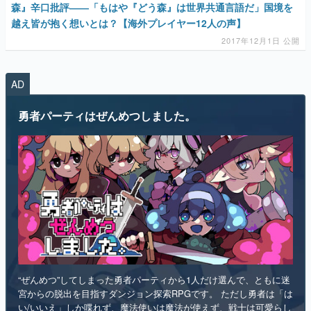
AD
勇者パーティはぜんめつしました。
“ぜんめつ”してしまった勇者パーティから1人だけ選んで、ともに迷
宮からの脱出を目指すダンジョン探索RPGです。 ただし勇者は「は
い/いいえ」しか喋れず、魔法使いは魔法が使えず、戦士は可愛らし
い人形になっていて、僧侶は██を崇拝しています。誰を救うのかを
選ぶのは、あなたです。