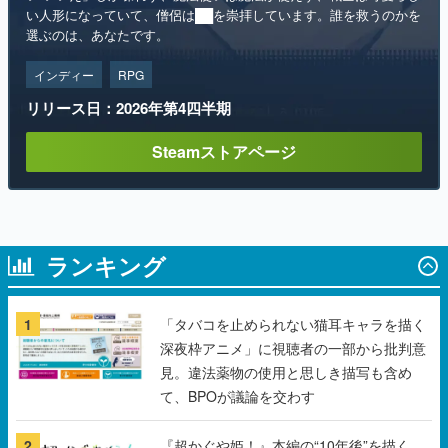
インディー
RPG
リリース日：2026年第4四半期
Steamストアページ
ランキング
1
「タバコを止められない猫耳キャラを描く
深夜枠アニメ」に視聴者の一部から批判意
見。違法薬物の使用と思しき描写も含め
て、BPOが議論を交わす
2
『超かぐや姫！』本編の“10年後”を描く
『超かぐやメシ！』Web連載決定。新たな
Webマンガレーベル「ビビビコミック」に
て特別話が掲載スタート、あのお話には…