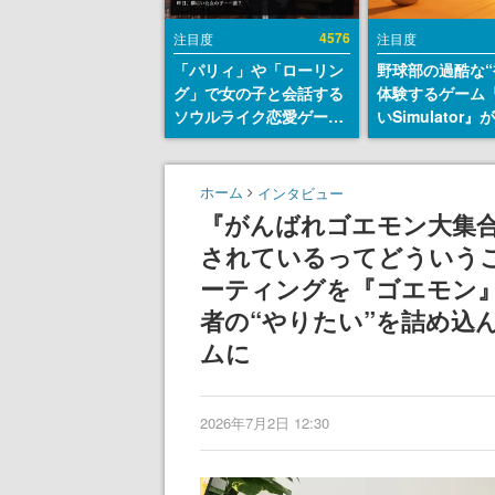
4576
注目度
注目度
「パリィ」や「ローリン
野球部の過酷な“
グ」で女の子と会話する
体験するゲーム
ソウルライク恋愛ゲーム
いSimulator
『小早川さんはソウルラ
のウィッシュリ
イク』無料公開。返事に
とにチェコ語に
失敗すると「YOU
SNSで話題に。
ホーム
インタビュー
DIED」
ダム・カム』開
『がんばれゴエモン大集
ェコのプロ野球
されているってどういうこ
称賛の声
ーティングを『ゴエモン』
者の“やりたい”を詰め込
ムに
2026年7月2日 12:30