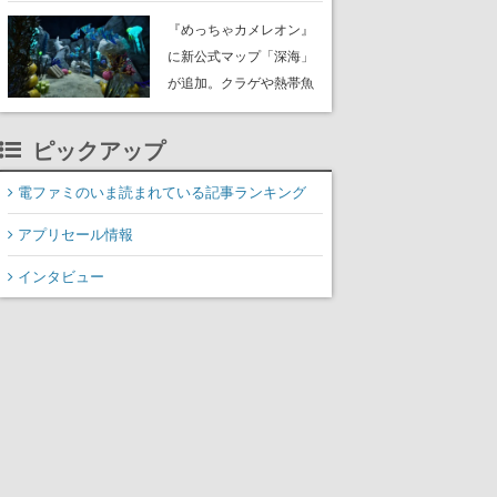
定。猟犬は動物を追跡し
『めっちゃカメレオン』
てくれる忠実な相棒とし
に新公式マップ「深海」
て登場し、冒険を重ねる
が追加。クラゲや熱帯魚
と成長する。記念撮影も
が泳ぎ、海底にはサンゴ
可能
や大きな貝も
ピックアップ
電ファミのいま読まれている記事ランキング
アプリセール情報
インタビュー