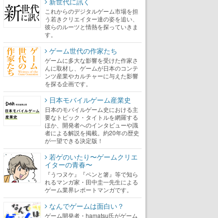
新世代に訊く
これからのデジタルゲーム市場を担
う若きクリエイター達の姿を追い、
彼らのルーツと情熱を探っていきま
す。
ゲーム世代の作家たち
ゲームに多大な影響を受けた作家さ
んに取材し、ゲームが日本のコンテ
ンツ産業やカルチャーに与えた影響
を探る企画です。
日本モバイルゲーム産業史
日本のモバイルゲーム史における主
要なトピック・タイトルを網羅する
ほか、開発者へのインタビューや識
者による解説を掲載。約20年の歴史
が一望できる決定版！
若ゲのいたり〜ゲームクリエ
イターの青春〜
『うつヌケ』『ペンと箸』等で知ら
れるマンガ家・田中圭一先生による
ゲーム業界レポートマンガです。
なんでゲームは面白い？
ゲーム開発者・hamatsu氏がゲーム