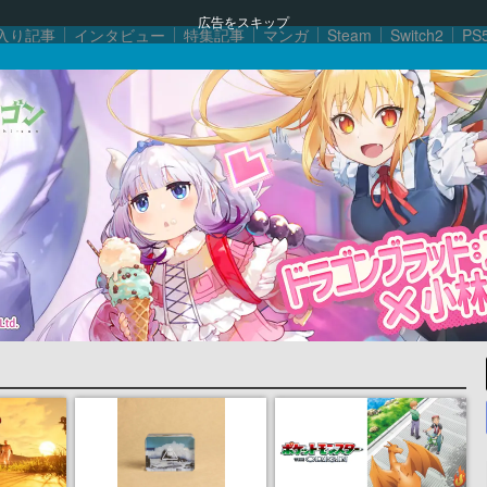
広告をスキップ
入り記事
インタビュー
特集記事
マンガ
Steam
Switch2
PS