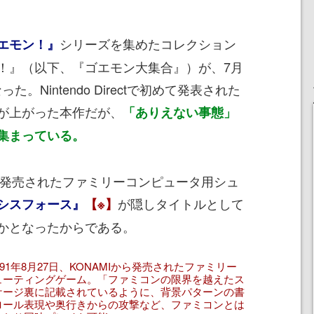
シリーズを集めたコレクション
エモン！』
！』（以下、『ゴエモン大集合』）が、7月
た。Nintendo Directで初めて発表された
が上がった本作だが、
「ありえない事態」
集まっている。
年に発売されたファミリーコンピュータ用シュ
が隠しタイトルとして
シスフォース』
【※】
かとなったからである。
1年8月27日、KONAMIから発売されたファミリー
ューティングゲーム。「ファミコンの限界を越えたス
ケージ裏に記載されているように、背景パターンの書
ロール表現や奥行きからの攻撃など、ファミコンとは