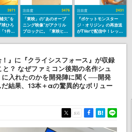
3971
3476
2431
注目度
注目度
補欠”を
「東映」の“あのオープ
『ポケットモンスター
『球ひろ
ニング映像”がアクリル
ジ・オリジン』の再放送
』が「1件」
ブロックに。「東映ヒス
がTVerで配信中！レッド
ストをも
トリカル グッズコレクシ
（CV：竹内順子）が主人
対応し
ョン」が8月下旬より発
公のオリジナルアニメ
『キング
売
発元やチ
合！』に『クライシスフォース』が収録
選手から
と？ なぜファミコン後期の名作シュ
に入れたのかを開発陣に聞く──開発
んだ結果、13本＋αの驚異的なボリュー
反応