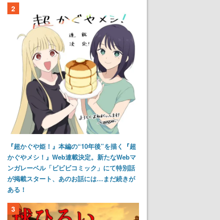
2
『超かぐや姫！』本編の“10年後”を描く『超
かぐやメシ！』Web連載決定。新たなWebマ
ンガレーベル「ビビビコミック」にて特別話
が掲載スタート、あのお話には…まだ続きが
ある！
3