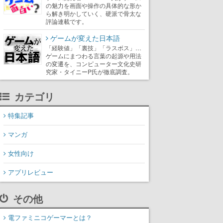
の魅力を画面や操作の具体的な形か
ら解き明かしていく、硬派で骨太な
評論連載です。
ゲームが変えた日本語
「経験値」「裏技」「ラスボス」…
ゲームにまつわる言葉の起源や用法
の変遷を、コンピューター文化史研
究家・タイニーP氏が徹底調査。
カテゴリ
特集記事
マンガ
女性向け
アプリレビュー
その他
電ファミニコゲーマーとは？