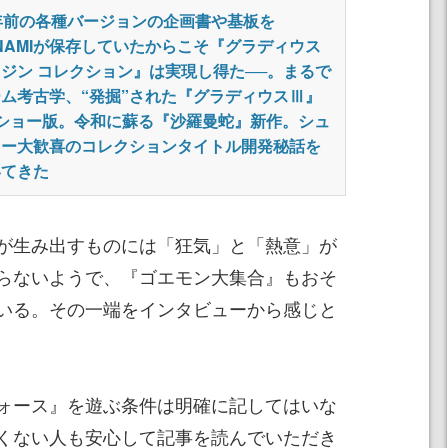
年前の各種バージョンの企画書や基板を
NAMIが保存していたからこそ『グラディウス
ジン コレクション』は実現し得た──。まるで
ム考古学、“発掘”された『グラディウスⅢ』
Mショー版。令和に蘇る『沙羅曼蛇』新作。シュ
ター大歓喜のコレクションタイトル開発秘話を
いてきた
が生み出すものには「狂気」と「熱意」が
らないようで、『ゴエモン大集合』もおそ
いる。その一端をインタビューから感じと
ォース』を遊ぶ条件は明確に記してはいな
くない人も安心して記事を読んでいただき