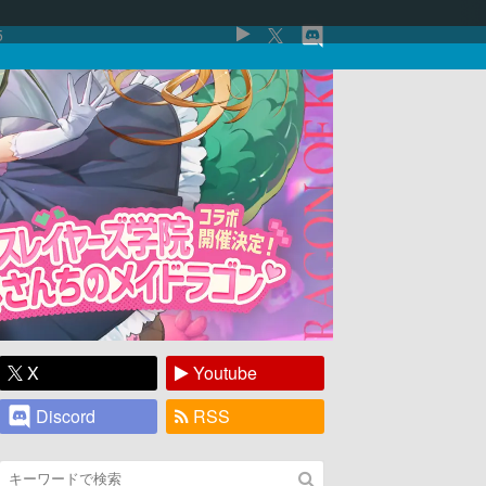
5
X
Youtube
Discord
RSS