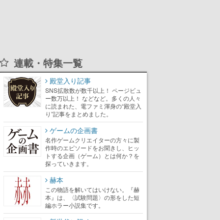
連載・特集一覧
殿堂入り記事
SNS拡散数が数千以上！ ページビュ
ー数万以上！ などなど。多くの人々
に読まれた、電ファミ渾身の“殿堂入
り”記事をまとめました。
ゲームの企画書
名作ゲームクリエイターの方々に製
作時のエピソードをお聞きし、ヒッ
トする企画（ゲーム）とは何か？を
探っていきます。
赫本
この物語を解いてはいけない。『赫
本』は、〈試験問題〉の形をした短
編ホラー小説集です。