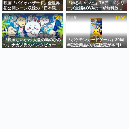
映画『バイオハザード』全世界
『ゆるキャン△』TVアニメシリ
初公開シーン収録の「日本限
ーズ全話&OVAの一挙無料放送
インタビュー
定」予告映像が解禁。バイオの
がABEMAで開催決定。8月11日
注目度
1562
注目度
1386
日（8月10日）にあわせて、
「山の日」の午前0時から実施
連載・特集一覧
「ラクーンシティ総合病院」へ
行く配達人の姿が披露
殿堂入り記事
SNS拡散数が数千以上！ ページビュー数万以上！ などな
『映画ちいかわ 人魚の島のひみ
『ポケモンカードゲーム』30周
ど。多くの人々に読まれた、電ファミ渾身の“殿堂入り”記
つ』ナガノ氏のインタビューが
年記念商品の抽選販売が本日12
事をまとめました。
解禁。もしまた映画をやれるな
時より開始。拡張パック「30th
ら「島二郎とオデが取っ組み合
CELEBRATION」のボックス
ゲームの企画書
いの喧嘩をする話」にしたいと
に、「プレミアムデッキセット
名作ゲームクリエイターの方々に製作時のエピソードをお
聞きし、ヒットする企画（ゲーム）とは何か？を探ってい
回答
エーフィ・ブラッキー」
きます。
「FUTURISTIC BOX」の計3商
品
赫本
この物語を解いてはいけない。『赫本』は、〈試験問題〉
の形をした短編ホラー小説集です。
新世代に訊く
これからのデジタルゲーム市場を担う若きクリエイター達
の姿を追い、彼らのルーツと情熱を探っていきます。
ゲーム世代の作家たち
ゲームに多大な影響を受けた作家さんに取材し、ゲームが