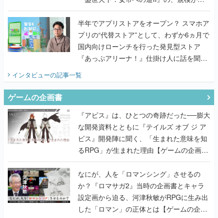
うこだわりをプロデューサーに聞いた
半年でアプリストアをオープン？ スマホア
プリの“代替ストア”として、わずか6ヵ月で
国内向けローンチを行った発見型ストア
『あっぷアリーナ！』仕掛け人に話を聞い
てみた
インタビュー
の記事一覧
ゲームの企画書
『アビス』は、ひとつの奇跡だった──膨大
な開発資料とともに『テイルズ オブ ジ ア
ビス』開発陣に聞く、「生まれた意味を知
るRPG」が生まれた理由【ゲームの企画
書】
なにが、人を「ロマンシング」させるの
か？『ロマサガ2』当時の企画書とキャラ
設定画から迫る、河津秋敏がRPGに生み出
した「ロマン」の正体とは【ゲームの企画