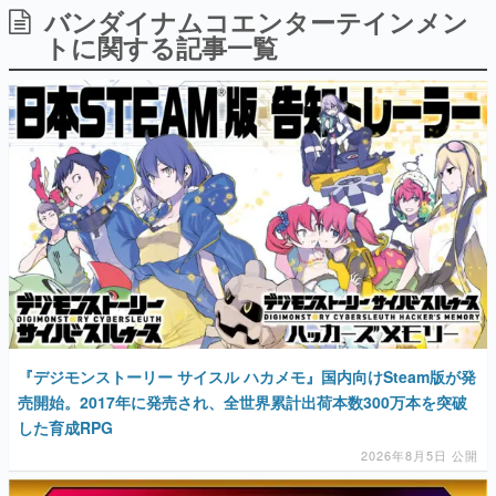
バンダイナムコエンターテインメン
日本のコンテンツ産業やカルチャーに与えた影響を探る企
画です。
トに関する記事一覧
日本モバイルゲーム産業史
日本のモバイルゲーム史における主要なトピック・タイト
ルを網羅するほか、開発者へのインタビューや識者による
解説を掲載。約20年の歴史が一望できる決定版！
若ゲのいたり〜ゲームクリエイターの青春〜
『うつヌケ』『ペンと箸』等で知られるマンガ家・田中圭
一先生によるゲーム業界レポートマンガです。
なんでゲームは面白い？
ゲーム開発者・hamatsu氏がゲームの魅力を画面や操作の
具体的な形から解き明かしていく、硬派で骨太な評論連載
です。
ゲームが変えた日本語
「経験値」「裏技」「ラスボス」… ゲームにまつわる言葉
の起源や用法の変遷を、コンピューター文化史研究家・タ
『デジモンストーリー サイスル ハカメモ』国内向けSteam版が発
イニーP氏が徹底調査。
売開始。2017年に発売され、全世界累計出荷本数300万本を突破
した育成RPG
カテゴリ
2026年8月5日 公開
特集記事