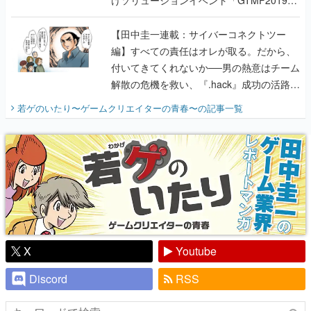
に行って、より理解を深めよう【PR】
【田中圭一連載：サイバーコネクトツー
編】すべての責任はオレが取る。だから、
付いてきてくれないか──男の熱意はチーム
解散の危機を救い、『.hack』成功の活路を
開く。業界の快男児・松山 洋に流れる血は
若ゲのいたり〜ゲームクリエイターの青春〜
の記事一覧
『少年ジャンプ』色だった【若ゲのいた
り】
X
Youtube
Discord
RSS