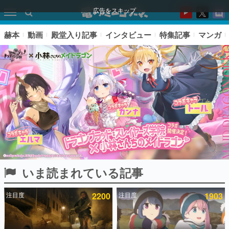
広告をスキップ
赫本
動画
殿堂入り記事
インタビュー
特集記事
マンガ
いま読まれている記事
ピックアップ
注目度
2200
注目度
1903
電ファミのいま読まれている記事ランキング
アプリセール情報