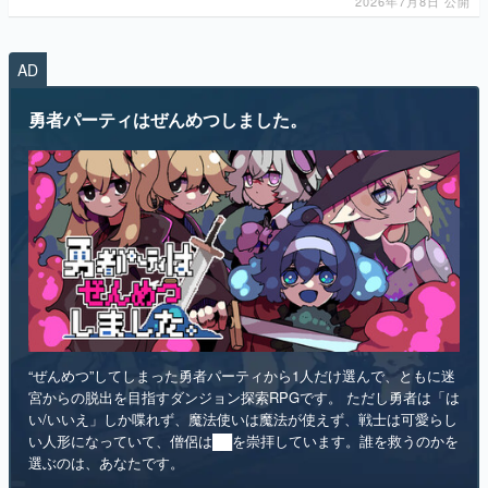
2026年7月8日 公開
AD
勇者パーティはぜんめつしました。
“ぜんめつ”してしまった勇者パーティから1人だけ選んで、ともに迷
宮からの脱出を目指すダンジョン探索RPGです。 ただし勇者は「は
い/いいえ」しか喋れず、魔法使いは魔法が使えず、戦士は可愛らし
い人形になっていて、僧侶は██を崇拝しています。誰を救うのかを
選ぶのは、あなたです。