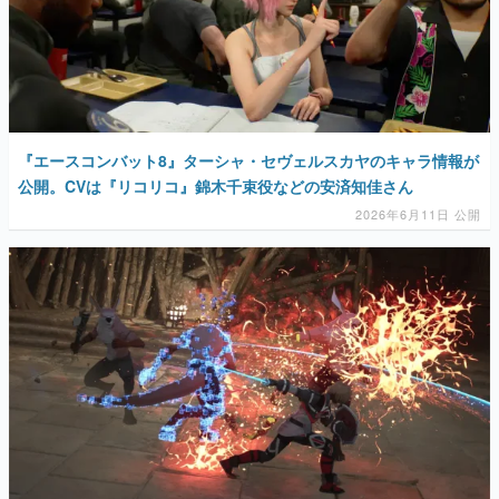
『エースコンバット8』ターシャ・セヴェルスカヤのキャラ情報が
公開。CVは『リコリコ』錦木千束役などの安済知佳さん
2026年6月11日 公開