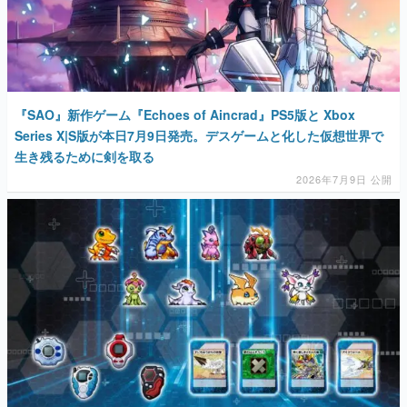
『SAO』新作ゲーム『Echoes of Aincrad』PS5版と Xbox
Series X|S版が本日7月9日発売。デスゲームと化した仮想世界で
生き残るために剣を取る
2026年7月9日 公開