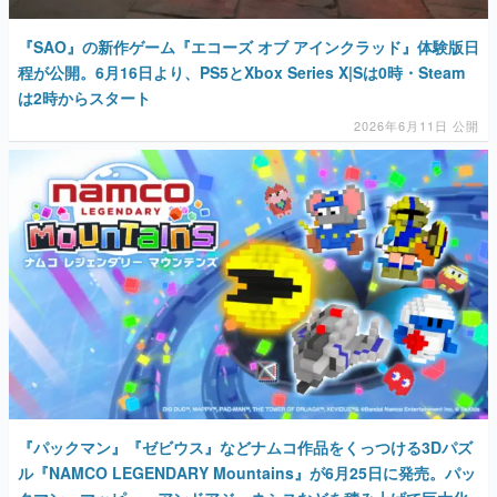
『SAO』の新作ゲーム『エコーズ オブ アインクラッド』体験版日
程が公開。6月16日より、PS5とXbox Series X|Sは0時・Steam
は2時からスタート
2026年6月11日 公開
『パックマン』『ゼビウス』などナムコ作品をくっつける3Dパズ
ル『NAMCO LEGENDARY Mountains』が6月25日に発売。パッ