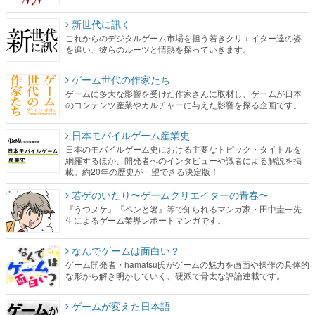
新世代に訊く
これからのデジタルゲーム市場を担う若きクリエイター達の姿
を追い、彼らのルーツと情熱を探っていきます。
ゲーム世代の作家たち
ゲームに多大な影響を受けた作家さんに取材し、ゲームが日本
のコンテンツ産業やカルチャーに与えた影響を探る企画です。
日本モバイルゲーム産業史
日本のモバイルゲーム史における主要なトピック・タイトルを
網羅するほか、開発者へのインタビューや識者による解説を掲
載。約20年の歴史が一望できる決定版！
若ゲのいたり〜ゲームクリエイターの青春〜
『うつヌケ』『ペンと箸』等で知られるマンガ家・田中圭一先
生によるゲーム業界レポートマンガです。
なんでゲームは面白い？
ゲーム開発者・hamatsu氏がゲームの魅力を画面や操作の具体的
な形から解き明かしていく、硬派で骨太な評論連載です。
ゲームが変えた日本語