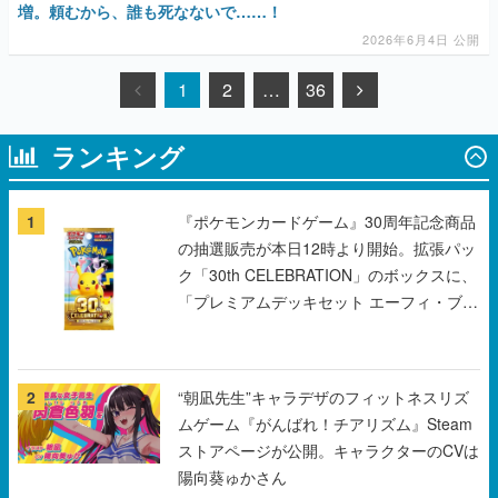
増。頼むから、誰も死なないで……！
2026年6月4日 公開
1
2
…
36
ランキング
1
『ポケモンカードゲーム』30周年記念商品
の抽選販売が本日12時より開始。拡張パッ
ク「30th CELEBRATION」のボックスに、
「プレミアムデッキセット エーフィ・ブラ
ッキー」「FUTURISTIC BOX」の計3商品
2
“朝凪先生”キャラデザのフィットネスリズ
ムゲーム『がんばれ！チアリズム』Steam
ストアページが公開。キャラクターのCVは
陽向葵ゅかさん