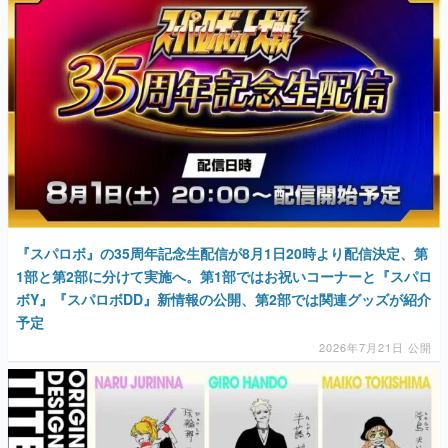
マンガ
女性向け
アプリレビュー
その他
電ファミニコゲーマーとは？
運営：株式会社マレ
『スパロボ』の35周年記念生配信が8月1日20時より配信決定、第
1部と第2部に分けて実施へ。第1部ではお祝いコーナーと『スパロ
ボY』『スパロボDD』新情報の公開、第2部では関連グッズが紹介
予定
2026年7月21日 公開