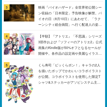
3
映画『バイオハザード』全世界初公開シー
ン収録の「日本限定」予告映像が解禁。バ
イオの日（8月10日）にあわせて、「ラク
ーンシティ総合病院」へ行く配達人の姿が
披露
4
【半額】『アトリエ』「不思議」シリーズ
3部作および『ソフィーのアトリエ2』公式
画集のKindle版が50%オフとなるセールが
開催中。各作品の設定画や美麗なイラスト
の数々をふんだんに収録
5
くら寿司「ビッくらポン！」キャラの2人
を描いたポップでかわいいコラボイラスト
が公開。コラボイラストを使用した限定T
シャツ&ステッカーがアソビシステム主催
「Akaku展」にて販売へ