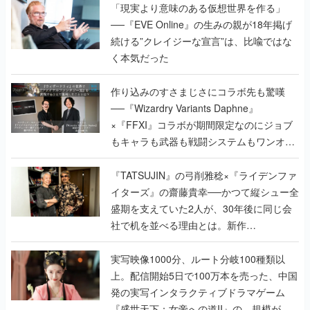
「現実より意味のある仮想世界を作る」
──『EVE Online』の生みの親が18年掲げ
続ける”クレイジーな宣言”は、比喩ではな
く本気だった
作り込みのすさまじさにコラボ先も驚嘆
──『Wizardry Variants Daphne』
×『FFXI』コラボが期間限定なのにジョブ
もキャラも武器も戦闘システムもワンオフ
で作り込まれた理由を両ディレクターに聞
く
『TATSUJIN』の弓削雅稔×『ライデンファ
イターズ』の齋藤貴幸──かつて縦シュー全
盛期を支えていた2人が、30年後に同じ会
社で机を並べる理由とは。新作
『TATSUJIN EXTREME』で初タッグを組
んだレジェンド2人に訊く開発秘話
実写映像1000分、ルート分岐100種類以
上。配信開始5日で100万本を売った、中国
発の実写インタラクティブドラマゲーム
『盛世天下：女帝への道II』の、規模が違