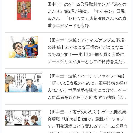
田中圭一のゲーム業界取材マンガ『若ゲの
いたり』第2巻が発売。『ポケモン』田尻
智さん、『ゼビウス』遠藤雅伸さんらの貴
重なエピソードを収録
【田中圭一連載：アイマス/ガンダム 戦場
の絆 編】わがままな王様のわがままなニー
ズを満たす！──小山順一朗が貫く姿勢に、
ゲームクリエイターとしての矜持を見た
【若ゲのいたり最終回】
【田中圭一連載：バーチャファイター編】
「新しい3D表現のために、軍事技術を採り
入れたい」世界情勢を味方につけて、ゲー
ムに革命をもたらした鈴木 裕の功績【若ゲ
のいたり】
【田中圭一：若ゲのいたり】ゲーム開発統
合環境「Unreal Engine」最新バージョン
で、開発環境はどう変わる？ ゲーム業界向
けソリューションイベント「GTMF2019」