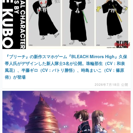
『ブリーチ』の新作スマホゲーム『BLEACH Mirrors High』久保
帯人氏がデザインした新人隊士3名が公開。珠輪那生（CV：和泉
風花）、半藤ギロ（CV：バトリ勝悟）、時島まいこ（CV：篠原
侑）が登場
2026年7月18日 公開