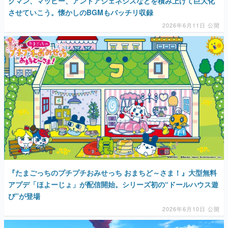
クマン、マッピー、アンドアジェネシスなどを積み上げて巨大化
させていこう。懐かしのBGMもバッチリ収録
2026年6月11日 公開
『たまごっちのプチプチおみせっち おまちど～さま！』大型無料
アプデ「ほよーじょ」が配信開始。シリーズ初の“ドールハウス遊
び”が登場
2026年6月10日 公開